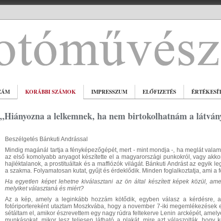
ZÁM
KORÁBBI SZÁMOK
IMPRESSZUM
ELŐFIZETÉS
ÉRTÉKESÍ
"„Hiányozna a lelkemnek, ha nem birtokolhatnám a látván
Beszélgetés Bánkuti Andrással
Mindig magánál tartja a fényképezőgépét, mert - mint mondja -, ha meglát valami é
az első komolyabb anyagot készítette el a magyarországi punkokról, vagy akkor,
hajléktalanok, a prostituáltak és a maffiózók világát. Bánkuti Andrást az egyik
a szakma. Folyamatosan kutat, gyűjt és érdeklődik. Minden foglalkoztatja, ami a f
Ha egyetlen képet lehetne kiválasztani az ön által készített képek közül, ame
melyiket választaná és miért?
Az a kép, amely a leginkább hozzám kötődik, egyben válasz a kérdésre, 
fotóriportereként utaztam Moszkvába, hogy a november 7-iki megemlékezések el
sétáltam el, amikor észrevettem egy nagy rúdra feltekerve Lenin arcképét, amel
munkásokat, mikor lesz teljesen látható a plakát, mire azt válaszolták, ho