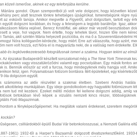
an közeli ismerőse, akinek ez egy telefonjába kerülne
.
 Máriára gondol. Olyan szempontból jó volt vele dolgozni, hogy közvetlen köze
éhány perc alatt tesznek tönkre tehetséges újságírókat. Ismeretségünk régre nyúli
lt az esküvői tanúja. Amikor megvette a
Figyelő
t, ahol dolgoztam, tartott egy é
em együtt dolgozni korábban, és hogy a feleségem a legjobb barátnője. Igaz, akko
lkozásom Mária vejével, Berecz Kristóffal, aki akkor már vezető beosztásban dol
esett a veje, hol vagyok. Nem értette, hogy lehetek távol, hiszen tőle nem ké
i Tamás, akit szintén Mária helyezett pozícióba, és ma ő a Szuverenitásvédelmi Hiv
omogyi Nóra kolléganőm kérdezte, hogy miért. Erre azt válaszolta, hogy azért, mer
öm nem volt hozzá, ezt Nóra el is magyarázta neki, de a valóság nem érdekelte. El
sabb és legkövetkezetesebb fotográfusnak ismeri a szakma.
Hogyan tekin
t az elmú
. Az éjszakai Budapestről készített sorozatomat még a
The New York
Times
nak ke
kockaköveken vagy visszatükröződni valamit egy pocsolyában. Egy másik fontos 
ltak is. Bennük először az volt a furcsa, hogy mindegyiknek mély hangja volt. Ami
derékon felül, igen. Folyamatosan fotózom bontásra ítélt épületeket, egy kísérlet
79 óta dolgozom együtt.
os számomra az aktív részvétel a szakmai életben. Szebeni András halála 
ti alkotótelep munkájában. Egy ideje gondolkodom egy hagyatéki fotómúzeum lét
a nem tud mit kezdeni. Ezeket méltó módon fel kellene dolgozni addig, amíg van
 fotósok birtokában lévő képek a vizuális nemzeti kincs részei, többségük
gitális
F
otó
M
agazin
nak.
ordom a fényképezőgépemet. Ha meglátok valami érdekeset, szeretem megörökí
ó kockán
?
ségesen, csilliárdokból épülő Budai Vár betonkolosszusai, a Nemzeti Galéria eltű
87-1961) 1932-től a Harper’s Bazaarnál dolgozott divatszerkesztőként. 1933-b