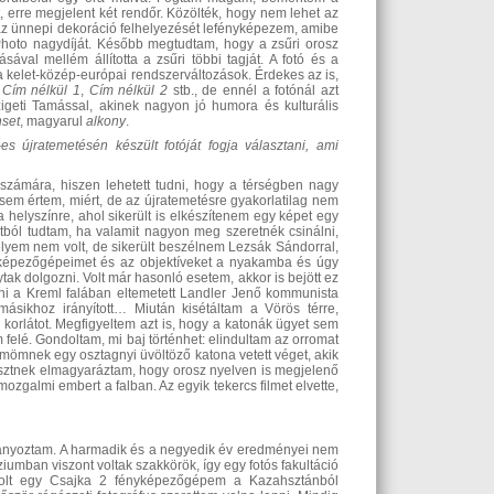
erre megjelent két rendőr. Közölték, hogy nem lehet az
z ünnepi dekoráció felhelyezését lefényképezem, amibe
Photo nagydíját. Később megtudtam, hogy a zsűri orosz
val mellém állította a zsűri többi tagját. A fotó és a
a kelet-közép-európai rendszerváltozások. Érdekes az is,
y
Cím nélkül 1
,
Cím nélkül 2
stb., de ennél a fotónál azt
igeti Tamással, akinek nagyon jó humora és kulturális
set
, magyarul
a
lkony
.
9-es
újratemetésé
n készült fotóját fogja választani, ami
zámára, hiszen lehetett tudni, hogy a térségben nagy
sem értem, miért, de az újratemetésre gyakorlatilag nem
a helyszínre, ahol sikerült is elkészítenem egy képet egy
atból tudtam, ha valamit nagyon meg szeretnék csinálni,
lyem nem volt, de sikerült beszélnem Lezsák Sándorral,
ényképezőgépeimet és az objektíveket a nyakamba és úgy
tak dolgozni. Volt már hasonló esetem, akkor is bejött ez
zni a Kreml falában eltemetett Landler Jenő kommunista
másikhoz irányított… Miután kisétáltam a Vörös térre,
a korlátot. Megfigyeltem azt is, hogy a katonák ügyet sem
felé. Gondoltam, mi baj történhet: elindultam az orromat
ömömnek egy osztagnyi üvöltöző katona vetett véget, akik
 tisztnek elmagyaráztam, hogy orosz nyelven is megjelenő
galmi embert a falban. Az egyik tekercs filmet elvette,
hiányoztam. A harmadik és a negyedik év eredményei nem
iumban viszont voltak szakkörök, így egy fotós fakultáció
r volt egy Csajka 2 fényképezőgépem a Kazahsztánból