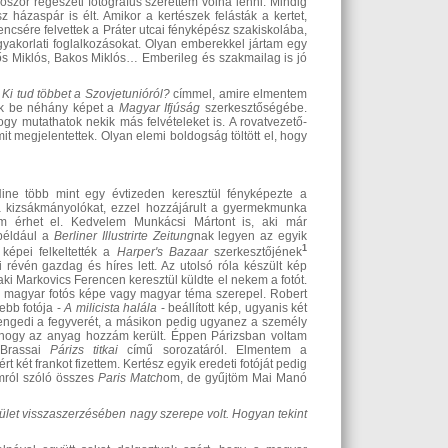
ször régészeti fotográfus szerettem volna lenni. Mindig
 házaspár is élt. Amikor a kertészek felásták a kertet,
encsére felvettek a Práter utcai fényképész szakiskolába,
a gyakorlati foglalkozásokat. Olyan emberekkel jártam egy
nős Miklós, Bakos Miklós… Emberileg és szakmailag is jó
k
Ki tud többet a Szovjetunióról?
címmel, amire elmentem
yek be néhány képet a
Magyar Ifjúság
szerkesztőségébe.
y mutathatok nekik más felvételeket is. A rovatvezető-
it megjelentettek. Olyan elemi boldogság töltött el, hogy
Hine több mint egy évtizeden keresztül fényképezte a
a kizsákmányolókat, ezzel hozzájárult a gyermekmunka
em érhet el. Kedvelem Munkácsi Mártont is, aki már
 például a
Berliner
Illustrirte
Zeitung
nak legyen az egyik
1
 képei felkeltették a
Harper's
Bazaar
szerkesztőjének
i révén gazdag és híres lett. Az utolsó róla készült kép
ki Markovics Ferencen keresztül küldte el nekem a fotót.
 magyar fotós képe vagy magyar téma szerepel. Robert
ebb fotója -
A milicista halála
- beállított kép, ugyanis két
elengedi a fegyverét, a másikon pedig ugyanez a személy
 ahogy az anyag hozzám került. Éppen Párizsban voltam
 Brassai
Párizs titkai
című sorozatáról. Elmentem a
t két frankot fizettem. Kertész egyik eredeti fotóját pedig
mról szóló összes
Paris Match
om, de gyűjtöm Mai Manó
pület visszaszerzésében
nagy szerepe volt. Hogyan tekint