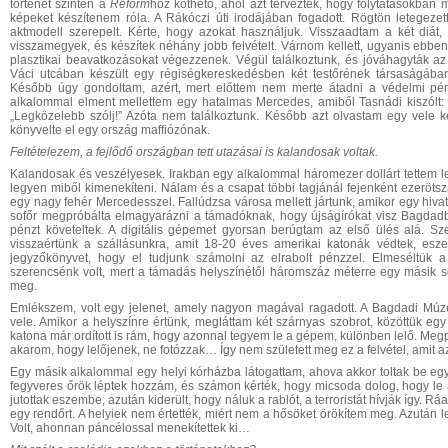
történet szintén a
Reform
hoz köthető, ahol azt tervezték, hogy folytatásokban m
képeket készítenem róla. A Rákóczi úti irodájában fogadott. Rögtön letegezett
aktmodell szerepelt. Kérte, hogy azokat használjuk. Visszaadtam a két diá
visszamegyek, és készítek néhány jobb felvételt. Várnom kellett, ugyanis ebbe
plasztikai beavatkozásokat végezzenek. Végül találkoztunk, és jóváhagyták az 
Váci utcában készült egy régiségkereskedésben két testőrének társaságában.
Később úgy gondoltam, azért, mert előttem nem merte átadni a védelmi pénzt.
alkalommal elment mellettem egy hatalmas Mercedes, amiből Tasnádi kiszólt:
„Legközelebb szólj!” Azóta nem találkoztunk. Később azt olvastam egy vele kés
könyvelte el egy ország maffiózónak.
Feltételezem, a
fejlődő ország
ban tett utazásai is kalandosak voltak
.
Kalandosak és veszélyesek. Irakban egy alkalommal háromezer dollárt tettem l
legyen miből kimenekíteni. Nálam és a csapat többi tagjánál fejenként ezerötsz
egy nagy fehér Mercedesszel. Fallúdzsa városa mellett jártunk, amikor egy hivatalo
sofőr megpróbálta elmagyarázni a támadóknak, hogy újságírókat visz Bagdadb
pénzt követeltek. A digitális gépemet gyorsan berúgtam az első ülés alá. S
visszaértünk a szállásunkra, amit 18-20 éves amerikai katonák védtek, esze
jegyzőkönyvet, hogy el tudjunk számolni az elrabolt pénzzel. Elmeséltük a 
szerencsénk volt, mert a támadás helyszínétől háromszáz méterre egy másik s
meg.
Emlékszem, volt egy jelenet, amely nagyon magával ragadott. A Bagdadi Múzeu
vele. Amikor a helyszínre értünk, megláttam két szárnyas szobrot, közöttük eg
katona már ordított is rám, hogy azonnal tegyem le a gépem, különben lelő. Megp
akarom, hogy lelőjenek, ne fotózzak… Így nem született meg ez a felvétel, amit az
Egy másik alkalommal egy helyi kórházba látogattam, ahova akkor toltak be eg
fegyveres őrök léptek hozzám, és számon kérték, hogy micsoda dolog, hogy le a
jutottak eszembe, azután kiderült, hogy náluk a rablót, a terroristát hívják így. 
egy rendőrt. A helyiek nem értették, miért nem a hősöket örökítem meg. Azután 
Volt, ahonnan páncélossal menekítettek ki…