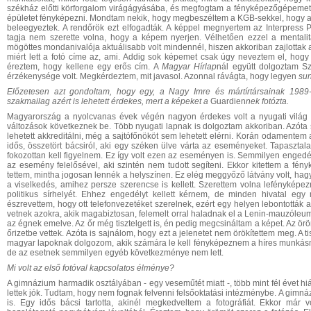
székház előtti körforgalom virágágyásába, és megfogtam a fényképezőgépemet, 
épületet fényképezni. Mondtam nekik, hogy megbeszéltem a KGB-sekkel, hogy a
beleegyeztek. A rendőrök ezt elfogadták. A képpel megnyertem az Interpress 
tagja nem szerette volna, hogy a képem nyerjen. Vélhetően ezzel a mentalitásá
mögöttes mondanivalója aktuálisabb volt mindennél, hiszen akkoriban zajlottak 
miért lett a fotó címe az, ami. Addig sok képemet csak úgy neveztem el, hog
éreztem, hogy kellene egy erős cím. A
Magyar Hírlap
nál együtt dolgoztam Sz
érzékenysége volt. Megkérdeztem, mit javasol. Azonnal rávágta, hogy legyen
sun
Előzetesen azt gondoltam, hogy egy, a
Nagy Imre
és mártírtársainak 198
szakmailag azért is lehetett érdekes, mert
a
képeket a
Guardien
nek
fotózta
.
Magyarország a nyolcvanas évek végén nagyon érdekes volt a nyugati világ s
változások következnek be. Több nyugati lapnak is dolgoztam akkoriban. Azóta 
lehetett akkreditálni, még a sajtófőnököt sem lehetett elérni. Korán odamentem 
idős, összetört bácsiról, aki egy széken ülve várta az eseményeket. Tapasztal
fokozottan kell figyelnem. Ez így volt ezen az eseményen is. Semmilyen engedé
az esemény felelősével, aki szintén nem tudott segíteni. Ekkor kitettem a f
tettem, mintha jogosan lennék a helyszínen. Ez elég meggyőző látvány volt, hagy
a viselkedés, amihez persze szerencse is kellett. Szerettem volna lefényképe
politikus sírhelyét. Ehhez engedélyt kellett kérnem, de minden hivatal egy 
észrevettem, hogy ott telefonvezetéket szerelnek, ezért egy helyen lebontották 
vetnek azokra, akik magabiztosan, felemelt orral haladnak el a Lenin-mauzóleum 
az égnek emelve. Az őr még tisztelgett is, én pedig megcsináltam a képet. Az ör
őrizetbe vettek. Azóta is sajnálom, hogy ezt a jelenetet nem örökítettem meg. A
magyar lapoknak dolgozom, akik számára le kell fényképeznem a híres munkásmoz
de az esetnek semmilyen egyéb következménye nem lett.
Mi volt az első fotóval kapcsolatos
élmény
e
?
A gimnázium harmadik osztályában - egy veseműtét miatt -, több mint fél évet 
lettek jók. Tudtam, hogy nem fognak felvenni felsőoktatási intézménybe. A gimnáz
is. Egy idős bácsi tartotta, akinél megkedveltem a fotográfiát. Ekkor má