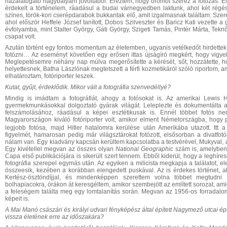
hazalátogató nagybátyám jóvoltából. Éreztem, hogy örömöt szerez a fotózás. Elő
érdekelt a történelem, ráadásul a budai várnegyedben laktunk, ahol két régész
színes, török-kori cserépdarabok bukkantak elő, amit izgalmasnak találtam. Szer
ahol először Heffele József tanított, Dobos Szilveszter és Baricz Kati vezette 
évfolyamba, mint Stalter György, Gáti György, Szigeti Tamás, Pintér Márta, Tek
csapat volt.
Azután történt egy fontos momentum az életemben, ugyanis vetélkedőt hirdette
fotózni… Az eseményt követően egy erősen ittas újságíró megkért, hogy vig
Meglepetésemre néhány nap múlva megerősítette a kérését, sőt, hozzátette, hog
helyettesnek, Batha Lászlónak megtetszett a férfi kozmetikáról szóló riportom, am
elhatároztam, fotóriporter leszek.
Kutat, gyűjt, érdeklődik. Mikor vált a fot
o
gráfia szenvedéllyé?
Mindig is imádtam a fotográfiát, ahogy a fotósokat is. Az amerikai Lewis 
gyermekmunkásokkal dolgoztató gyárak világát. Leleplezte és dokumentálta 
felszámolásához, ráadásul a képei esztétikusak is. Ennél többet fotós n
Magyarországon kiváló fotóriporter volt, amikor elment Németországba, hogy
legjobb fotósa, majd Hitler hatalomra kerülése után Amerikába utazott. Itt a
figyelmét, hamarosan pedig már világsztárokat fotózott, elsősorban a divatfotó
nálam van. Egy kiadvány kapcsán kerültem kapcsolatba a testvérével, Mukyval, a
Egy kivétellel megvan az összes olyan
National
Geographic
szám is, amelyben
Capa első publikációjára is sikerült szert tennem. Ebből kiderül, hogy a leghíres
fotográfia szerepel egymás után. Az egyiken a milicista megkapja a találatot, 
összeesik, kezében a korábban elengedett puskával. Az is érdekes történet,
Kertész-ösztöndíjjal, és mindenképpen szerettem volna többet megtudni
bolhapiacokra, órákon át keresgéltem, amikor szembejött az említett sorozat, amiér
a feleségem találta meg egy lomtalanítás során. Megvan az 1956-os forradalo
képeit is.
A
Mai Manó császári és királyi udvari fényképész által épített Nagymező utcai é
vissza életének erre az időszakára
?