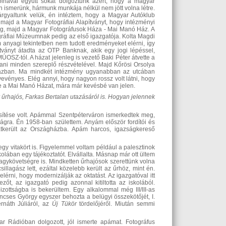
olnával együtt sokat dolgoztunk azért, hogy a magyar
 ismerünk, hármunk munkája nélkül nem jött volna létre.
árgyaltunk velük, én intéztem, hogy a Magyar Autóklub
majd a Magyar Fotográfiai Alapítványt, hogy intézményi
 meg, majd a Magyar Fotográfusok Háza - Mai Manó Ház. A
ográfiai Múzeumnak pedig az első igazgatója. Kolta Magdi
 anyagi tekintetben nem tudott eredményeket elérni, így
tványt átadta az OTP Banknak, akik egy jogi lépéssel,
ÚOSZ-tól. A házat jelenleg is vezető Baki Péter átvette a
rtani minden szereplő részvételével. Majd Kőrösi Orsolya
-házban. Ma mindkét intézmény ugyanabban az utcában
vevényes. Elég annyi, hogy nagyon rossz volt látni, hogy
zte a Mai Manó Házat, mára már kevésbé van jelen.
r űrhajós, Farkas Bertalan utazásáról is. Hogyan jelen
nek
sítése volt. Apámmal Szentpéterváron ismerkedtek meg,
gra. Én 1958-ban születtem. Anyám először fordítói és
 átkerült az Országházba. Apám harcos, igazságkereső
gy vitakört is. Figyelemmel voltam például a palesztinok
kolában egy tájékoztatót. Elvállalta. Másnap már ott ültem
gykövetségre is. Mindketten űrhajósok szerettünk volna
illagász lett, ezáltal közelebb került az űrhöz, mint én.
elérni, hogy modernizálják az oktatást. Az igazgatóval itt
őt, az igazgató pedig azonnal kitiltotta az iskolából.
izottságba is bekerültem. Egy alkalommal még III/III-as
ncses György egyszer behozta a belügyi összekötőjét, I.
rnáth Júliáról, az
Új Tükör
tördelőjéről. Miután semmi
r Rádióban dolgozott, jól ismerte apámat. Fotográfus