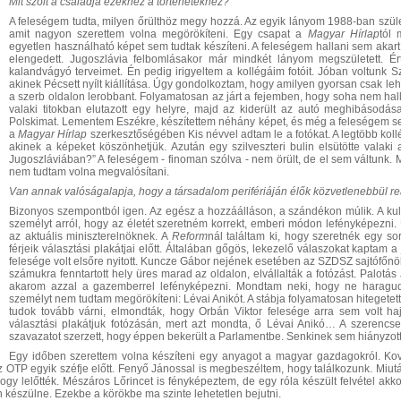
M
it szólt
a családja ezek
hez
a történetek
hez
?
A feleségem tudta, milyen őrülthöz megy hozzá. Az egyik lányom 1988-ban szület
amit nagyon szerettem volna megörökíteni. Egy csapat a
Magyar Hírlap
tól 
egyetlen használható képet sem tudtak készíteni. A feleségem hallani sem akart
elengedett. Jugoszlávia felbomlásakor már mindkét lányom megszületett. 
kalandvágyó terveimet. Én pedig irigyeltem a kollégáim fotóit. Jóban voltunk 
akinek Pécsett nyílt kiállítása. Úgy gondolkoztam, hogy amilyen gyorsan csak le
a szerb oldalon lerobbant. Folyamatosan az járt a fejemben, hogy soha nem hall
valaki titokban elutazott egy helyre, majd az kiderült az autó meghibásodása 
Polskimat. Lementem Eszékre, készítettem néhány képet, és még a feleségem sem
a
Magyar Hírlap
szerkesztőségében Kis névvel adtam le a fotókat. A legtöbb kollégá
akinek a képeket köszönhetjük. Azután egy szilveszteri bulin elsütötte valaki 
Jugoszláviában?” A feleségem - finoman szólva - nem örült, de el sem váltunk. 
nem tudtam volna megvalósítani.
Van annak valóságalapja, hogy a társadalom perifériáján élők
közvetlenebbül
re
Bizonyos szempontból igen. Az egész a hozzáálláson, a szándékon múlik. A ku
személyt arról, hogy az életét szeretném korrekt, emberi módon lefényképezni. 
az aktuális miniszterelnöknek. A
Reform
nál találtam ki, hogy szeretnék egy sor
férjeik választási plakátjai előtt. Általában gőgös, lekezelő válaszokat kaptam
felesége volt elsőre nyitott. Kuncze Gábor nejének esetében az SZDSZ sajtófőnök
számukra fenntartott hely üres marad az oldalon, elvállalták a fotózást. Palotá
akarom azzal a gazemberrel lefényképezni. Mondtam neki, hogy ne haragudj
személyt nem tudtam megörökíteni: Lévai Anikót. A stábja folyamatosan hitegetet
tudok tovább várni, elmondták, hogy Orbán Viktor felesége arra sem volt haj
választási plakátjuk fotózásán, mert azt mondta, ő Lévai Anikó… A szerencse
szavazatot szerzett, hogy éppen bekerült a Parlamentbe. Senkinek sem hiányzott
Egy időben szerettem volna készíteni egy anyagot a magyar gazdagokról. Kov
az OTP egyik széfje előtt. Fenyő Jánossal is megbeszéltem, hogy találkozunk. Miut
ogy lelőtték. Mészáros Lőrincet is fényképeztem, de egy róla készült felvétel akk
észülne. Ezekbe a körökbe ma szinte lehetetlen bejutni.