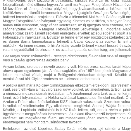
A kilencvenes évek kezdetéről beszélünk. Kincses Károllyal és Kolta Magd
fotográfiának méltó otthona legyen. Az, amit ma Magyar Fotográfusok Háza néven
Mi kezdtünk el támogatásokra pályázni, hogy kivásárolhassuk a lakókat, mi t
kiköltözhessen, sikerült bevonnunk a Magyar Újságírók Országos Szövetségét, 
hátteret teremtsünk a projektnek. Először a félemeleti Mai Manó Galéria nyílt
Magyar Fotográfiai Alapítványnak egy ideig Kincses volt a titkára, a Magyar Fot
halála után lemondott, nagy káosz keletkezett, az új igazgató sem szakmai, sem
csődhelyzetbe került. A Magyar Fotóművészek Szövetsége a Fotográfiai Alapí
amelyet csak zsarolásként szoktam emlegetni, elvették az épület bérleti jogát a M
Fotómúzeum irányítását is. Egyszer jó lenne erről egy rögzített beszélgetést ta
és Burger Barna támogatásával létrejött a Capa Központ az egykori Ernst
működik. Ha innen nézem, jó hír. Az idáig vezető történet viszont hosszú és szö
valami egyedülállót létrehoztunk, és az a hangulat és szellemiség, ami jelleme
Édesanyja orosz származású. Édesapja
rádióriporter
, ő
tudósított az első magya
meg
a családi gyök
erek
az alkotásaiban?
Anyám békés, szeretetre nevelő asszony volt. Német-orosz szakos tanári képe
ahova apám egyetemre járt. A házasságkötés után 1957-ben jöttek Magyarorszá
lektori munkákat vállalt, majd a Belügyminisztériumban dolgozott. Később
mentalitással bírt. Olykor rendesen be is olvasott embereknek.
A politika iránt már a Kölcsey Gimnáziumban elkezdtem érdeklődni, szerveztem e
iránt, ezért felhívtam a magyarországi ügyvivőjüket, akit megkértem, tartson az is
a gimnázium igazgatójának irodájában… A barátommal bejártunk az amerikai na
lenni, ezért folyamatosan a Holdra szállással kapcsolatos filmeket néztünk. Ő cs
Azután a Práter utcai fotóiskolában KISZ-titkárnak választottak. Szerettem volna 
is voltak nézeteltéréseim. Egy alkalommal meghívtuk Andrzej Wajda filmrendez
Később, a Lapkiadó Vállalatnál is KISZ-titkár lettem, sőt, ennek révén a pártb
ügynöknek is megpróbáltak beszervezni. Az akkori főszerkesztő-helyettesem, Ki
elvtársat, aki megkérdezte tőlem, aki mindenkivel jóban voltam, mit tudok Be
érdemlegeset nem mondtam, sértődötten távozott…
Emlékszem, az első képeimet Szalay Zoltán nézte meg, aki szintén a Magya