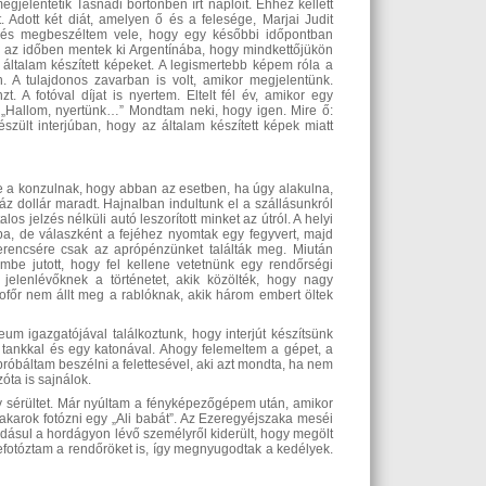
egjelentetik Tasnádi börtönben írt naplóit. Ehhez kellett
. Adott két diát, amelyen ő és a felesége, Marjai Judit
t, és megbeszéltem vele, hogy egy későbbi időpontban
n az időben mentek ki Argentínába, hogy mindkettőjükön
általam készített képeket. A legismertebb képem róla a
 A tulajdonos zavarban is volt, amikor megjelentünk.
 A fotóval díjat is nyertem. Eltelt fél év, amikor egy
 „Hallom, nyertünk…” Mondtam neki, hogy igen. Mire ő:
zült interjúban, hogy az általam készített képek miatt
e a konzulnak, hogy abban az esetben, ha úgy alakulna,
áz dollár maradt. Hajnalban indultunk el a szállásunkról
s jelzés nélküli autó leszorított minket az útról. A helyi
a, de válaszként a fejéhez nyomtak egy fegyvert, majd
zerencsére csak az aprópénzünket találták meg. Miután
mbe jutott, hogy fel kellene vetetnünk egy rendőrségi
jelenlévőknek a történetet, akik közölték, hogy nagy
ofőr nem állt meg a rablóknak, akik három embert öltek
m igazgatójával találkoztunk, hogy interjút készítsünk
y tankkal és egy katonával. Ahogy felemeltem a gépet, a
róbáltam beszélni a felettesével, aki azt mondta, ha nem
óta is sajnálok.
y sérültet. Már nyúltam a fényképezőgépem után, amikor
karok fotózni egy „Ali babát”. Az Ezeregyéjszaka meséi
Ráadásul a hordágyon lévő személyről kiderült, hogy megölt
lefotóztam a rendőröket is, így megnyugodtak a kedélyek.