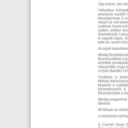
Úgy tudom, van oly
Vélhetően Schmidt
amelynek vezetői n
feleségemnek ő vo
milyen jó volt vel
szakmai összeszóla
voltam, amikor ker
főszerkesztő, Láncz
ki vagyok rúgva. S
tette be, semmi köz
Az egyik legtudato
Mindig fényképezek
fényösszetételt a 
közöttük prostituá
válaszolták, hogy 
A Győri Balettel 19
Továbbra is font
Műhely fotóművésze
képeivel a családj
körülményeiről. A
főszerkesztője a
Di
Mindig magammal h
látványt.
Mi látható az utols
A számomra szörnyű
1.
Carmel Snow (18