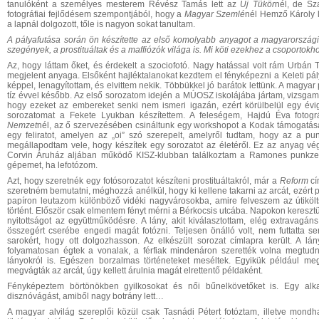
tanulóként a személyes mesterem Révész Tamás lett az
Új Tükör
nél, de Sz
fotográfiai fejlődésem szempontjából, hogy a
Magyar Szemlé
nél Hemző Károly l
a lapnál dolgozott, tőle is nagyon sokat tanultam.
A pályafutása során ön
készítette az első komolyabb anyagot a magyarország
szegények, a
prostituáltak és a
maffiózók
v
ilága
is.
Mi köti ezekhez a csoportokh
Az, hogy láttam őket, és érdekelt a szociofotó. Nagy hatással volt rám Urbán
megjelent anyaga. Elsőként hajléktalanokat kezdtem el fényképezni a Keleti pá
képpel, lenagyítottam, és elvittem nekik. Többükkel jó barátok lettünk. A magya
tíz évvel később. Az első sorozatom idején a MÚOSZ iskolájába jártam, vizsgam
hogy ezeket az embereket senki nem ismeri igazán, ezért körülbelül egy évi
sorozatomat a Fekete Lyukban készítettem. A feleségem, Hajdú Éva fotográfi
Nemzet
nél, az ő szervezésében csináltunk egy workshopot a Kodak támogatás
egy feliratot, amelyen az „oi” szó szerepelt, amelyről tudtam, hogy az a pun
megállapodtam vele, hogy készítek egy sorozatot az életéről. Ez az anyag vé
Corvin Áruház aljában működő KISZ-klubban találkoztam a Ramones punkzene
gépemet, ha lefotózom.
Azt, hogy szeretnék egy fotósorozatot készíteni prostituáltakról, már a
Reform
cí
szeretném bemutatni, méghozzá anélkül, hogy ki kellene takarni az arcát, ezért 
papíron leutazom különböző vidéki nagyvárosokba, amire felveszem az útiköltsége
történt. Először csak elmentem fényt mérni a Bérkocsis utcába. Napokon keresztül k
nyitottságot az együttműködésre. A lány, akit kiválasztottam, elég extravagáns
összegért cserébe engedi magát fotózni. Teljesen önálló volt, nem futtatta sen
sarokért, hogy ott dolgozhasson. Az elkészült sorozat címlapra került. A l
folyamatosan égtek a vonalak, a férfiak mindenáron szerették volna megtudn
lányokról is. Egészen borzalmas történeteket meséltek. Egyikük például megs
megvágták az arcát, úgy kellett árulnia magát elrettentő példaként.
Fényképeztem börtönökben gyilkosokat és női bűnelkövetőket is. Egy al
disznóvágást, amiből nagy botrány lett…
A magyar alvilág szereplői közül csak Tasnádi Pétert fotóztam, illetve mondh