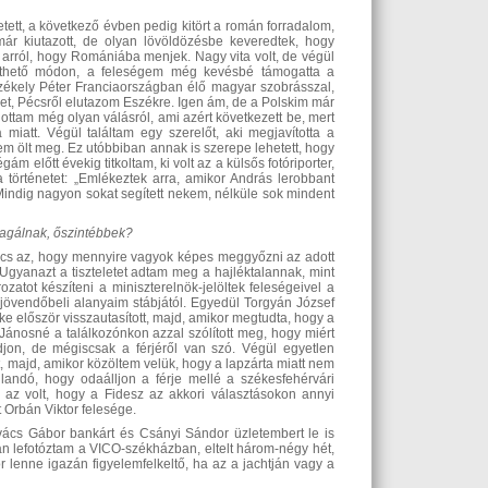
ett, a következő évben pedig kitört a román forradalom,
már kiutazott, de olyan lövöldözésbe keveredtek, hogy
 arról, hogy Romániába menjek. Nagy vita volt, de végül
Érthető módon, a feleségem még kevésbé támogatta a
Székely Péter Franciaországban élő magyar szobrásszal,
het, Pécsről elutazom Eszékre. Igen ám, de a Polskim már
ottam még olyan válásról, ami azért következett be, mert
miatt. Végül találtam egy szerelőt, aki megjavította a
 ölt meg. Ez utóbbiban annak is szerepe lehetett, hogy
m előtt évekig titkoltam, ki volt az a külsős fotóriporter,
a történetet: „Emlékeztek arra, amikor András lerobbant
Mindig nagyon sokat segített nekem, nélküle sok mindent
agálnak, őszintébbek?
lcs az, hogy mennyire vagyok képes meggyőzni az adott
Ugyanazt a tiszteletet adtam meg a hajléktalannak, mint
ozatot készíteni a miniszterelnök-jelöltek feleségeivel a
 a jövendőbeli alanyaim stábjától. Egyedül Torgyán József
e először visszautasított, majd, amikor megtudta, hogy a
s Jánosné a találkozónkon azzal szólított meg, hogy miért
on, de mégiscsak a férjéről van szó. Végül egyetlen
t, majd, amikor közöltem velük, hogy a lapzárta miatt nem
landó, hogy odaálljon a férje mellé a székesfehérvári
 az volt, hogy a Fidesz az akkori választásokon annyi
 Orbán Viktor felesége.
ács Gábor bankárt és Csányi Sándor üzletembert le is
án lefotóztam a VICO-székházban, eltelt három-négy hét,
or lenne igazán figyelemfelkeltő, ha az a jachtján vagy a