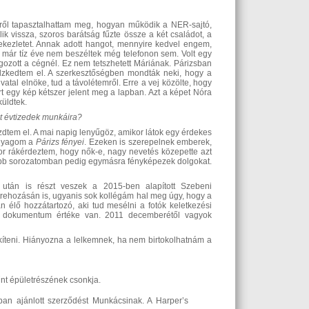
lről tapasztalhattam meg, hogyan működik a NER-sajtó,
k vissza, szoros barátság fűzte össze a két családot, a
rtekezletet. Annak adott hangot, mennyire kedvel engem,
r már tíz éve nem beszéltek még telefonon sem. Volt egy
gozott a cégnél. Ez nem tetszhetett Máriának. Párizsban
redzkedtem el. A szerkesztőségben mondták neki, hogy a
atal elnöke, tud a távolétemről. Erre a vej közölte, hogy
t egy kép kétszer jelent meg a lapban. Azt a képet Nóra
küldtek.
lt évtizedek munkáira?
zdtem el. A mai napig lenyűgöz, amikor látok egy érdekes
anyagom a
Párizs fényei
. Ezeken is szerepelnek emberek,
kor rákérdeztem, hogy nők-e, nagy nevetés közepette azt
ezőbb sorozatomban pedig egymásra fényképezek dolgokat.
után is részt veszek a 2015-ben alapított Szebeni
rehozásán is, ugyanis sok kollégám hal meg úgy, hogy a
 élő hozzátartozó, aki tud mesélni a fotók keletkezési
nek dokumentum értéke van. 2011 decemberétől vagyok
teni. Hiányozna a lelkemnek, ha nem birtokolhatnám a
nt épületrészének csonkja.
an ajánlott szerződést Munkácsinak. A Harper’s