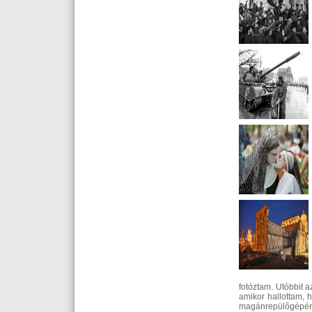
fotóztam. Utóbbit 
amikor hallottam, h
magánrepülőgépén k