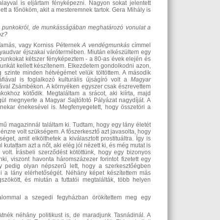
alayval is eljártam fényképezni. Nagyon sokat jelentett
ett a főnököm, akit a mesteremnek tartok. Gera Mihály is
i
punkokról,
de munkásságában meghatározó vonulat a
oz?
 Tamás, vagy Korniss Péternek
A vendégmunkás
címmel
lyaudvar éjszakai várótermében. Miután elkészültem egy
r punkokat kétszer fényképeztem - a 80-as évek elején és
unkát kellett készítenem. Elkezdetem gondolkodni azon,
g szinte minden hétvégémet velük töltöttem. A második
ával is foglalkozó kulturális újságíró volt a
Magyar
ával Zsámbékon. A környéken egyszer csak észrevettem
kokhoz kötődik. Megtaláltam a srácot, aki kiírta, majd
gül megnyerte a Magyar Sajtófotó Pályázat nagydíját. A
kar énekesével is. Megfenyegetett, hogy összetöri a
mű magazinnál találtam ki. Tudtam, hogy egy lány életét
pénzre volt szükségem. A főszerkesztő azt javasolta, hogy
t, amit elkölthetek a kiválasztott prostituáltra. Így is
utattam azt a nőt, aki elég jól nézett ki, és még mutat is
 volt. Írásbeli szerződést kötöttünk, hogy egy bizonyos
ki, viszont havonta háromszázezer forintot fizetett egy
ány pedig olyan népszerű lett, hogy a szerkesztőégben
i a lány elérhetőségét. Néhány képet készítettem más
zökött, és miután a futtatói megtalálták, több helyen
kalommal a szegedi fegyházban örökítettem meg egy
atnék néhány politikust is, de maradjunk Tasnádinál. A