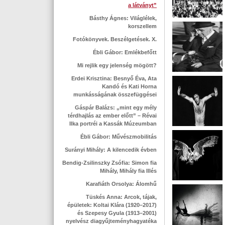
a látványt”
Básthy Ágnes: Világlélek,
korszellem
Fotókönyvek. Beszélgetések. X.
Ébli Gábor: Emlékbefőtt
Mi rejlik egy jelenség mögött?
Erdei Krisztina: Besnyő Éva, Ata
Kandó és Kati Horna
munkásságának összefüggései
Gáspár Balázs: „mint egy mély
térdhajlás az ember előtt” – Révai
Ilka portréi a Kassák Múzeumban
Ébli Gábor: Művészmobilitás
Surányi Mihály: A kilencedik évben
Bendig-Zsilinszky Zsófia: Simon fia
Mihály, Mihály fia Illés
Karafiáth Orsolya: Álomhű
Tüskés Anna: Arcok, tájak,
épületek: Koltai Klára (1920–2017)
és Szepesy Gyula (1913–2001)
nyelvész diagyűjteményhagyatéka