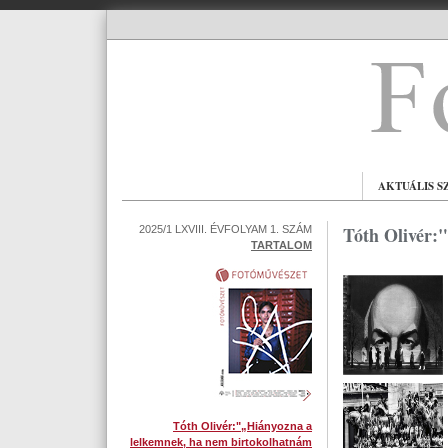
AKTUÁLIS S
Tóth Olivér:
2025/1 LXVIII. ÉVFOLYAM 1. SZÁM
TARTALOM
Tóth Olivér:"„Hiányozna a
lelkemnek, ha nem birtokolhatnám