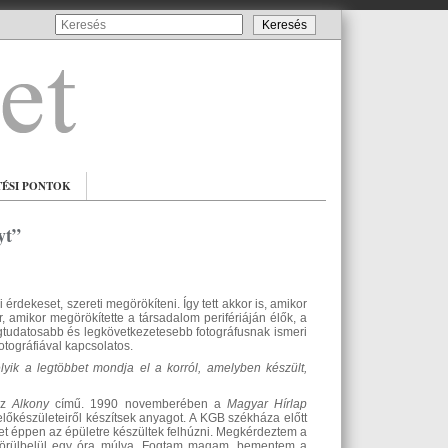
TÉSI PONTOK
yt”
rdekeset, szereti megörökíteni. Így tett akkor is, amikor
 amikor megörökítette a társadalom perifériáján élők, a
 legtudatosabb és legkövetkezetesebb fotográfusnak ismeri
otográfiával kapcsolatos.
lyik a legtöbbet mondja el a korról, amelyben készült,
az
Alkony
című. 1990 novemberében a
Magyar Hírlap
őkészületeiről készítsek anyagot. A KGB székháza előtt
yet éppen az épületre készültek felhúzni. Megkérdeztem a
gy körülbelül egy óra múlva. Fogtam magam, bementem a