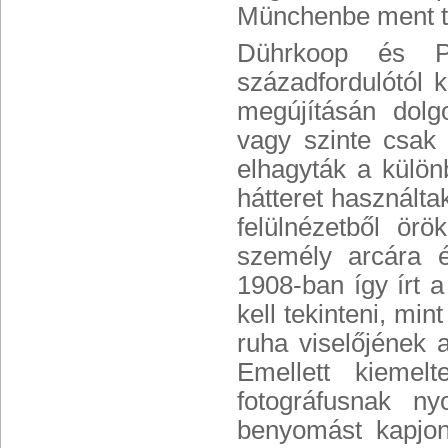
Münchenbe ment t
Dührkoop és Pe
századfordulótól 
megújításán dolg
vagy szinte csak 
elhagyták a külö
hátteret használtak
felülnézetből ör
személy arcára é
1908-ban így írt 
kell tekinteni, mi
ruha viselőjének
Emellett kiemel
fotográfusnak ny
benyomást kapjon