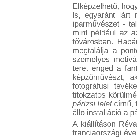
Elképzelhető, hogy
is, egyaránt járt
iparművészet - ta
mint például az az
fővárosban. Habár
megtalálja a pon
személyes motivác
teret enged a fan
képzőművészt, ak
fotográfusi tevék
titokzatos körülm
párizsi lelet
című, 
álló installáció a p
A kiállításon Réva
franciaországi éve