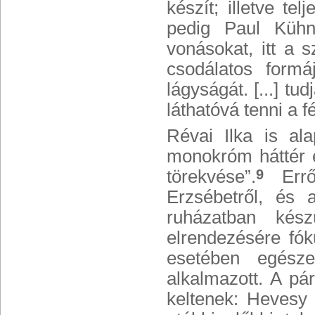
készít; illetve te
pedig Paul Kühn
vonásokat, itt a s
csodálatos formá
lágyságát. [...] tu
láthatóvá tenni a 
Révai Ilka is ala
monokróm háttér el
törekvése”.
Erről
9
Erzsébetről, és 
ruházatban kész
elrendezésére fó
esetében egésze
alkalmazott. A pá
keltenek: Hevesy 