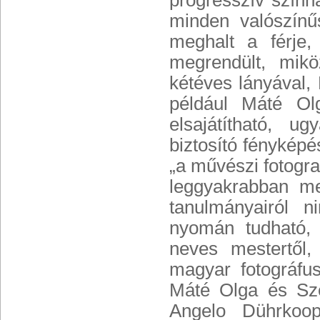
progresszív színhá
minden valószínű
meghalt a férje,
megrendült, mik
kétéves lányával,
például Máté Ol
elsajátítható, u
biztosító fényképé
„a művészi fotogra
leggyakrabban meg
tanulmányairól 
nyomán tudható,
neves mestertől,
magyar fotográfu
Máté Olga és Szé
Angelo Dührkoo