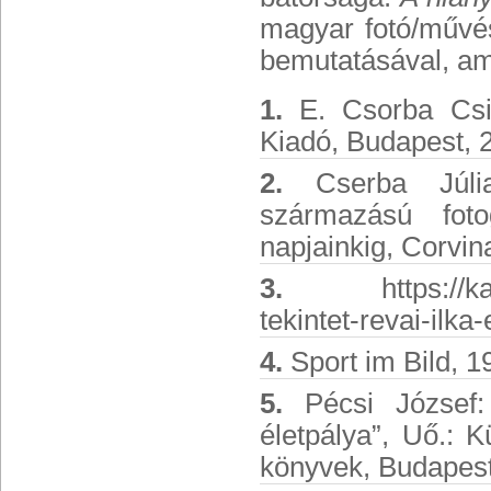
magyar fotó/művés
bemutatásával, am
1.
E. Csorba Csil
Kiadó, Budapest, 
2.
Cserba Júlia
származású foto
napjainkig, Corvi
3.
https://kassakm
tekintet-revai-ilka
4.
Sport im Bild, 1
5.
Pécsi József:
életpálya”, Uő.: Kü
könyvek, Budapest