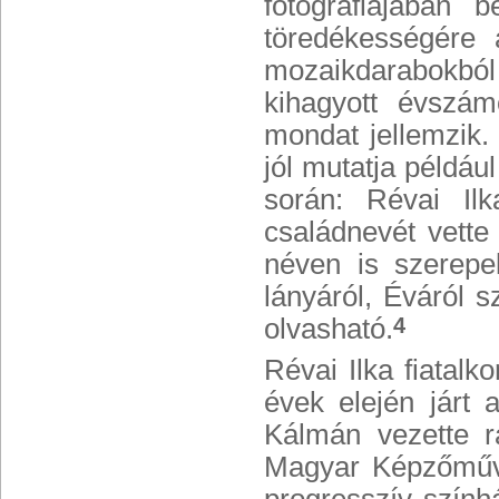
fotográfiájában b
töredékességére a
mozaikdarabokból
kihagyott évszám
mondat jellemzik.
jól mutatja példáu
során: Révai Ilk
családnevét vette
néven is szerep
lányáról, Éváról s
olvasható.
4
Révai Ilka fiatalk
évek elején járt 
Kálmán vezette r
Magyar Képzőművé