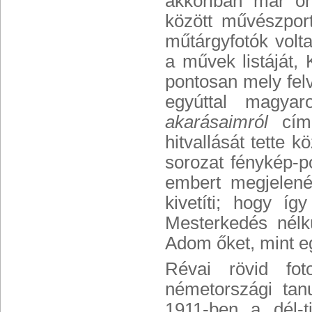
akkoriban már ön
között művészport
műtárgyfotók volt
a művek listáját,
pontosan mely felv
egyúttal magyar
akarásaimról
cím
hitvallását tette 
sorozat fénykép-p
embert megjelené
kivetíti; hogy í
Mesterkedés nélkü
Adom őket, mint eg
Révai rövid fot
németországi tan
1911-ben a dél-t