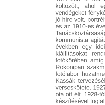
költözött, ahol 
vendégeket fénykép
jó híre volt, portr
és az 1910-es évek
Tanácsköztársasá
kommunista agitác
években egy ideig
kiállításokat r
fotókörében, amíg 
Rokonipari szakmá
fotólabor huzatme
Kassák tervezésé
verseskötete. 192
óta ott élt. 1928-
készítésével foglal