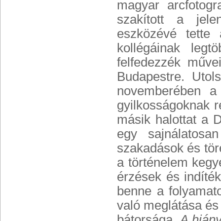
magyar arcfotogr
szakított a jel
eszközévé tette 
kollégáinak legtöb
felfedezzék művei
Budapestre. Utols
novemberében a 
gyilkosságoknak re
másik halottat a 
egy sajnálatosan
szakadások és tör
a történelem kegye
érzések és indíté
benne a folyamat
való meglátása és 
bátorsága.
A hiány