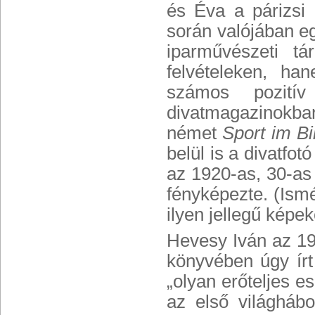
és Éva a párizsi 
során valójában eg
iparművészeti t
felvételeken, ha
számos pozitív
divatmagazinokban
német
Sport im Bi
belül is a divatfo
az 1920-as, 30-as 
fényképezte. (Ismé
ilyen jellegű képek
Hevesy Iván az 1
könyvében úgy írt
„olyan erőteljes e
az első világháb