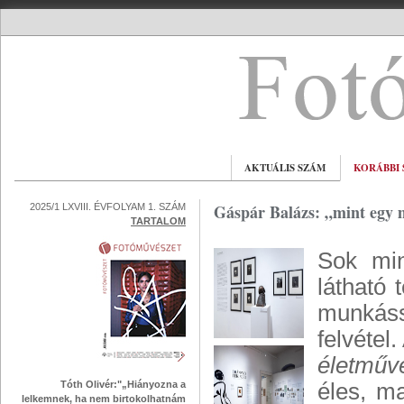
AKTUÁLIS SZÁM
KORÁBBI
Gáspár Balázs: „mint egy 
2025/1 LXVIII. ÉVFOLYAM 1. SZÁM
TARTALOM
Sok min
látható 
munkássá
felvéte
életmű
Tóth Olivér:"„Hiányozna a
éles, ma
lelkemnek, ha nem birtokolhatnám