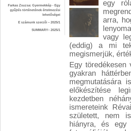
egy róla
Farkas Zsuzsa: Gyermekkép - Egy
megrend
gyűjtés történetének értelmezési
lehetőségei
arra, ho
E számunk szerzői – 2025/1
lenyomat
SUMMARY– 2025/1
vagy le
(eddig) a mi tek
megismerjük, érté
Egy töredékesen v
gyakran háttérb
megmutatására is:
előkészítése leg
kezdetben néhán
ismereteink Révai
született, nem i
hiányra, és egy