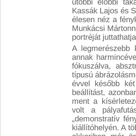
utóbbi előbbi ta
Kassák Lajos és Si
élesen néz a fény
Munkácsi Mártonna
portréját juttathat
A legmerészebb k
annak harmincéves
fókuszálva, absz
típusú ábrázolásm
évvel később két
beállítást, azonb
ment a kísérlete
volt a pályafut
„demonstratív fény
kiállítóhelyén. A t