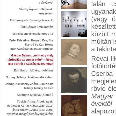
talán 
a látványt”
Básthy Ágnes: Világlélek,
ugyanak
korszellem
(vagy ö
Fotókönyvek. Beszélgetések. X.
készítet
Ébli Gábor: Emlékbefőtt
között m
Mi rejlik egy jelenség mögött?
múltán 
Erdei Krisztina: Besnyő Éva, Ata
Kandó és Kati Horna
a tekint
munkásságának összefüggései
Gáspár Balázs: „mint egy mély
Révai I
térdhajlás az ember előtt” – Révai
Ilka portréi a Kassák Múzeumban
fotótört
Ébli Gábor: Művészmobilitás
Cserba 
Surányi Mihály: A kilencedik évben
megjele
Bendig-Zsilinszky Zsófia: Simon fia
rövid él
Mihály, Mihály fia Illés
Magyar 
Karafiáth Orsolya: Álomhű
Tüskés Anna: Arcok, tájak,
évektől 
épületek: Koltai Klára (1920–2017)
alapozot
és Szepesy Gyula (1913–2001)
nyelvész diagyűjteményhagyatéka