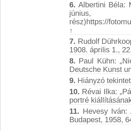
6.
Albertini Béla: 
jún
rész)https://foto
↑
7.
Rudolf Dührkoop:
1908. április 1., 22
8.
Paul Kühn: „Nic
Deutsche Kunst und
9.
Hiányzó tekintet 
10.
Révai Ilka: „Pá
portré kiállításán
11.
Hevesy Iván: A
Budapest, 1958, 6