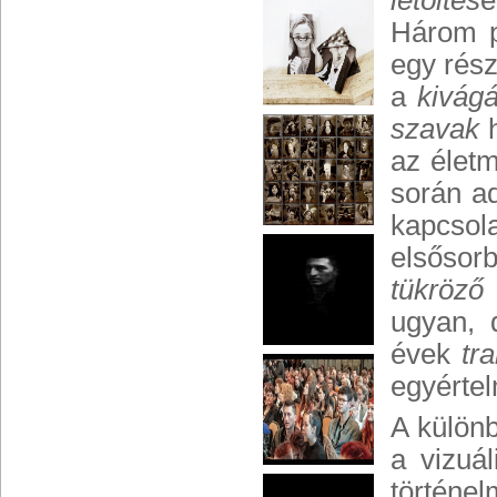
letöltés
e
Három p
egy rész
a
kivág
szavak
h
az élet
során a
kapcsol
elsősor
tükröző
ugyan, 
évek
tr
egyértel
A külön
a vizuá
történe