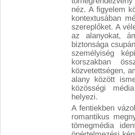
tömegrendezvény f
néz. A figyelem k
kontextusában még
szereplőket. A vél
az alanyokat, á
biztonsága csupán
személyiség kép
korszakban össz
közvetettségen, a
alany között is
közösségi média
helyezi.
A fentiekben vázo
romantikus megnyi
tömegmédia ident
önértelmezési kén