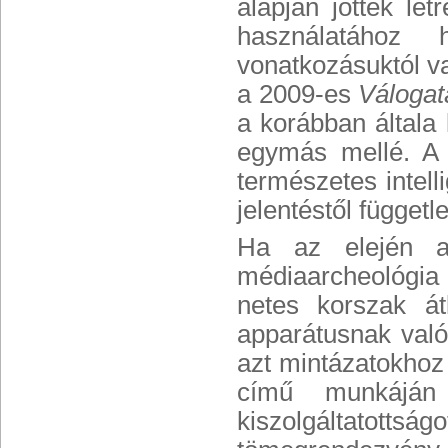
alapján jöttek lét
használatához 
vonatkozásuktól va
a 2009-es
Válogat
a korábban általa 
egymás mellé. A 
természetes intell
jelentéstől függetl
Ha az elején a
médiaarcheológia
netes korszak át
apparátusnak való 
azt mintázatokhoz
című munkáján
kiszolgáltatottsá