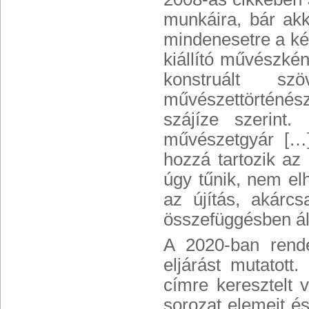
munkáira, bár akk
mindenesetre a kép
kiállító művészké
konstruált sz
művészettörténész
szájíze szerint
művészetgyár […]
hozzá tartozik az
úgy tűnik, nem el
az újítás, akárcs
összefüggésben ál
A 2020-ban rend
eljárást mutatot
címre keresztelt 
sorozat elemeit é