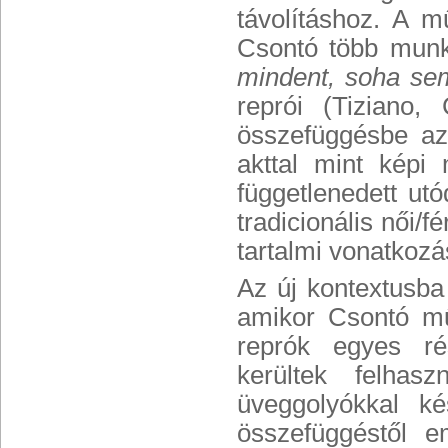
távolításhoz. A m
Csontó több munk
mindent, soha se
reprói (Tiziano, 
összefüggésbe az
akttal mint képi 
függetlenedett ut
tradicionális női/f
tartalmi vonatkozá
Az új kontextusba
amikor Csontó műv
reprók egyes rés
kerültek felha
üveggolyókkal ké
összefüggéstől e