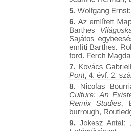
5.
Wolfgang Ernst
6.
Az említett Map
Barthes
Világos
Sajátos egybeesé
említi Barthes. R
ford. Ferch Magda
7.
Kovács Gabriell
Pont
, 4. évf. 2. s
8.
Nicolas Bourr
Culture: An Exist
Remix Studies
, 
burrough, Routled
9.
Jokesz Antal: „