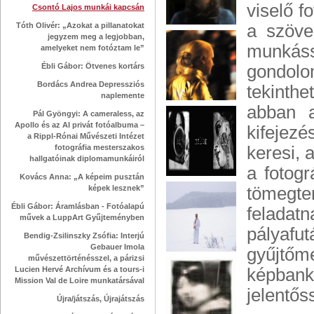
viselő f
Csontó Lajos munkái kapcsán
Tóth Olivér: „Azokat a pillanatokat
a szöve
jegyzem meg a legjobban,
munkás
amelyeket nem fotóztam le”
Ébli Gábor: Ötvenes kortárs
gondolo
Bordács Andrea Depressziós
tekinth
naplemente
abban a
Pál Gyöngyi: A cameraless, az
Apollo és az AI privát fotóalbuma –
kifejezé
a Rippl-Rónai Művészeti Intézet
fotográfia mesterszakos
keresi, 
hallgatóinak diplomamunkáiról
a fotogr
Kovács Anna: „A képeim pusztán
képek lesznek”
tömegte
Ébli Gábor: Áramlásban - Fotóalapú
feladat
művek a LuppArt Gyűjteményben
pályaf
Bendig-Zsilinszky Zsófia: Interjú
Gebauer Imola
gyűjtőm
művészettörténésszel, a párizsi
Lucien Hervé Archívum és a tours-i
képbank
Mission Val de Loire munkatársával
jelentős
Újra/játszás, Újrajátszás