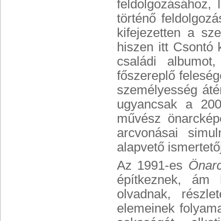
feldolgozásához,
történő feldolgozá
kifejezetten a sz
hiszen itt Csontó 
családi albumot
főszereplő feleség
személyesség áté
ugyancsak a 20
művész önarcképe
arcvonásai simu
alapvető ismertető
Az 1991-es
Önar
építkeznek, ám 
olvadnak, részl
elemeinek folyama