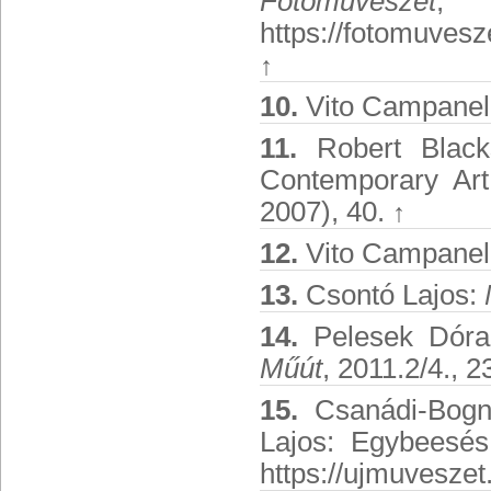
Fotóművészet
, 
https://fotomuves
↑
10.
Vito Campanell
11.
Robert Blacks
Contemporary Art
2007), 40.
↑
12.
Vito Campanell
13.
Csontó Lajos:
14.
Pelesek Dóra:
Műút
, 2011.2/4., 2
15.
Csanádi-Bogná
Lajos: Egybeesés
https://ujmuveszet