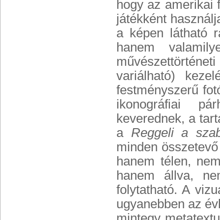
hogy az amerikai f
játékként használ
a képen látható r
hanem valamily
művészettörténet
variálható) keze
festményszerű fotó
ikonográfiai p
keverednek, a ta
a
Reggeli a sza
minden összetevő 
hanem télen, nem
hanem állva, ne
folytatható. A viz
ugyanebben az évb
mintegy metatext