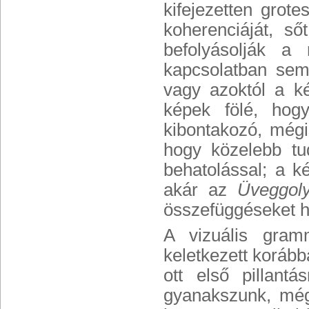
kifejezetten grot
koherenciáját, s
befolyásolják a
kapcsolatban sem 
vagy azoktól a ké
képek fölé, hogy
kibontakozó, mégis
hogy közelebb tu
behatolással; a 
akár az
Üveggol
összefüggéseket 
A vizuális gram
keletkezett koráb
ott első pillant
gyanakszunk, mégi