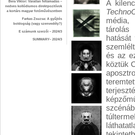
A kilen
Bera Viktor: Váratlan feltámadás –
nedves kollódiumos direktpozitívok
Techno
a kortárs magyar fotóművészetben
média, 
Farkas Zsuzsa: A gyűjtés
boldogság (vagy szenvedély?)
tárolás
E számunk szerzői – 2024/3
hatását 
SUMMARY– 2024/3
szemlélt
és az e
köztük C
aposztr
teremte
terjeszt
képzőmű
szcénáb
túlterm
láthatat
tekinte