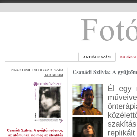
AKTUÁLIS SZÁM
KORÁBBI
Csanádi Szilvia: A gyűjtő
2024/3 LXVII. ÉVFOLYAM 3. SZÁM
TARTALOM
Él egy 
műveive
önterápi
közélet
szakítás
Csanádi Szilvia: A gyűjtőmedence,
replikál
az utómunka, no meg az identitás