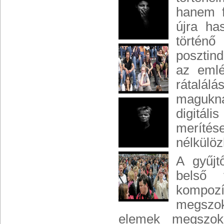
hanem f
újra ha
történő
posztind
az emlé
rátalálá
magukna
digitál
merítés
nélkülö
A gyűjt
belső 
kompozí
megszok
elemek megszokot