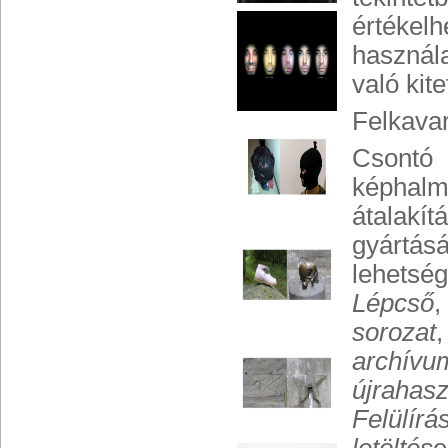
értékel
használa
való kit
Felkavar
Csontó 
képhalm
átalakít
gyártás
lehetsé
Lépcső
,
sorozat
archívu
újrahasz
Felülírá