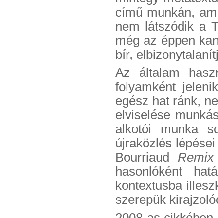
című munkán, ame
nem látszódik a 
még az éppen kano
bír, elbizonytalaní
Az általam haszn
folyamként jelen
egész hat ránk, n
elviselése munkás
alkotói munka so
újraközlés lépése
Bourriaud
Remix 
hasonlóként hat
kontextusba illes
szerepük kirajzoló
2008-as cikkében 