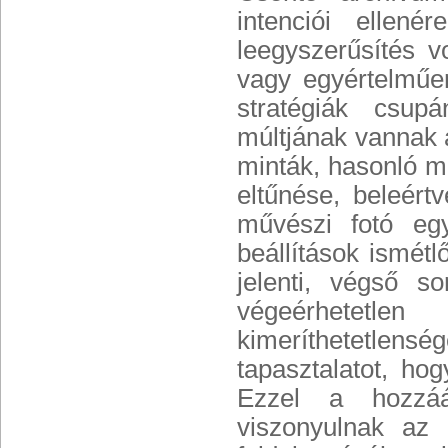
intenciói ellen
leegyszerűsítés vo
vagy egyértelműen
stratégiák csup
múltjának vannak 
minták, hasonló 
eltűnése, beleért
művészi fotó egy
beállítások ismétl
jelenti, végső s
végeérhetetl
kimeríthetetlenség
tapasztalatot, ho
Ezzel a hozzáá
viszonyulnak az 