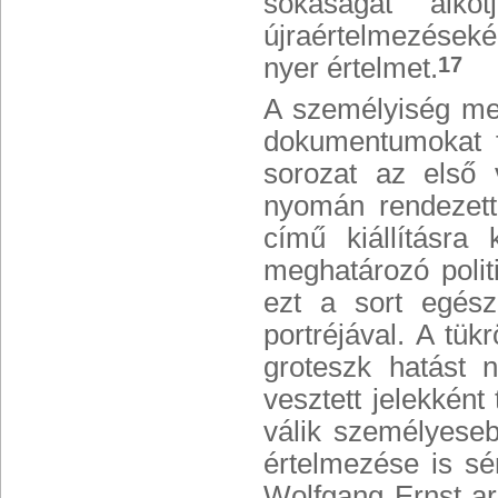
sokaságát alko
újraértelmezések
nyer értelmet.
17
A személyiség meg
dokumentumokat 
sorozat az első 
nyomán rendezet
című kiállításra 
meghatározó politi
ezt a sort egész
portréjával. A tük
groteszk hatást n
vesztett jelekkén
válik személyese
értelmezése is sér
Wolfgang Ernst arc