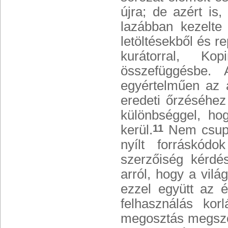
újra; de azért is
lazábban kezelte
letöltésekből és r
kurátorral, Ko
összefüggésbe.
egyértelműen az a
eredeti őrzéséhez
különbséggel, hog
kerül.
Nem csupá
11
nyílt forráskód
szerzőiség kérdé
arról, hogy a vil
ezzel együtt az 
felhasználás kor
megosztás megszok