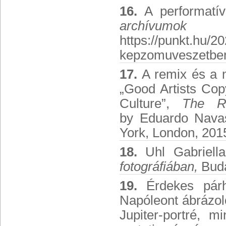
16.
A performatív
archívumo
https://punkt.hu/2
kepzomuveszetben
17.
A remix és a m
„Good Artists Cop
Culture”,
The R
by Eduardo Navas
York, London, 201
18.
Uhl Gabriella 
fotográfiában,
Buda
19.
Érdekes párhu
Napóleont ábrázoló
Jupiter-portré, m