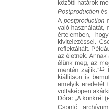
közötti határok m
Postproduction
és 
A
postproduction
m
való használatát,
értelemben, hog
kivitelezéssel. C
reflektáltált. Pél
az életnek. Annak 
élünk meg, az meg
mentén zajlik.”
Í
13
kiállítson is bemu
amelyik eredetét t
voltaképpen akárki
Dóra: „A konkrét (é
Csontó archívumo