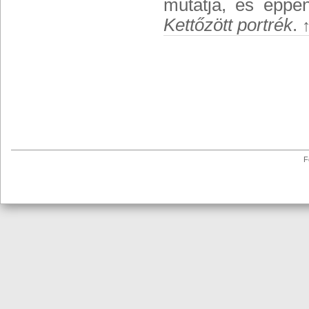
mutatja, és éppen
Kettőzött portrék
.
F