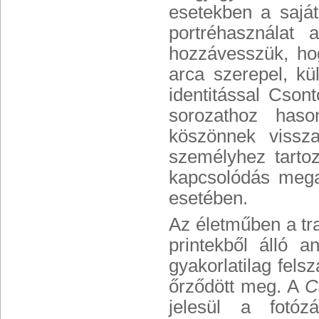
esetekben a saját
portréhasználat
hozzávesszük, h
arca szerepel, kü
identitással Cson
sorozathoz hason
köszönnek vissza
személyhez tartoz
kapcsolódás megak
esetében.
Az életműben a tr
printekből álló 
gyakorlatilag fels
őrződött meg. A
C
jelesül a fotóz