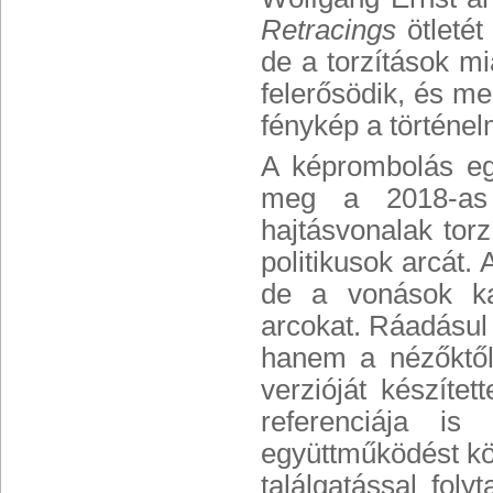
Retracings
ötletét
de a torzítások m
felerősödik, és me
fénykép a történe
A képrombolás egy
meg a 2018-
hajtásvonalak torz
politikusok arcát
de a vonások kar
arcokat. Ráadásul
hanem a nézőktől
verzióját készítet
referenciája i
együttműködést kö
találgatással foly