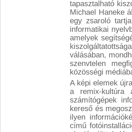
tapasztalható kisz
Michael Haneke ál
egy zsaroló tart
informatikai nyelv
amelyek segítségé
kiszolgáltatotts
válásában, mondhat
szenvtelen megf
közösségi médiába
A képi elemek újr
a remix-kultúra 
számítógépek info
kereső és megoszt
ilyen információ
című fotóinstallác