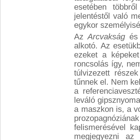
esetében többről
jelentéstől való 
egykor személyiség
Az
Arcvakság
és
alkotó. Az esetük
ezeket a képeket
roncsolás így, nem
túlvizezett része
tűnnek el. Nem ke
a referenciaveszt
leváló gipsznyoma
a maszkon is, a v
prozopagnóziána
felismerésével ka
megjegyezni az i