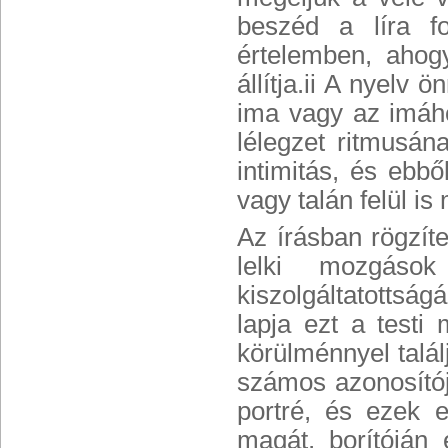
beszéd a líra f
értelemben, ahog
állítja.ii A nyelv 
ima vagy az imáho
lélegzet ritmusán
intimitás, és ebb
vagy talán felül i
Az írásban rögzít
lelki mozgáso
kiszolgáltatottsá
lapja ezt a testi
körülménnyel talá
számos azonosítójá
portré, és ezek e
magát, borítóján 