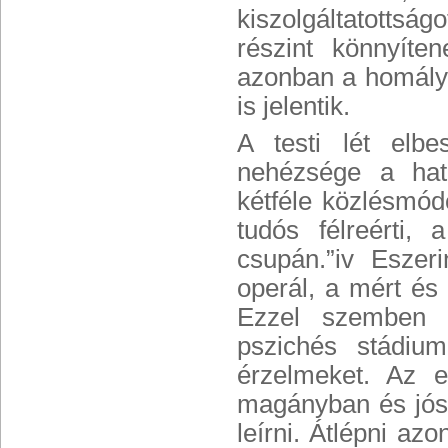
kiszolgáltatottság
részint könnyíten
azonban a homály,
is jelentik.
A testi lét elbe
nehézsége a hatá
kétféle közlésmódo
tudós félreérti,
csupán.”iv Eszer
operál, a mért és 
Ezzel szemben a
pszichés stádiumo
érzelmeket. Az e
magányban és jósz
leírni. Átlépni az