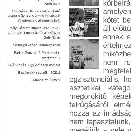
körbeír
Andrással
amelyen
Ébli Gábor: Karcos tükör - Fotó
alapú művek a K-ARTS Művészeti
kötet b
Alapítvány gyűjteményéből
áll előt
Mélyi József: Himmel und Hölle -
Gőbölyös Luca kiállítása a Fészek
ennek a
Galériában
értelme
Somogyi Zsófia: Mindeközben
miközbe
Farkas Zsuzsa: A Promenade-
gyűjtemény
nem re
Fejér Zoltán: Egy Art deco camera
megfelel
E számunk szerzői – 2022/2
egzisztenciális, 
SUMMARY– 2022/2
esztétikai kate
megörökítő képe
felrúgásáról elm
hozza az imádságg
nem tapasztalunk,
megéljük a vele v