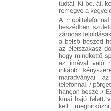
tudtál. Ki-be, át, 
remegve a kegyele
A mobiltelefonnal
beszédben szület
záródás feloldásak
a belső beszéd h
az életszakasz d
hogy mindkettő sp
az imával való r
inkább kényszere
maradványai, az
telefonnal, / pörg
hangon beszél./ Es
kínai hajó felett.
kell megbirkózn