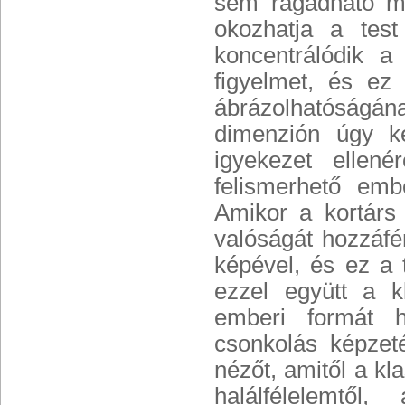
sem ragadható m
okozhatja a test
koncentrálódik a
figyelmet, és ez 
ábrázolhatóságán
dimenzión úgy k
igyekezet ellen
felismerhető emb
Amikor a kortárs 
valóságát hozzáfé
képével, és ez a 
ezzel együtt a k
emberi formát h
csonkolás képzet
nézőt, amitől a kl
halálfélelemtől