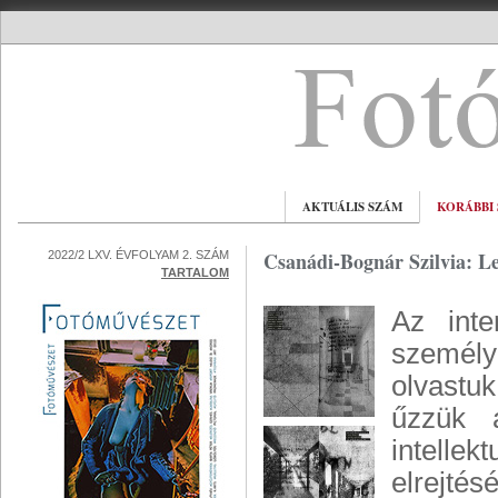
AKTUÁLIS SZÁM
KORÁBBI
Csanádi-Bognár Szilvia: Le
2022/2 LXV. ÉVFOLYAM 2. SZÁM
TARTALOM
Az inte
személye
olvastuk
űzzük a
intellek
elrejtés