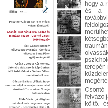
hogy a 
és a m
továbbv
Pfisztner Gábor: Van-e itt mégis
feldolg
valami látnivaló?
merülh
Csanádi-Bognár Szilvia: Leírás és
mintázat között - Csontó Lajos:
kétségb
2020 Kutyaév
traumán
Ébli Gábor: Intenzív
művészetfogyasztás - Újmédia
olvassá
művészet Barta Péter
gyűjteményéből
pszichol
Cséka György: Két komoly,
terepén 
öltönyös alak, szó és kép Gerhes
felől érdeklődnek - Gerhes Gábor
küzdele
munkáiról − II. rész
megértés
Gáspár Balázs: „Féltek, hogy
szétromboljuk a szovjet társadalmi
Csontó 
struktúrát” – az ukrán Vremja
fotókollektíva
felvázol
Tóth Olivér: „A világban
költő, 
mindenkinek megvan a maga
szerepe” - Beszélgetés Hajdú D.