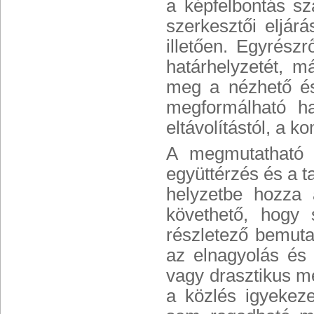
a képfelbontás s
szerkesztői eljár
illetően. Egyrész
határhelyzetét, m
meg a nézhető és 
megformálható h
eltávolítástól, a 
A megmutatható 
együttérzés és a t
helyzetbe hozza 
követhető, hogy
részletező bemuta
az elnagyolás és a
vagy drasztikus m
a közlés igyekez