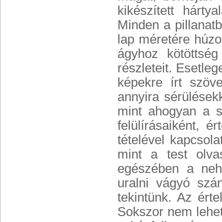
kikészített hárty
Minden a pillanatbó
lap méretére húzot
ágyhoz kötöttség
részleteit. Esetle
képekre írt szöv
annyira sérülésekk
mint ahogyan a s
felülírásaiként, 
tételével kapcsol
mint a test olva
egészében a nehé
uralni vágyó szá
tekintünk. Az ért
Sokszor nem lehet 