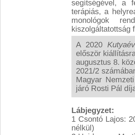
segítségével, a f
terápiás, a helyr
monológok rend
kiszolgáltatottság 
A 2020
Kutyaév
először kiállítás
augusztus 8. közöt
2021/2 számában 
Magyar Nemzeti 
járó Rosti Pál díja
Lábjegyzet:
1 Csontó Lajos: 2
nélkül)