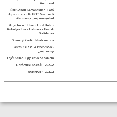
Andrással
Ébli Gábor: Karcos tükör - Fotó
alapú művek a K-ARTS Művészeti
Alapítvány gyűjteményéből
Mélyi József: Himmel und Hölle -
Gőbölyös Luca kiállítása a Fészek
Galériában
Somogyi Zsófia: Mindeközben
Farkas Zsuzsa: A Promenade-
gyűjtemény
Fejér Zoltán: Egy Art deco camera
E számunk szerzői – 2022/2
SUMMARY– 2022/2
F