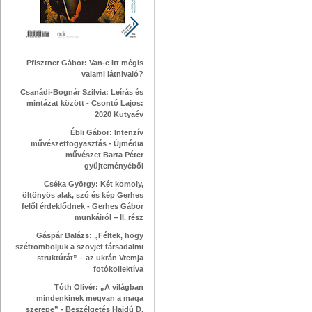
Pfisztner Gábor: Van-e itt mégis
valami látnivaló?
Csanádi-Bognár Szilvia: Leírás és
mintázat között - Csontó Lajos:
2020 Kutyaév
Ébli Gábor: Intenzív
művészetfogyasztás - Újmédia
művészet Barta Péter
gyűjteményéből
Cséka György: Két komoly,
öltönyös alak, szó és kép Gerhes
felől érdeklődnek - Gerhes Gábor
munkáiról − II. rész
Gáspár Balázs: „Féltek, hogy
szétromboljuk a szovjet társadalmi
struktúrát” – az ukrán Vremja
fotókollektíva
Tóth Olivér: „A világban
mindenkinek megvan a maga
szerepe” - Beszélgetés Hajdú D.