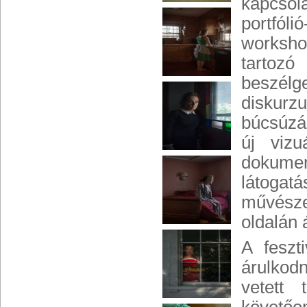
kapcsola
portfóli
worksh
tartozó
beszélg
diskur
búcsúzás
új vizu
dokume
látogat
művésze
oldalán 
A feszti
árulkod
vetett 