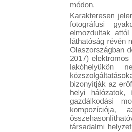
módon,
Karakteresen jel
fotográfusi gya
elmozdultak attól
láthatóság révén m
Olaszországban d
2017) elektromos 
lakóhelyükön 
közszolgáltatások
bizonyítják az er
helyi hálózatok,
gazdálkodási mo
kompozíciója, 
összehasonlíthat
társadalmi helyzet