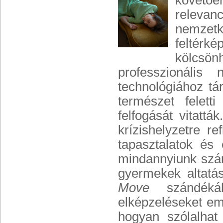
követőe
relevanc
nemzetk
feltér
kölcsö
professzionális
technológiához tár
természet felett
felfogását vitatt
krízishelyzetre r
tapasztalatok és
mindannyiunk szám
gyermekek altatá
Move
szándékáh
elképzeléseket eme
hogyan szólalhat