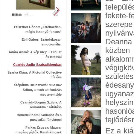
települé
fekete-
szerep
Pfisztner Gábor: „Értelmetlen,
nyilván
mégis iszonyú fontos”
Deanna 
Ébli Gábor: Szándékosan
emocionális.
közben 
Ádám Anikó: A kép ideje ‒ Proust
alkalo
és Brassaï
Csatlós Judit: Szabadidomítás
végigkö
Szarka Klára: A Pictorial Collective
születés
tíz éve
édesanya
Štěpánka Bieleszová: Miloslav
Stibor, a cseh aktfotózás
ugyana
megteremtője
helyszí
Csanádi-Bognár Szilvia: A
romantika csábítása
hasonló
Benedek Kata: Kollapsz és a
fejlődé
pusztulás fényképei
Farkas Zsuzsa: Magyar
Ez a kiá
magángyűjtők, Keret-kincsek