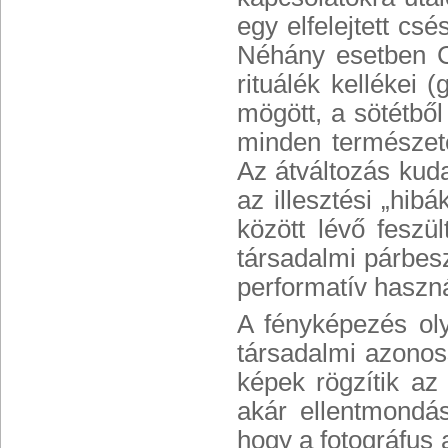
egy elfelejtett c
Néhány esetben Ch
rituálék kellékei
mögött, a sötétből
minden természete
Az átváltozás kud
az illesztési „hib
között lévő feszü
társadalmi párbes
performatív haszná
A fényképezés ol
társadalmi azono
képek rögzítik az 
akár ellentmondás
hogy a fotográfus 