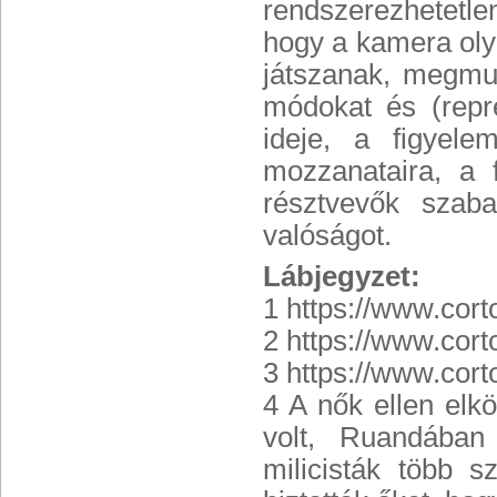
rendszerezhetetl
hogy a kamera oly
játszanak, megmu
módokat és (repre
ideje, a figyele
mozzanataira, a 
résztvevők szaba
valóságot.
Lábjegyzet:
1 https://www.cor
2 https://www.cor
3 https://www.cor
4 A nők ellen elk
volt, Ruandában
milicisták több s