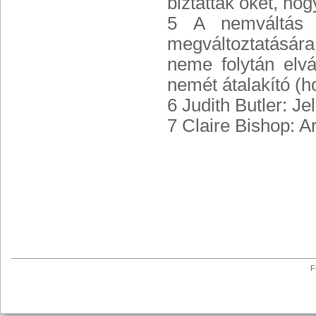
biztatták őket, ho
5 A nemváltás a
megváltoztatására
neme folytán elvá
nemét átalakító (h
6 Judith Butler: J
7 Claire Bishop: Ar
F