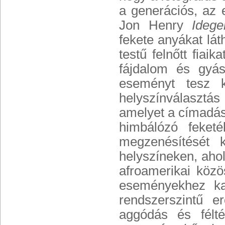
a generációs, az 
Jon Henry
Ideg
fekete anyákat lát
testű felnőtt fiai
fájdalom és gyás
eseményt tesz k
helyszínválasztás 
amelyet a címadás 
himbálózó feket
megzenésítését 
helyszíneken, ahol
afroamerikai közö
eseményekhez kap
rendszerszintű 
aggódás és féltés