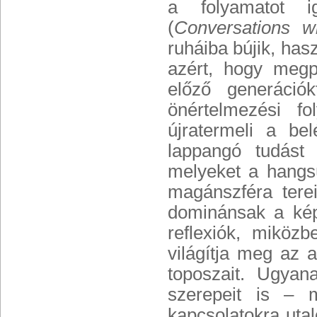
a folyamatot i
(
Conversations w
ruháiba bújik, has
azért, hogy megp
előző generáció
önértelmezési f
újratermeli a bel
lappangó tudást 
melyeket a hangs
magánszféra tere
dominánsak a kép 
reflexiók, miköz
világítja meg az 
toposzait. Ugyana
szerepeit is – 
kapcsolatokra utal