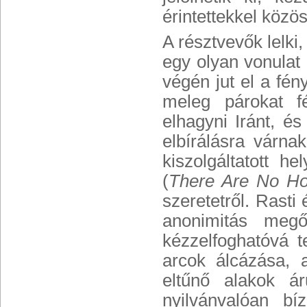
érintettekkel közös
A résztvevők lelki,
egy olyan vonulat 
végén jut el a fé
meleg párokat fé
elhagyni Iránt, é
elbírálásra várna
kiszolgáltatott h
(
There Are No Ho
szeretetről. Rast
anonimitás megő
kézzelfoghatóvá t
arcok álcázása, 
eltűnő alakok á
nyilvánvalóan bí