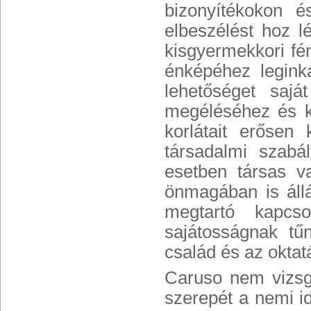
bizonyítékokon é
elbeszélést hoz lé
kisgyermekkori fé
énképéhez legink
lehetőséget saját
megéléséhez és k
korlátait erősen 
társadalmi szabá
esetben társas 
önmagában is állá
megtartó kapcso
sajátosságnak tű
család és az oktat
Caruso nem vizsgá
szerepét a nemi i