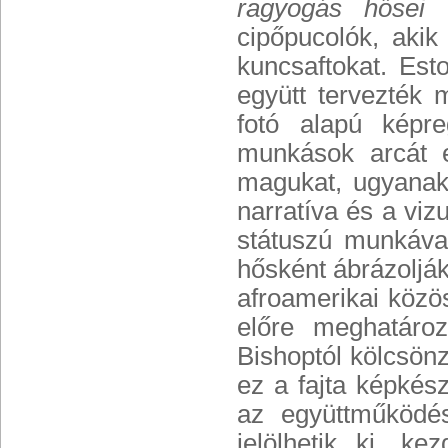
ragyogás hősei
cipőpucolók, akik
kuncsaftokat. Es
együtt tervezték 
fotó alapú képr
munkások arcát el
magukat, ugyanakk
narratíva és a viz
státuszú munkával
hősként ábrázoljá
afroamerikai közö
előre meghatároz
Bishoptól kölcsönz
ez a fajta képkész
az együttműködé
jelölhetik ki, k