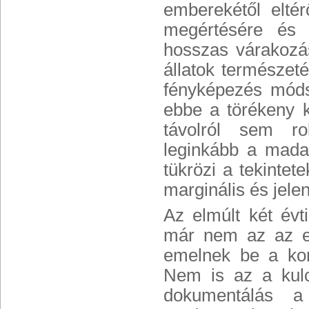
emberekétől elté
megértésére és e
hosszas várakozás
állatok természet
fényképezés módsz
ebbe a törékeny k
távolról sem ro
leginkább a mada
tükrözi a tekintet
marginális és jele
Az elmúlt két évt
már nem az az el
emelnek be a kort
Nem is az a kulc
dokumentálás a 