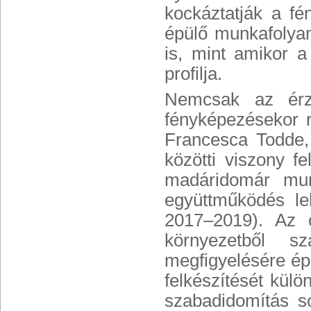
kockáztatják a fé
épülő munkafolyama
is, mint amikor a 
profilja.
Nemcsak az érzé
fényképezésekor r
Francesca Todde, 
közötti viszony f
madáridomár munk
együttműködés le
2017–2019). Az ök
környezetből s
megfigyelésére ép
felkészítését külö
szabadidomítás so