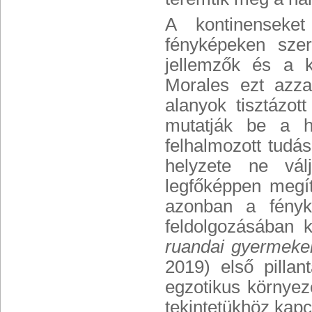
A kontinenseke
fényképeken sze
jellemzők és a k
Morales ezt azza
alanyok tisztázot
mutatják be a hé
felhalmozott tudá
helyzete ne vál
legfőképpen megít
azonban a fényk
feldolgozásában 
ruandai gyermeke
2019) első pilla
egzotikus környe
tekintetükhöz kapc