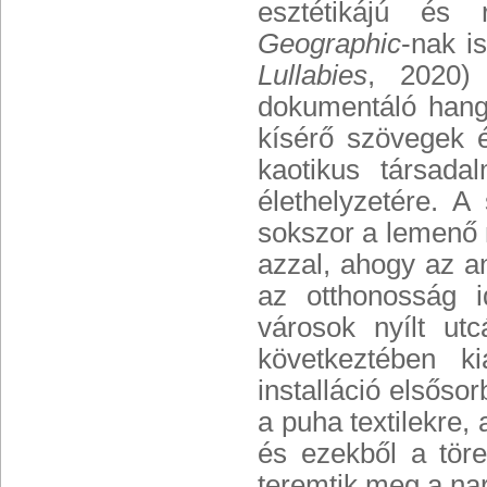
esztétikájú és
Geographic
-nak i
Lullabies
, 2020) 
dokumentáló hang-
kísérő szövegek és
kaotikus társada
élethelyzetére. A
sokszor a lemenő 
azzal, ahogy az a
az otthonosság i
városok nyílt ut
következtében ki
installáció elsősor
a puha textilekre,
és ezekből a tör
teremtik meg a nar