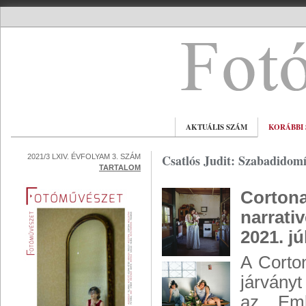
AKTUÁLIS SZÁM
KORÁBBI
Csatlós Judit: Szabadidomí
2021/3 LXIV. ÉVFOLYAM 3. SZÁM
TARTALOM
Cortona
narrativ
2021. jú
A Corton
járványt
az Emb