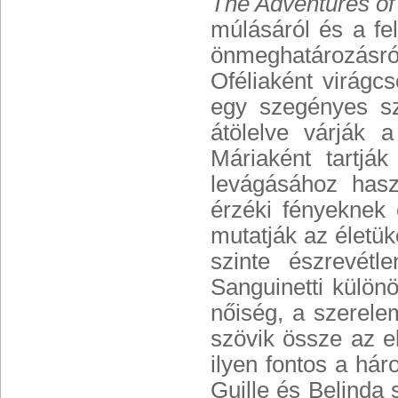
The Adventures of 
múlásáról és a fe
önmeghatározásról
Oféliaként virágc
egy szegényes sz
átölelve várják 
Máriaként tartjá
levágásához hasz
érzéki fényeknek
mutatják az életük
szinte észrevétl
Sanguinetti különö
nőiség, a szerele
szövik össze az e
ilyen fontos a há
Guille és Belinda