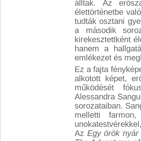
álltak. Az erős
élettörténetbe val
tudták osztani gye
a második soroz
kirekesztettként é
hanem a hallgatás
emlékezet és megb
Ez a fajta fénykép
alkotott képet, e
működését fóku
Alessandra Sangui
sorozataiban. San
melletti farmo
unokatestvérekkel, 
Az
Egy örök nyár 