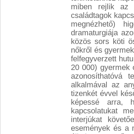
miben rejlik az
családtagok kapcso
megnézhető) hig
dramaturgiája az
közös sors köti ö
nőkről és gyermeke
felfegyverzett hut
20 000) gyermek o
azonosíthatóvá t
alkalmával az an
tizenkét évvel ké
képessé arra, 
kapcsolatukat me
interjúkat követ
események és a me