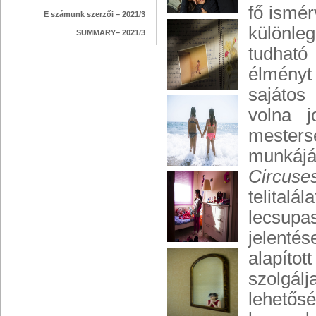
fő ismér
E számunk szerzői – 2021/3
különle
SUMMARY– 2021/3
tudható
élményt
sajátos
volna j
mesters
munkájá
Circuse
telital
lecsupas
jelentés
alapíto
szolgál
lehető