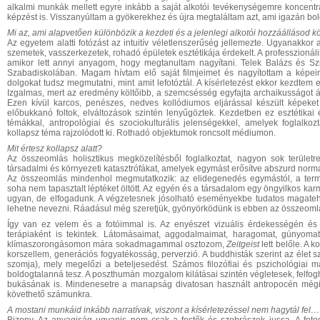
alkalmi munkák mellett egyre inkább a saját alkotói tevékenységemre koncentrá
képzést is. Visszanyúltam a gyökerekhez és újra megtaláltam azt, ami igazán bo
Mi az, ami alapvetően különbözik a kezdeti és a jelenlegi alkotói hozzáállásod 
Az egyetem alatti fotózást az intuitív véletlenszerűség jellemezte. Ugyanakkor 
szemetek, vasszerkezetek, rohadó épületek esztétikája érdekelt. A professzionáli
amikor lett annyi anyagom, hogy megtanultam nagyítani. Telek Balázs és Szi
Szabadiskolában. Magam hívtam elő saját filmjeimet és nagyítottam a képeim
dolgokat tudsz megmutatni, mint amit lefotóztál. A kísérletezést ekkor kezdtem 
Izgalmas, mert az eredmény költőibb, a szemcsésség egyfajta archaikusságot ár
Ezen kívül karcos, penészes, nedves kollódiumos eljárással készült képeket 
előbukkanó foltok, elváltozások szintén lenyűgöztek. Kezdetben ez esztétikai 
témákkal, antropológiai és szociokulturális jelenségekkel, amelyek foglalkozt
kollapsz téma rajzolódott ki. Rothadó objektumok roncsolt médiumon.
Mit értesz kollapsz alatt?
Az összeomlás holisztikus megközelítésből foglalkoztat, nagyon sok területre 
társadalmi és környezeti katasztrófákat, amelyek egymást erősítve abszurd norma
Az összeomlás mindenhol megmutatkozik: az elidegenedés egymástól, a termész
soha nem tapasztalt léptéket öltött. Az egyén és a társadalom egy öngyilkos karm
ugyan, de elfogadunk. A végzetesnek jósolható eseményekbe tudatos magatehe
lehetne nevezni. Ráadásul még szeretjük, gyönyörködünk is ebben az összeom
Így van ez velem és a fotóimmal is. Az enyészet vizuális érdekességén és a 
terápiaként is tekintek. Látomásaimat, aggodalmaimat, haragomat, gúnyoma
klímaszorongásomon mára sokadmagammal osztozom,
Zeitgeist
lett belőle. A k
korszellem, generációs fogyatékosság, perverzió. A buddhisták szerint az élet 
szomja), mely megelőzi a beteljesedést. Számos filozófiai és pszichológiai 
boldogtalanná tesz. A poszthumán mozgalom kilátásai szintén végletesek, felfo
bukásának is. Mindenesetre a manapság divatosan használt antropocén mégis
követhető számunkra.
A mostani munkáid inkább narratívak, viszont a kísérletezéssel nem hagytál fel…