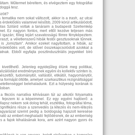
ltam. Műtermet béreltem, és elvégeztem egy fotográfiai
ldoggá tesz.
között?
a tematika nem sokat változott, akkor is a
trash
, az utcai
s érdeklődés valamivel később, 2009 körül artikulálódott,
las Szilárd voltak a tanáraim a budapesti Szellemkép
et. Ez nagyon fontos, mert ettől kezdve teljesen más
el igazán; főleg lejárt szavatosságú filmre fényképeztem.
aszt, a véletlenszerű hibák festői gesztusoknak tűnnek.
is „lomiztam”. Amikor ezeket nagyítottam, a hibák, az
érdeklődés volt, de idővel összekapcsolódott azokkal a
atnak. Ebből egyfajta posztindusztriális jegyekkel bíró
kivetíthető. Jelenleg egyidejűleg élünk meg politikai,
lizálódást eredményeznek egyéni és kollektív szinten is.
ettől, tudománytól, vallástól, etikától, hagyománytól,
a formáját öltötte, amelyet szarkasztikus rezignáltsággal
tetlenséggel belehaladunk. Ezt a hülyeség korának is
lásban.
fikciós narratíva kihívásain túl az alkotói folyamatra
t fejezem ki a képeimmel. Ez egy egyéni hajtóerő: a
ollapsz nekem sok dolog tehát, esztétika, fotográfiai téma,
szignifikáns része a szenvedés (a létezés és nem-létezés
magyarázat szerint pedig a boldogság hajszolt keresése
gható az embert meghaladó fejlődésnek, de az emberiség
 a fajok kihalásának kora, ami azért nagyon gyors és