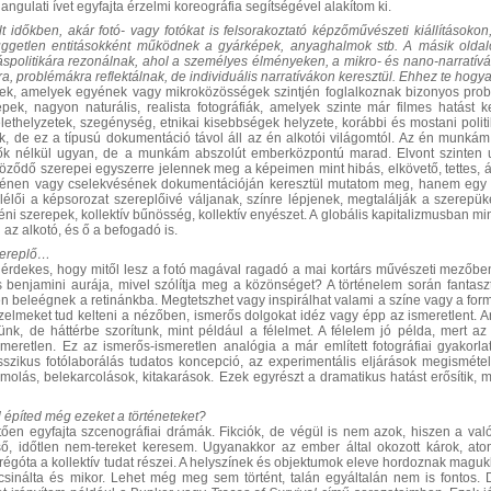
ngulati ívet egyfajta érzelmi koreográfia segítségével alakítom ki.
t időkben, akár fotó- vagy fotókat is felsorakoztató képzőművészeti kiállításokon,
független entitásokként működnek a gyárképek, anyaghalmok stb. A másik oldal
itáspolitikára rezonálnak, ahol a személyes élményeken, a mikro- és nano-narratí
, problémákra reflektálnak, de individuális narratívákon keresztül. Ehhez te hogy
ek, amelyek egyének vagy mikroközösségek szintjén foglalkoznak bizonyos problém
épek, nagyon naturális, realista fotográfiák, amelyek szinte már filmes hatást 
lethelyzetek, szegénység, etnikai kisebbségek helyzete, korábbi és mostani polit
, de ez a típusú dokumentáció távol áll az én alkotói világomtól. Az én munká
lők nélkül ugyan, de a munkám abszolút emberközpontú marad. Elvont szinte
öződő szerepei egyszerre jelennek meg a képeimen mint hibás, elkövető, tettes, á
énen vagy cselekvésének dokumentációján keresztül mutatom meg, hanem egy po
lői a képsorozat szereplőivé váljanak, színre lépjenek, megtalálják a szerepü
éni szerepek, kollektív bűnösség, kollektív enyészet. A globális kapitalizmusban 
 az alkotó, és ő a befogadó is.
zereplő…
s érdekes, hogy mitől lesz a fotó magával ragadó a mai kortárs művészeti mezőben
benjamini aurája, mivel szólítja meg a közönséget? A történelem során fantaszt
 beleégnek a retinánkba. Megtetszhet vagy inspirálhat valami a színe vagy a for
zelmeket tud kelteni a nézőben, ismerős dolgokat idéz vagy épp az ismeretlent.
ünk, de háttérbe szorítunk, mint például a félelmet. A félelem jó példa, mert 
ismeretlen. Ez az ismerős-ismeretlen analógia a már említett fotográfiai gyakorl
szikus fotólaborálás tudatos koncepció, az experimentális eljárások megismétel
ammolás, belekarcolások, kitakarások. Ezek egyrészt a dramatikus hatást erősítik,
 építed még ezeket a történeteket?
ően egyfajta szcenográfiai drámák. Fikciók, de végül is nem azok, hiszen a v
ő, időtlen nem-tereket keresem. Ugyanakkor az ember által okozott károk, atom
 régóta a kollektív tudat részei. A helyszínek és objektumok eleve hordoznak mag
csinálta és mikor. Lehet még meg sem történt, talán egyáltalán nem is fontos. D