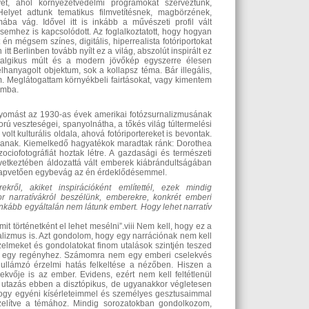
t, ahol környezetvédelmi programokat szerveztünk,
 Helyet adtunk tematikus filmvetítésnek, magbörzének,
ába vág. Idővel itt is inkább a művészeti profil vált
ésemhez is kapcsolódott. Az foglalkoztatott, hogy hogyan
t én mégsem színes, digitális, hiperrealista fotóriportokat
tt Berlinben tovább nyílt ez a világ, abszolút inspirált ez
sztalgikus múlt és a modern jövőkép egyszerre élesen
anyagolt objektum, sok a kollapsz téma. Bár illegális,
m. Meglátogattam környékbeli fairtásokat, vagy kimentem
omba.
nyomást az 1930-as évek amerikai fotózsurnalizmusának
orú veszteségei, spanyolnátha, a tőkés világ túltermelési
lt kulturális oldala, ahová fotóriportereket is bevontak.
oljanak. Kiemelkedő hagyatékok maradtak ránk: Dorothea
ciofotográfiát hoztak létre. A gazdasági és természeti
vetkeztében áldozattá vált emberek kiábrándultságában
alapvetően egybevág az én érdeklődésemmel.
ekről, akiket inspirációként említettél, ezek mindig
r narratívákról beszélünk, emberekre, konkrét emberi
nkább egyáltalán nem látunk embert. Hogy lehet narratív
történetként el lehet mesélni”.viii Nem kell, hogy ez a
realizmus is. Azt gondolom, hogy egy narrációnak nem kell
rzelmeket és gondolatokat finom utalások szintjén teszed
ers egy regényhez. Számomra nem egy emberi cselekvés
llámzó érzelmi hatás felkeltése a nézőben. Hiszen a
kvője is az ember. Evidens, ezért nem kell feltétlenül
i utazás ebben a disztópikus, de ugyanakkor végletesen
 hogy egyéni kísérleteimmel és személyes gesztusaimmal
özelítve a témához. Mindig sorozatokban gondolkozom,