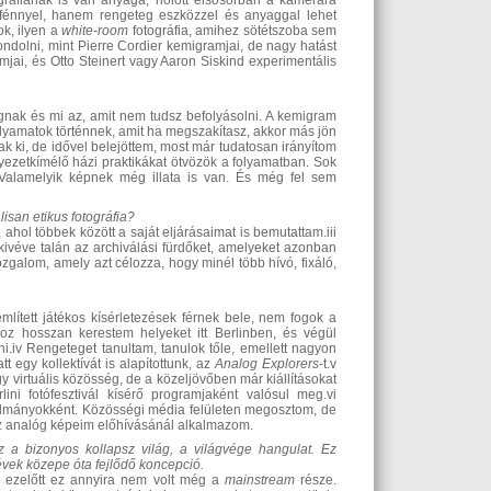
gráfiának is van anyaga, holott elsősorban a kamerára
a fénnyel, hanem rengeteg eszközzel és anyaggal lehet
ok, ilyen a
white-room
fotográfia, amihez sötétszoba sem
gondolni, mint Pierre Cordier kemigramjai, de nagy hatást
mjai, és Otto Steinert vagy Aaron Siskind experimentális
gnak és mi az, amit nem tudsz befolyásolni. A kemigram
folyamatok történnek, amit ha megszakítasz, akkor más jön
tak ki, de idővel belejöttem, most már tudatosan irányítom
nyezetkímélő házi praktikákat ötvözök a folyamatban. Sok
 Valamelyik képnek még illata is van. És még fel sem
isan etikus fotográfia?
hol többek között a saját eljárásaimat is bemutattam.iii
kivéve talán az archiválási fürdőket, amelyeket azonban
zgalom, amely azt célozza, hogy minél több hívó, fixáló,
lített játékos kísérletezések férnek bele, nem fogok a
hoz hosszan kerestem helyeket itt Berlinben, és végül
i.iv Rengeteget tanultam, tanulok tőle, emellett nagyon
 egy kollektívát is alapítottunk, az
Analog Explorers
-t.v
y virtuális közösség, de a közeljövőben már kiállításokat
lini fotófesztivál kísérő programjaként valósul meg.vi
nulmányokként. Közösségi média felületen megosztom, de
 az analóg képeim előhívásánál alkalmazom.
az a bizonyos kollapsz világ, a világvége hangulat. Ez
évek közepe óta fejlődő koncepció.
l ezelőtt ez annyira nem volt még a
mainstream
része.