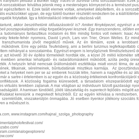
et irányítom például a Bunker vagy
Traces of Survival
című sorozataimban. Ezek játék
. A sorozatokban felváltva jelenik meg a mesterséges környezet és a természet pus
al egészítettem ki. Ezek talált elemek voltak, amelyeket átépítettem, és a soroz
is eszközökkel ugyan, de egy túlélő-bunker részletét rendeztem be a kiállítótérben
togatók folytattak. Így a fotóinstalláció interaktív utazássá vált.
artunk, akkor beszélhetünk időutazásokról is? Amiket fényképezel, egyrészt a 
beli posztapokaliptikus világ forgatókönyvei lesznek. Egy transzcendens, időtlen e
a tudományos fantasztikus irodalom és film mindig fontos volt nekem: Isaac As
sky fekete-fehér nyomora, David Lynch, Lars von Trier, Orson Welles. Ez mind 
us, transzhumanista jövőt megidéző művek. Az én témáim, ezek a lerobbant
működnek. Erre egy példa Teufelsberg, ami a berlini turizmus legfelkapottabb célp
ttem néhányat a sorozataimba. Egyrészt engem is lenyűgöznek filmdíszletszerű 
 az azt követő 30 év építési törmelékét hordták ide, a közel 26 millió köbméter s
 években amerikai lehallgató- és radarállomásként működött, azóta pedig üre
ték. A helyszín tehát nemcsak űrállomásbéli esztétikája miatt vonzó téma, de 
tének, titkainak, sérelmeinek, bűntudatának misztikus karmája. Az (poszt)indusz
ezeket a helyeket nem per se az emberek hozzák létre, hanem a nagytőke és az álla
 már a sartre-i értelemben is az egyén és a közösség értékeinek konfrontációjáró
onfliktusok. A közösség fogalma kiüresedett, a társadalom elszeparálódott e
es virtuális terekben zajlanak. A mai világban az individuum túlzott gazdasági nyom
adságától. A hamisan tündöklő, jóléti látszatvilág és
supertech
fejlődés mögött az
Kiutakat keresünk a megrekedt felszínből. Ez az egyén kihívása a rendszerben,
en szemlélődik, visszakerüljön önmagába. Jó esetben ilyenkor jótékony szociális f
yen a művészet is.
a.com, www.instagram.com/hajnal_szolga_photography
imentalphotofestival.com/
aszabo.com/
agram.com/analogexplorers/
now.com/