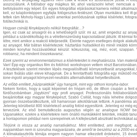
Bizony. Az anyagiság ugyanis nem csak a festők és szobrászok jussa. A foto
asszociálunk. A fotólabor egy mágikus tér, ahol varázsolni lehet: nemcsak 
befolyásolni egy képet. Én egyes fotográfiai eljárásokat kamera nélkül alkalmaz
kell, ez tulajdonképpen egyfajta fotógesztus-festészet. Olyan munkákra kell itt 
tettek rám Moholy-Nagy László amerikai periódusának optikai kísérletei, fotogra
fotótechnikái is.
Hogyan csinálj fényképezés nélkül fotográfiát…?
Igen, ez csak az anyagról és a lehetőségről szól: mi az, amit engedsz az anya
például a szándékoltság és a véletlenszerűség kapcsolatával játszik: itt kémiai 
létre, mint amikor a reakció kiteljesedik. Eleinte nagyon esetleges dolgok alakul
az anyagot. Már bátran kísérletezek: háztartási hulladékot és minél inkább kör
minden konyhai hozzávalókkal készül: kókuszolaj, vaj, méz, ecet, szappan.
robbansz, ha mindent összekavarsz.
Ezek szerint az environmentalizmus a kísérleteidet is meghatározza. Van materiál
Van! Épp egy organikus film és fotóhívó workshopon vettem részt Barcelonában, a
A tesztelések szerint minden lépés megvalósítható környezetbarát anyagokkal, 
sokan fixálás után eleve kihagynak. De a fenntartható fotográfia egy működő mo
tone-ingoló
anyagot környezet-neutrális alternatívákkal helyettesítsünk.
Az előbb említett „házipraktikák” úgy hangzik, mint egy otthoni konyha-labor.
Nekem fontos, hogy a saját képeimet én hívjam elő, de itthon csupán a fent em
fürdőszobámban „lögybizni” egy profi anyagot. Professzionális fotólaborálás
beajánlottak egy magyar fényképészt, Szabó Csillát, hogy nála lehetne dolgozn
gyorsan összebarátkoztunk, sőt hamarosan alkotótársak lettünk. A pandémia alatt
Jelenleg körülbelül 800 kísérletező analóg fotóst egyesítünk. Jelenleg ez még eg
tervezünk. Az első bemutatkozás augusztus végén az
analogue NOW!
ber
Ugyanakkor, ezekre a kísérletekre nem önálló munkákként tekintek, inkább ta
a honlapomon például nem szerepelnek.vii A kifejlesztett absztrakt technikákat
Térjünk is vissza az analóg narratívákhoz. Mint említetted, ami megfogott, 
napjainkban nem is szorulna magyarázatra, de amiről te beszélsz az a 2000-es 
A klímakatasztrófa témája engem nagyon hamar elkezdett érdekelni, 15 évve