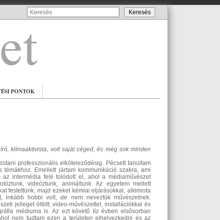
TÉSI PONTOK
író, klímaaktivista, volt saját céged, és még sok minden
stani professzionális elköteleződésig. Pécsett tanultam
lis témákhoz. Emellett jártam kommunikáció szakra, ami
m az intermédia felé tolódott el, ahol a médiaművészet
fotóztunk, videóztunk, animáltunk. Az egyetem mellett
at festettünk, majd ezeket kémiai eljárásokkal, alkimista
at, inkább hobbi volt, de nem neveztük művészetnek.
ti jelleget öltött; video-művészettel, installációkkal és
ográfia médiuma is. Az ezt követő tíz évben elsősorban
ahol nem tudtam ezen a területen elhelyezkedni és az