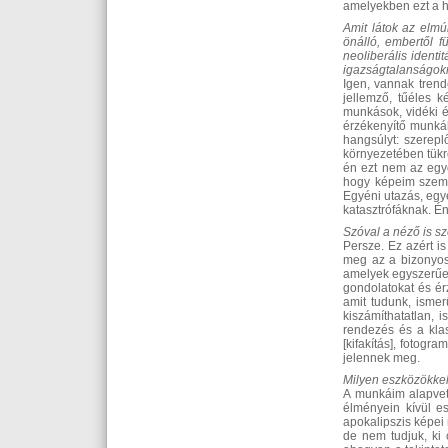
amelyekben ezt a ha
Amit látok az elmúl
önálló, embertől 
neoliberális ident
igazságtalanságokra
Igen, vannak trend
jellemző, tűéles k
munkások, vidéki é
érzékenyítő munkák
hangsúlyt: szerep
környezetében tükr
én ezt nem az egy
hogy képeim szemlé
Egyéni utazás, egy
katasztrófáknak. Én
Szóval a néző is s
Persze. Ez azért i
meg az a bizonyos 
amelyek egyszerűen
gondolatokat és ér
amit tudunk, ismer
kiszámíthatatlan, 
rendezés és a klas
[kifakítás], fotogr
jelennek meg.
Milyen eszközökkel
A munkáim alapvet
élményein kívül es
apokalipszis képei
de nem tudjuk, ki 