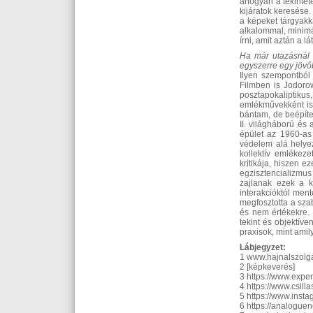
ahogyan a tekintet
kijáratok keresése
a képeket tárgyakk
alkalommal, minimál
írni, amit aztán a lá
Ha már utazásnál t
egyszerre egy jövő
Ilyen szempontból 
Filmben is Jodorow
posztapokaliptik
emlékművekként is 
bántam, de beépíte
II. világháború és
épület az 1960-as
védelem alá helyez
kollektív emlékeze
kritikája, hiszen 
egzisztencializmus
zajlanak ezek a k
interakcióktól ment
megfosztotta a szab
és nem értékekre. 
tekint és objektív
praxisok, mint amil
Lábjegyzet:
1 www.hajnalszolg
2 [képkeverés]
3 https://www.exper
4 https://www.csill
5 https://www.inst
6 https://analogue