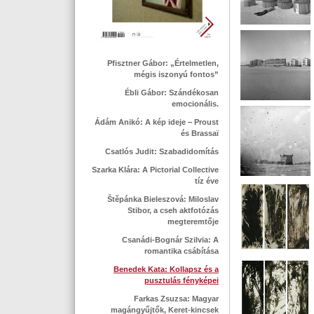
Pfisztner Gábor: „Értelmetlen,
mégis iszonyú fontos”
Ébli Gábor: Szándékosan
emocionális.
Ádám Anikó: A kép ideje ‒ Proust
és Brassaï
Csatlós Judit: Szabadidomítás
Szarka Klára: A Pictorial Collective
tíz éve
Štěpánka Bieleszová: Miloslav
Stibor, a cseh aktfotózás
megteremtője
Csanádi-Bognár Szilvia: A
romantika csábítása
Benedek Kata: Kollapsz és a
pusztulás fényképei
Farkas Zsuzsa: Magyar
magángyűjtők, Keret-kincsek