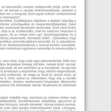
 az indusztriális vonalon elidegenítés folyik, szinte már
on ott vannak a narratív történetmesélések, amelyek a
vákon van a hangsúly. Ezek ugyan sokszor rendszerszintű
an viszonyulsz?
ákkal. Esztétikájukra általában a digitális képvilág a
keltenek színvilágukkal és megrendezettségükkel. Gyári
ikai rendszerek társadalmi lenyomatai. Ezek mind fontos
m célja is az érzékenyítés, csak én máshova helyezem a
n ugyan, de az ember jelen van. Nyomhagyásában és a
ldozat, elszenvedő, menekülő, túlélő... Szándékos, hogy
étikus elvonatkoztatáson keresztül. Az is szándékom,
ket és belehelyezkedjenek a sorozat érzelmi üzenetébe.
minden individuum egyszerre cselekvője és elszenvedője a
, azon kívül, hogy szép vagy dokumentarista. Mitől lesz
ikus fényképek tömege jött létre, melyek közül vannak,
mája miatt, de ami szerintem az a maradandó, ha egy kép
 Arra törekszem a képeimmel, hogy valamit megmutassak,
az okai evidensek, de maga az érzet és ahová vezet, az
atra is rímel, abban az értelemben, hogy míg a narratív
hetetlen, részben véletlenszerű folyamatok.
Bleachelés
 másrészt élő felületekké válnak: fénylények és szellemek
alóságot mutatják meg, maximum az urbánus ember napi
katasztrófa, kizsákmányolás, kiégettség, egyszóval az
ukban bizonyos narratív elemeket. Vannak emberi nyomok,
e ezen felül tudatos történetmesélés folyik. Lényeges,