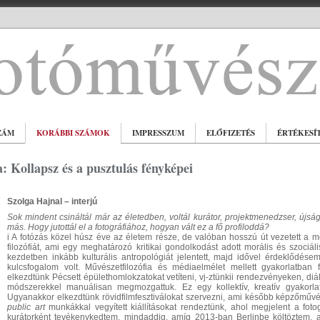
ZÁM
KORÁBBI SZÁMOK
IMPRESSZUM
ELŐFIZETÉS
ÉRTÉKESÍ
 Kollapsz és a pusztulás fényképei
Szolga Hajnal – interjú
Sok mindent csináltál már az életedben, voltál kurátor, projektmenedzser, újság
más. Hogy jutottál el a fotográfiához, hogyan vált ez a fő profiloddá?
i A fotózás közel húsz éve az életem része, de valóban hosszú út vezetett a mo
filozófiát, ami egy meghatározó kritikai gondolkodást adott morális és szociá
kezdetben inkább kulturális antropológiát jelentett, majd idővel érdeklődése
kulcsfogalom volt. Művészetfilozófia és médiaelmélet mellett gyakorlatban 
elkezdtünk Pécsett épülethomlokzatokat vetíteni, vj-ztünkii rendezvényeken, diák
módszerekkel manuálisan megmozgattuk. Ez egy kollektív, kreatív gyakorl
Ugyanakkor elkezdtünk rövidfilmfesztiválokat szervezni, ami később képzőművésze
public art
munkákkal vegyített kiállításokat rendeztünk, ahol megjelent a fot
kurátorként tevékenykedtem, mindaddig, amíg 2013-ban Berlinbe költöztem, 