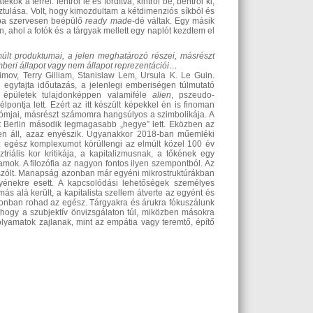
ok a térrel: fentről le és fordítva, kintről be, bentről ki,
ztulása. Volt, hogy kimozdultam a kétdimenziós síkból és
atba szervesen beépülő
ready made
-dé váltak. Egy másik
, ahol a fotók és a tárgyak mellett egy naplót kezdtem el
múlt produktumai, a jelen meghatározó részei, másrészt
mberi állapot vagy nem állapot reprezentációi…
imov, Terry Gilliam, Stanislaw Lem, Ursula K. Le Guin.
egyfajta időutazás, a jelenlegi emberiségen túlmutató
 épületek tulajdonképpen valamiféle
alien
, pszeudo-
ontja lett. Ezért az itt készült képekkel én is finoman
dómjai, másrészt számomra hangsúlyos a szimbolikája. A
itt Berlin második legmagasabb „hegye” lett. Eközben az
sen áll, azaz enyészik. Ugyanakkor 2018-ban műemléki
az egész komplexumot körüllengi az elmúlt közel 100 év
triális kor kritikája, a kapitalizmusnak, a tőkének egy
mok. A filozófia az nagyon fontos ilyen szempontból. Az
l szólt. Manapság azonban már egyéni mikrostruktúrákban
gyénekre esett. A kapcsolódási lehetőségek személyes
ás alá került, a kapitalista szellem átverte az egyént és
onban rohad az egész. Tárgyakra és árukra fókuszálunk
 hogy a szubjektív önvizsgálaton túl, miközben másokra
olyamatok zajlanak, mint az empátia vagy teremtő, építő