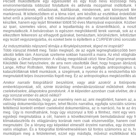
Pécsett működtettünk egy egyesületet és egy Klub nevű közösségi helye
environmentalista lobbizást folytattunk és aktivista mozgalmat indítottunk.
növénycserélésnek, előadásnak, kiállításnak, mindennek, ami környezeti tém
markánssá. Itt köteleződtem el a téma iránt, ami később az esztétikai érdeklőd
lehet erről a jelenségről a fotó médiumával alternatív narratívát kialakítani. Mer
készítek, hanem egy lejárt filmekkel töltött 50 éves Mamiyával exponálok. Közben i
az ipari, szemetes város, ahol a lepattantság és a dzsentrifikáció, a no
megmutatkozik. A belvárosban is egészen meghökkentő terek vannak, sok az elh
elkezdtem felkeresni az elhagyott gyárakat, bemásztam, körülnéztem, lefotózta
egy lezárt vegyszergyárba, és ezeket bele is építettem a
CURFEW
című sorozat
Az indusztrialitás népszerű témája a fényképészetnek, téged mi inspirált?
Több irányzat ihletett meg. Talán meglepő, de az egyik legmeghatározóbb be
alkotói tették rám. A korszak szelleme sokban hasonlít a maira. Az első világháb
válsága: a
Great Depression
. A válság megoldását célzó
New Deal
programnak vo
Kiküldték őket helyszínekre, de arra nem utasították őket, hogy hogyan ábráz
Lange, Arthur Rothstein, Walker Evans, Russel Lee egyfajta antropologikus szo
katasztrófáknak kitett munkások, a szegények, a nyomor és a rendszerhiba kö
megmutatott teljes összeomlás fogott meg. Ez az antropologikus megközelítés 
Amikor narratív fotográfiáról beszélünk, vagy akár azokról a fotóriporter
emberközpontúak, sőt, szinte kizárólag emberábrázolással működnek. Amiko
cselekvésekre, állapotokra gondolunk. A te képeiden azonban csak elvétve, de i
egy sorozat ember és akció nélkül?
Allen Feldman mondja, hogy „az esemény nem az, ami megtörtént, hanem az, amit 
valóság dokumentációja legyen, lehet fikciós narratíva, egyfajta szociális szür
feltétlenül konkrét emberi cselekvést dokumentálnia, az is narráció, ha te az é
meg. Úgy is mondhatnánk, hogy úgy viszonyul a fotó a filmhez, mint egy v
egyidejű megmutatása a cél, hanem a következmények bemutatásával egy hu
klímakatasztrófa és világjárvány korának nem csak elszenvedője, hanem csele
megmutatni. De a lényeg egy képekkel elmesélt érzelmi narratíva, egy érzelm
valós világban. És a fotográfiai történetmesélésen túl fontos számomra az is,
munkáljam meg a felületeimet, ezzel egy másfajta, művészi esztétikával k