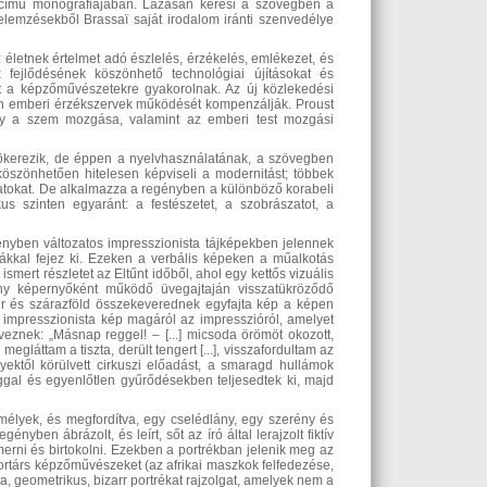
i című monográfiájában. Lázasan keresi a szövegben a
elemzésekből Brassaï saját irodalom iránti szenvedélye
letnek értelmet adó észlelés, érzékelés, emlékezet, és
k fejlődésének köszönhető technológiai újításokat és
et a képzőművészetekre gyakorolnak. Az új közlekedési
tlen emberi érzékszervek működését kompenzálják. Proust
ogy a szem mozgása, valamint az emberi test mozgási
yökerezik, de éppen a nyelvhasználatának, a szövegben
köszönhetően hitelesen képviseli a modernitást; többek
yzatokat. De alkalmazza a regényben a különböző korabeli
us szinten egyaránt: a festészetet, a szobrászatot, a
gényben változatos impresszionista tájképekben jelennek
ákkal fejez ki. Ezeken a verbális képeken a műalkotás
mert részletet az Eltűnt időből, ahol egy kettős vizuális
ény képernyőként működő üvegajtaján visszatükröződő
ger és szárazföld összekeverednek egyfajta kép a képen
 impresszionista kép magáról az impresszióról, amelyet
veznek: „Másnap reggel! – [...] micsoda örömöt okozott,
áttam a tiszta, derült tengert [...], visszafordultam az
ktől körülvett cirkuszi előadást, a smaragd hullámok
ggal és egyenlőtlen gyűrődésekben teljesedtek ki, majd
mélyek, és megfordítva, egy cselédlány, egy szerény és
yben ábrázolt, és leírt, sőt az író által lerajzolt fiktív
smerni és birtokolni. Ezekben a portrékban jelenik meg az
 kortárs képzőművészeket (az afrikai maszkok felfedezése,
ta, geometrikus, bizarr portrékat rajzolgat, amelyek nem a