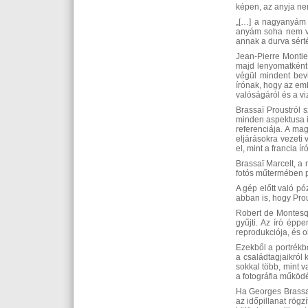
képen, az anyja nem
„[…] a nagyanyám ú
anyám soha nem vol
annak a durva sért
Jean-Pierre Montie
majd lenyomatként 
végül mindent bev
írónak, hogy az emb
valóságáról és a vi
Brassaï Proustról 
minden aspektusa i
referenciája. A mag
eljárásokra vezeti 
el, mint a francia író
Brassaï Marcelt, a 
fotós műtermében p
A gép előtt való p
abban is, hogy Prou
Robert de Montesqui
gyűjti. Az író ép
reprodukciója, és 
Ezekből a portrékbó
a családtagjaikról
sokkal több, mint 
a fotográfia működé
Ha Georges Brassaï
az időpillanat rög