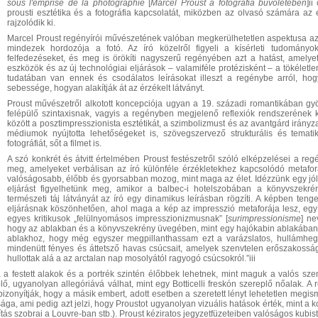
sous l'emprise de la photographie
[
Marcel Proust a fotográfia bűvöletében
]i
prousti esztétika és a fotográfia kapcsolatát, miközben az olvasó számára az 
rajzolódik ki.
Marcel Proust regényírói művészetének valóban megkerülhetetlen aspektusa az é
mindezek hordozója a fotó. Az író közelről figyeli a kísérleti tudományo
felfedezéseket, és meg is örökíti nagyszerű regényében azt a hatást, amely
eszközök és az új technológiai eljárások ‒ valamiféle protézisként ‒ a tökéle
tudatában van ennek és csodálatos leírásokat illeszt a regénybe arról, h
sebessége, hogyan alakítják át az érzékelt látványt.
Proust művészetről alkotott koncepciója ugyan a 19. századi romantikában g
felépülő szintaxisnak, vagyis a regényben megjelenő reflexiók rendszerének 
között a posztimpresszionista esztétikát, a szimbolizmust és az avantgárd irán
médiumok nyújtotta lehetőségeket is, szövegszervező strukturális és tematik
fotográfiát, sőt a filmet is.
A szó konkrét és átvitt értelmében Proust festészetről szóló elképzelései a re
meg, amelyeket verbálisan az író különféle érzékletekhez kapcsolódó metafor
valóságosabb, élőbb és gyorsabban mozog, mint maga az élet. Idézzünk egy jól is
eljárást figyelhetünk meg, amikor a balbec-i hotelszobában a könyvszekr
természeti táj látványát az író egy dinamikus leírásban rögzíti. A képben ten
eljárásnak köszönhetően, ahol maga a kép az impresszió metaforája lesz, egy
egyes kritikusok „felülnyomásos impresszionizmusnak” [
surimpressionisme
] ne
hogy az ablakban és a könyvszekrény üvegében, mint egy hajókabin ablakában megl
ablakhoz, hogy még egyszer megpillanthassam ezt a varázslatos, hullámhegye
mindenütt fényes és áttetsző havas csúcsait, amelyek szenvtelen erőszakossá
hullottak alá a az arctalan nap mosolyától ragyogó csúcsokról.”iii
 a festett alakok és a portrék szintén élőbbek lehetnek, mint maguk a valós sze
, ugyanolyan allegóriává válhat, mint egy Botticelli freskón szereplő nőalak. A regén
t bizonyítják, hogy a másik embert, adott esetben a szeretett lényt lehetetlen megi
tsága, ami pedig azt jelzi, hogy Proustot ugyanolyan vizuális hatások érték, mint a
ítás szobrai a Louvre-ban stb.). Proust kéziratos jegyzetfüzeteiben valóságos kubis