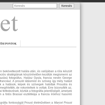
TÉSI PONTOK
bekövetkezett halála után, és valójában a róla készült
pciós stratégiának köszönhetően kezdtük megismerni az
azású fotográfus, Halász Gyula, francia nevén George
ranciául. A prousti látásmód és szöveg így mély hatást
ok a hatások, képek és szövegek hatottak Proustra és
egihlették, de rokonlelkek is voltak. Erre bizonyíték az,
i felfedezések, köztük a fotográfia jelentőségét, amelyek
 a fotós Brassaï esztétikája a francia íróéhoz hasonló
tográfia fontosságát Proust életművében a
Marcel Proust