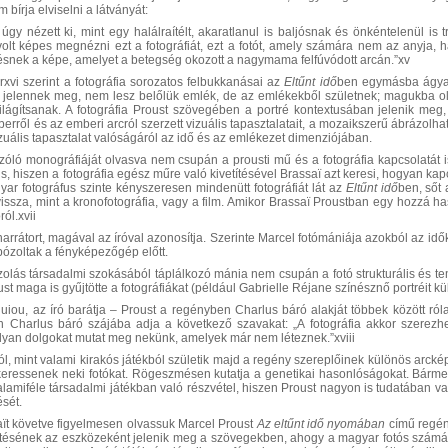
 bírja elviselni a látványát:
gy nézett ki, mint egy halálraítélt, akaratlanul is baljósnak és önkéntelenül is 
t képes megnézni ezt a fotográfiát, ezt a fotót, amely számára nem az anyja, h
ésnek a képe, amelyet a betegség okozott a nagymama felfúvódott arcán.”xv
rxvi szerint a fotográfia sorozatos felbukkanásai az
Eltűnt idő
ben egymásba ágyaz
jelennek meg, nem lesz belőlük emlék, de az emlékekből születnek; magukba olvas
ilágítsanak. A fotográfia Proust szövegében a portré kontextusában jelenik m
erről és az emberi arcról szerzett vizuális tapasztalatait, a mozaikszerű ábrázolha
zuális tapasztalat valóságáról az idő és az emlékezet dimenziójában.
szóló monográfiáját olvasva nem csupán a prousti mű és a fotográfia kapcsolatát i
s, hiszen a fotográfia egész műre való kivetítésével Brassaï azt keresi, hogyan k
yar fotográfus szinte kényszeresen mindenütt fotográfiát lát az
Eltűnt idő
ben, sőt 
vissza, mint a kronofotográfia, vagy a film. Amikor Brassaï Proustban egy hozzá ha
ról.xvii
narrátort, magával az íróval azonosítja. Szerinte Marcel fotómániája azokból az i
ózoltak a fényképezőgép előtt.
ózolás társadalmi szokásából táplálkozó mánia nem csupán a fotó strukturális és 
st maga is gyűjtötte a fotográfiákat (például Gabrielle Réjane színésznő portréit 
ou, az író barátja – Proust a regényben Charlus báró alakját többek között róla m
pen Charlus báró szájába adja a következő szavakat: „A fotográfia akkor szere
olyan dolgokat mutat meg nekünk, amelyek már nem léteznek.”xviii
l, mint valami kirakós játékból születik majd a regény szereplőinek különös arcké
 keressenek neki fotókat. Rögeszmésen kutatja a genetikai hasonlóságokat. Bármen
valamiféle társadalmi játékban való részvétel, hiszen Proust nagyon is tudatában 
sét.
t követve figyelmesen olvassuk Marcel Proust
Az eltűnt idő nyomában
című regén
zítésének az eszközeként jelenik meg a szövegekben, ahogy a magyar fotós szám