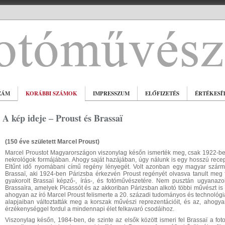
ZÁM
KORÁBBI SZÁMOK
IMPRESSZUM
ELŐFIZETÉS
ÉRTÉKESÍ
A kép ideje ‒ Proust és Brassaï
(150 éve született Marcel Proust)
Marcel Proustot Magyarországon viszonylag későn ismerték meg, csak 1922-ben 
nekrológok formájában. Ahogy saját hazájában, úgy nálunk is egy hosszú rece
Eltűnt idő nyomábani című regény lényegét. Volt azonban egy magyar szárm
Brassaï, aki 1924-ben Párizsba érkezvén Proust regényét olvasva tanult meg f
gyakorolt Brassaï képző-, írás-, és fotóművészetére. Nem pusztán ugyanaz
Brassaïra, amelyek Picassót és az akkoriban Párizsban alkotó többi művészt is m
ahogyan az író Marcel Proust felismerte a 20. századi tudományos és technológia
alapjaiban változtatták meg a korszak művészi reprezentációit, és az, ahogyan
érzékenységgel fordul a mindennapi élet felkavaró csodáihoz.
Viszonylag későn, 1984-ben, de szinte az elsők között ismeri fel Brassaï a fo