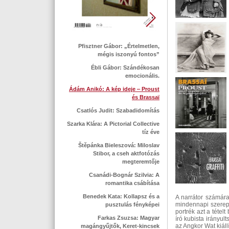
Pfisztner Gábor: „Értelmetlen,
mégis iszonyú fontos”
Ébli Gábor: Szándékosan
emocionális.
Ádám Anikó: A kép ideje ‒ Proust
és Brassaï
Csatlós Judit: Szabadidomítás
Szarka Klára: A Pictorial Collective
tíz éve
Štěpánka Bieleszová: Miloslav
Stibor, a cseh aktfotózás
megteremtője
Csanádi-Bognár Szilvia: A
romantika csábítása
Benedek Kata: Kollapsz és a
A narrátor számára
mindennapi szereplő
pusztulás fényképei
portrék azt a tétel
Farkas Zsuzsa: Magyar
író kubista irányul
az Angkor Wat kiáll
magángyűjtők, Keret-kincsek