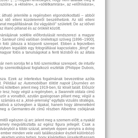
a között? […] Hogyan lehetséges, hogy nem találták meg a
esszióra«, a »klisére«, a »sötétkamrára«, az »előhívásra«,
 átható jelenléte a regényben elgondolkodtató – abból
z idő elleni küzdelemről beszélhetünk. Az idő elleni
lanat megállításának ősi vágyából” született. De az idővel
 illanó pillanat és az öröklét között.
ómániájának sokféle előfordulását rendszerezi a magyar
 Santeuil
című valóban önéletrajzi szöveg [1896‒1900],
fotó játssza a központi szerepet. Ebben a fejezetben
yben legalább egy fotográfiával kapcsolatos „tényt” ne
gyar fotós a tanulságokat a fenti tézisből és az általa
r nem sorolja fel a fotó szemiotikai szerepeit, de intuitív
p szemiotikájával foglalkozó esztéták (Philippe Dubois,
ssza. Ezek az intertextus fogalmának bevezetése azóta
et. Például az
Automobilban töltött napok
[
Journées en
ímű kötetben jelent meg 1919-ben, tíz klisét talált. Először
je lesz, hogy végül a regényben, a
Swannék oldala
című
ször a vonatból, azután gyalogosan pillant meg; végül a
számára ez a „klisé-jelenség” egyfajta vizuális stratégia,
áthatóvá a szövegben a tájakat, hanem hogy átmenetként
k meg a
Germantes-ék
című részben Albertine csókjának
amitől egészen új arc jelent meg a szemem előtt; a nyakát
 amely megváltoztatta az egész figura jellegét. Csak a
látványból a többi százat, amelyek éppen annyira a dolog
y ember minden vele való találkozáskor észlelt különböző
akartam volna tartani, hogy kísérletileg újraalkothassam