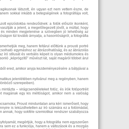
tragikusnak látszott, én ugyan ezt nem vettem észre, de
anem sokkal inkább a betegségének a fotográfiája volt,
ott epizódokba rendeződnek: a fotók először ikonként,
ztják a jelent, a megelőlegezett jövőt, a múltat, hogy
eg, és minden megjelenése a szövegben jó lehetőség az
tóságon túl tovább árnyalja, a hasonlóságról, a fotográfia
smerhetjük meg, hanem feltárul előttünk a prousti portré
apcsolható egymáshoz az ábrázolhatóság, és az ábrázolás
az író stílusát és verbális képeit is olyan médiumokra és
sonló „képrögzítő” művészt lát, saját magáról többet árul
dőkből ered, amikor anyja kezdeményezésére a bátyjával a
tematikus jelenlétében nyilvánul meg a regényben, hanem
különböző szerepeiben).
intázta – virágcsendéleteket fotóz, és írók fotóportréit
zhet magának egy kis méltóságot, amikor nem a valóság
pcsarnoka; Proust minduntalan arra kéri ismerőseit, hogy
nyire is leküzdhetetlen az író számára ez a fotóimádat,
van annak, hogy sokféle szemiotikai rendszer szabályozza
yfolyamát, megértjük, hogy a fotográfia nem egyszerűen
ára sem ez a funkciója, hanem a változások és a mozgás