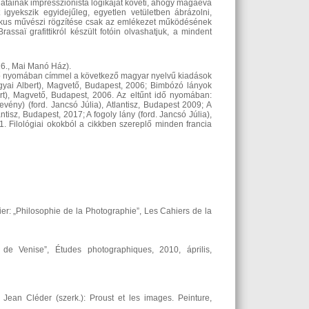
anatainak impresszionista logikáját követi, ahogy magáévá
 igyekszik egyidejűleg, egyetlen vetületben ábrázolni,
litikus művészi rögzítése csak az emlékezet működésének
ssaï grafittikról készült fotóin olvashatjuk, a mindent
26., Mai Manó Ház).
idő nyomában címmel a következő magyar nyelvű kiadások
gyai Albert), Magvető, Budapest, 2006; Bimbózó lányok
rt), Magvető, Budapest, 2006. Az eltűnt idő nyomában:
vény) (ford. Jancsó Júlia), Atlantisz, Budapest 2009; A
ntisz, Budapest, 2017; A fogoly lány (ford. Jancsó Júlia),
1. Filológiai okokból a cikkben szereplő minden francia
er: „Philosophie de la Photographie”, Les Cahiers de la
de Venise”, Études photographiques, 2010, április,
 Jean Cléder (szerk.): Proust et les images. Peinture,