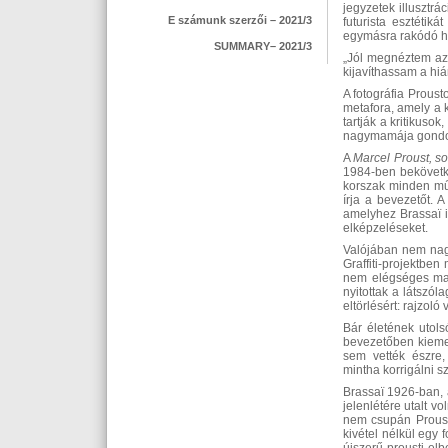
jegyzetek illusztrá
E számunk szerzői – 2021/3
futurista esztéti
egymásra rakódó he
SUMMARY– 2021/3
„Jól megnéztem az 
kijavíthassam a hiá
A fotográfia Proust
metafora, amely a 
tartják a kritikuso
nagymamája gondolj
A
Marcel Proust, so
1984-ben bekövetkez
korszak minden műv
írja a bevezetőt. 
amelyhez Brassaï ig
elképzeléseket.
Valójában nem nagy
Graffiti-projektbe
nem elégséges magy
nyitottak a látszól
eltörlésért: rajzoló 
Bár életének utols
bevezetőben kiemeli
sem vették észre, 
mintha korrigálni s
Brassaï 1926-ban, a
jelenlétére utalt v
nem csupán Proust 
kivétel nélkül egy