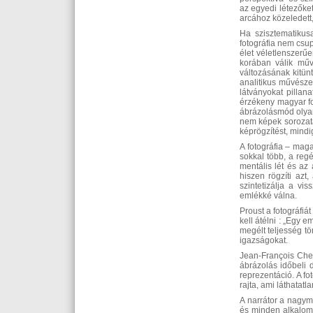
az egyedi létezőke
arcához közeledett, 
Ha szisztematikusa
fotográfia nem csup
élet véletlenszerű
korában válik műv
változásának kitünt
analitikus művészet
látványokat pilla
érzékeny magyar fot
ábrázolásmód olyan
nem képek sorozatá
képrögzítést, mindi
A fotográfia ‒ mag
sokkal több, a reg
mentális lét és az
hiszen rögzíti azt
szintetizálja a vi
emlékké válna.
Proust a fotográfiá
kell átélni : „Egy 
megélt teljesség t
igazságokat.
Jean-François Chevr
ábrázolás időbeli d
reprezentáció. A fo
rajta, ami láthatatl
A narrátor a nagym
és minden alkalomm