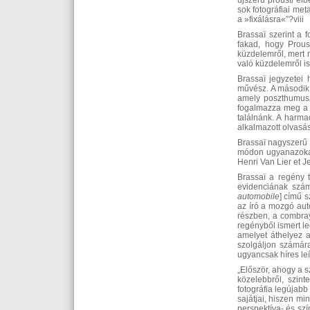
újszerű prousti el
sok fotográfiai met
a »fixálásra«”?viii
Brassaï szerint a 
fakad, hogy Prous
küzdelemről, mert m
való küzdelemről is
Brassaï jegyzetei 
művész. A második 
amely poszthumusz
fogalmazza meg a l
találnánk. A harma
alkalmazott olvasás
Brassaï nagyszerű kö
módon ugyanazokat 
Henri Van Lier et J
Brassaï a regény t
evidenciának szám
automobile
] című 
az író a mozgó aut
részben, a combray
regényből ismert le
amelyet áthelyez a
szolgáljon számár
ugyancsak híres le
„Először, ahogy a s
közelebbről, szint
fotográfia legújab
sajátjai, hiszen m
perspektíva- és sz