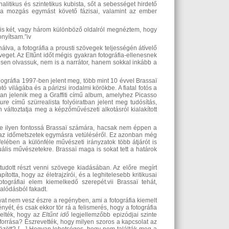
alitikus és szintetikus kubista, sőt a sebességet hirdető
k a mozgás egymást követő fázisai, valamint az ember
gis két, vagy három különböző oldalról megnéztem, hogy
onyítsam.”iv
ználva, a fotográfia a prousti szövegek teljességén átívelő
et. Az Eltűnt időt mégis gyakran fotográfia-ellenesnek
mesen olvassuk, nem is a narrátor, hanem sokkal inkább a
ográfia 1997-ben jelent meg, több mint 10 évvel Brassaï
 világába és a párizsi irodalmi körökbe. A fiatal fotós a
ban jelenik meg a Graffiti című album, amelyhez Picasso
ure
című szürrealista folyóiratban jelent meg tudósítás,
 változtatja meg a képzőművészeti alkotásról kialakított
énye ilyen fontossá Brassaï számára, hacsak nem éppen a
 az időmetszetek egymásra vetüléséről. Ez azonban még
lében a különféle művészeti irányzatok több átjárót is
izuális művészetekre. Brassaï maga is sokat tett a határok
tudott részt venni szövege kiadásában. Az előre megírt
otta, hogy az életrajzírói, és a leghitelesebb kritikusai
tográfiai elem kiemelkedő szerepét.vii Brassaï tehát,
salódásból fakadt.
t nem vesz észre a regényben, ami a fotográfia kiemelt
nyét, és csak ekkor tör rá a felismerés, hogy a fotográfia
yelték, hogy az
Eltűnt idő
legjellemzőbb epizódjai szinte
forrása? Észrevették, hogy milyen szoros a kapcsolat az