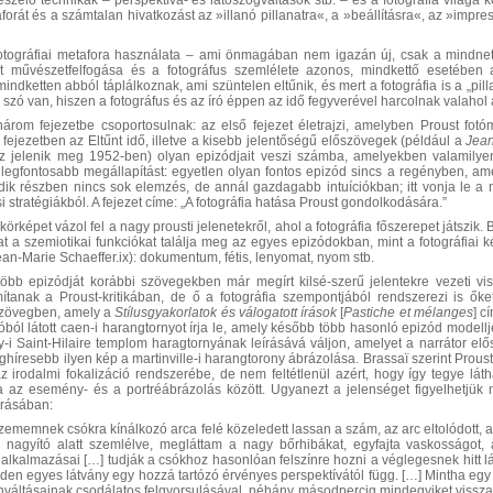
beszélő technikák – perspektíva- és látószögváltások stb. – és a fotográfia világ
aforát és a számtalan hivatkozást az »illanó pillanatra«, a »beállításra«, az »impr
fotográfiai metafora használata – ami önmagában nem igazán új, csak a mindnet
t művészetfelfogása és a fotográfus szemlélete azonos, mindkettő esetében a
indketten abból táplálkoznak, ami szüntelen eltűnik, és mert a fotográfia is a „pil
 szó van, hiszen a fotográfus és az író éppen az idő fegyverével harcolnak valahol az
három fejezetbe csoportosulnak: az első fejezet életrajzi, amelyben Proust fot
fejezetben az Eltűnt idő, illetve a kisebb jelentőségű előszövegek (például a
Jean
 jelenik meg 1952-ben) olyan epizódjait veszi számba, amelyekben valamilyen 
egfontosabb megállapítást: egyetlen olyan fontos epizód sincs a regényben, amel
dik részben nincs sok elemzés, de annál gazdagabb intuíciókban; itt vonja le a ma
i stratégiákból. A fejezet címe: „A fotográfia hatása Proust gondolkodására.”
rképet vázol fel a nagy prousti jelenetekről, ahol a fotográfia főszerepet játszik. Bá
a szemiotikai funkciókat találja meg az egyes epizódokban, mint a fotográfiai ké
ean-Marie Schaeffer.ix): dokumentum, fétis, lenyomat, nyom stb.
öbb epizódját korábbi szövegekben már megírt kilsé-szerű jelentekre vezeti vi
ítanak a Proust-kritikában, de ő a fotográfia szempontjából rendszerezi is ők
szövegben, amely a
Stílusgyakorlatok és válogatott írások
[
Pastiche et mélanges
] c
óból látott caen-i harangtornyot írja le, amely később több hasonló epizód modell
-i Saint-Hilaire templom haragtornyának leírásává váljon, amelyet a narrátor elő
ghíresebb ilyen kép a martinville-i harangtorony ábrázolása. Brassaï szerint Proust 
z irodalmi fokalizáció rendszerébe, de nem feltétlenül azért, hogy így tegye l
a az esemény- és a portréábrázolás között. Ugyanezt a jelenséget figyelhetjü
írásában:
zememnek csókra kínálkozó arca felé közeledett lassan a szám, az arc eltolódott, 
e nagyító alatt szemlélve, megláttam a nagy bőrhibákat, egyfajta vaskosságot,
b alkalmazásai […] tudják a csókhoz hasonlóan felszínre hozni a véglegesnek hitt 
inden egyes látvány egy hozzá tartózó érvényes perspektívától függ. […] Mintha eg
ínváltásainak csodálatos felgyorsulásával, néhány másodpercig mindegyiket vissza 