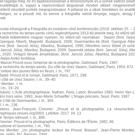
ait ragadja meg. Az író tájábrázolásaiban a fényviszonyok és a színek változó pill
sztétikáját is, vagyis a reprezentáció tárgyainak minden síkbeli megjelenését
lőkről készített portrék megrajzolásakor. A pillanat és a síkok töredékes és ana
séges, ez a prousti mű, és benne a fotográfia valódi lényege, vagyis, ahogy Bra
zete.
ltozata elhangzott a Fotográfia és irodalom című konferencián (2018. október 25. – 
la recherche du temps perdu című regényfolyama 1913-tól jelenik meg. Az eltűnt 
shatók kötetenként magyar nyelven: Az eltűnt idő nyomában : Swann (ford. Gyer
Gyergyai Albert), Magvető, Budapest, 2006; Guermantes-ék (ford. Gyergyai Albe
 (ford. Jancsó Júlia), Atlantisz, Budapest, 1995; Albertine nincs többé (A szöke
. Jancsó Júlia), Atlantisz, Budapest, 2009; Swannék oldala (ford. Jancsó Júlia), Atla
t, 2020; Virágzó lányok árnyékában, (ford. Jancsó Júlia), Atlantisz, Budapest 202
 Ádám Anikó fordítása.
Marcel Proust sous l'emprise de la photographie, Gallimard, Paris, 1997.
 la recherche du temps perdu, Du côté de chez Swann, Gallimard, Paris, 1954, 672.
’ombre des jeunes filles en fleurs, I. m., 797.
adié: Proust et le roman, Gallimard, Paris, 1971, 298.
 côté de chez Swann, I. m., 39–40.
Montier : I. m.
I.m., 19–20.
Dubois: L'Acte photographique, Nathan, Paris, Labor, Bruxelles 1983; Henri Van Li
o hors série, 1983; Jean-Marie Schaeffer: L'Image précaire, Seuil, Paris, 1987.
e Côté de Guermantes, I. m., 365.
 I. m., 136.
ens, Jean-François Chevrier: „Proust et la photographie. La résurrection 
raphiques.revues.org/3003. Letöltve: 2017. 04. 13.
e Temps retrouvé, I. m., 886.
evrier: Proust et la photographie, Paris, Éditions de l'Étoile, 1982, 86.
Sodome et Gomorrhe, I. m., 780.
re Montier: „Un photographe lecteur de Proust: Brassaï”, Jean-Pierre Montier,
ma, vidéo, PU, Rennes, 2004.