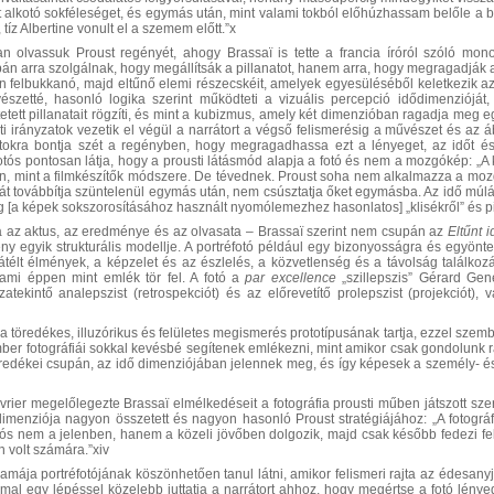
t alkotó sokféleséget, és egymás után, mint valami tokból előhúzhassam belőle a b
tíz Albertine vonult el a szemem előtt.”x
n olvassuk Proust regényét, ahogy Brassaï is tette a francia íróról szóló mon
án arra szolgálnak, hogy megállítsák a pillanatot, hanem arra, hogy megragadják a
en felbukkanó, majd eltűnő elemi részecskéit, amelyek egyesüléséből keletkezik az
észetté, hasonló logika szerint működteti a vizuális percepció idődimenziójá
etett pillanatait rögzíti, és mint a kubizmus, amely két dimenzióban ragadja meg 
i irányzatok vezetik el végül a narrátort a végső felismerésig a művészet és az á
natokra bontja szét a regényben, hogy megragadhassa ezt a lényeget, az időt 
ós pontosan látja, hogy a prousti látásmód alapja a fotó és nem a mozgókép: „A kri
, mint a filmkészítők módszere. De tévednek. Proust soha nem alkalmazza a mozgó
t továbbítja szüntelenül egymás után, nem csúsztatja őket egymásba. Az idő múl
g [a képek sokszorosításához használt nyomólemezhez hasonlatos] „klisékről” és pil
a az aktus, az eredménye és az olvasata ‒ Brassaï szerint nem csupán az
Eltűnt 
ény egyik strukturális modellje. A portréfotó például egy bizonyosságra és egyön
 átélt élmények, a képzelet és az észlelés, a közvetlenség és a távolság találkoz
, ami éppen mint emlék tör fel. A fotó a
par excellence
„szillepszis” Gérard Gene
sszatekintő analepszist (retrospekciót) és az előrevetítő prolepszist (projekciót
t a töredékes, illuzórikus és felületes megismerés prototípusának tartja, ezzel sz
ember fotográfiái sokkal kevésbé segítenek emlékezni, mint amikor csak gondolunk r
öredékei csupán, az idő dimenziójában jelennek meg, és így képesek a személy- és 
ier megelőlegezte Brassaï elmélkedéseit a fotográfia prousti műben játszott szerepé
imenziója nagyon összetett és nagyon hasonló Proust stratégiájához: „A fotográfia
tós nem a jelenben, hanem a közeli jövőben dolgozik, majd csak később fedezi fel az
an volt számára.”xiv
amája portréfotójának köszönhetően tanul látni, amikor felismeri rajta az édesany
al egy lépéssel közelebb juttatja a narrátort ahhoz, hogy megértse a fotó lénye