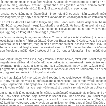
ciói, hanem mnemotechnikai ábrázolások. A rajzolt és verbális prousti portrék az an
kát jelenítik meg, amelyek szerint ugyanabban az egyetlen képben ábrázolható
terogén énképei. A bimbózó lányokról ezt olvashatjuk a regényben:
arcukat egyenként: nem láttam őket minden oldalról és csak ritkán szemből, mé
nyosságokat, vagy, hogy a feltételezett körvonalakat visszaigazoljam és létüket biz
ot az írót és Marcelt a narrátort tanítja meg látni. Jean-Yves Tadiév kifejezését has
különböző sebességgel mozgó közlekedési eszközökhöz hasonlóan szeli át a szöveg
k, mivel a narrátor kissé lenézi ezt a médiumot. Helyesebben, ha a regényt figyel
a úgy, hogy a fotográfia nem eléggé „művészi”.vi
us l'emprise de la photographie
[
Marcel Proust a fotográfia bűvöletében
] című mon
ett halála után. A Párizsba érkező Georges Brassaït André Kertész vezeti be a fotó
észéről készít portrékat, még mielőtt elkezdené fotózni Picasso szobrait. 1960-
A harminc éven át fényképezett falfirkákról először 1933 decemberében a
Minota
en figyelemre méltó kísérő szöveget írt arról, hogy a fotográfia milyen mértékben
on értjük, hogy azon kívül, hogy franciául tanult belőle, mitől vált Proust reg
n megjelenő esztétikának köszönhető az érdeklődés az emlékezet működéséről és
arázat. Inkább azzal a jelenséggel kell számolnunk, hogy a 20. század első fe
ag egymástól elszigetelt területek között, különös tekintettel az irodalomra és a v
volt, ugyanakkor festő, író, fotográfus, riporter…
ó éveit az
Eltűnt idő nyomában
című regény kijegyzetelésével töltötte, már nem 
, hogy miután elolvasta a legárnyaltabb elemzéseket Proust regényéről, megállapít
vagy legalábbis elhanyagolták és alábecsülték a prousti írásban fellelhető fo
zerette volna elődei hiányos regényértelmezését, amely szerinte ebből az optikai c
mikor nekilát, főleg nyelvtanulási céllal, az
Eltűnt idő
olvasásának, még semmi olya
olna. Csak sokkal később, saját bevallása szerint 1968-ban olvassa újra Proust regé
életében játszik fontos szerepet, de a mű központi szervező eleme is: „Megfig
 fotó körül bonyolódnak, amely gyakran valamilyen komikus vagy drámai félreértés 