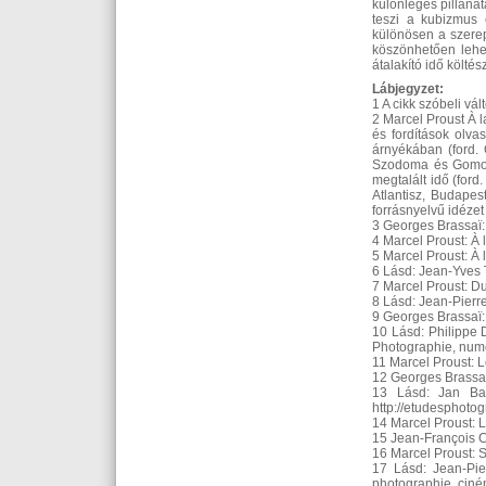
különleges pillanat
teszi a kubizmus e
különösen a szerep
köszönhetően lehet
átalakító idő költés
Lábjegyzet:
1 A cikk szóbeli vá
2 Marcel Proust À 
és fordítások olva
árnyékában (ford. 
Szodoma és Gomorra
megtalált idő (ford
Atlantisz, Budapes
forrásnyelvű idézet
3 Georges Brassaï: 
4 Marcel Proust: À
5 Marcel Proust: À l
6 Lásd: Jean-Yves T
7 Marcel Proust: Du
8 Lásd: Jean-Pierre 
9 Georges Brassaï: 
10 Lásd: Philippe 
Photographie, numér
11 Marcel Proust: L
12 Georges Brassaï:
13 Lásd: Jan Baet
http://etudesphotog
14 Marcel Proust: L
15 Jean-François Ch
16 Marcel Proust: 
17 Lásd: Jean-Pier
photographie, ciné