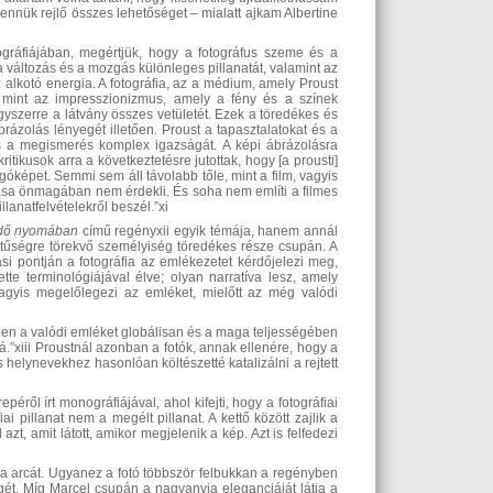
ennük rejlő összes lehetőséget ‒ mialatt ajkam Albertine
ográfiájában, megértjük, hogy a fotográfus szeme és a
 változás és a mozgás különleges pillanatát, valamint az
 alkotó energia. A fotográfia, az a médium, amely Proust
t, mint az impresszionizmus, amely a fény és a színek
egyszerre a látvány összes vetületét. Ezek a töredékes és
brázolás lényegét illetően. Proust a tapasztalatokat és a
és a megismerés komplex igazságát. A képi ábrázolásra
tikusok arra a következtetésre jutottak, hogy [a prousti]
képet. Semmi sem áll távolabb tőle, mint a film, vagyis
ása önmagában nem érdekli. És soha nem említi a filmes
lanatfelvételekről beszél.”xi
idő nyomában
című regényxii egyik témája, hanem annál
tetűségre törekvő személyiség töredékes része csupán. A
ási pontján a fotográfia az emlékezetet kérdőjelezi meg,
tte terminológiájával élve; olyan narratíva lesz, amely
), vagyis megelőlegezi az emléket, mielőtt az még valódi
emben a valódi emléket globálisan és a maga teljességében
á.”xiii Proustnál azonban a fotók, annak ellenére, hogy a
helynevekhez hasonlóan költészetté katalizálni a rejtett
ről írt monográfiájával, ahol kifejti, hogy a fotográfiai
i pillanat nem a megélt pillanat. A kettő között zajlik a
t, amit látott, amikor megjelenik a kép. Azt is felfedezi
ja arcát. Ugyanez a fotó többször felbukkan a regényben
gét. Míg Marcel csupán a nagyanyja eleganciáját látja a