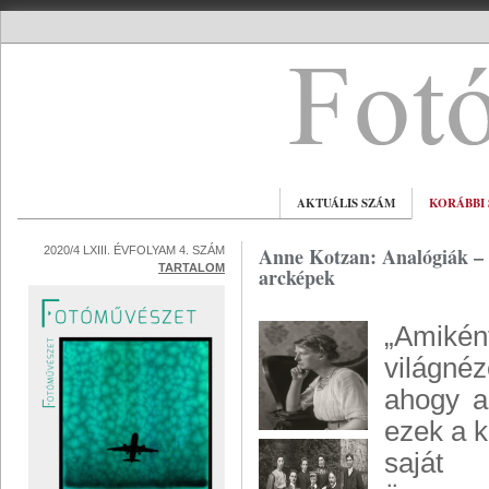
AKTUÁLIS SZÁM
KORÁBBI
Anne Kotzan: Analógiák – B
2020/4 LXIII. ÉVFOLYAM 4. SZÁM
TARTALOM
arcképek
„Amiké
világnéz
ahogy a
ezek a 
saját