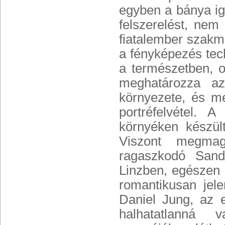
egyben a bánya ig
felszerelést, ne
fiatalember szakma
a fényképezés tech
a természetben, 
meghatározza a
környezete, és m
portréfelvétel. 
környéken készült
Viszont megmag
ragaszkodó Sande
Linzben, egészen 
romantikusan jel
Daniel Jung, az 
halhatatlanná 