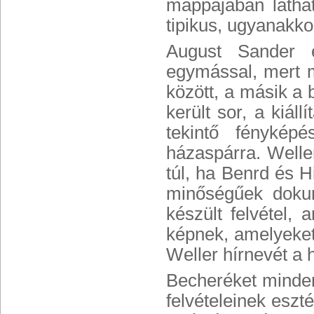
mappájában láthat
tipikus, ugyanakko
August Sander é
egymással, mert m
között, a másik a
került sor, a kiál
tekintő fénykép
házaspárra. Welle
túl, ha Benrd és H
minőségűek dokum
készült felvétel,
képnek, amelyeket
Weller hírnevét a 
Becheréket minden
felvételeinek eszt