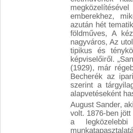
megközelítésével
emberekhez, mik
azután hét temati
földműves, A ké
nagyváros, Az uto
tipikus és tényk
képviselőiről. „Sa
(1929), már régeb
Becherék az ipar
szerint a tárgyil
alapvetéseként has
August Sander, aki
volt. 1876-ben jöt
a legközelebb
munkatapasztalatá