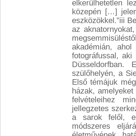
elkerülhetetlen l
közepén […] jelen
eszközökkel.”iii 
az aknatornyokat
megsemmisüléstől
akadémián, ahol 
fotográfussal, ak
Düsseldorfban. 
szülőhelyén, a Si
Első témájuk még
házak, amelyeket 
felvételeihez m
jellegzetes szerke
a sarok felől, e
módszeres eljár
életművének hat