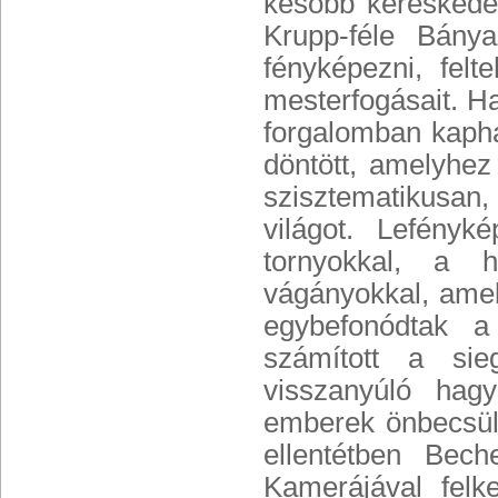
később kereskedel
Krupp-féle Bány
fényképezni, felt
mesterfogásait. H
forgalomban kapha
döntött, amelyhez
szisztematikusan,
világot. Lefény
tornyokkal, a h
vágányokkal, amel
egybefonódtak a
számított a sie
visszanyúló hag
emberek önbecsül
ellentétben Bech
Kamerájával felk