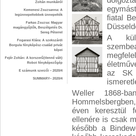
dolgozt
Zoltán munkáiról
egymást
Kemenesi Zsuzsanna: A
legünnepeltebbek ünnepelték
fiatal B
Farkas Zsuzsa: Magyar
Düsseldo
magángyűjtők, Beszélgetés Dr.
Sereg Péterrel
A külö
Fogarasi Klára: A szekszárdi
szembeál
Borgula fényképész-család privát
képei
megfel
Fejér Zoltán: A korszerű(tlenné vált)
életművé
Robot fényképezőgép
E számunk szerzői – 2020/4
az SK 
SUMMARY– 2020/4
ismeretl
Weller 1868-ba
Hommelsbergben, 
éven keresztül f
ellenére is csak m
később a Bindewei