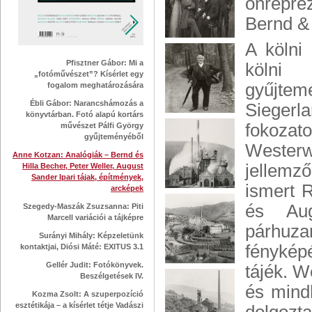
önreprez
Bernd & 
A kölni
Pfisztner Gábor: Mi a
kölni 
„fotóművészet”? Kísérlet egy
gyűjtemé
fogalom meghatározására
Ébli Gábor: Narancshámozás a
Sieger
könyvtárban. Fotó alapú kortárs
fokozat
művészet Pálfi György
gyűjteményéből
Westerw
Anne Kotzan: Analógiák – Bernd és
jellemző
Hilla Becher, Peter Weller, August
Sander Ipari tájak, építmények,
ismert 
arcképek
és Aug
Szegedy-Maszák Zsuzsanna: Piti
Marcell variációi a tájképre
párhuz
Surányi Mihály: Képzeletünk
fénykép
kontaktjai, Diósi Máté: EXITUS 3.1
Gellér Judit: Fotókönyvek.
tájék. W
Beszélgetések IV.
és mind
Kozma Zsolt: A szuperpozíció
esztétikája – a kísérlet tétje Vadászi