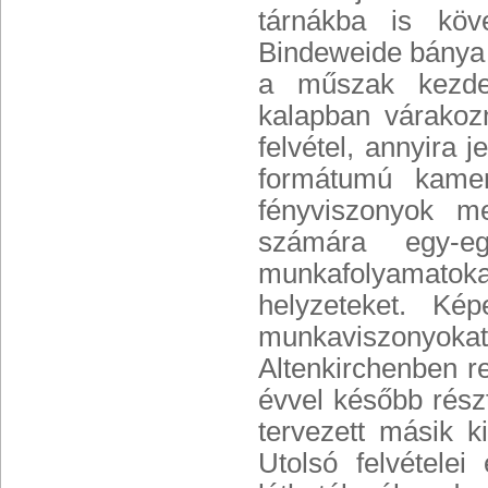
tárnákba is köv
Bindeweide bánya e
a műszak kezdet
kalapban várakozn
felvétel, annyira 
formátumú kamer
fényviszonyok me
számára egy-eg
munkafolyamatok
helyzeteket. Ké
munkaviszonyokat.
Altenkirchenben re
évvel később rész
tervezett másik k
Utolsó felvétele