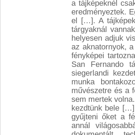
a tájképeknél csa
eredményeztek. E
el […]. A tájképe
tárgyaknál vanna
helyesen adjuk vi
az aknatornyok, a 
fényképei tartozn
San Fernando tár
siegerlandi kezd
munka bontakozo
művészetre és a f
sem mertek volna.
kezdtünk bele […]
gyűjteni őket a f
annál világosabb
dokumentált t