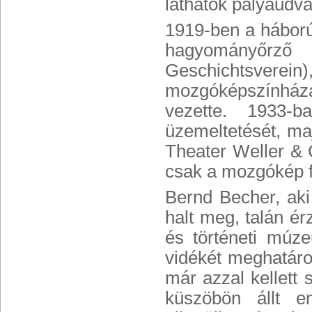
láthatók pályaudv
1919-ben a háború 
hagyományőrz
Geschichtsverein)
mozgóképszínháza
vezette. 1933-b
üzemeltetését, maj
Theater Weller & 
csak a mozgókép fe
Bernd Becher, ak
halt meg, talán é
és történeti múze
vidékét meghatároz
már azzal kellett
küszöbön állt e