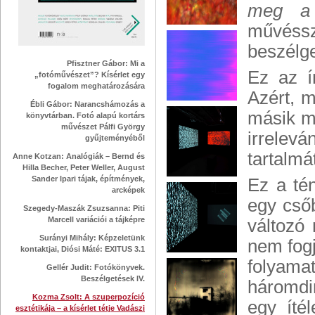
meg a 
művéssz
beszélge
Pfisztner Gábor: Mi a
Ez az í
„fotóművészet”? Kísérlet egy
fogalom meghatározására
Azért, m
Ébli Gábor: Narancshámozás a
másik m
könyvtárban. Fotó alapú kortárs
művészet Pálfi György
irrelev
gyűjteményéből
tartalmát
Anne Kotzan: Analógiák – Bernd és
Hilla Becher, Peter Weller, August
Sander Ipari tájak, építmények,
Ez a té
arcképek
egy csőb
Szegedy-Maszák Zsuzsanna: Piti
Marcell variációi a tájképre
változó
Surányi Mihály: Képzeletünk
nem fogj
kontaktjai, Diósi Máté: EXITUS 3.1
folyama
Gellér Judit: Fotókönyvek.
Beszélgetések IV.
háromdim
Kozma Zsolt: A szuperpozíció
egy íté
esztétikája – a kísérlet tétje Vadászi