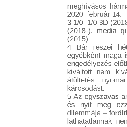
meghívásos hármas
2020. február 14.
3 1/0, 1/0 3D (201
(2018-), media qu
(2015)
4 Bár részei hét
egyébként maga is
engedélyezés előt
kiváltott nem kív
átültetés nyomá
károsodást.
5 Az egyszavas an
és nyit meg ezze
dilemmája – fordít
láthatatlannak, nem