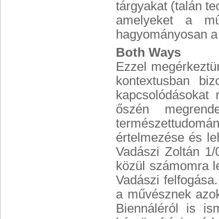
tárgyakat (talán t
amelyeket a mű
hagyományosan a m
Both Ways
Ezzel megérkeztün
kontextusban biz
kapcsolódásokat 
őszén megrende
természettudomá
értelmezése és le
Vadászi Zoltán 1/
közül számomra le
Vadászi felfogása
a művésznek azokr
Biennáléról is i