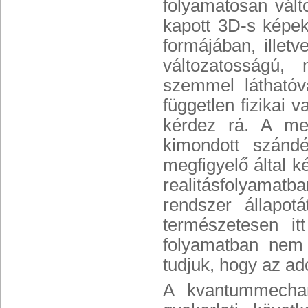
folyamatosan vált
kapott 3D-s képek
formájában, illet
változatosságú, 
szemmel láthatóv
független fizikai v
kérdez rá. A meg
kimondott szánd
megfigyelő által k
realitásfolyamatb
rendszer állapot
természetesen it
folyamatban nem 
tudjuk, hogy az a
A kvantummechan