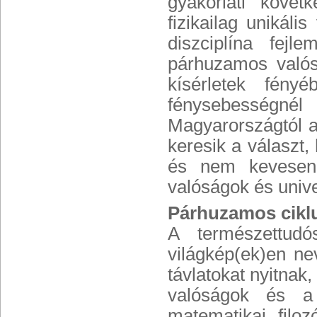
gyakorlati követ
fizikailag unikáli
diszciplína fej
párhuzamos valós
kísérletek fény
fénysebességné
Magyarországtól a
keresik a választ,
és nem kevesen 
valóságok és univ
Párhuzamos cikl
A természettud
világkép(ek)en n
távlatokat nyitnak, 
valóságok és a 
matematikai, filozó