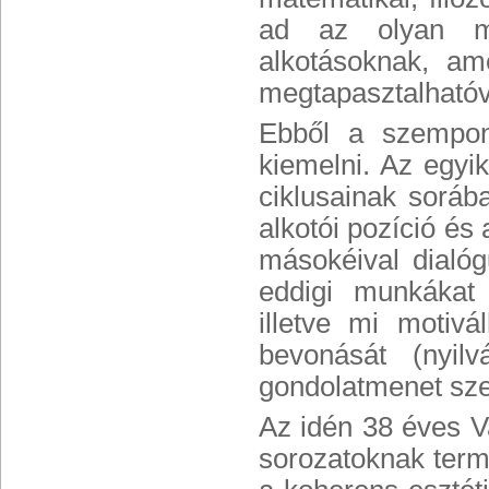
ad az olyan m
alkotásoknak, a
megtapasztalhatóv
Ebből a szempon
kiemelni. Az egyi
ciklusainak soráb
alkotói pozíció és 
másokéival dialóg
eddigi munkákat á
illetve mi motiv
bevonását (nyil
gondolatmenet sze
Az idén 38 éves Va
sorozatoknak term