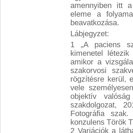
amennyiben itt a
eleme a folyamat
beavatkozása.
Lábjegyzet:
1 „A paciens s
kimenetel létezi
amikor a vizsgála
szakorvosi szak
rögzítésre kerül,
vele személyesen
objektív valósá
szakdolgozat, 2
Fotográfia szak
konzulens Török 
2 Variációk a láth