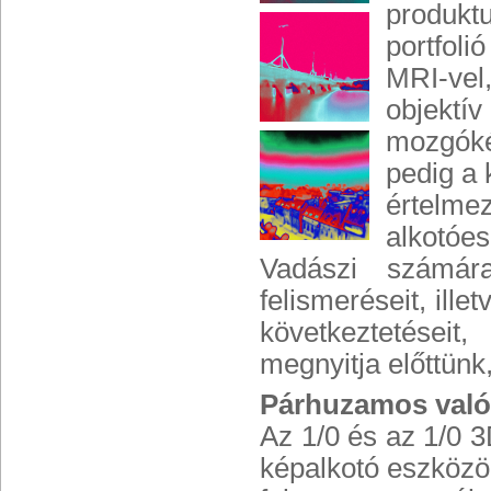
produkt
portfoli
MRI-vel
objektív
mozgóké
pedig a 
értelmez
alkotóe
Vadászi számár
felismeréseit, ille
következtetéseit
megnyitja előttünk
Párhuzamos val
Az 1/0 és az 1/0 3
képalkotó eszközö