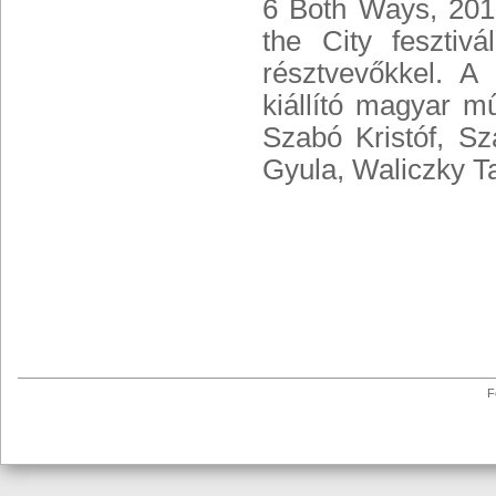
6 Both Ways, 2019
the City fesztiv
résztvevőkkel. 
kiállító magyar m
Szabó Kristóf, Sz
Gyula, Waliczky T
F