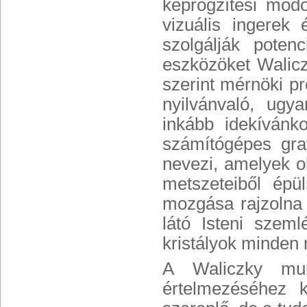
képrögzítési módo
vizuális ingerek 
szolgálják poten
eszközöket Walicz
szerint mérnöki pr
nyilvánvaló, ug
inkább idekíván
számítógépes graf
nevezi, amelyek o
metszeteiből épü
mozgása rajzolna 
látó Isteni szeml
kristályok minden 
A Waliczky mun
értelmezéséhez k