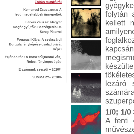
Zoltán munkáiról
gyógyke
Kemenesi Zsuzsanna: A
folytán
legünnepeltebbek ünnepelték
kellett
Farkas Zsuzsa: Magyar
magángyűjtők, Beszélgetés Dr.
amilyene
Sereg Péterrel
foglalko
Fogarasi Klára: A szekszárdi
Borgula fényképész-család privát
kapcsá
képei
megism
Fejér Zoltán: A korszerű(tlenné vált)
Robot fényképezőgép
készül
E számunk szerzői – 2020/4
tökélet
SUMMARY– 2020/4
lezáró 
számár
szuperpo
1/0; 1/0
A fenti 
művésze