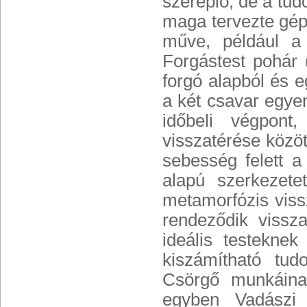
szereplő, de a tud
maga tervezte gép
műve, például a 
Forgástest pohár
forgó alapból és e
a két csavar egyen
időbeli végpont
visszatérése közöt
sebesség felett 
alapú szerkezete
metamorfózis viss
rendeződik vissza
ideális testekne
kiszámítható tu
Csörgő munkáina
egyben Vadászi s