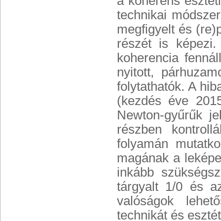
a koherens esztét
technikai módszer
megfigyelt és (re)
részét is képezi.
koherencia fennál
nyitott, párhuza
folytathatók. A hi
(kezdés éve 2015
Newton-gyűrűk je
részben kontroll
folyamán mutatko
magának a leképez
inkább szükségsz
tárgyalt 1/0 és 
valóságok lehet
technikát és esztét