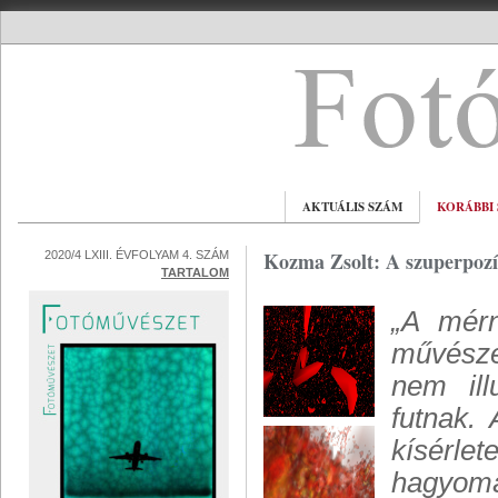
AKTUÁLIS SZÁM
KORÁBBI
Kozma Zsolt: A szuperpozíci
2020/4 LXIII. ÉVFOLYAM 4. SZÁM
TARTALOM
„A mér
művésze
nem ill
futnak.
kísérle
hagyomán