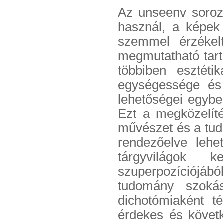
Az unseenv soroz
használ, a képe
szemmel érzékel
megmutatható tart
többiben esztéti
egységessége és 
lehetőségei egybe
Ezt a megközelít
művészet és a tudo
rendezőelve lehe
tárgyvilágok k
szuperpozíciójá
tudomány szokás
dichotómiaként té
érdekes és követk