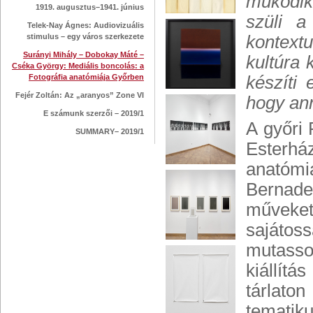
működik
1919. augusztus–1941. június
szüli a
Telek-Nay Ágnes: Audiovizuális
stimulus – egy város szerkezete
kontextu
Surányi Mihály – Dobokay Máté –
kultúra 
Cséka György: Mediális boncolás: a
Fotográfia anatómiája Győrben
készíti 
Fejér Zoltán: Az „aranyos” Zone VI
hogy ann
E számunk szerzői – 2019/1
A győri
SUMMARY– 2019/1
Esterhá
anatómi
Bernadet
műveket
sajátos
mutasso
kiállít
tárlato
tematik