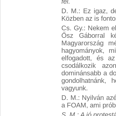
fel.
D. M.: Ez igaz, 
Közben az is fonto
Cs. Gy.: Nekem eb
Ősz Gáborral kés
Magyarország mé
hagyományok, min
elfogadott, és a
csodálkozik az
dominánsabb a dok
gondolhatnánk, 
vagyunk.
D. M.: Nyilván azé
a FOAM, ami próbál
S. M.: A jó protes