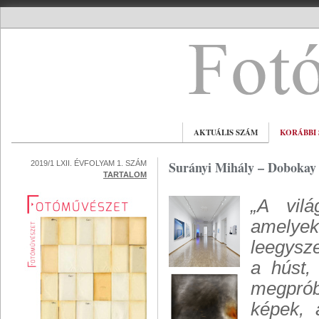
AKTUÁLIS SZÁM
KORÁBBI
Surányi Mihály – Dobokay 
2019/1 LXII. ÉVFOLYAM 1. SZÁM
TARTALOM
„A vilá
amelyek
leegysze
a húst,
megprób
képek, 