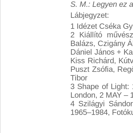
S. M.: Legyen ez 
Lábjegyzet:
1 Idézet Cséka Gy
2 Kiállító művész
Balázs, Czigány Á
Dániel János + Ka
Kiss Richárd, Kút
Puszt Zsófia, Reg
Tibor
3 Shape of Light:
London, 2 MAY –
4 Szilágyi Sándo
1965–1984, Fotóku