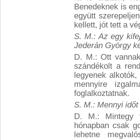
Benedeknek is eng
együtt szerepeljen
kellett, jót tett a
S. M.: Az egy kife
Jederán György ké
D. M.: Ott vannak 
szándékolt a ren
legyenek alkotók,
mennyire izgal
foglalkoztatnak.
S. M.: Mennyi időt 
D. M.: Mintegy t
hónapban csak go
lehetne megvaló