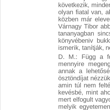
következik, minde
olyan fiatal van,
közben már eleve 
Várnagy Tibor abb
tananyagban sinc
könyvébeniv bukk
ismerik, tanítják,
D. M.: Függ a fot
mennyire megeng
annak a lehetősé
ösztöndíjat nézzük
amin túl nem felté
kevésbé, mint aho
mert elfogult vagy
melyik egyetemen