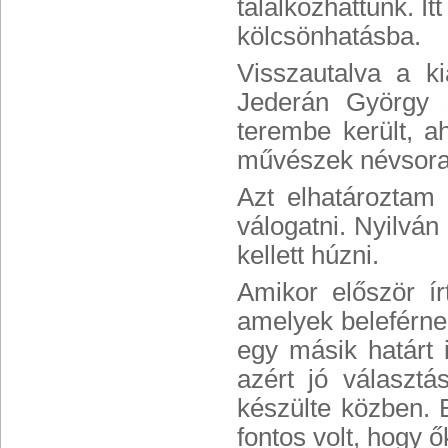
találkozhattunk. I
kölcsönhatásba.
Visszautalva a ki
Jederán György s
terembe került, ah
művészek névsora 
Azt elhatároztam
válogatni. Nyilván 
kellett húzni.
Amikor először í
amelyek beleférne
egy másik határt 
azért jó választá
készülte közben.
fontos volt, hogy ő