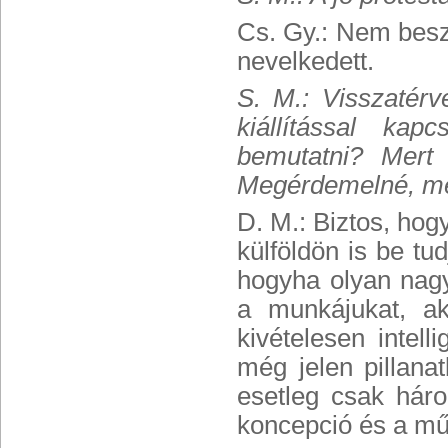
Cs. Gy.: Nem besz
nevelkedett.
S. M.: Visszatérv
kiállítással ka
bemutatni? Mert 
Megérdemelné, mert
D. M.: Biztos, hog
külföldön is be tu
hogyha olyan nag
a munkájukat, ak
kivételesen inte
még jelen pillan
esetleg csak hár
koncepció és a műv