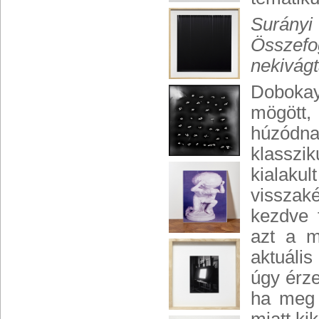
Surány
Összefo
nekivágt
Dobokay
mögött,
húzódna
klasszi
kialak
visszak
kezdve 
azt a m
aktuáli
úgy érze
ha meg 