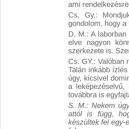
ami rendelkezésre 
Cs. Gy.: Mondju
gondolom, hogy a k
D. M.: A laborban
elve nagyon kön
szerkezete is. Sze
Cs. GY.: Valóban n
Talán inkább ízlé
úgy, kicsivel dom
a leképezéselvű,
továbbra is egyfaj
S. M.: Nekem úgy
attól is függ, h
készültek fel egy-