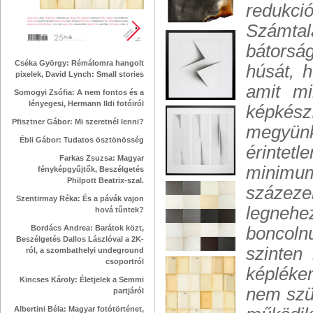
redukció
Számtal
bátorság
Cséka György: Rémálomra hangolt
húsát, 
pixelek, David Lynch: Small stories
amit mi
Somogyi Zsófia: A nem fontos és a
lényegesi, Hermann Ildi fotóiról
képkész
Pfisztner Gábor: Mi szeretnél lenni?
megyün
Ébli Gábor: Tudatos ösztönösség
érintetl
Farkas Zsuzsa: Magyar
minimu
fényképgyűjtők, Beszélgetés
Philpott Beatrix-szal.
százez
Szentirmay Réka: És a pávák vajon
legnehe
hová tűntek?
Bordács Andrea: Barátok közt,
boncoln
Beszélgetés Dallos Lászlóval a 2K-
szinten
ról, a szombathelyi undeground
csoportról
képléke
Kincses Károly: Életjelek a Semmi
nem szül
partjáról
Albertini Béla: Magyar fotótörténet,