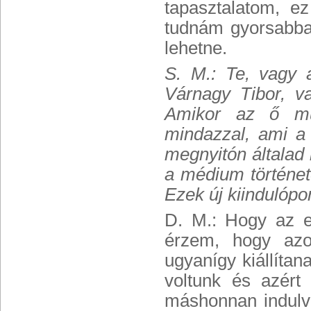
tapasztalatom, e
tudnám gyorsabban
lehetne.
S. M.: Te, vagy 
Várnagy Tibor, v
Amikor az ő mun
mindazzal, ami a 
megnyitón általad i
a médium történet
Ezek új kiindulópo
D. M.: Hogy az e
érzem, hogy azo
ugyanígy kiállíta
voltunk és azért
máshonnan indulv