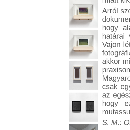
miatt kik
Arról sz
dokumen
hogy al
határai
Vajon lé
fotográf
akkor mi
praxis
Magyaro
csak eg
az egés
hogy e
mutassu
S. M.: Ö