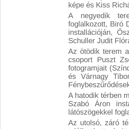
képe és Kiss Rich
A negyedik ter
foglalkozott, Bir
installációján, 
Schuller Judit Fló
Az ötödik terem a 
csoport Puszt Zsó
fotogramjait (Szín
és Várnagy Tibor
Fénybeszűrődések 
A hatodik térben me
Szabó Áron insta
látószögekkel fogla
Az utolsó, záró t