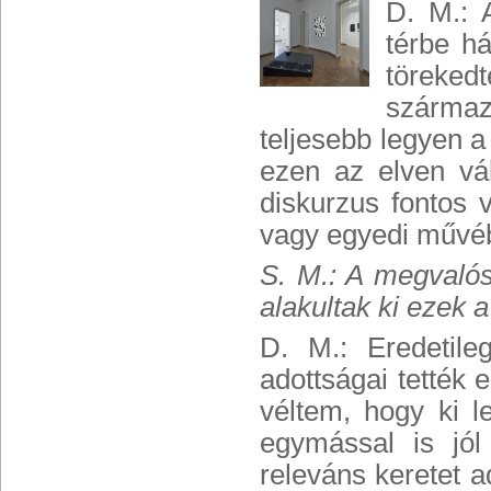
D. M.: 
térbe h
töreked
származó
teljesebb legyen 
ezen az elven vál
diskurzus fontos 
vagy egyedi művébő
S. M.: A megvalós
alakultak ki ezek 
D. M.: Eredetile
adottságai tették
véltem, hogy ki l
egymással is jó
releváns keretet a