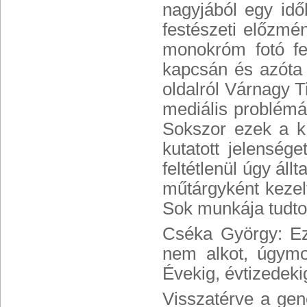
nagyjából egy idő
festészeti előzmé
monokróm fotó fel
kapcsán és azóta 
oldalról Várnagy T
mediális problémá
Sokszor ezek a kí
kutatott jelenség
feltétlenül úgy ál
műtárgyként kezel
Sok munkája tudto
Cséka György: Ez
nem alkot, úgymo
Évekig, évtizedeki
Visszatérve a gen