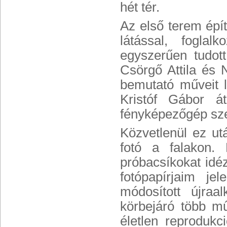
hét tér.
Az első terem épít
látással, fogla
egyszerűen tudott
Csörgő Attila és
bemutató műveit l
Kristóf Gábor á
fényképezőgép sze
Közvetlenül ez ut
fotó a falakon. 
próbacsíkokat idéz
fotópapírjaim j
módosított újra
körbejáró több mű
életlen reproduk