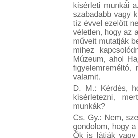
kísérleti munkái 
szabadabb vagy kí
tíz évvel ezelőtt 
véletlen, hogy az 
műveit mutatják be
mihez kapcsolódn
Múzeum, ahol Haj
figyelemreméltó,
valamit.
D. M.: Kérdés, h
kísérletezni, m
munkák?
Cs. Gy.: Nem, sz
gondolom, hogy a g
Ők is látják vagy