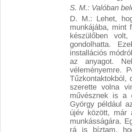
S. M.: Valóban bel
D. M.: Lehet, ho
munkájába, mint f
készülőben volt
gondolhatta. Ez
installációs módr
az anyagot. Ne
véleményemre. Pé
Tűzkontaktokból, d
szerette volna vi
művésznek is a d
György például az
újév között, már
munkásságára. Eg
rá is bíztam, h