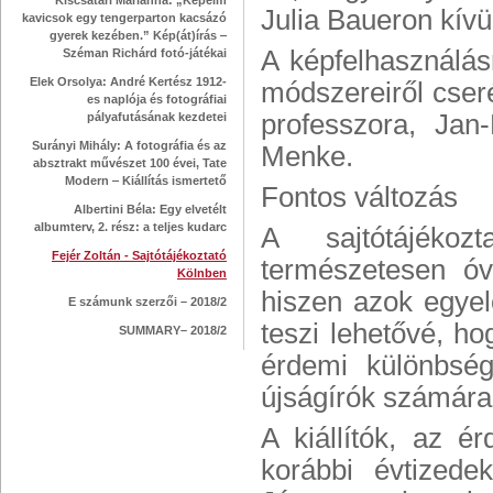
Kiscsatári Marianna: „Képeim
Julia Baueron kívü
kavicsok egy tengerparton kacsázó
gyerek kezében.” Kép(át)írás ‒
A képfelhasználás
Széman Richárd fotó-játékai
Elek Orsolya: André Kertész 1912-
módszereiről cser
es naplója és fotográfiai
professzora, Jan
pályafutásának kezdetei
Surányi Mihály: A fotográfia és az
Menke.
absztrakt művészet 100 évei, Tate
Modern ‒ Kiállítás ismertető
Fontos változás
Albertini Béla: Egy elvetélt
albumterv, 2. rész: a teljes kudarc
A sajtótájékoz
Fejér Zoltán - Sajtótájékoztató
természetesen óv
Kölnben
hiszen azok egyelő
E számunk szerzői – 2018/2
teszi lehetővé, h
SUMMARY– 2018/2
érdemi különbség
újságírók számára
A kiállítók, az 
korábbi évtizede