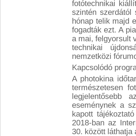
fotótechnikai kiál
szintén szerdától
hónap telik majd el
fogadták ezt. A pia
a mai, felgyorsult 
technikai újdon
nemzetközi fórumo
Kapcsolódó progr
A photokina időta
természetesen fot
legjelentősebb a
eseménynek a szer
kapott tájékoztat
2018-ban az Inter
30. között láthatj