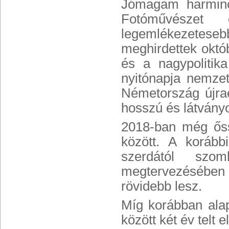
Jómagam harminc 
Fotóművészet 
legemlékezeteseb
meghirdettek októb
és a nagypolitik
nyitónapja nemzet
Németország újrae
hosszú és látványo
2018-ban még őss
között. A korábbi
szerdától szo
megtervezésében 
rövidebb lesz.
Míg korábban ala
között két év telt 