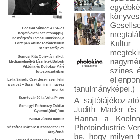
egyébké
könyves
Gesells
Bacskai Sándor: A 6x6-os
megtalá
negatívoktól a telefonappig,
Beszélgetés Tamási Miklóssal, a
Kultur 
Fortepan online fotóarchívum
szerkesztőjével
megtek
Somosi Rita Objektív nélkül,
nagymér
Médiumelméleti kísérletek Balogh
Viktória és Dobokay Máté
színes é
fotósorozataiban
ellenp
Leila Sajjadi: Csendesen szemlélni
a várost ‒ Sasan Abri iráni művész
tanulmányképei.)
munkái
Standovár Júlia Volta Photo
A sajtótájékoztat
Somogyi-Rohonczy Zsófia:
Judith Mader és 
Gyermek(ded)fotó
Hanna a Koelnm
Palotai János: Ikonok
Photoindustrie-Ve
Mészáros Márton: Kiszabadítani az
árnyékból
be, hogy milyen t