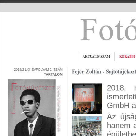
AKTUÁLIS SZÁM
KORÁBBI
Fejér Zoltán - Sajtótájéko
2018/2 LXI. ÉVFOLYAM 2. SZÁM
TARTALOM
2018. 
ismerte
GmbH a j
Az újsá
hanem a
épületb