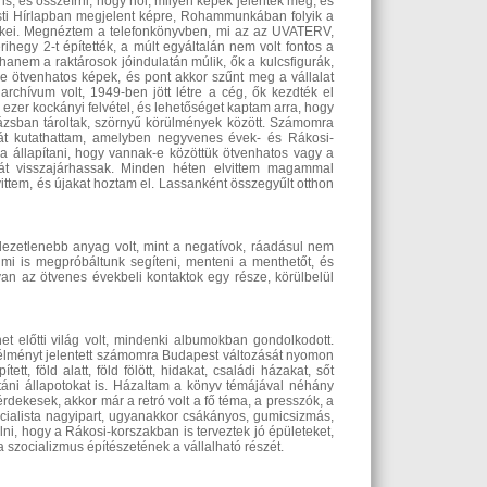
is, és összeírni, hogy hol, milyen képek jelentek meg, és
Esti Hírlapban megjelent képre, Rohammunkában folyik a
ökei. Megnéztem a telefonkönyvben, mi az az UVATERV,
hegy 2-t építették, a múlt egyáltalán nem volt fontos a
nem a raktárosok jóindulatán múlik, ők a kulcsfigurák,
-e ötvenhatos képek, és pont akkor szűnt meg a vállalat
rchívum volt, 1949-ben jött létre a cég, ők kezdték el
0 ezer kockányi felvétel, és lehetőséget kaptam arra, hogy
ázsban tároltak, szörnyű körülmények között. Számomra
ékát kutathattam, amelyben negyvenes évek- és Rákosi-
a állapítani, hogy vannak-e közöttük ötvenhatos vagy a
 át visszajárhassak. Minden héten elvittem magammal
vittem, és újakat hoztam el. Lassanként összegyűlt otthon
dezetlenebb anyag volt, mint a negatívok, ráadásul nem
 mi is megpróbáltunk segíteni, menteni a menthetőt, és
van az ötvenes évekbeli kontaktok egy része, körülbelül
t előtti világ volt, mindenki albumokban gondolkodott.
élményt jelentett számomra Budapest változását nyomon
t, föld alatt, föld fölött, hidakat, családi házakat, sőt
 utáni állapotokat is. Házaltam a könyv témájával néhány
rdekesek, akkor már a retró volt a fő téma, a presszók, a
cialista nagyipart, ugyanakkor csákányos, gumicsizmás,
i, hogy a Rákosi-korszakban is terveztek jó épületeket,
a szocializmus építészetének a vállalható részét.