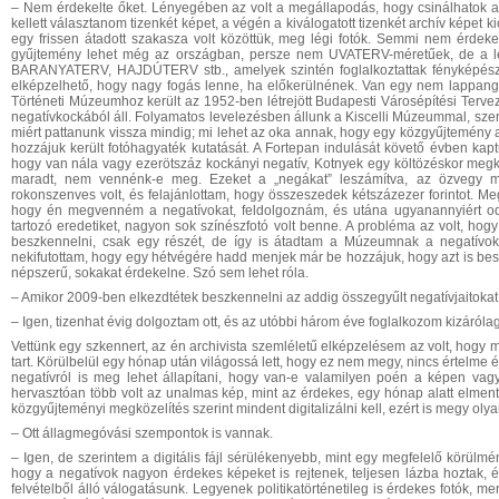
– Nem érdekelte őket. Lényegében az volt a megállapodás, hogy csinálhatok a r
kellett választanom tizenkét képet, a végén a kiválogatott tizenkét archív képet 
egy frissen átadott szakasza volt közöttük, meg légi fotók. Semmi nem érdekel
gyűjtemény lehet még az országban, persze nem UVATERV-méretűek, de a le
BARANYATERV, HAJDÚTERV stb., amelyek szintén foglalkoztattak fényképésze
elképzelhető, hogy nagy fogás lenne, ha előkerülnének. Van egy nem lappangó
Történeti Múzeumhoz került az 1952-ben létrejött Budapesti Városépítési Terve
negatívkockából áll. Folyamatos levelezésben állunk a Kiscelli Múzeummal, szer
miért pattanunk vissza mindig; mi lehet az oka annak, hogy egy közgyűjtemén
hozzájuk került fotóhagyaték kutatását. A Fortepan indulását követő évben kapt
hogy van nála vagy ezerötszáz kockányi negatív, Kotnyek egy költözéskor megké
maradt, nem vennénk-e meg. Ezeket a „negákat” leszámítva, az özvegy m
rokonszenves volt, és felajánlottam, hogy összeszedek kétszázezer forintot. 
hogy én megvenném a negatívokat, feldolgoznám, és utána ugyanannyiért o
tartozó eredetiket, nagyon sok színészfotó volt benne. A probléma az volt, hog
beszkennelni, csak egy részét, de így is átadtam a Múzeumnak a negatívokat
nekifutottam, hogy egy hétvégére hadd menjek már be hozzájuk, hogy azt is b
népszerű, sokakat érdekelne. Szó sem lehet róla.
– Amikor 2009-ben elkezdtétek beszkennelni az addig összegyűlt negatívjaitoka
– Igen, tizenhat évig dolgoztam ott, és az utóbbi három éve foglalkozom kizáróla
Vettünk egy szkennert, az én archivista szemléletű elképzelésem az volt, hogy m
tart. Körülbelül egy hónap után világossá lett, hogy ez nem megy, nincs értelme é
negatívról is meg lehet állapítani, hogy van-e valamilyen poén a képen vagy
hervasztóan több volt az unalmas kép, mint az érdekes, egy hónap alatt elme
közgyűjteményi megközelítés szerint mindent digitalizálni kell, ezért is megy ol
– Ott állagmegóvási szempontok is vannak.
– Igen, de szerintem a digitális fájl sérülékenyebb, mint egy megfelelő körülmény
hogy a negatívok nagyon érdekes képeket is rejtenek, teljesen lázba hoztak, 
felvételből álló válogatásunk. Legyenek politikatörténetileg is érdekes fotók, mer