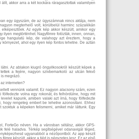
 állt, akkor arra a két kockára ráragasztottak valamilyen
on van egy ügyszám, de az ügyszámnak nincs aktája, nem
, nagyon megterhelő volt, körülbelül harminc százalékán
, elképesztőek. Az egyik kép akkor készült, amikor egy
y ilyen megtörténhet. Nagyfilmre fotózták, innen, onnan,
gvége hangulatú kép, de valahogy azt éreztem, hogy a
 környezet, ahol egy ilyen kép fontos lehetne. De aztán
 látni. Az ablakon kiugró öngyilkosokról készült képek a
 tettek a fejére, nagyon szívbemarkoló az utcán fekvő
k is megrázó.
 az interneten?
 kellett vennünk valamit. Ez nagyon alacsony szám, ezen
 fölfedezte volna egy rokonát, és felhördülne, hogy mit
levelet kapunk, amiben valaki azt írná, hogy fölfedezte
ni, hogy rengeteg embert be lehetne azonosítani. Ehhez
 szoktuk a képeken felismerni, amiket már láttunk. Egy
k el, ForteGo néven. Ha a városban sétálsz, akkor GPS-
bbik felé haladva. Térkép segítségével odanavigál téged,
lefényképezhesd ugyanabból a nézőpontból. Az app készít
filmre készült, akkor a tiéd is négyzetes lesz. Ez az első