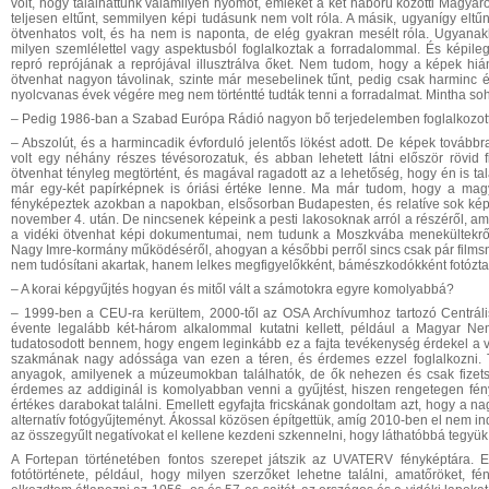
volt, hogy találhattunk valamilyen nyomot, emléket a két háború közötti Magya
teljesen eltűnt, semmilyen képi tudásunk nem volt róla. A másik, ugyanígy elt
ötvenhatos volt, és ha nem is naponta, de elég gyakran mesélt róla. Ugyanak
milyen szemlélettel vagy aspektusból foglalkoztak a forradalommal. És képile
repró reprójának a reprójával illusztrálva őket. Nem tudom, hogy a képek hiá
ötvenhat nagyon távolinak, szinte már mesebelinek tűnt, pedig csak harminc év
nyolcvanas évek végére meg nem történtté tudták tenni a forradalmat. Mintha soha
– Pedig 1986-ban a Szabad Európa Rádió nagyon bő terjedelemben foglalkozott 
– Abszolút, és a harmincadik évforduló jelentős lökést adott. De képek tová
volt egy néhány részes tévésorozatuk, és abban lehetett látni először rövid f
ötvenhat tényleg megtörtént, és magával ragadott az a lehetőség, hogy én is ta
már egy-két papírképnek is óriási értéke lenne. Ma már tudom, hogy a mag
fényképeztek azokban a napokban, elsősorban Budapesten, és relatíve sok kép
november 4. után. De nincsenek képeink a pesti lakosoknak arról a részéről, am
a vidéki ötvenhat képi dokumentumai, nem tudunk a Moszkvába menekültekről,
Nagy Imre-kormány működéséről, ahogyan a későbbi perről sincs csak pár filmsni
nem tudósítani akartak, hanem lelkes megfigyelőkként, bámészkodókként fotóztak
– A korai képgyűjtés hogyan és mitől vált a számotokra egyre komolyabbá?
– 1999-ben a CEU-ra kerültem, 2000-től az OSA Archívumhoz tartozó Centráli
évente legalább két-három alkalommal kutatni kellett, például a Magyar N
tudatosodott bennem, hogy engem leginkább ez a fajta tevékenység érdekel a v
szakmának nagy adóssága van ezen a téren, és érdemes ezzel foglalkozni.
anyagok, amilyenek a múzeumokban találhatók, de ők nehezen és csak fizetség
érdemes az addiginál is komolyabban venni a gyűjtést, hiszen rengetegen fé
értékes darabokat találni. Emellett egyfajta fricskának gondoltam azt, hogy a n
alternatív fotógyűjteményt. Ákossal közösen építgettük, amíg 2010-ben el nem indu
az összegyűlt negatívokat el kellene kezdeni szkennelni, hogy láthatóbbá tegyü
A Fortepan történetében fontos szerepet játszik az UVATERV fényképtára. 
fotótörténete, például, hogy milyen szerzőket lehetne találni, amatőröket, f