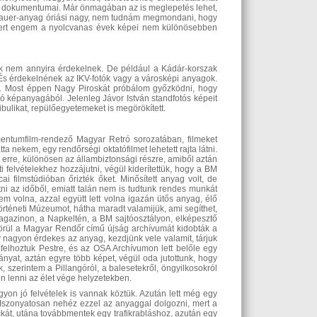
os dokumentumai. Már önmagában az is meglepetés lehet,
 a Bauer-anyag óriási nagy, nem tudnám megmondani, hogy
 mert engem a nyolcvanas évek képei nem különösebben
ok nem annyira érdekelnek. De például a Kádár-korszak
 És érdekelnének az IKV-fotók vagy a városképi anyagok.
ült. Most éppen Nagy Piroskát próbálom győzködni, hogy
ló képanyagából. Jelenleg Jávor István standfotós képeit
ibulikat, repülőegyetemeket is megörökített.
tumfilm-rendező Magyar Retró sorozatában, filmeket
 nekem, egy rendőrségi oktatófilmet lehetett rajta látni.
m erre, különösen az állambiztonsági részre, amiből aztán
felvételekhez hozzájutni, végül kiderítettük, hogy a BM
ai filmstúdióban őrizték őket. Minősített anyag volt, de
ni az időből, emiatt talán nem is tudtunk rendes munkát
tem volna, azzal együtt lett volna igazán ütős anyag, élő
rténeti Múzeumot, hátha maradt valamijük, ami segíthet,
magazinon, a Napkeltén, a BM sajtóosztályon, elképesztő
körül a Magyar Rendőr című újság archívumát kidobták a
 nagyon érdekes az anyag, kezdjünk vele valamit, tárjuk
felhoztuk Pestre, és az OSA Archívumon lett belőle egy
hányat, aztán egyre több képet, végül oda jutottunk, hogy
 szerintem a Pillangóról, a balesetekről, öngyilkosokról
en lenni az élet vége helyzetekben.
on jó felvételek is vannak köztük. Azután lett még egy
Iszonyatosan nehéz ezzel az anyaggal dolgozni, mert a
kát, utána továbbmentek egy trafikrabláshoz, azután egy