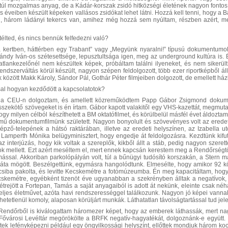
túl mozgalmas anyag, de a Kádár-korszak zsidó hitközségi életének nagyon font
s éveiben készült képeken vallásos zsidókat lehet látni. Hozzá kell tenni, hogy
ll, három ládányi tekercs van, amihez még hozzá sem nyúltam, részben azért,
télted, és nincs bennük felfedezni való?
a kertben, háttérben egy Trabant” vagy „Megyünk nyaralni!” típusú dokumentum
ándy Iván-os szétesettsége, lepusztultsága igen, meg az underground kultúra is.
atlankezelőnél nem készültek képek, próbáltam találni ilyeneket, és nem siker
ndszerváltás körül készült, nagyon szépen feldolgozott, több ezer riportképből ál
 között Makk Károly, Sándor Pál, Gothár Péter filmjeiben dolgozott, de emellett ház
al hogyan kezdődött a kapcsolatotok?
 a CEU-n dolgoztam, és amellett közreműködtem Papp Gábor Zsigmond dokumen
szekötő szövegeket is én írtam. Gábor kapott valakitől egy VHS-kazettát, megmutatta
gy milyen célból készíthetett a BM oktatófilmet, és körülbelül másfél évet áldozta
mű dokumentumfilmünk született. Nagyon bonyolult és szövevényes volt az eredeti 
épző-telepének a hátsó raktárában, illetve az eredeti helyszínen, az Izabella utc
 Lamperth Mónika belügyminisztert, hogy engedje át feldolgozásra. Kezdtünk kifut
z interjúzás, hogy kik voltak a szereplők, kikből állt a stáb, pedig nagyon szeret
ok mellett. Ezt azért meséltem el, mert ennek kapcsán kerestem meg a Rendőrségtö
mással. Akkoriban parkolópályán volt, túl a bűnügyi tudósító korszakán, a Stern 
háta mögött. Beszélgettünk, egymásra hangolódtunk. Elmesélte, hogy amikor 92 
csiba pakolta, és levitte Kecskemétre a fotómúzeumba. Én meg kapacitáltam, hogy
skemétre, egyébként tizenöt éve ugyanabban a szekrényben álltak a negatívok, 
létrejött a Fortepan, Tamás a saját anyagaiból is adott át nekünk, eleinte csak né
eljes életművet, azóta havi rendszerességgel találkozunk. Nagyon jó képei vannak,
ihetetlenül komoly, alaposan körüljárt munkák. Láthatatlan távolságtartással tud jel
ndőrből is kiválogattam háromezer képet, hogy az emberek láthassák, mert nagy
ővárosi Levéltár megörökölte a BRFK negatív-hagyatékát, dolgoznánk-e együtt. 
tek lefényképezni például egy öngyilkossági helyszínt, ellőttek mondjuk három koc