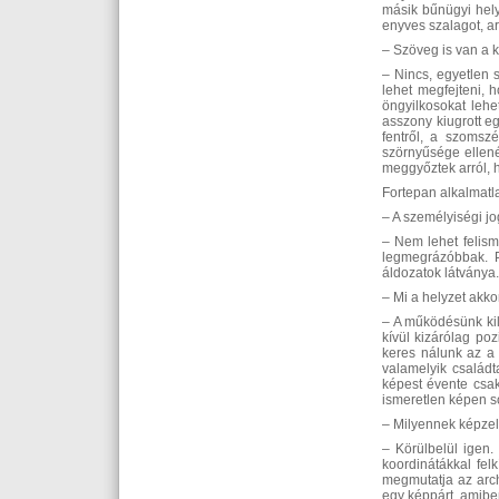
másik bűnügyi helys
enyves szalagot, ar
– Szöveg is van a
– Nincs, egyetlen 
lehet megfejteni, 
öngyilkosokat lehe
asszony kiugrott e
fentről, a szomsz
szörnyűsége ellené
meggyőztek arról, 
Fortepan alkalmatl
– A személyiségi j
– Nem lehet felism
legmegrázóbbak. Po
áldozatok látványa. 
– Mi a helyzet akko
– A működésünk kil
kívül kizárólag po
keres nálunk az a 
valamelyik családt
képest évente csak
ismeretlen képen s
– Milyennek képzel
– Körülbelül igen.
koordinátákkal fel
megmutatja az arch
egy képpárt, amiben