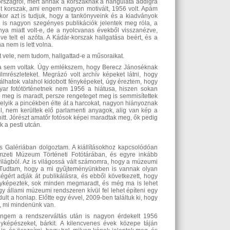
rországról, mert annak a korszaknak a hangulata addigra
űnt korszak, ami engem nagyon motivált, 1956 volt. Apám
kor azt is tudjuk, hogy a tankönyveink és a kiadványok
g is nagyon szegényes publikációk jelentek meg róla, a
nya miatt volt-e, de a nyolcvanas évekből visszanézve,
e telt el azóta. A Kádár-korszak hallgatása beért, és a
 nem is lett volna.
vele, nem tudom, hallgattad-e a műsoraikat.
bbra sem voltak. Úgy emlékszem, hogy Berecz Jánoséknak
ilmrészleteket. Megrázó volt archív képeket látni, hogy
lálhatok valahol kidobott fényképeket, úgy éreztem, hogy
yar fotótörténetnek nem 1956 a hiátusa, hiszen sokan
 meg is maradt, persze rengeteget meg is semmisítettek
elyik a pincékben élte át a harcokat, nagyon hiányoznak
 nem kerültek elő parlamenti anyagok, alig van kép a
tt. Jórészt amatőr fotósok képei maradtak meg, ők pedig
 a pesti utcán.
s Galériában dolgoztam. A kiállításokhoz kapcsolódóan
emzeti Múzeum Történeti Fotótárában, és egyre inkább
ilágból. Az is világossá vált számomra, hogy a múzeumi
 Tudtam, hogy a mi gyűjteményünkben is vannak olyan
ért adják át publikálásra, és ebből következett, hogy
nyképeztek, sok minden megmaradt, és még ma is lehet
agy állami múzeumi rendszeren kívül fel lehet építeni egy
lt a honlap. Előtte egy évvel, 2009-ben találtuk ki, hogy
k, mi mindenünk van.
Engem a rendszerváltás után is nagyon érdekelt 1956
ényképészeket, bárkit. A kilencvenes évek közepe táján