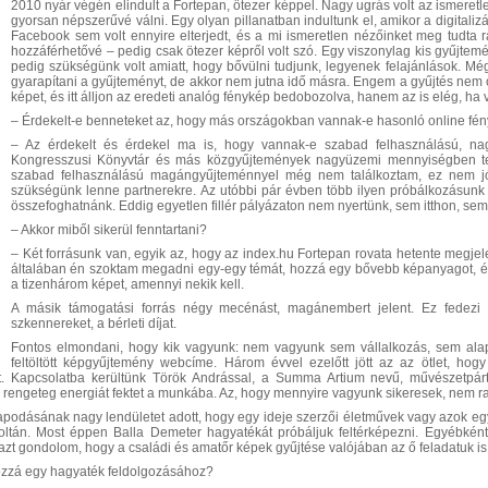
2010 nyár végén elindult a Fortepan, ötezer képpel. Nagy ugrás volt az ismeret
gyorsan népszerűvé válni. Egy olyan pillanatban indultunk el, amikor a digitaliz
Facebook sem volt ennyire elterjedt, és a mi ismeretlen nézőinket meg tudta 
hozzáférhetővé – pedig csak ötezer képről volt szó. Egy viszonylag kis gyűjtemén
pedig szükségünk volt amiatt, hogy bővülni tudjunk, legyenek felajánlások. Mé
gyarapítani a gyűjteményt, de akkor nem jutna idő másra. Engem a gyűjtés nem 
képet, és itt álljon az eredeti analóg fénykép bedobozolva, hanem az is elég, h
– Érdekelt-e benneteket az, hogy más országokban vannak-e hasonló online f
– Az érdekelt és érdekel ma is, hogy vannak-e szabad felhasználású, na
Kongresszusi Könyvtár és más közgyűjtemények nagyüzemi mennyiségben tes
szabad felhasználású magángyűjteménnyel még nem találkoztam, ez nem jó
szükségünk lenne partnerekre. Az utóbbi pár évben több ilyen próbálkozásunk is
összefoghatnánk. Eddig egyetlen fillér pályázaton nem nyertünk, sem itthon, sem
– Akkor miből sikerül fenntartani?
– Két forrásunk van, egyik az, hogy az index.hu Fortepan rovata hetente megjele
általában én szoktam megadni egy-egy témát, hozzá egy bővebb képanyagot, és
a tizenhárom képet, amennyi nekik kell.
A másik támogatási forrás négy mecénást, magánembert jelent. Ez fedezi a
szkennereket, a bérleti díjat.
Fontos elmondani, hogy kik vagyunk: nem vagyunk sem vállalkozás, sem alap
feltöltött képgyűjtemény webcíme. Három évvel ezelőtt jött az az ötlet, ho
et. Kapcsolatba kerültünk Török Andrással, a Summa Artium nevű, művészetpár
 rengeteg energiát fektet a munkába. Az, hogy mennyire vagyunk sikeresek, nem r
podásának nagy lendületet adott, hogy egy ideje szerzői életművek vagy azok egy
ltán. Most éppen Balla Demeter hagyatékát próbáljuk feltérképezni. Egyébként 
t gondolom, hogy a családi és amatőr képek gyűjtése valójában az ő feladatuk is 
ozzá egy hagyaték feldolgozásához?