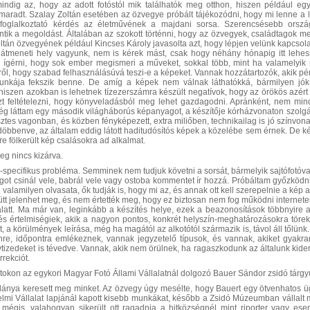
indig az, hogy az adott fotóstól mik találhatók meg otthon, hiszen például eg
aradt. Szalay Zoltán esetében az özvegye próbált tájékozódni, hogy mi lenne a
 foglalkoztató kérdés az életművének a majdani sorsa. Szerencsésebb orsz
tik a megoldást. Általában az szokott történni, hogy az özvegyek, családtagok meg
tán özvegyének például Kincses Károly javasolta azt, hogy lépjen velünk kapcsolat
 átmeneti hely vagyunk, nem is kérek mást, csak hogy néhány hónapig itt lehess
k ígérni, hogy sok ember megismeri a műveket, sokkal több, mint ha valamelyi
ről, hogy szabad felhasználásúvá teszi-e a képeket. Vannak hozzátartozók, akik pé
unkája fekszik benne. De amíg a képek nem válnak láthatókká, bármilyen jók i
 hiszen azokban is lehetnek tízezerszámra készült negatívok, hogy az örökös azért
zt feltételezni, hogy könyveladásból meg lehet gazdagodni. Apránként, nem min
ég láttam egy második világháborús képanyagot, a készítője kórházvonaton szolgál
ztes vagonban, és közben fényképezett, extra miliőben, technikailag is jó színvon
 döbbenve, az általam eddig látott haditudósítós képek a közelébe sem érnek. De k
re fölkerült kép csalásokra ad alkalmat.
eg nincs kizárva.
pecifikus probléma. Semminek nem tudjuk követni a sorsát, bármelyik sajtófotóval 
ot csinál vele, babrál vele vagy ostoba kommentet ír hozzá. Próbáltam győzködni
alamilyen olvasata, ők tudják is, hogy mi az, és annak ott kell szerepelnie a kép a
ütt jelenhet meg, és nem értették meg, hogy ez biztosan nem fog működni internete
latt. Ma már van, leginkább a készítés helye, ezek a beazonosítások többnyire
 és értelmiségiek, akik a nagyon pontos, konkrét helyszín-meghatározásokra töre
 a körülmények leírása, még ha magától az alkotótól származik is, távol áll tőlün
nre, időpontra emlékeznek, vannak jegyzetelő típusok, és vannak, akiket gyakr
izedeket is tévedve. Vannak, akik nem örülnek, ha ragaszkodunk az általunk kiderí
rekciót.
tokon az egykori Magyar Fotó Állami Vállalatnál dolgozó Bauer Sándor zsidó tárgyú
lánya keresett meg minket. Az özvegy úgy mesélte, hogy Bauert egy ötvenhatos üg
delmi Vállalat lapjánál kapott kisebb munkákat, később a Zsidó Múzeumban vállalt 
, mégis, valahogyan sikerült ott ragadnia a hitközségnél mint riporter vagy ese