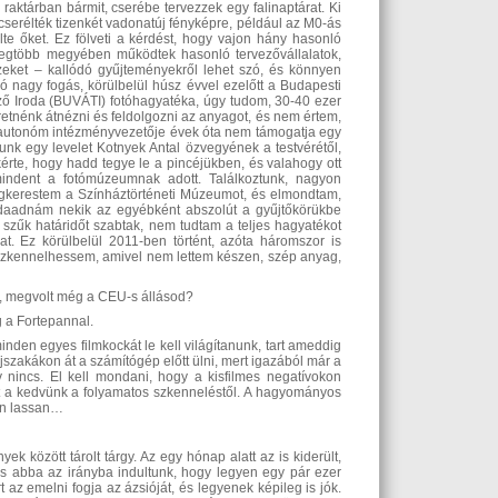
aktárban bármit, cserébe tervezzek egy falinaptárat. Ki
kicserélték tizenkét vadonatúj fényképre, például az M0-ás
te őket. Ez fölveti a kérdést, hogy vajon hány hasonló
gtöbb megyében működtek hasonló tervezővállalatok,
ket – kallódó gyűjteményekről lehet szó, és könnyen
 nagy fogás, körülbelül húsz évvel ezelőtt a Budapesti
ző Iroda (BUVÁTI) fotóhagyatéka, úgy tudom, 30-40 ezer
etnénk átnézni és feldolgozni az anyagot, és nem értem,
y autonóm intézményvezetője évek óta nem támogatja egy
unk egy levelet Kotnyek Antal özvegyének a testvérétől,
rte, hogy hadd tegye le a pincéjükben, és valahogy ott
indent a fotómúzeumnak adott. Találkoztunk, nagyon
Megkerestem a Színháztörténeti Múzeumot, és elmondtam,
daadnám nekik az egyébként abszolút a gyűjtőkörükbe
y szűk határidőt szabtak, nem tudtam a teljes hagyatékot
. Ez körülbelül 2011-ben történt, azóta háromszor is
eszkennelhessem, amivel nem lettem készen, szép anyag,
t, megvolt még a CEU-s állásod?
g a Fortepannal.
inden egyes filmkockát le kell világítanunk, tart ameddig
jszakákon át a számítógép előtt ülni, mert igazából már a
 nincs. El kell mondani, hogy a kisfilmes negatívokon
nt a kedvünk a folyamatos szkenneléstől. A hagyományos
yan lassan…
ek között tárolt tárgy. Az egy hónap alatt az is kiderült,
és abba az irányba indultunk, hogy legyen egy pár ezer
t az emelni fogja az ázsióját, és legyenek képileg is jók.