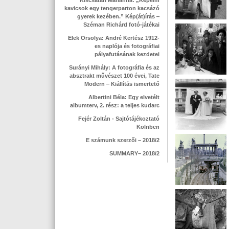
Kiscsatári Marianna: „Képeim
kavicsok egy tengerparton kacsázó
gyerek kezében.” Kép(át)írás ‒
Széman Richárd fotó-játékai
Elek Orsolya: André Kertész 1912-
es naplója és fotográfiai
pályafutásának kezdetei
Surányi Mihály: A fotográfia és az
absztrakt művészet 100 évei, Tate
Modern ‒ Kiállítás ismertető
Albertini Béla: Egy elvetélt
albumterv, 2. rész: a teljes kudarc
Fejér Zoltán - Sajtótájékoztató
Kölnben
E számunk szerzői – 2018/2
SUMMARY– 2018/2