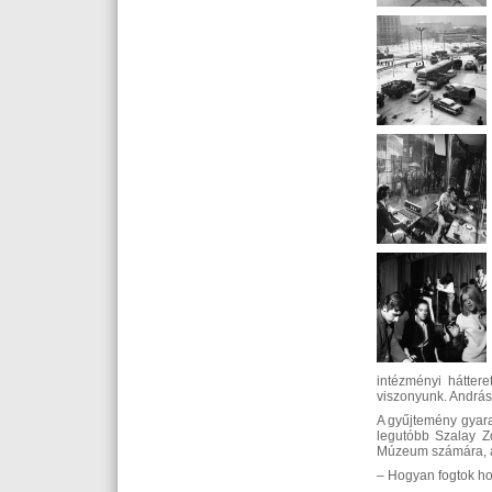
intézményi hátter
viszonyunk. András
A gyűjtemény gyara
legutóbb Szalay Zo
Múzeum számára, az
– Hogyan fogtok h