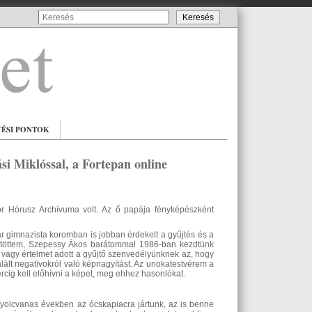
TÉSI PONTOK
si Miklóssal, a Fortepan online
or Hórusz Archívuma volt. Az ő papája fényképészként
r gimnazista koromban is jobban érdekelt a gyűjtés és a
gyűjtöttem, Szepessy Ákos barátommal 1986-ban kezdtünk
vagy értelmet adott a gyűjtő szenvedélyünknek az, hogy
alált negatívokról való képnagyítást. Az unokatestvérem a
rcig kell előhívni a képet, meg ehhez hasonlókat.
nyolcvanas években az ócskapiacra jártunk, az is benne