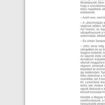
fényképezett. Nem 
hogy a szocializmu
hány negatívból á
érdekelnek.
– Azért nem, mert á
– A „disznóvágás 
végének időtlen, M
Azt hiszem, az Ing
válogathassunk a re
szkenneljük, többek
– És Urbán Tamáss
– 2001 körül még
válogattam és az ös
Nagyon érdekelt, ho
Az ügynök élete cí
dunakeszi kutyakik
sikerült meggyőzni
végezni, elmaradt a
képekkel az archív
így találkoztam Ta
fotós életművel a 
szemétbe, azt ő ko
fel. Lementünk Kec
külön site. Amikor 
együtt átnézzük a t
készült sorozatai h
Később a Magyar Re
rendőrszámunk, a F
helyszínelők elmen