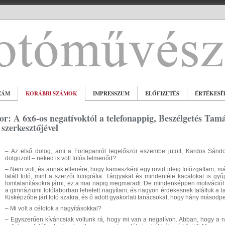
ZÁM
KORÁBBI SZÁMOK
IMPRESSZUM
ELŐFIZETÉS
ÉRTÉKESÍ
r: A 6x6-os negatívoktól a telefonappig, Beszélgetés Tamá
szerkesztőjével
– Az első dolog, ami a Fortepanról legelőször eszembe jutott, Kardos Sánd
dolgozott – neked is volt fotós felmenőd?
– Nem volt, és annak ellenére, hogy kamaszként egy rövid ideig fotózgattam, má
talált fotó, mint a szerzői fotográfia. Tárgyakat és mindenféle kacatokat is 
lomtalanításokra járni, ez a mai napig megmaradt. De mindenképpen motivációt 
a gimnáziumi fotólaborban lehetett nagyítani, és nagyon érdekesnek találtuk a t
Kisképzőbe járt fotó szakra, és ő adott gyakorlati tanácsokat, hogy hány másodpe
– Mi volt a célotok a nagyításokkal?
– Egyszerűen kíváncsiak voltunk rá, hogy mi van a negatívon. Abban, hogy a 