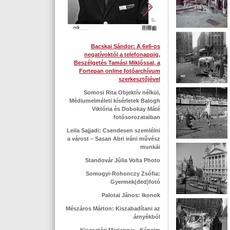
Bacskai Sándor: A 6x6-os
negatívoktól a telefonappig,
Beszélgetés Tamási Miklóssal, a
Fortepan online fotóarchívum
szerkesztőjével
Somosi Rita Objektív nélkül,
Médiumelméleti kísérletek Balogh
Viktória és Dobokay Máté
fotósorozataiban
Leila Sajjadi: Csendesen szemlélni
a várost ‒ Sasan Abri iráni művész
munkái
Standovár Júlia Volta Photo
Somogyi-Rohonczy Zsófia:
Gyermek(ded)fotó
Palotai János: Ikonok
Mészáros Márton: Kiszabadítani az
árnyékból