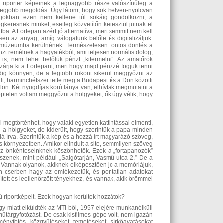
y riporter képeinek a legnagyobb része valószínűleg a
 legjobb megoldás. Úgy látom, hogy sok hetven-nyolcvan
ágokban ezen nem kellene túl sokáig gondolkozni, a
keresnek minket, esetleg közvetítőn keresztül jutnak el
ba. A Fortepan azért jó alternatíva, mert semmit nem kell
en az anyag, amíg válogatunk belőle és digitalizáljuk.
k múzeumba kerülnének. Természetesen fontos döntés a
nzt remélnek a hagyatékból, ami teljesen normális dolog,
s, nem lehet belőlük pénzt „kitermelni”. Az amatőrök
 zárja ki a Fortepant, mert hogy majd pénzzé fogjuk tenni
dig könnyen, de a legtöbb rokont sikerül meggyőzni az
t, harminchétszer tette meg a Budapest és a Don közötti
alon. Két nyugdíjas korú lánya van, elhívtak megmutatni a
éptelen voltam meggyőzni a hölgyeket, ők úgy vélik, hogy
megtörténhet, hogy valaki egyetlen kattintással elmenti,
 a hölgyeket, de kiderült, hogy szerintük a papa minden
lá írva. Szerintük a kép és a hozzá írt magyarázó szöveg,
s környezetben. Amikor elindult a site, semmilyen szöveg
 az önkénteseinknek köszönhetők. Ezek a „fortapanozók”
kszenek, mint például „Salgótarján, Vasmű utca 2.” De a
k. Vannak olyanok, akiknek elképesztően jó a memóriájuk,
an cserben hagy az emlékezetük, és pontatlan adatokat
tett és leellenőrzött tényekhez, és vannak, akik örömmel
 riportképeit. Ezek hogyan kerültek hozzátok?
y miatt elküldték az MTI-ből, 1957 elejére munkanélküli
műtárgyfotózást. De csak kisfilmes gépe volt, nem igazán
ményfotós, közgyűléseket, temetéseket, sírkőavatásokat