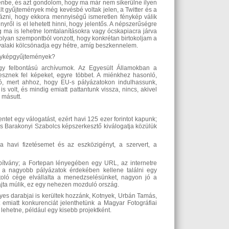
lenbe, és azt gondolom, hogy ma már nem sikerülne ilyen
ált gyűjtemények még kevésbé voltak jelen, a Twitter és a
rázni, hogy ekkora mennyiségű ismeretlen fénykép válik
yről is el lehetett hinni, hogy jelentős. A népszerűségre
g ma is lehetne lomtalanításokra vagy ócskapiacra járva
olyan szempontból vonzott, hogy konkrétan birtokoljam a
a valaki kölcsönadja egy hétre, amíg beszkennelem.
ényképgyűjtemények?
gy felbontású archívumok. Az Egyesült Államokban a
znek fel képeket, egyre többet. A miénkhez hasonló,
, mert ahhoz, hogy EU-s pályázatokon indulhassunk,
 volt, és mindig emiatt pattantunk vissza, nincs, akivel
 másutt.
ntet egy válogatást, ezért havi 125 ezer forintot kapunk;
 Barakonyi Szabolcs képszerkesztő kiválogatja közülük
 havi fizetésemet és az eszközigényt, a szervert, a
ítvány; a Fortepan lényegében egy URL, az internetre
gy a nagyobb pályázatok érdekében kellene találni egy
toló cége elvállalta a menedzselésünket, nagyon jó a
ajta múlik, ez egy nehezen mozduló ország.
es darabjai is kerültek hozzánk, Kotnyek, Urbán Tamás,
emiatt konkurenciát jelenthetünk a Magyar Fotográfiai
lehetne, például egy kisebb projektként.