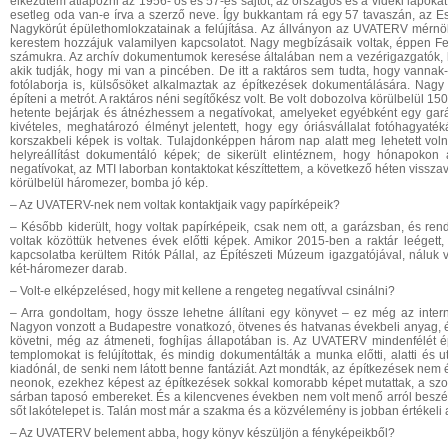
elkezdtem átlapozni az 1956- os és 57-es sajtót, az országos és a vidéki lapokat 
esetleg oda van-e írva a szerző neve. Így bukkantam rá egy 57 tavaszán, az 
Nagykörút épülethomlokzatainak a felújítása. Az állványon az UVATERV mérn
kerestem hozzájuk valamilyen kapcsolatot. Nagy megbízásaik voltak, éppen Feri
számukra. Az archív dokumentumok keresése általában nem a vezérigazgatók, ha
akik tudják, hogy mi van a pincében. De itt a raktáros sem tudta, hogy vannak
fotólaborja is, külsősöket alkalmaztak az építkezések dokumentálására. Nagy a
építeni a metrót. A raktáros néni segítőkész volt. Be volt dobozolva körülbelül 15
hetente bejárjak és átnézhessem a negatívokat, amelyeket egyébként egy gar
kivételes, meghatározó élményt jelentett, hogy egy óriásvállalat fotóhagyat
korszakbeli képek is voltak. Tulajdonképpen három nap alatt meg lehetett voln
helyreállítást dokumentáló képek; de sikerült elintéznem, hogy hónapokon
negatívokat, az MTI laborban kontaktokat készíttettem, a következő héten vissza
körülbelül háromezer, bomba jó kép.
– Az UVATERV-nek nem voltak kontaktjaik vagy papírképeik?
– Később kiderült, hogy voltak papírképeik, csak nem ott, a garázsban, és ren
voltak közöttük hetvenes évek előtti képek. Amikor 2015-ben a raktár leégett,
kapcsolatba kerültem Ritók Pállal, az Építészeti Múzeum igazgatójával, náluk 
két-háromezer darab.
– Volt-e elképzelésed, hogy mit kellene a rengeteg negatívval csinálni?
– Arra gondoltam, hogy össze lehetne állítani egy könyvet – ez még az interne
Nagyon vonzott a Budapestre vonatkozó, ötvenes és hatvanas évekbeli anyag, 
követni, még az átmeneti, foghíjas állapotában is. Az UVATERV mindenfélét építet
templomokat is felújítottak, és mindig dokumentálták a munka előtti, alatti és
kiadónál, de senki nem látott benne fantáziát. Azt mondták, az építkezések nem é
neonok, ezekhez képest az építkezések sokkal komorabb képet mutattak, a szo
sárban taposó embereket. És a kilencvenes években nem volt menő arról beszéln
sőt lakótelepet is. Talán most már a szakma és a közvélemény is jobban értékeli 
– Az UVATERV belement abba, hogy könyv készüljön a fényképeikből?