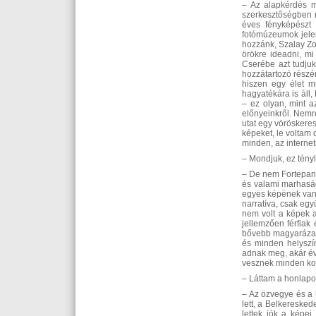
– Az alapkérdés m
szerkesztőségben m
éves fényképészt
fotómúzeumok jelen
hozzánk, Szalay Zol
örökre ideadni, mi
Cserébe azt tudju
hozzátartozó részé
hiszen egy élet m
hagyatékára is áll,
– ez olyan, mint a
előnyeinkről. Nemr
utat egy vöröskeres
képeket, le voltam
minden, az internet
– Mondjuk, ez tényl
– De nem Fortepan-s
és valami marhaság
egyes képének van v
narratíva, csak egy
nem volt a képek a
jellemzően férfiak
bővebb magyarázat,
és minden helyszí
adnak meg, akár évt
vesznek minden kor
– Láttam a honlapo
– Az özvegye és a 
lett, a Belkereske
lettek jók a képei