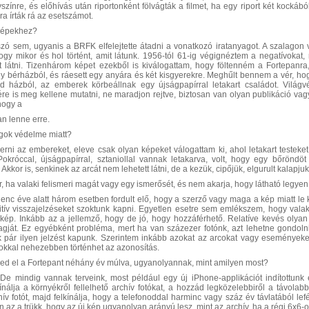
zínre, és előhívás után riportonként fölvágták a filmet, ha egy riport két kockából
ra írták rá az esetszámot.
 képekhez?
szó sem, ugyanis a BRFK elfelejtette átadni a vonatkozó iratanyagot. A szalag
hogy mikor és hol történt, amit látunk. 1956-tól 61-ig végignéztem a negatívokat
t látni. Tizenhárom képet ezekből is kiválogattam, hogy föltenném a Fortepanra
gy bérházból, és ráesett egy anyára és két kisgyerekre. Meghűlt bennem a vér, hog
éd házból, az emberek körbeállnak egy újságpapírral letakart családot. Vilá
re is meg kellene mutatni, ne maradjon rejtve, biztosan van olyan publikáció vagy
hogy a
an lenne erre.
ogok védelme miatt?
erni az embereket, eleve csak olyan képeket válogattam ki, ahol letakart testeket
króccal, újságpapírral, sztaniollal vannak letakarva, volt, hogy egy bőröndöt
Akkor is, senkinek az arcát nem lehetett látni, de a kezük, cipőjük, elgurult kalapju
r, ha valaki felismeri magát vagy egy ismerősét, és nem akarja, hogy látható legyen
enc éve alatt három esetben fordult elő, hogy a szerző vagy maga a kép miatt le
zitív visszajelzéseket szoktunk kapni. Egyetlen esetre sem emlékszem, hogy valaki
kép. Inkább az a jellemző, hogy de jó, hogy hozzáférhető. Relatíve kevés olyan 
agját. Ez egyébként probléma, mert ha van százezer fotónk, azt lehetne gondol
 pár ilyen jelzést kapunk. Szerintem inkább azokat az arcokat vagy eseményeket
okkal nehezebben történhet az azonosítás.
ed el a Fortepant néhány év múlva, ugyanolyannak, mint amilyen most?
 De mindig vannak terveink, most például egy új iPhone-applikációt indítottun
kínálja a környékről fellelhető archív fotókat, a hozzád legközelebbiről a távola
ív fotót, majd felkínálja, hogy a telefonoddal harminc vagy száz év távlatából 
 az a trükk, hogy az új kép ugyanolyan arányú lesz, mint az archív, ha a régi 6x6-os 