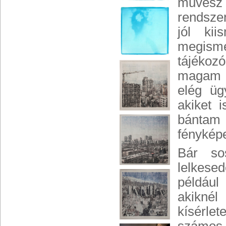
művész i
rendszer
jól ki
megism
tájékoz
magam i
elég üg
akiket 
bántam 
fényképe
Bár so
lelkese
például
akiknél
kísérle