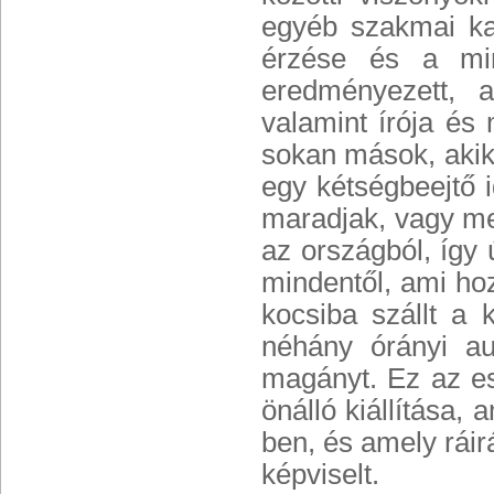
egyéb szakmai ka
érzése és a min
eredményezett, a
valamint írója é
sokan mások, akik
egy kétségbeejtő 
maradjak, vagy m
az országból, így
mindentől, ami ho
kocsiba szállt a 
néhány órányi au
magányt. Ez az es
önálló kiállítása,
ben, és amely ráir
képviselt.