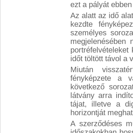
ezt a pályát ebben
Az alatt az idő ala
kezdte fényképez
személyes soroza
megjelenésében na
portréfelvételeket
időt töltött távol 
Miután visszaté
fényképzete a v
következő sorozat
látvány arra indí
tájat, illetve a 
horizontját megha
A szerződéses mun
időszakokban hossz