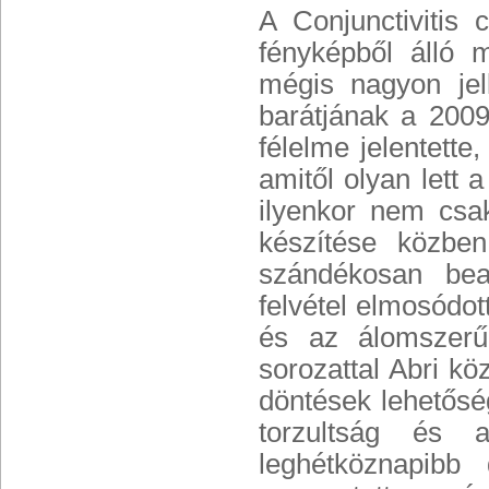
A Conjunctivitis
fényképből álló 
mégis nagyon jel
barátjának a 2009-
félelme jelentett
amitől olyan lett
ilyenkor nem csa
készítése közben
szándékosan bea
felvétel elmosódott
és az álomszerű 
sorozattal Abri k
döntések lehetősé
torzultság és a
leghétköznapibb 