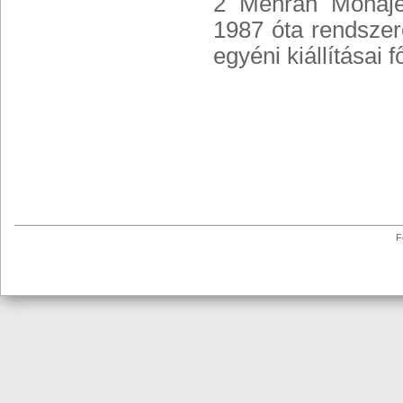
2 Mehran Mohajer
1987 óta rendszere
egyéni kiállításai 
F