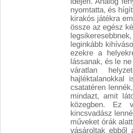
idején. Analóg fé
nyomtatta, és hígí
kirakós játékra e
össze az egész kép
legsikeresebbnek,
leginkább kihívás
ezekre a helyek
lássanak, és le ne
váratlan helyze
hajléktalanokkal 
csatatéren lennék
mindazt, amit lá
közegben. Ez va
kincsvadász lennék
műveket órák alatt
vásároltak ebből 