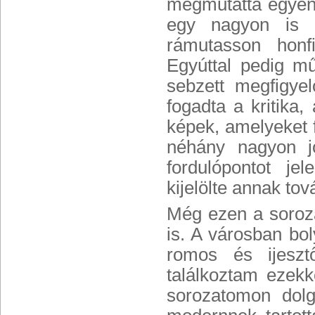
megmutatta egyéni
egy nagyon is é
rámutasson honf
Egyúttal pedig m
sebzett megfigyelő
fogadta a kritika,
képek, amelyeket f
néhány nagyon j
fordulópontot je
kijelölte annak tov
Még ezen a soroz
is. A városban bo
romos és ijeszt
találkoztam ezekk
sorozatomon dol