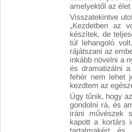
amelyektől az élet
Visszatekintve utol
„Kezdetben az vo
készítek, de teljes
túl lehangoló vo
rájátszani az em
inkább növelni a 
és dramatizálni a
fehér nem lehet j
kezdtem az egésze
Úgy tűnik, hogy az
gondolni rá, és a
iráni művészek 
kapott a kortárs 
tartalmakért és