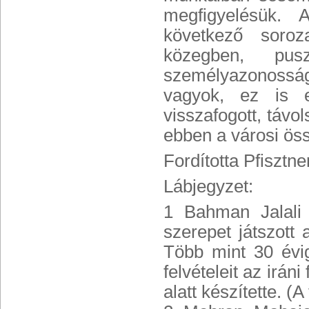
megfigyelésük. 
következő soroz
közegben, pus
személyazonosság
vagyok, ez is e
visszafogott, távo
ebben a városi ös
Fordította Pfisztn
Lábjegyzet:
1 Bahman Jalali (
szerepet játszott
Több mint 30 évi
felvételeit az irán
alatt készítette. (A 