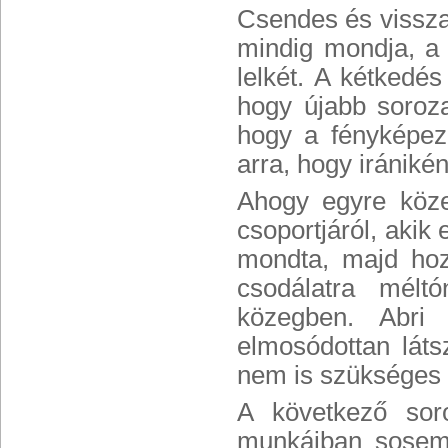
Csendes és vissza
mindig mondja, a 
lelkét. A kétkedés
hogy újabb soroza
hogy a fényképez
arra, hogy irániké
Ahogy egyre közel
csoportjáról, akik 
mondta, majd hoz
csodálatra méltó
közegben. Abri
elmosódottan lát
nem is szükséges 
A következő sor
munkáiban sosem 