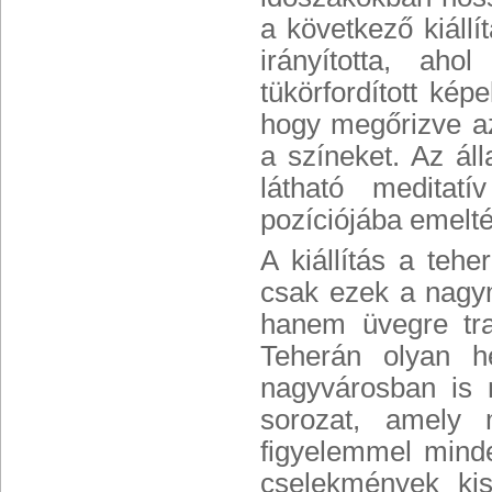
a következő kiáll
irányította, aho
tükörfordított kép
hogy megőrizve az
a színeket. Az ál
látható meditat
pozíciójába emelté
A kiállítás a teh
csak ezek a nagym
hanem üvegre tran
Teherán olyan h
nagyvárosban is 
sorozat, amely 
figyelemmel minde
cselekmények ki