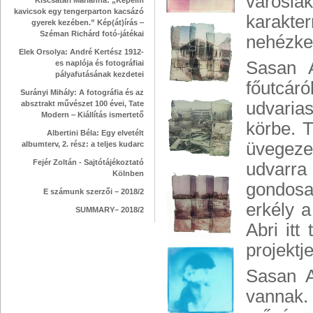
városla
Kiscsatári Marianna: „Képeim
kavicsok egy tengerparton kacsázó
karakte
gyerek kezében.” Kép(át)írás ‒
Széman Richárd fotó-játékai
nehézke
Elek Orsolya: André Kertész 1912-
Sasan A
es naplója és fotográfiai
pályafutásának kezdetei
főutcár
Surányi Mihály: A fotográfia és az
udvaria
absztrakt művészet 100 évei, Tate
Modern ‒ Kiállítás ismertető
körbe. T
Albertini Béla: Egy elvetélt
üvegeze
albumterv, 2. rész: a teljes kudarc
Fejér Zoltán - Sajtótájékoztató
udvarra
Kölnben
gondosa
E számunk szerzői – 2018/2
erkély 
SUMMARY– 2018/2
Abri itt
projektj
Sasan A
vannak.