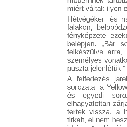
modernnek tartott
miért váltak ilyen 
Hétvégéken és nap
falakon, belopódz
fényképzete ezek
belépjen. „Bár s
felkészülve arr
személyes vonatko
puszta jelenlétük.”
A felfedezés ját
sorozata, a Yell
és egyedi soroz
elhagyatottan zár
tértek vissza, a 
titkait, el nem be