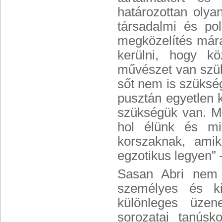
határozottan oly
társadalmi és pol
megközelítés mára
kerülni, hogy köz
művészet van szül
sőt nem is szükség
pusztán egyetlen k
szükségük van. M
hol élünk és mi
korszaknak, ami
egzotikus legyen”
Sasan Abri nem 
személyes és k
különleges üzen
sorozatai tanús