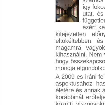
számos c
így foko
utat, é
függetle
ezért k
kifejezetten el
eltökéltebben é
magamra vagyok 
kihasználni. Nem 
hogy összekapcsol
mondja elgondolk
A 2009-es iráni fe
aspektusához has
életére és annak a
korábbinál erőtel
közötti viszonyok