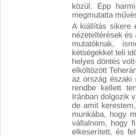
közül. Épp harmi
megmutatta művész
A kiállítás sikere
nézeteltérések és 
mutatóknak, ism
kétségekkel teli id
helyes döntés volt
elköltözött Teherá
az ország északi 
rendbe kellett t
Iránban dolgozik v
de amit kerestem,
munkába, hogy me
vállalnom, hogy f
elkeserített, és 