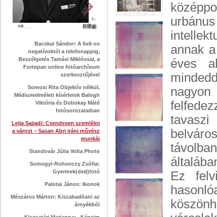
középpo
urbánus
intellek
Bacskai Sándor: A 6x6-os
annak a
negatívoktól a telefonappig,
Beszélgetés Tamási Miklóssal, a
éves al
Fortepan online fotóarchívum
mindedd
szerkesztőjével
Somosi Rita Objektív nélkül,
nagyon 
Médiumelméleti kísérletek Balogh
felfede
Viktória és Dobokay Máté
fotósorozataiban
tavaszi
Leila Sajjadi: Csendesen szemlélni
belváros
a várost ‒ Sasan Abri iráni művész
munkái
távolba
Standovár Júlia Volta Photo
általába
Somogyi-Rohonczy Zsófia:
Gyermek(ded)fotó
Ez fel
Palotai János: Ikonok
hasonló
Mészáros Márton: Kiszabadítani az
köszön
árnyékból