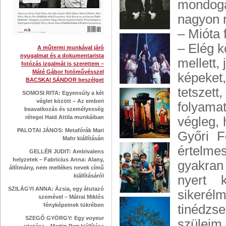
mondogat
nagyon r
– Mióta 
– Elég 
A műtermi munkával járó
nyugalmat és a dokumentarista
mellett,
fotózás izgalmát is szerettem –
Máté Gábor fotóművésszel
képeket
BACSKAI SÁNDOR beszélget
tetszet
SOMOSI RITA: Egyensúly a két
véglet között – Az emberi
folyamat
beavatkozás és személyesség
rétegei Haid Attila munkáiban
végleg, 
PALOTAI JÁNOS: Metafórák Mari
Győri F
Mahr kiállításán
értelme
GELLÉR JUDIT: Ambivalens
helyzetek – Fabricius Anna: Alany,
gyakran
állítmány, nem mellékes nevek című
kiállításáról
nyert 
SZILÁGYI ANNA: Ázsia, egy átutazó
sikerél
szemével – Mátrai Miklós
fényképeinek tükrében
tinédzs
SZEGŐ GYÖRGY: Egy voyeur
szüleim