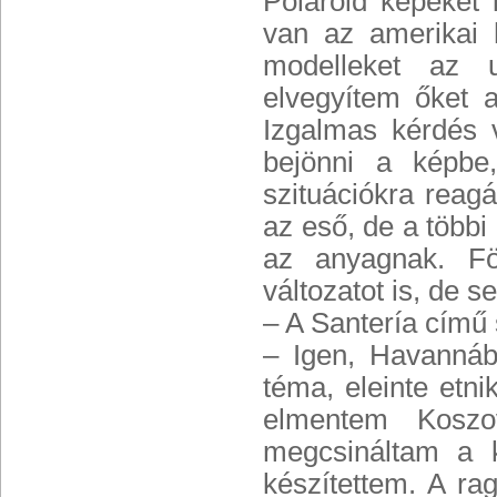
Polaroid képeket
van az amerikai
modelleket az u
elvegyítem őket 
Izgalmas kérdés 
bejönni a képbe
szituációkra reagá
az eső, de a többi
az anyagnak. Fö
változatot is, de 
– A Santería című 
– Igen, Havannáb
téma, eleinte etn
elmentem Koszov
megcsináltam a k
készítettem. A ra