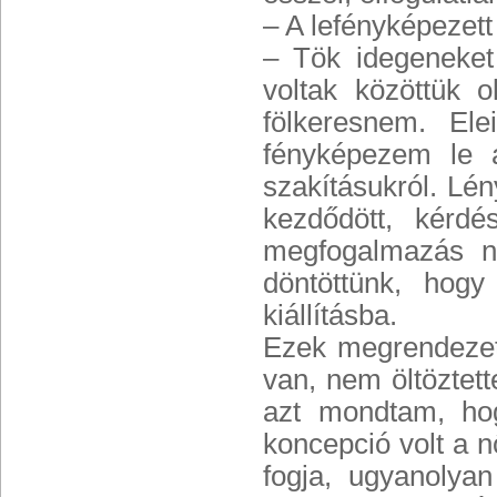
– A lefényképezett
– Tök idegeneket
voltak közöttük o
fölkeresnem. El
fényképezem le 
szakításukról. Lé
kezdődött, kérd
megfogalmazás na
döntöttünk, hogy
kiállításba.
Ezek megrendezett
van, nem öltöztet
azt mondtam, ho
koncepció volt a nő
fogja, ugyanolyan