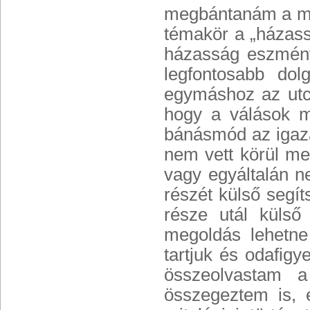
megbántanám a más
témakör a „házass
házasság eszmény
legfontosabb dol
egymáshoz az utc
hogy a válások m
bánásmód az igazá
nem vett körül me
vagy egyáltalán n
részét külső segí
része utál külső
megoldás lehetne 
tartjuk és odafig
összeolvastam a 
összegeztem is, 