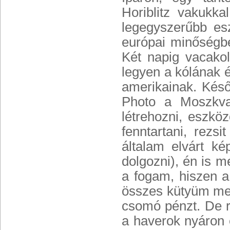
Horiblitz vakukk
legegyszerűbb esz
európai minőségbe
Két napig vacakol
legyen a kólának 
amerikainak. Késő
Photo a Moszkva 
létrehozni, eszkö
fenntartani, rezsi
általam elvárt ké
dolgozni), én is 
a fogam, hiszen 
összes kütyüm meg
csomó pénzt. De rá
a haverok nyáron 