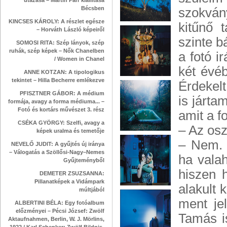
utazása – Martin Parr kiállítása
Bécsben
szokván
KINCSES KÁROLY: A részlet egésze
kitűnő 
– Horváth László képeiről
szinte 
SOMOSI RITA: Szép lányok, szép
ruhák, szép képek – Nők Chanelben
a fotó i
/ Women in Chanel
két évé
ANNE KOTZAN: A tipologikus
tekintet – Hilla Becherre emlékezve
Érdekelt
PFISZTNER GÁBOR: A médium
is járta
formája, avagy a forma médiuma... –
Fotó és kortárs művészet 3. rész
amit a f
CSÉKA GYÖRGY: Szelfi, avagy a
– Az osz
képek uralma és temetője
– Nem. 
NEVELŐ JUDIT: A gyűjtés új iránya
– Válogatás a Szöllősi-Nagy–Nemes
ha valah
Gyűjteményből
hiszen 
DEMETER ZSUZSANNA:
Pillanatképek a Vidámpark
alakult 
múltjából
ment je
ALBERTINI BÉLA: Egy fotóalbum
előzményei – Pécsi József: Zwölf
Tamás i
Aktaufnahmen, Berlin, W. J. Mörlins,