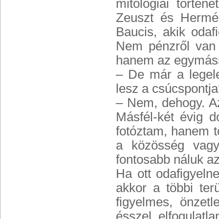
mitológiai történ
Zeuszt és Hermé
Baucis, akik odaf
Nem pénzről van 
hanem az egymássa
– De már a legel
lesz a csúcspontj
– Nem, dehogy. Az
Másfél-két évig d
fotóztam, hanem t
a közösség vagy
fontosabb náluk az
Ha ott odafigyeln
akkor a többi te
figyelmes, önzet
ésszel, elfogulatl