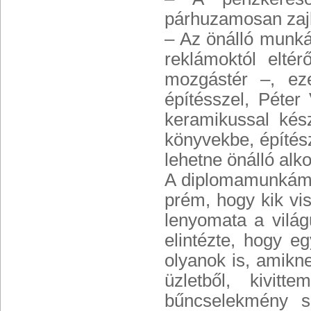
párhuzamosan zajl
– Az önálló munká
reklámoktól elté
mozgástér –, eze
építésszel, Péte
keramikussal kés
könyvekbe, építés
lehetne önálló alk
A diplomamunkám e
prém, hogy kik vis
lenyomata a világ
elintézte, hogy e
olyanok is, amikne
üzletből, kivit
bűncselekmény s