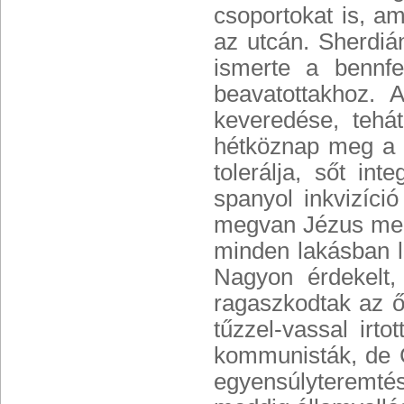
csoportokat is, a
az utcán. Sherdián
ismerte a bennfe
beavatottakhoz. 
keveredése, tehá
hétköznap meg a 
tolerálja, sőt in
spanyol inkvizíci
megvan Jézus megf
minden lakásban lá
Nagyon érdekelt
ragaszkodtak az ő
tűzzel-vassal irt
kommunisták, de C
egyensúlyteremté