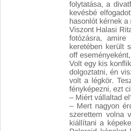
folytatása, a diva
kevésbé elfogadot
hasonlót kérnek a
Viszont Halasi Rit
fotózásra, amire 
keretében került 
off eseményeként,
Volt egy kis konfli
dolgoztatni, én vis
volt a légkör. Te
fényképezni, ezt c
– Miért vállaltad el
– Mert nagyon érd
szerettem volna 
kiállítani a képek