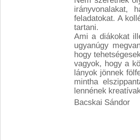
Nem szeretnék oly
irányvonalakat,
feladatokat. A ko
tartani.
Ami a diákokat il
ugyanúgy megvan 
hogy tehetségesek
vagyok, hogy a kö
lányok jönnek föl
mintha elszippant
lennének kreatívak
Bacskai Sándor