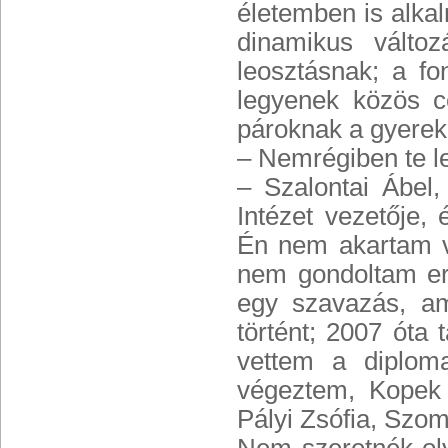
életemben is alkal
dinamikus válto
leosztásnak; a fo
legyenek közös c
pároknak a gyerek
– Nemrégiben te l
– Szalontai Ábel,
Intézet vezetője,
Én nem akartam vo
nem gondoltam er
egy szavazás, am
történt; 2007 óta
vettem a diploma
végeztem, Kopek G
Pályi Zsófia, Szom