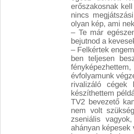
erőszakosnak kell
nincs megjátszás
olyan kép, ami nek
– Te már egészen 
bejutnod a kevese
– Felkértek engem 
ben teljesen bes
fényképezhettem, 
évfolyamunk végzet
rivalizáló cégek
készíthettem példá
TV2 bevezető kam
nem volt szüksége
zseniális vagyo
ahányan képesek vo