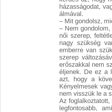
házasságodat, vag
álmával.
– Mit gondolsz, mi
– Nem gondolom, h
női szerep, felté
nagy szükség van
emberre van szük
szerep változásáv
erőszakkal nem sz
éljenek. De ez a l
azt, hogy a köve
Kényelmesek vagyu
nem visszük le a 
Az foglalkoztatott
legfontosabb, am