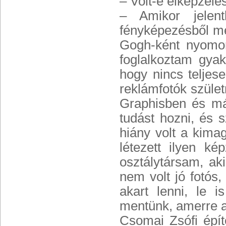
– Volt-e elképzel
– Amikor jelen
fényképezésből meg
Gogh-ként nyomo
foglalkoztam gyak
hogy nincs teljes
reklámfotók szüle
Graphisben és más
tudást hozni, és s
hiány volt a kima
létezett ilyen k
osztálytársam, aki
nem volt jó fotós,
akart lenni, le 
mentünk, amerre a
Csomai Zsófi épít