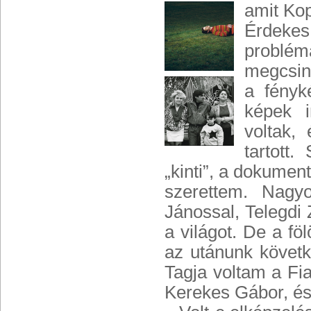
amit Kop
Érdekes
problémá
megcsiná
a fényk
képek i
voltak,
tartott
„kinti”, a dokumen
szerettem. Nagyo
Jánossal, Telegdi 
a világot. De a fö
az utánunk követk
Tagja voltam a Fi
Kerekes Gábor, és