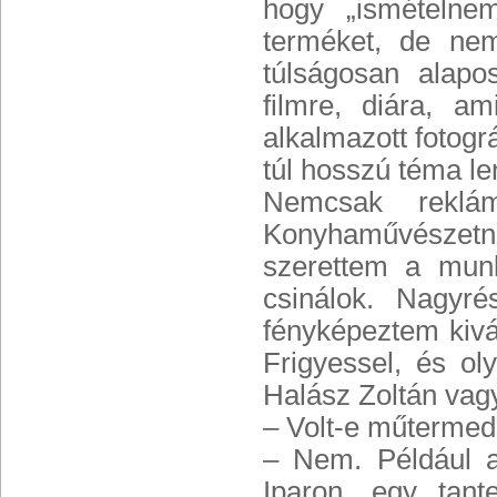
hogy „ismételnem
terméket, de nem
túlságosan alapo
filmre, diára, a
alkalmazott fotogr
túl hosszú téma le
Nemcsak reklám
Konyhaművészetnek
szerettem a munk
csinálok. Nagyré
fényképeztem kiv
Frigyessel, és ol
Halász Zoltán vag
– Volt-e műterme
– Nem. Például a
Iparon, egy tan