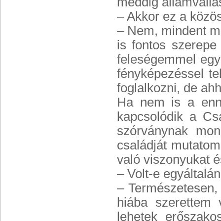
meddig államvallá
– Akkor ez a közö
– Nem, mindent m
is fontos szerepe
feleségemmel együ
fényképezéssel te
foglalkozni, de ah
Ha nem is a enn
kapcsolódik a Csa
szórványnak mond
családját mutatom
való viszonyukat és
– Volt-e egyáltalá
– Természetesen, 
hiába szerettem v
lehetek erőszako