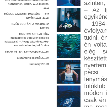
1922 / Karl Schenker: Zwölf Bildnis-
szinten,
Aufnahmen, Berlin, W. J. Mörlins,
1919
– Az Ip
MÓDOS GÁBOR: Pista Bácsi – Tóth
egyikéne
István (1923–2016)
– 1984-
FEJÉR ZOLTÁN: A Middlemiss
kamera
évfolya
MONTVAI ATTILA: Hány
tudni, é
megapixeles volt Michelangelo
kalapácsa? – Avagy alkotói eszköz-
én volta
e a fotótechnológia? 3. rész
elég so
TÍMÁR PÉTER: Könyvespolc 2016/4
készíte
E számunk szerzői 2016/4
nyertem
Summary 2016/4
pécsi 
fénymás
fotóklub
módon i
csak én 
ma megi