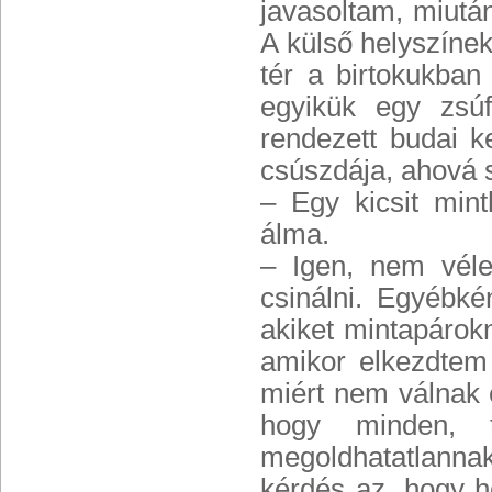
javasoltam, miután
A külső helyszínek
tér a birtokukba
egyikük egy zsúf
rendezett budai k
csúszdája, ahová 
– Egy kicsit min
álma.
– Igen, nem véle
csinálni. Egyébk
akiket mintapárok
amikor elkezdtem 
miért nem válnak e
hogy minden, t
megoldhatatlannak
kérdés az, hogy 