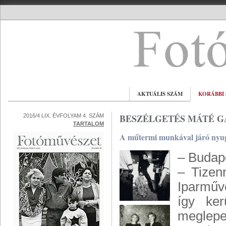
AKTUÁLIS SZÁM
KORÁBBI
BESZÉLGETÉS MÁTÉ 
2016/4 LIX. ÉVFOLYAM 4. SZÁM
TARTALOM
A műtermi munkával járó nyuga
– Budape
– Tizen
Iparművé
így ker
meglep