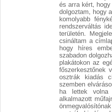
és arra kért, hog
dolgoztam, hogy a
komolyabb fényké
rendszerváltás id
területén. Megje
csináltam a címla
hogy híres ember
szabadon dolgozhat
plakátokon az egé
főszerkesztőnek 
osztrák kiadás 
szemben elváráso
ha lettek volna
alkalmazott műfaj
önmegvalósítónak