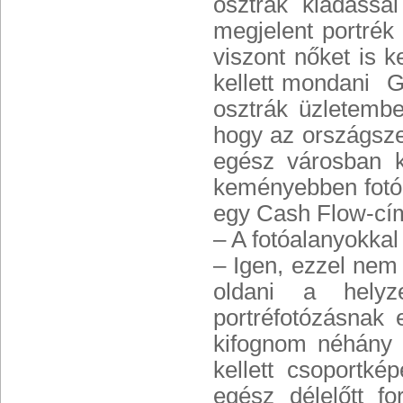
osztrák kiadássa
megjelent portrék
viszont nőket is k
kellett mondani G
osztrák üzletembe
hogy az országsze
egész városban k
keményebben fotóz
egy Cash Flow-cí
– A fotóalanyokka
– Igen, ezzel nem
oldani a hely
portréfotózásnak 
kifognom néhány i
kellett csoportké
egész délelőtt fo