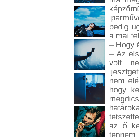
képzőm
iparművé
pedig u
a mai fe
– Hogy 
– Az el
volt, n
ijesztge
nem elég
hogy ke
megdics
határok
tetszett
az ő ke
tennem, 