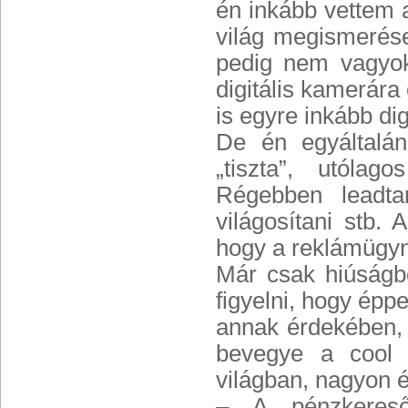
én inkább vettem a
világ megismerése
pedig nem vagyok
digitális kamerára
is egyre inkább digi
De én egyáltalá
„tiszta”, utólag
Régebben leadta
világosítani stb. 
hogy a reklámügyn
Már csak hiúságb
figyelni, hogy épp
annak érdekében,
bevegye a cool 
világban, nagyon é
– A pénzkereső