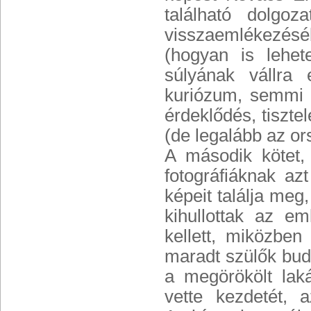
található dolgoz
visszaemlékezésé
(hogyan is lehet
súlyának vállra
kuriózum, semmi 
érdeklődés, tiszte
(de legalább az or
A második kötet,
fotográfiáknak az
képeit találja me
kihullottak az em
kellett, miközben
maradt szülők buda
a megörökölt lak
vette kezdetét, 