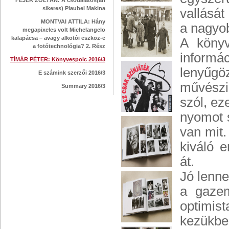
FEJÉR ZOLTÁN: A csodálatos(an
sikeres) Plaubel Makina
vallását
MONTVAI ATTILA: Hány
a nagyo
megapixeles volt Michelangelo
kalapácsa – avagy alkotói eszköz-e
A könyv
a fotótechnológia? 2. Rész
informá
TÍMÁR PÉTER: Könyvespolc 2016/3
lenyűgöz
E számink szerzői 2016/3
művészi
Summary 2016/3
szól, ez
nyomot 
van mit
kiváló 
át.
Jó lenne
a gazem
optimis
kezükbe