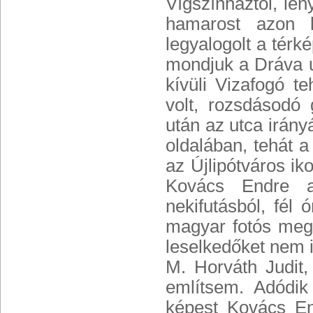
Vígszínháztól, lé
hamarost azon k
legyalogolt a térk
mondjuk a Dráva u
kívüli Vizafogó t
volt, rozsdásodó
után az utca irán
oldalában, tehát a
az Újlipótváros iko
Kovács Endre a 
nekifutásból, fél 
magyar fotós megt
leselkedőket nem 
M. Horváth Judit,
említsem. Adódik
képest Kovács En