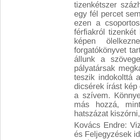
tizenkétszer száz
egy fél percet sem
ezen a csoportos
férfiakról tizenké
képen ölelkezn
forgatókönyvet ta
állunk a szövege
pályatársak megka
teszik indokolttá 
dicsérek írást kép 
a szívem. Könnyen
más hozzá, mint
hatszázat kiszórn
Kovács Endre: Vi
és Feljegyzések i