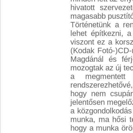
hivatott szerveze
magasabb pusztító
Történetünk a re
lehet építkezni,
viszont ez a kors
(Kodak Fotó-)CD-r
Magdánál és férj
mozogtak az új te
a megmentett 
rendszerezhetővé
hogy nem csupán
jelentősen megelőz
a közgondolkodás 
munka, ma hősi tet
hogy a munka öröm