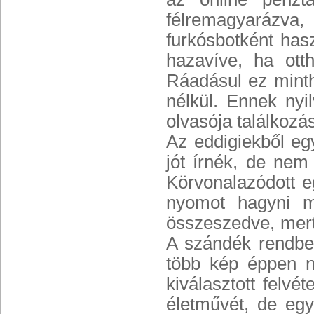
félremagyarázva,
furkósbotként has
hazavíve, ha ott
Ráadásul ez minth
nélkül. Ennek nyi
olvasója találkozá
Az eddigiekből eg
jót írnék, de nem
Körvonalazódott e
nyomot hagyni ma
összeszedve, mert 
A szándék rendbe
több kép éppen n
kiválasztott felv
életművét, de egy