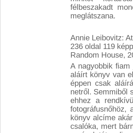
félbeszakadt mon
meglátszana.
Annie Leibovitz: A
236 oldal 119 képp
Random House, 20
A nagyobbik fiam 
aláírt könyv van e
éppen csak aláír
netről. Semmiből s
ehhez a rendkívü
fotográfusnőhöz, 
könyv alcíme akár
csalóka, mert bár