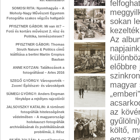
két kiállításáról
felfog
SOMOSI RITA: Nyomhagyás – A
meggyil
Moholy-Nagy Művészeti Egyetem
Fotográfia szakos végzős hallgatói
sokan le
PFISZTNER GÁBOR: Mi van itt? –
kezelték
Fotó és kortárs művészet 2. rész és
Politika, természetesen?
Az album
PFISZTNER GÁBOR: Thomas
napjain
Struth Nature & Politics című
kiállítása a berlini Martin Gropius
különbö
Bauban
előbbre 
ANNE KOTZAN: Találkozások a
fotográfiával – Arles 2016
szinkro
SZEGŐ GYÖRGY: Városportrék –
magyar s
Zoom! Építészet- és városképek
„emberi
SÜMEGI GYÖRGY: Anders Engman
fényképe a rejtélyes rajzolóról
acsarkod
JALSOVSZKY KATALIN: A történeti
az kövé
fotográfiák hitelességének
védelmében – A magyarországi
gyűlölni
holokauszt-fotográfiák
archiválásának és publikálásának
költő, m
problémái, 2. Rész
egyszer