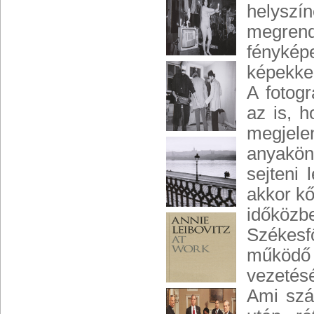
helyszí
megrend
fényképe
képekkel
A fotogr
az is, 
megjele
anyakön
sejteni
akkor k
időköz
Székesf
működő
vezetésé
Ami szá