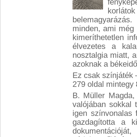
fényképe
korlátok
belemagyarázás. 
minden, ami még a
kimeríthetetlen in
élvezetes a kal
nosztalgia miatt, 
azoknak a békeidők
Ez csak színjáték
279 oldal mintegy
B. Müller Magda, 
valójában sokkal 
igen színvonalas 
gazdagította a k
dokumentációját