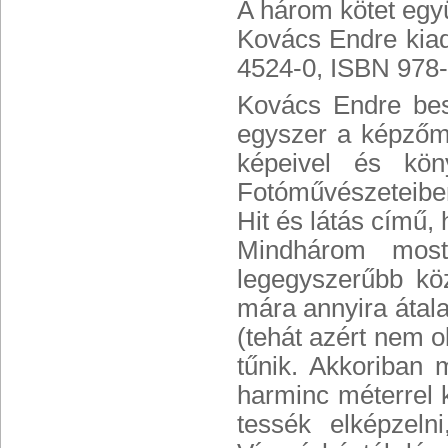
A három kötet együ
Kovács Endre kia
4524-0, ISBN 978
Kovács Endre bes
egyszer a képzőmű
képeivel és kön
Fotóművészeteiben
Hit és látás című,
Mindhárom most
legegyszerűbb kö
mára annyira átala
(tehát azért nem o
tűnik. Akkoriban 
harminc méterrel 
tessék elképzeln