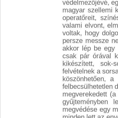
védelmezőjévé, eg
magyar szellemi ku
operatőreit, szín
valami elvont, elm
voltak, hogy dolg
persze messze ne
akkor lép be egy
csak pár órával k
kikészített, sok
felvételnek a sors
köszönhetően, a 
felbecsülhetetlen
megverekedett (a t
gyűjteményben l
megvédése egy más
minden lett az eny