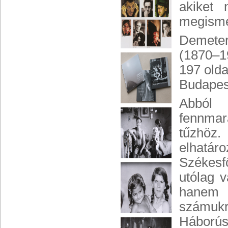
akiket
megisme
Demete
(1870–19
197 olda
Budapes
Abból 
fennmar
tűzhöz
elhatá
Székesf
utólag 
hanem m
számuk
Háborús