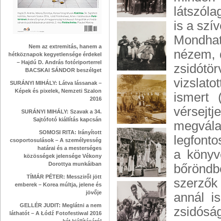
látszóla
is a szí
Mondhat
Nem az extremitás, hanem a
nézem, 
hétköznapok kegyetlensége érdekel
– Hajdú D. András fotóriporterrel
zsidótö
BACSKAI SÁNDOR beszélget
vizslato
SURÁNYI MIHÁLY: Látva lássanak –
Képek és pixelek, Nemzeti Szalon
ismert 
2016
vérsejtj
SURÁNYI MIHÁLY: Szavak a 34.
Sajtófotó kiállítás kapcsán
megvá
SOMOSI RITA: Irányított
legfont
csoportosulások – A személyesség
határai és a mesterséges
a könyv
közösségek jelensége Vékony
Dorottya munkáiban
bőröndb
TÍMÁR PÉTER: Messziről jött
szerzők
emberek – Korea múltja, jelene és
jövője
annál i
GELLÉR JUDIT: Meglátni a nem
zsidósá
láthatót – A Łódź Fotofestiwal 2016