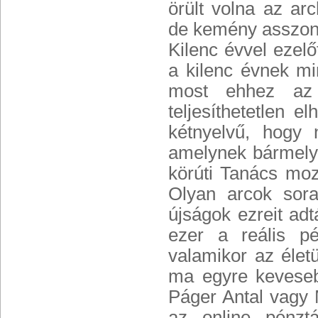
örült volna az ar
de kemény asszony 
Kilenc évvel ezelő
a kilenc évnek mi
most ehhez az 
teljesíthetetlen 
kétnyelvű, hogy
amelynek bármelyi
körúti Tanács mozi
Olyan arcok sor
újságok ezreit adt
ezer a reális p
valamikor az élet
ma egyre kevesebb
Páger Antal vagy 
az online pénztá