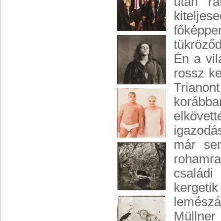
után rá
kitelje
főképp
tükröződ
Én a vi
rossz k
Trianont
korábba
elkövet
igazodá
már sem
rohamra
családi
kerget
lemészár
Müllne