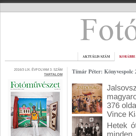
AKTUÁLIS SZÁM
KORÁBBI
Tímár Péter: Könyvespolc 
2016/3 LIX. ÉVFOLYAM 3. SZÁM
TARTALOM
Jalsovs
magyaro
376 olda
Vince K
Hetek ó
minden 