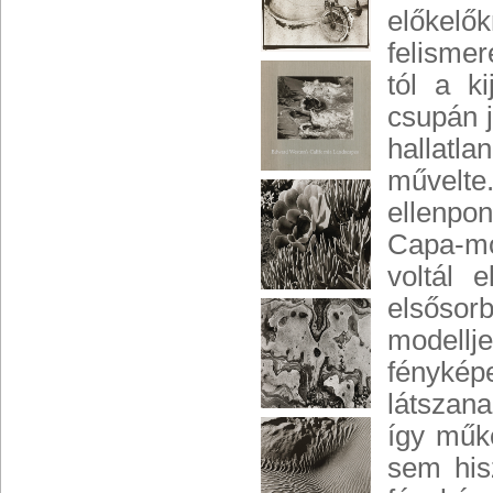
előkelő
felismer
tól a k
csupán j
hallatl
művelte
ellenpon
Capa-mo
voltál 
elsősorb
modellj
fénykép
látszan
így műk
sem his