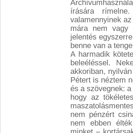
Archívumhasznála
írására rímeln
valamennyinek az 
mára nem vagy al
jelentés egyszerre
benne van a tenge
A harmadik kötet
beleéléssel. Ne
akkoriban, nyilv
Pétert is néztem 
és a szövegnek: a
hogy az tökéletes
maszatolásmentes
nem pénzért csin
nem ebben élték 
minket – kortársak