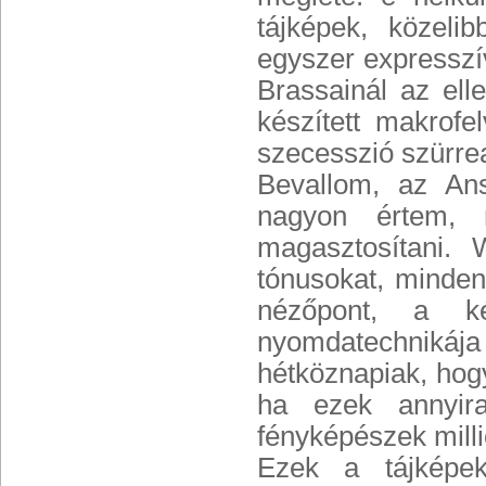
tájképek, közeli
egyszer expresszí
Brassainál az ell
készített makrof
szecesszió szürreal
Bevallom, az Ans
nagyon értem, 
magasztosítani.
tónusokat, minden
nézőpont, a k
nyomdatechnikája
hétköznapiak, hogy
ha ezek annyir
fényképészek mill
Ezek a tájképek