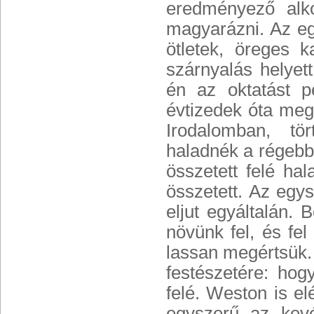
eredményező alko
magyarázni. Az egy
ötletek, öreges 
szárnyalás helyet
én az oktatást p
évtizedek óta meg
Irodalomban, tö
haladnék a régebb
összetett felé ha
összetett. Az egy
eljut egyáltalán.
növünk fel, és fe
lassan megértsük.
festészetére: ho
felé. Weston is el
egyszerű az kev