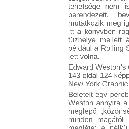
tehetsége nem i
berendezett, bev
mutatkozik meg ig
itt a könyvben rö
tűzhelye mellett
például a Rolling
lett volna.
Edward Weston’s 
143 oldal 124 képp
New York Graphic 
Beletelt egy perc
Weston annyira a 
meglepő „közönség
minden magától é
megléte: e nélk