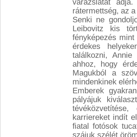
varázslatát adja
rátermettség, az a 
Senki ne gondoljon
Leibovitz kis t
fényképezés mint
érdekes helyeke
találkozni, Annie
ahhoz, hogy érdem
Magukból a szöv
mindenkinek elérh
Emberek gyakran 
pályájuk kiválas
tévéközvetítése
karriereket indít
fiatal fotósok tuc
szájuk szélét örö