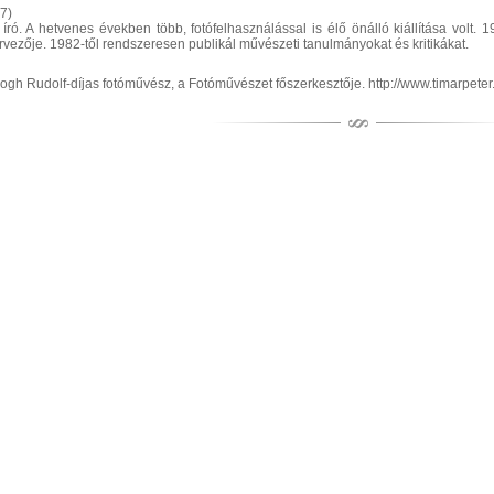
7)
 író. A hetvenes években több, fotófelhasználással is élő önálló kiállítása volt
ervezője. 1982-től rendszeresen publikál művészeti tanulmányokat és kritikákat.
ogh Rudolf-díjas fotóművész, a Fotóművészet főszerkesztője. http://www.timarpeter