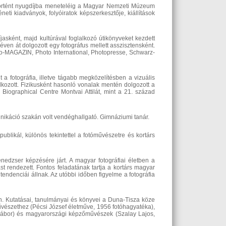
történt nyugdíjba meneteléig a Magyar Nemzeti Múzeum
ti kiadványok, folyóiratok képszerkesztője, kiállítások
asként, majd kultúrával foglalkozó útikönyveket kezdett
éven át dolgozott egy fotográfus mellett asszisztensként.
to-MAGAZIN, Photo International, Photopresse, Schwarz-
a fotográfia, illetve tágabb megközelítésben a vizuális
glalkozott. Fizikusként hasonló vonalak mentén dolgozott a
iographical Centre Montvai Attilát, mint a 21. század
nikáció szakán volt vendéghallgató. Gimnáziumi tanár.
ublikál, különös tekintettel a fotóművészetre és kortárs
zser képzésére járt. A magyar fotográfiai életben a
ást rendezett. Fontos feladatának tartja a kortárs magyar
endenciái állnak. Az utóbbi időben figyelme a fotográfia
an. Kutatásai, tanulmányai és könyvei a Duna-Tisza köze
vészethez (Pécsi József életműve, 1956 fotóhagyatéka),
 Gábor) és magyarországi képzőművészek (Szalay Lajos,