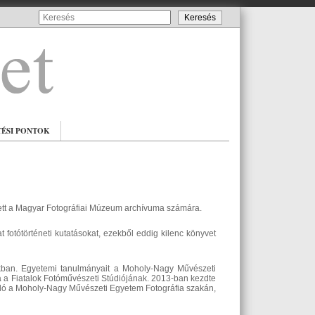
TÉSI PONTOK
ített a Magyar Fotográfiai Múzeum archívuma számára.
 fotótörténeti kutatásokat, ezekből eddig kilenc könyvet
iratokban. Egyetemi tanulmányait a Moholy-Nagy Művészeti
a a Fiatalok Fotóművészeti Stúdiójának. 2013-ban kezdte
adó a Moholy-Nagy Művészeti Egyetem Fotográfia szakán,