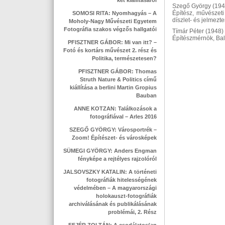
két kiállításáról
Szegő György (194
Építész, művészeti
SOMOSI RITA: Nyomhagyás – A
díszlet- és jelmezt
Moholy-Nagy Művészeti Egyetem
Fotográfia szakos végzős hallgatói
Tímár Péter (1948)
Építészmérnök, Bal
PFISZTNER GÁBOR: Mi van itt? –
Fotó és kortárs művészet 2. rész és
Politika, természetesen?
PFISZTNER GÁBOR: Thomas
Struth Nature & Politics című
kiállítása a berlini Martin Gropius
Bauban
ANNE KOTZAN: Találkozások a
fotográfiával – Arles 2016
SZEGŐ GYÖRGY: Városportrék –
Zoom! Építészet- és városképek
SÜMEGI GYÖRGY: Anders Engman
fényképe a rejtélyes rajzolóról
JALSOVSZKY KATALIN: A történeti
fotográfiák hitelességének
védelmében – A magyarországi
holokauszt-fotográfiák
archiválásának és publikálásának
problémái, 2. Rész