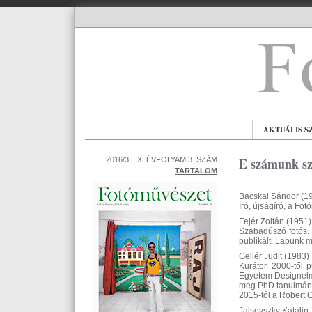
AKTUÁLIS S
E számunk sze
2016/3 LIX. ÉVFOLYAM 3. SZÁM
TARTALOM
Bacskai Sándor (1
Író, újságíró, a Fo
Fejér Zoltán (1951)
Szabadúszó fotós. 1
publikált. Lapunk 
Gellér Judit (1983)
Kurátor. 2000-től 
Egyetem Designelmé
meg PhD tanulmánya
2015-től a Robert 
Jalsovszky Katalin,