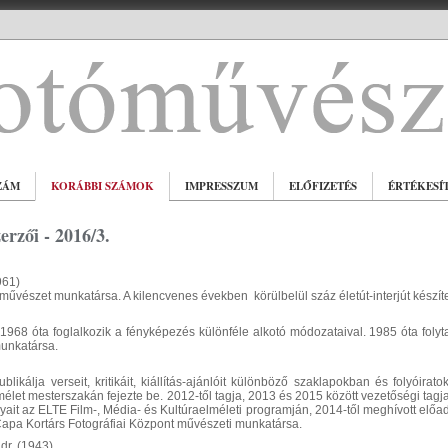
ZÁM
KORÁBBI SZÁMOK
IMPRESSZUM
ELŐFIZETÉS
ÉRTÉKESÍ
rzői - 2016/3.
961)
tóművészet munkatársa. A kilencvenes években körülbelül száz életút-interjút kész
968 óta foglalkozik a fényképezés különféle alkotó módozataival. 1985 óta folytat
munkatársa.
publikálja verseit, kritikáit, kiállítás-ajánlóit különböző szaklapokban és folyó
let mesterszakán fejezte be. 2012-től tagja, 2013 és 2015 között vezetőségi tagj
it az ELTE Film-, Média- és Kultúraelméleti programján, 2014-től meghívott elő
Capa Kortárs Fotográfiai Központ művészeti munkatársa.
 dr. (1943)