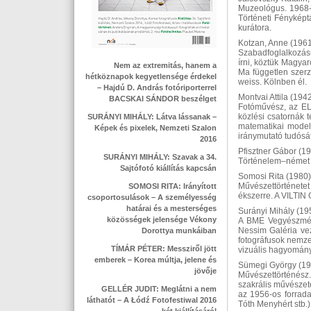
Muzeológus. 1968-
Történeti Fényképt
kurátora.
Kotzan, Anne (196
Szabadfoglalkozású
írni, köztük Magyar
Nem az extremitás, hanem a
Ma független szerz
hétköznapok kegyetlensége érdekel
weiss. Kölnben él.
– Hajdú D. András fotóriporterrel
Montvai Attila (194
BACSKAI SÁNDOR beszélget
Fotóművész, az ELT
közlési csatornák t
SURÁNYI MIHÁLY: Látva lássanak –
matematikai modell
Képek és pixelek, Nemzeti Szalon
iránymutató tudósá
2016
Pfisztner Gábor (1
SURÁNYI MIHÁLY: Szavak a 34.
Történelem–német s
Sajtófotó kiállítás kapcsán
Somosi Rita (1980)
Művészettörténetet 
SOMOSI RITA: Irányított
ékszerre. A VILTIN
csoportosulások – A személyesség
határai és a mesterséges
Surányi Mihály (19
közösségek jelensége Vékony
A BME Vegyészmérn
Nessim Galéria veze
Dorottya munkáiban
fotográfusok nemzet
TÍMÁR PÉTER: Messziről jött
vizuális hagyományb
emberek – Korea múltja, jelene és
Sümegi György (19
jövője
Művészettörténész.
szakrális művészet
GELLÉR JUDIT: Meglátni a nem
az 1956-os forrad
láthatót – A Łódź Fotofestiwal 2016
Tóth Menyhért stb.