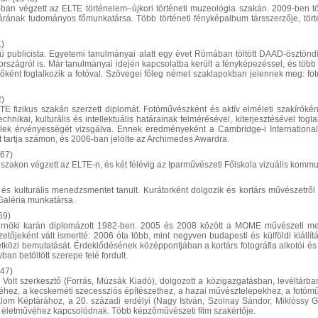
ban végzett az ELTE történelem–újkori történeti muzeológia szakán. 2009-ben 
árának tudományos főmunkatársa. Több történeti fényképalbum társszerzője, történe
1)
 publicista. Egyetemi tanulmányai alatt egy évet Rómában töltött DAAD-ösztöndíj
országról is. Már tanulmányai idején kapcsolatba került a fényképezéssel, és több 
őként foglalkozik a fotóval. Szövegei főleg német szaklapokban jelennek meg: fo
2)
E fizikus szakán szerzett diplomát. Fotóművészként és aktív elméleti szakíróként 
echnikai, kulturális és intellektuális határainak felmérésével, kiterjesztésével fo
ek érvényességét vizsgálva. Ennek eredményeként a Cambridge-i International B
t tartja számon, és 2006-ban jelölte az Archimedes Awardra.
967)
zakon végzett az ELTE-n, és két félévig az Iparművészeti Főiskola vizuális kommu
és kulturális menedzsmentet tanult. Kurátorként dolgozik és kortárs művészetről p
 Galéria munkatársa.
59)
öki karán diplomázott 1982-ben. 2005 és 2008 között a MOME művészeti mened
tőjeként vált ismertté: 2006 óta több, mint negyven budapesti és külföldi kiállít
közi bemutatását. Érdeklődésének középpontjában a kortárs fotográfia alkotói és t
an betöltött szerepe felé fordult.
47)
 Volt szerkesztő (Forrás, Múzsák Kiadó), dolgozott a közigazgatásban, levéltárb
éhez, a kecskeméti szecessziós építészethez, a hazai művésztelepekhez, a fotómű
alom Képtárához, a 20. századi erdélyi (Nagy István, Szolnay Sándor, Miklóssy
) életművéhez kapcsolódnak. Több képzőművészeti film szakértője.