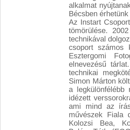
alkalmat nyújtanak
Bécsben érhetünk 
Az Instart Csoport
tömörülése. 2002
technikával dolgoz
csoport számos k
Esztergomi Foto
elnevezésű tárla
technikai megköt
Simon Márton költő
a legkülönfélébb 
idézett verssorokr
ami mind az írást
művészek Fiala 
Kolozsi Bea, Ko