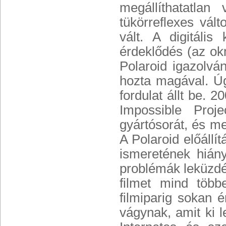
megállíthatatla
tükörreflexes vál
vált. A digitáli
érdeklődés (az ok
Polaroid igazolván
hozta magával. Úg
fordulat állt be. 
Impossible Proje
gyártósorát, és meg
A Polaroid előáll
ismeretének hián
problémák leküzdés
filmet mind több
filmiparig sokan 
vágynak, amit ki l