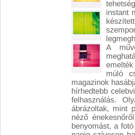
tehetsé
instant
készíte
szempo
legmegha
A művé
meghatá
emelték
múló cs
magazinok hasábja
hírhedtebb celebvi
felhasználás. O
ábrázoltak, mint
néző énekesnőről,
benyomást, a fotó 
napig szívesen ha