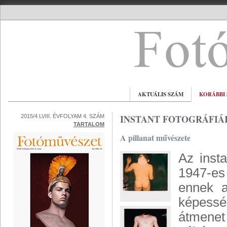
AKTUÁLIS SZÁM
KORÁBBI
INSTANT FOTOGRÁFIÁ
2015/4 LVIII. ÉVFOLYAM 4. SZÁM
TARTALOM
A pillanat művészete
Az inst
1947-es
ennek a
képesség
átmenet 