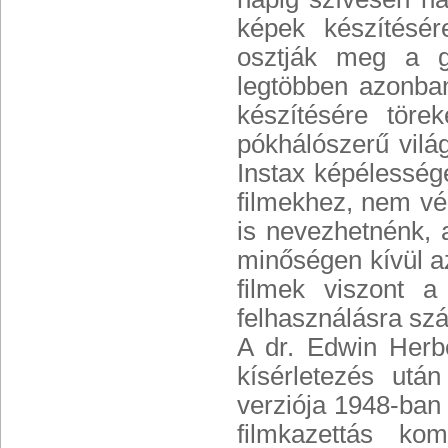
képek készítésér
osztják meg a g
legtöbben azonban
készítésére töre
pókhálószerű világ
Instax képélesség
filmekhez, nem vé
is nevezhetnénk, 
minőségen kívül az
filmek viszont a
felhasználásra szá
A dr. Edwin Herbe
kísérletezés utá
verziója 1948-ban 
filmkazettás k