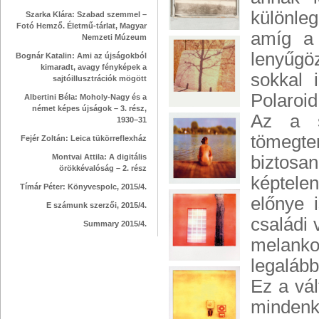
különle
Szarka Klára: Szabad szemmel –
Fotó Hemző. Életmű-tárlat, Magyar
amíg a 
Nemzeti Múzeum
lenyűgö
Bognár Katalin: Ami az újságokból
kimaradt, avagy fényképek a
sokkal 
sajtóillusztrációk mögött
Polaroid
Albertini Béla: Moholy-Nagy és a
német képes újságok – 3. rész,
Az a s
1930–31
tömegte
Fejér Zoltán: Leica tükörreflexház
Montvai Attila: A digitális
biztosan
örökkévalóság – 2. rész
képtele
Tímár Péter: Könyvespolc, 2015/4.
előnye 
E számunk szerzői, 2015/4.
családi
Summary 2015/4.
melankol
legalább
Ez a vál
mindenk