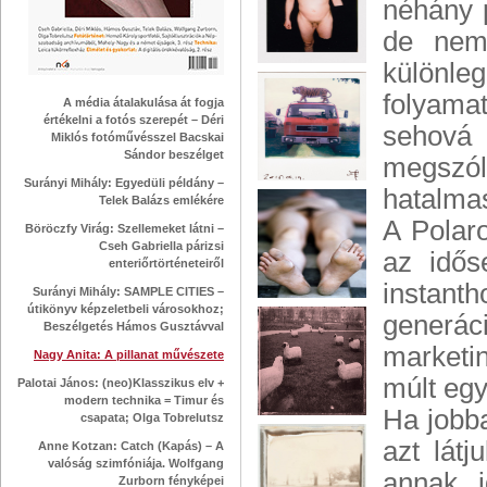
néhány p
de nem
különle
folyama
A média átalakulása át fogja
értékelni a fotós szerepét – Déri
sehová
Miklós fotóművésszel Bacskai
Sándor beszélget
megszól
Surányi Mihály: Egyedüli példány –
hatalmas
Telek Balázs emlékére
A Polar
Böröczfy Virág: Szellemeket látni –
Cseh Gabriella párizsi
az idős
enteriőrtörténeteiről
instanth
Surányi Mihály: SAMPLE CITIES –
útikönyv képzeletbeli városokhoz;
generác
Beszélgetés Hámos Gusztávval
marketi
Nagy Anita: A pillanat művészete
múlt egy
Palotai János: (neo)Klasszikus elv +
modern technika = Timur és
Ha jobba
csapata; Olga Tobrelutsz
azt lát
Anne Kotzan: Catch (Kapás) – A
valóság szimfóniája. Wolfgang
annak i
Zurborn fényképei