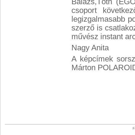
Balázs,Tóth (EGO
csoport következ
legizgalmasabb po
szerző is csatlako
művész instant arc
Nagy Anita
A képcímek sorszá
Márton POLAROIDO
F