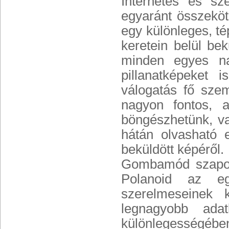
Internetes és sz
egyaránt összeköt
egy különleges, té
keretein belül be
minden egyes na
pillanatképeket 
válogatás fő sze
nagyon fontos, a
böngészhetünk, va
hátán olvasható e
beküldött képéről.
Gombamód szaporo
Polanoid az eg
szerelmeseinek 
legnagyobb adat
különlegességében