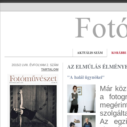
AKTUÁLIS SZÁM
KORÁBBI
AZ ELMÚLÁS ÉLMÉNYE
2015/2 LVIII. ÉVFOLYAM 2. SZÁM
TARTALOM
"A halál ügynökei"
Már köz
a fotog
megérin
szolgált
Az egzi