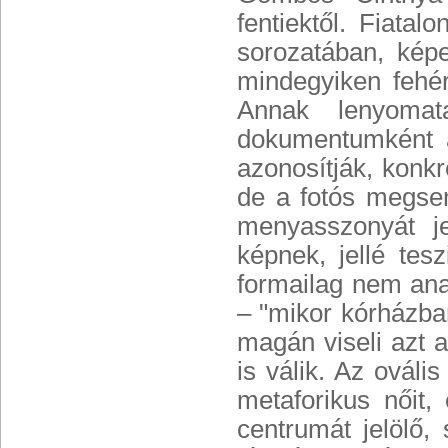
fentiektől. Fiata
sorozatában, képei
mindegyiken fehér
Annak lenyomata
dokumentumként az
azonosítják, konkr
de a fotós megsem
menyasszonyát je
képnek, jellé tesz
formailag nem ana
– "mikor kórházban
magán viseli azt a
is válik. Az ováli
metaforikus nőit
centrumát jelölő,