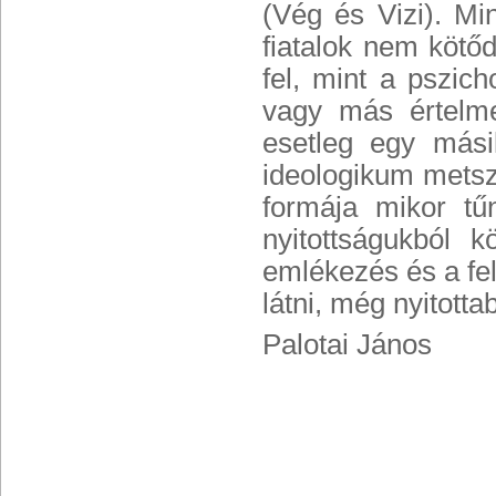
(Vég és Vizi). Mi
fiatalok nem kötő
fel, mint a pszich
vagy más értelmez
esetleg egy mási
ideologikum metsz
formája mikor tű
nyitottságukból 
emlékezés és a fele
látni, még nyitotta
Palotai János