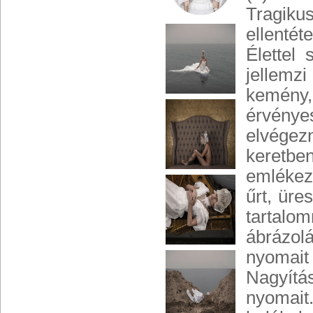
Tragikus
ellentét
Élettel
jellemz
kemény
érvénye
elvégez
keretben
emlékezt
űrt, üre
tartalo
ábrázol
nyomait
Nagyítá
nyomait.