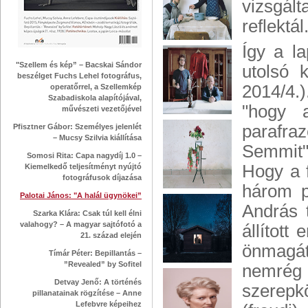
vizsgált
reflektál
Így a l
"Szellem és kép” – Bacskai Sándor
utolsó 
beszélget Fuchs Lehel fotográfus,
2014/4.
operatőrrel, a Szellemkép
Szabadiskola alapítójával,
"hogy a
művészeti vezetőjével
parafraz
Pfisztner Gábor: Személyes jelenlét
– Mucsy Szilvia kiállítása
Semmit" 
Somosi Rita: Capa nagydíj 1.0 –
Hogy a f
Kiemelkedő teljesítményt nyújtó
fotográfusok díjazása
három p
Palotai János: "A halál ügynökei”
András 
Szarka Klára: Csak túl kell élni
valahogy? – A magyar sajtófotó a
állított
21. század elején
önmagát
Tímár Péter: Bepillantás –
”Revealed” by Sofitel
nemrég 
Detvay Jenő: A történés
szerepk
pillanatainak rögzítése – Anne
Lefebvre képeihez