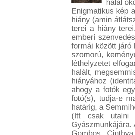
halál ok
Enigmatikus kép a
hiány (amin átláts
terei a hiány tere
emberi szenvedés 
formái között járó
szomorú, keménye
léthelyzetet elfog
halált, megsemmis
hiányához (identi
ahogy a fotók egy
fotó(s), tudja-e m
határig, a Semmihez
(Itt csak utaln
Gyászmunkájára. A
Gombos Cinthya 