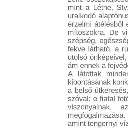
mint a Léthe, Sty
uralkodó alaptónus
érzelmi átélésből
mítoszokra. De vi
szépség, egészség 
fekve látható, a 
utolsó önképeivel,
ám ennek a fejvédő
A látottak minde
kibontásának konkr
a belső útkeresés,
szóval: e fiatal f
viszonyainak, 
megfogalmazása. E
amint tengernyi ví