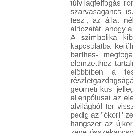
túlvilágfelfogás r
szarvasagancs is
teszi, az állat n
áldozatát, ahogy a 
A szimbolika ki
kapcsolatba kerül
barthes-i megfogal
elemzetthez tarta
előbbiben a te
részletgazdagsá
geometrikus jelle
ellenpólusai az el
alvilágból tér vi
pedig az "ókori" ze
hangszer az újkor
zene összekapcsol