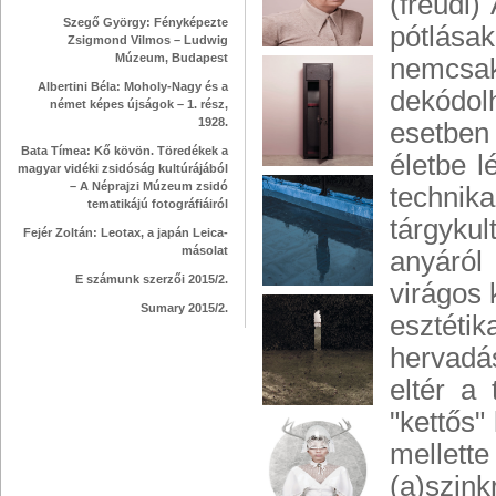
(freudi
Szegő György: Fényképezte
pótlása
Zsigmond Vilmos – Ludwig
Múzeum, Budapest
nemcsak
Albertini Béla: Moholy-Nagy és a
dekódol
német képes újságok – 1. rész,
1928.
esetben
Bata Tímea: Kő kövön. Töredékek a
életbe l
magyar vidéki zsidóság kultúrájából
– A Néprajzi Múzeum zsidó
technika
tematikájú fotográfiáiról
tárgykul
Fejér Zoltán: Leotax, a japán Leica-
másolat
anyáról
E számunk szerzői 2015/2.
virágos 
Sumary 2015/2.
esztéti
hervadá
eltér a
"kettős"
mellett
(a)szinkr