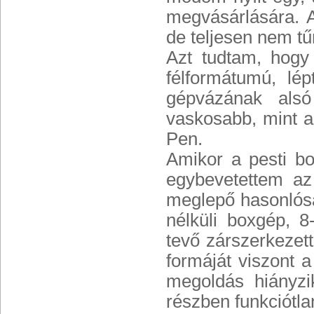
megvásárlására. A
de teljesen nem tű
Azt tudtam, hogy
félformátumú, lép
gépvázának alsó
vaskosabb, mint 
Pen.
Amikor a pesti bo
egybevetettem az
meglepő hasonlóság
nélküli boxgép, 8
tevő zárszerkezet
formáját viszont a
megoldás hiányzi
részben funkciótla