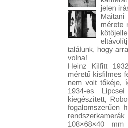
jelen ír
Maitani
mérete m
kötőjell
eltávolí
találunk, hogy ar
volna!
Heinz Kilfitt 19
méretű kisfilmes 
nem volt tőkéje, 
1934-es Lipcsei
kiegészített, Rob
fogalomszerűen hí
rendszerkamerák
108×68×40 mm 