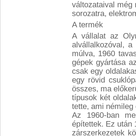
változataival még
sorozatra, elektro
A termék
A vállalat az Ol
alvállalkozóval, a
múlva, 1960 tava
gépek gyártása az
csak egy oldalaka
egy rövid csuklóp
összes, ma előker
típusok két oldal
tette, ami némileg
Az 1960-ban megj
építettek. Ez után
zárszerkezetek k