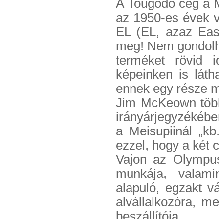
A Tougodo cég a Me
az 1950-es évek 
EL (EL, azaz Easy
meg! Nem gondolha
terméket rövid 
képeinken is lát
ennek egy része m
Jim McKeown több 
irányárjegyzékébe
a Meisupiinál „kb
ezzel, hogy a két 
Vajon az Olympus
munkája, valam
alapuló, egzakt vá
alvállalkozóra, m
beszállítója.