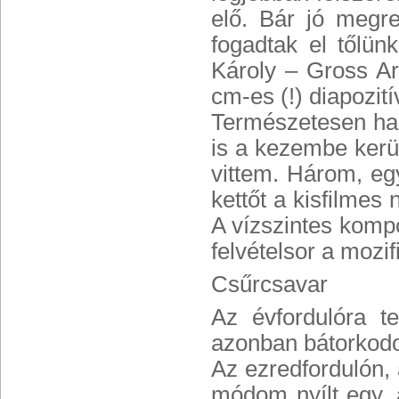
elő. Bár jó megr
fogadtak el tőlün
Károly – Gross Ar
cm-es (!) diapozit
Természetesen has
is a kezembe kerül
vittem. Három, e
kettőt a kisfilmes 
A vízszintes komp
felvételsor a mozi
Csűrcsavar
Az évfordulóra te
azonban bátorkodo
Az ezredfordulón,
módom nyílt egy,