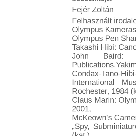
Fejér Zoltán
Felhasznált irodal
Olympus Kameras 
Olympus Pen Share
Takashi Hibi: Cano
John Baird: 
Publications,Yak
Condax-Tano-Hib
International 
Rochester, 1984 (ki
Claus Marin: Olym
2001,
McKeown’s Cameras
„Spy, Subminiatur
(kat.)