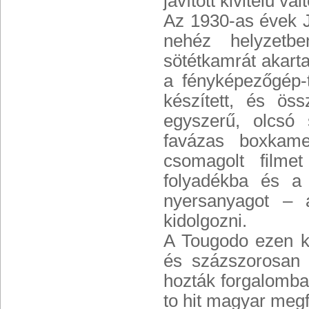
javított kivitelű vá
Az 1930-as évek J
nehéz helyzetbe
sötétkamrát akarta
a fényképezőgép-
készített, és ös
egyszerű, olcsó 
favázas boxkam
csomagolt filmet
folyadékba és a 
nyersanyagot – a
kidolgozni.
A Tougodo ezen kí
és százszorosan 
hozták forgalomba
to hit magyar megf