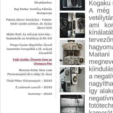
Kogaku s
fényképeihez
A még 
Baji Etelka: Szöllősy Kálmán
Budapestje
vetélytá
Palotai János: fotoSzász – Fekete-
ami ko
fehér-szürke színben. Dr. Szász
János fotói
kínálat
Müller Rolf: Az erőszak mint kép –
tervező
Szabadulás az Andrássy út 60.-ból
Perger Gyula: Mayrhófer József
hagyomá
ismeretlen fotográfiái a 19. század
Maitan
közepéről
Fejér Zoltán: Ötvenöt éves az
megneve
Olympus-Pen
kiindul
Montvai Attila: Nem csak
Photoshopból áll a világ! (II. rész)
a negatí
Tímár Péter: Könyvespolc – 2014/3
nagyíth
E számunk szerzői – 2014/3
Így alak
Summary – 2014/3
negatívm
fotótec
kamerát 