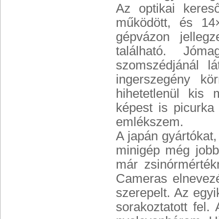
Az optikai keres
működött, és 14
gépvázon jellegz
található. Jó
szomszédjánál l
ingerszegény kör
hihetetlenül kis
képest is picurka
emlékszem.
A japán gyártókat,
minigép még jobb
már zsinórmérték
Cameras elnevezé
szerepelt. Az egy
sorakoztatott fel