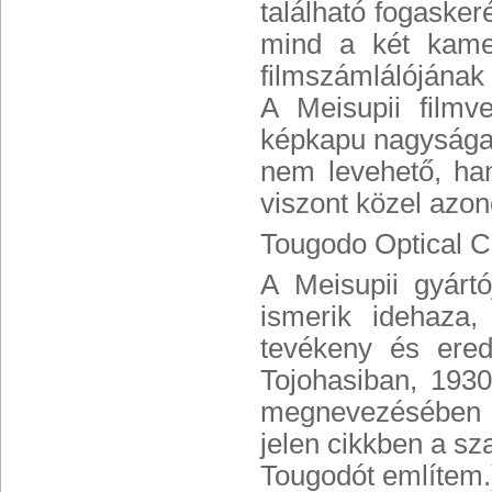
található fogasker
mind a két kame
filmszámlálójának 
A Meisupii filmve
képkapu nagysága
nem levehető, ha
viszont közel azon
Tougodo Optical C
A Meisupii gyártó
ismerik idehaza
tevékeny és ere
Tojohasiban, 193
megnevezésében k
jelen cikkben a s
Tougodót említem.