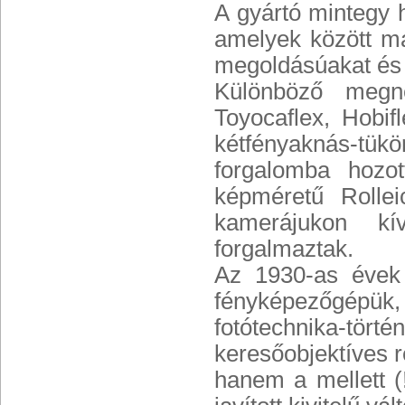
A gyártó mintegy h
amelyek között má
megoldásúakat és k
Különböző megnev
Toyocaflex, Hobif
kétfényaknás-tü
forgalomba hozo
képméretű Rollei
kamerájukon kí
forgalmaztak.
Az 1930-as évek 
fényképezőgépük
fotótechnika-törté
keresőobjektíves r
hanem a mellett (