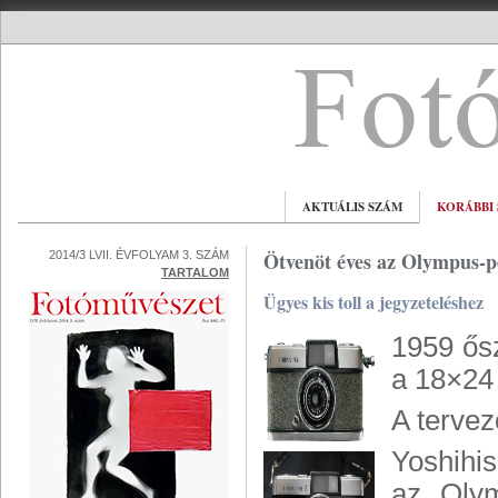
AKTUÁLIS SZÁM
KORÁBBI
Ötvenöt éves az Olympus-
2014/3 LVII. ÉVFOLYAM 3. SZÁM
TARTALOM
Ügyes kis toll a jegyzeteléshez
1959 ős
a 18×24
A tervez
Yoshihis
az Olym