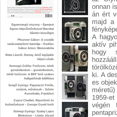
onnan is
án ért 
majd a 
Egyenrangú viszony – Eperjesi
fénykép
Ágnes képzőművésszel Bacskai
Sándor beszélget
A hagyo
Pfisztner Gábor: A csodák
aktív pi
varázstalanított kamrája – Kudász
Gábor Arion: Memorabilia
hogy s
Beke László: Detvay Jenő legújabb
hozzáál
képei Léván
törölkö
Somogyi Zsófia: Fotózom, tehát
gondolkodom – gondolkodom,
ki. A d
tehát fotózom: A BKF fotó szakos
hallgatóinak kiállítása
es objek
Szegő György: Paparazzi! Fotók,
méretű) 
sztárok, művészek – Schirn
Kunsthalle, Frankfurt
1959-et
Zsazsi Chaillet: Riportfotó és
végén f
fotóművészet – George Osodi fotói
pentapr
Sümegi György: Szalay Lajos
Miskolcon – Litwin József