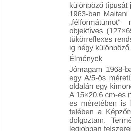
különböző típusát j
1963-ban Maitani 
„félformátumot”
objektíves (127×
tükörreflexes ren
ig négy különböző 
Élmények
Jómagam 1968-ban
egy A/5-ös méretű
oldalán egy kimonó
A 15×20,6 cm-es ny
es méretében is 
felében a Képzőm
dolgoztam. Term
legjobban felszere