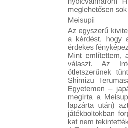
nyolcvanhárom Hi
meglehetősen sok 
Meisupii
Az egyszerű kivite
a kérdést, hogy 
érdekes fényképező
Mint említettem, 
választ. Az Int
ötletszerűnek tű
Shimizu Terumas
Egyetemen – jap
megírta a Meisupi
lapzárta után) az
játékboltokban for
kat nem tekintetté