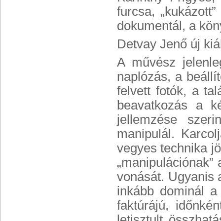
furcsa, „kukázott”
dokumentál, a köny
Detvay Jenő új kiál
A művész jelenleg
naplózás, a beállí
felvett fotók, a ta
beavatkozás a ké
jellemzése szeri
manipulál. Karcolj
vegyes technika j
„manipulációnak” 
vonását. Ugyanis 
inkább dominál a
faktúrájú, időnké
letisztult összha