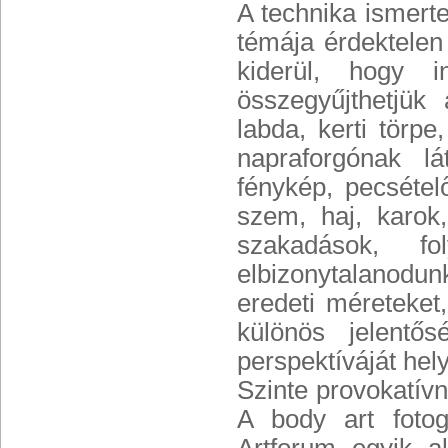
A technika ismerte
témája érdektele
kiderül, hogy i
összegyűjthetjük
labda, kerti törp
napraforgónak lá
fénykép, pecsételő
szem, haj, karok,
szakadások, fo
elbizonytalanodu
eredeti méreteket,
különös jelentő
perspektíváját helye
Szinte provokatívn
A body art fotog