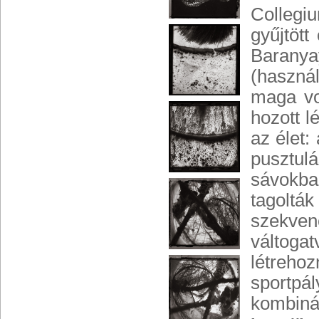
Colleg
gyűjtött
Baranya
(használ
maga vo
hozott l
az élet:
pusztul
sávokba
tagoltá
szekvenc
váltogat
létreh
sportpá
komb