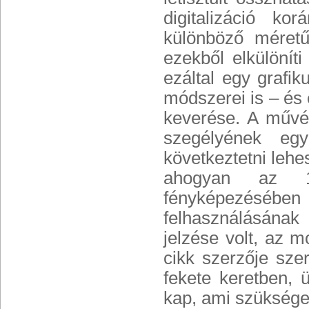
digitalizáció kor
különböző méretű 
ezekből elkülönít
ezáltal egy grafik
módszerei is – és 
keverése. A művé
szegélyének egye
következtetni leh
ahogyan az 19
fényképezésébe
felhasználásának 
jelzése volt, az mo
cikk szerzője sze
fekete keretben, 
kap, ami szükséges