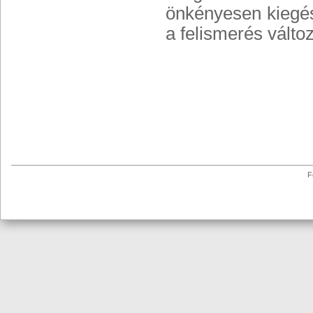
önkényesen kiegész
a felismerés vált
F