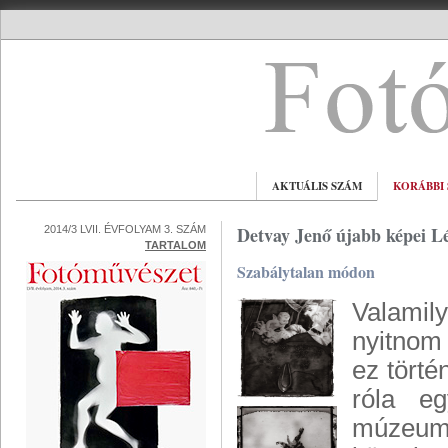
AKTUÁLIS SZÁM
KORÁBBI
Detvay Jenő újabb képei L
2014/3 LVII. ÉVFOLYAM 3. SZÁM
TARTALOM
Szabálytalan módon
Valamil
nyitnom 
ez törté
róla e
múzeu