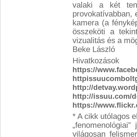
valaki a két te
provokatívabban, 
kamera (a fényképé
összeköti a teki
vizualitás és a m
Beke László
Hivatkozások
https://www.faceb
httpissuucombolt
http://detvay.wor
http://issuu.com/d
https://www.flickr
* A cikk utólagos 
„fenomenológiai”
világosan felismer