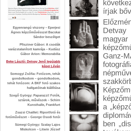
követke
írjak bő
Előzmé
Egyenrangú viszony – Eperjesi
Detvay
Ágnes képzőművésszel Bacskai
magyar
Sándor beszélget
Pfisztner Gábor: A csodák
képzőmű
varázstalanított kamrája – Kudász
Ganz-M
Gábor Arion: Memorabilia
Beke László: Detvay Jenő legújabb
fotogr
képei Léván
népműv
Somogyi Zsófia: Fotózom, tehát
gondolkodom – gondolkodom,
szakkörb
tehát fotózom: A BKF fotó szakos
Képzőm
hallgatóinak kiállítása
Szegő György: Paparazzi! Fotók,
képzőmű
sztárok, művészek – Schirn
a „képző
Kunsthalle, Frankfurt
Zsazsi Chaillet: Riportfotó és
diplomá
fotóművészet – George Osodi fotói
ben „dis
Sümegi György: Szalay Lajos
Miskolcon – Litwin József