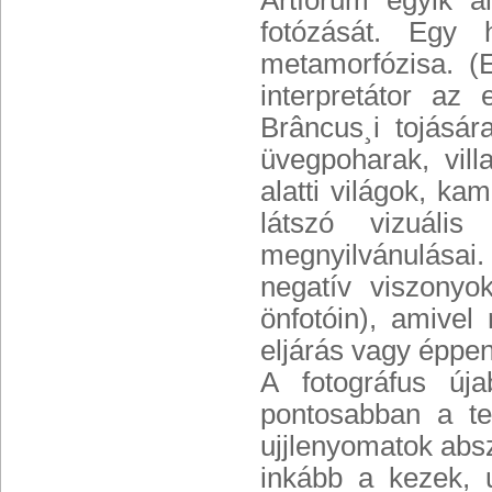
Artforum egyik al
fotózását. Egy
metamorfózisa. (
interpretátor az 
Brâncus¸i tojásár
üvegpoharak, vill
alatti világok, ka
látszó vizuáli
megnyilvánulásai
negatív viszony
önfotóin), amivel
eljárás vagy éppen
A fotográfus úja
pontosabban a te
ujjlenyomatok abs
inkább a kezek, 