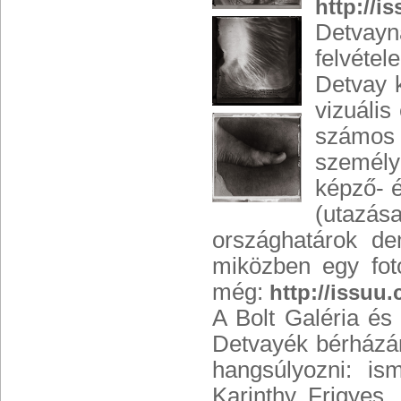
http://i
Detvayn
felvétele
Detvay k
vizuális
számos 
személy
képző- 
(utazá
országhatárok dem
miközben egy fotó
még:
http://issuu.
A Bolt Galéria és
Detvayék bérházán
hangsúlyozni: is
Karinthy Frigyes, 