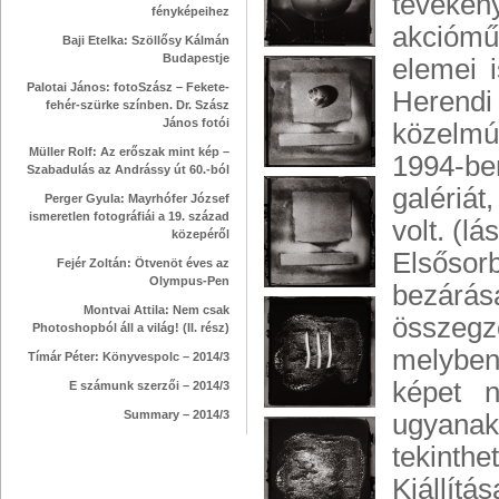
tevéken
fényképeihez
akciómű
Baji Etelka: Szöllősy Kálmán
Budapestje
elemei 
Palotai János: fotoSzász – Fekete-
Herend
fehér-szürke színben. Dr. Szász
János fotói
közelmú
Müller Rolf: Az erőszak mint kép –
1994-ben
Szabadulás az Andrássy út 60.-ból
galériá
Perger Gyula: Mayrhófer József
ismeretlen fotográfiái a 19. század
volt. (l
közepéről
Elsősor
Fejér Zoltán: Ötvenöt éves az
Olympus-Pen
bezárá
Montvai Attila: Nem csak
összegz
Photoshopból áll a világ! (II. rész)
melyben 
Tímár Péter: Könyvespolc – 2014/3
képet n
E számunk szerzői – 2014/3
Summary – 2014/3
ugyanak
tekinthe
Kiállít