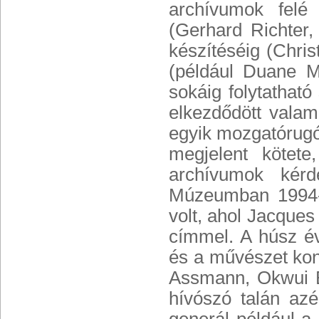
archívumok felé 
(Gerhard Richter,
készítéséig (Chri
(például Duane Mi
sokáig folytatható
elkezdődött valam
egyik mozgatórugó
megjelent kötet
archívumok kérd
Múzeumban 1994-be
volt, ahol Jacques
címmel. A húsz év
és a művészet kont
Assmann, Okwui E
hívószó talán azé