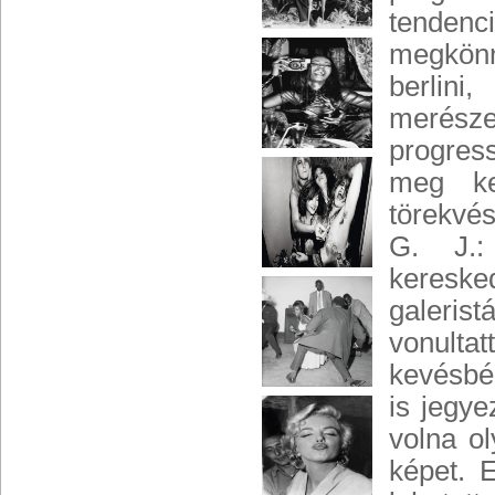
tenden
megkönn
berlini
merész
progres
meg ke
törekvés
G. J.:
kereske
galeris
vonultat
kevésbé
is jegy
volna o
képet. 