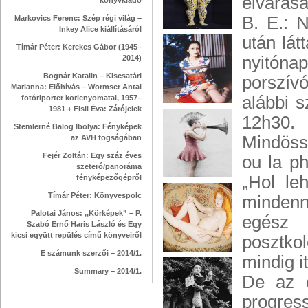
elvárása
könyvkiadó
B. E.: 
Markovics Ferenc: Szép régi világ –
Inkey Alice kiállításáról
után lá
Tímár Péter: Kerekes Gábor (1945–
nyitónap
2014)
Bognár Katalin – Kiscsatári
porszív
Marianna: Előhívás – Wormser Antal
alábbi s
fotóriporter korlenyomatai, 1957–
1981 + Fisli Éva: Zárójelek
12h30. 
Stemlerné Balog Ibolya: Fényképek
Mindöss
az AVH fogságában
Fejér Zoltán: Egy száz éves
ou la ph
szeteró/panoráma
„Hol le
fényképezőgépről
Tímár Péter: Könyvespolc
mindenn
Palotai János: ,,Körképek” – P.
egész 
Szabó Ernő Haris László és Egy
kicsi együtt repülés című könyveiről
posztko
E számunk szerzői – 2014/1.
mindig it
Summary – 2014/1.
De az e
progres