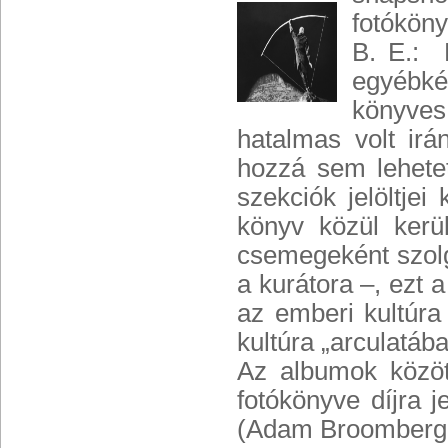
fotóköny
B. E.: 
egyébké
könyves
hatalmas volt irá
hozzá sem lehetet
szekciók jelöltje
könyv közül kerül
csemegeként szolgá
a kurátora –, ezt 
az emberi kultúra
kultúra „arculatáb
Az albumok között
fotókönyve díjra j
(Adam Broomberg é