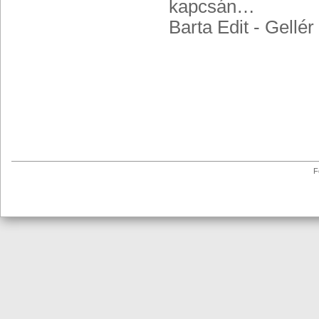
kapcsán…
Barta Edit - Gellér
F