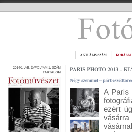
AKTUÁLIS SZÁM
KORÁBBI
PARIS PHOTO 2013 – K
2014/1 LVII. ÉVFOLYAM 1. SZÁM
TARTALOM
Négy szemmel – párbeszédtöre
A Paris
fotográf
ezért ú
vásárra 
vásárna