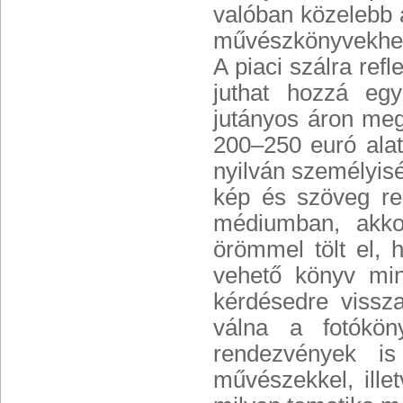
valóban közelebb 
művészkönyvekhez,
A piaci szálra ref
juthat hozzá egy
jutányos áron meg
200–250 euró alatt
nyilván személyisé
kép és szöveg rel
médiumban, akko
örömmel tölt el, 
vehető könyv min
kérdésedre vissz
válna a fotókön
rendezvények is
művészekkel, illetv