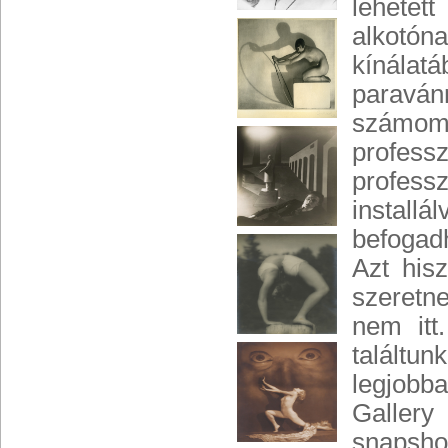
lehetet
alkotón
kínála
paravánn
számomr
profes
profes
installá
befogad
Azt his
szeretne
nem itt
találtu
legjobb
Galler
snapsh