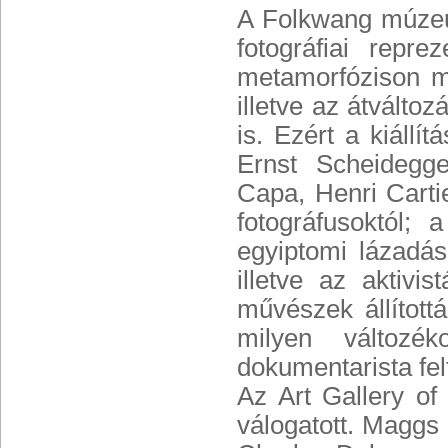
A Folkwang múzeu
fotográfiai repre
metamorfózison me
illetve az átvált
is. Ezért a kiállí
Ernst Scheidegg
Capa, Henri Cart
fotográfusoktól;
egyiptomi lázadáso
illetve az aktivis
művészek állított
milyen változé
dokumentarista fel
Az Art Gallery o
válogatott. Maggs 