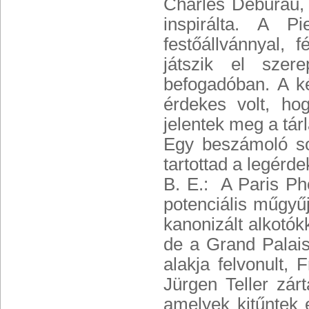
Charles Deburau,
inspirálta. A Pi
festőállvánnyal,
játszik el szer
befogadóban. A ké
érdekes volt, ho
jelentek meg a tárl
Egy beszámoló so
tartottad a legér
B. E.: A Paris Pho
potenciális műgyű
kanonizált alkotók
de a Grand Palais
alakja felvonult, 
Jürgen Teller zár
amelyek kitűntek 