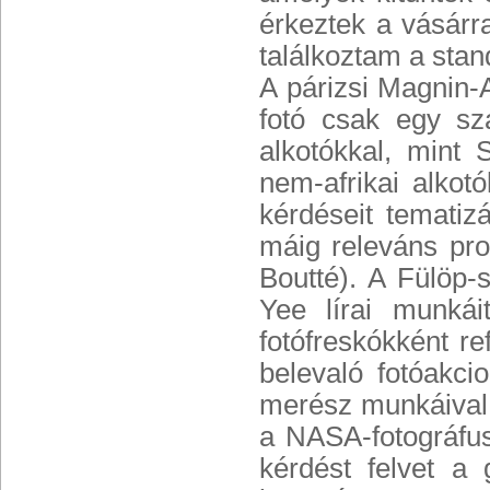
érkeztek a vásárr
találkoztam a stan
A párizsi Magnin-A
fotó csak egy sz
alkotókkal, mint 
nem-afrikai alkotó
kérdéseit tematiz
máig releváns pro
Boutté). A Fülöp-s
Yee lírai munká
fotófreskókként re
belevaló fotóakc
merész munkáival 
a NASA-fotográfus
kérdést felvet a