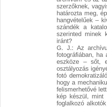
szerzőknek, vagyi
határozta meg, ép
hangvételűek – k
szándék a katalo
szerinted minek 
iránt?
G. J.: Az archív
fotográfiában, ha
eszköze – sőt, e
osztályozás igény
fotó demokratizál
hogy a mechanikus
felismerhetővé let
kép készül, mint
foglalkozó alkotó