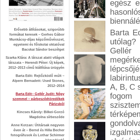
egész e
hasonló
biennálé
Erősebb állításokat, szigorúbb
Barta Ed
formákat keresek – Gerhes Gábor
utólag?
Munkácsy-díjas képzőművésszel,
egyetemi és főiskolai oktatóval
Gellér
Bacskai Sándor beszélget
megérke
Szarka Klára: A látszat alatti világok
látszata – Herendi Péter: Új képek,
lépcső
2012–2013 című kiállítása ürügyén
labirint
Barta Edit: Rejtőzködő múlt –
Alpern Bernadett: Used Stones,
A, B, C 
2012–2014
fogom 
Barta Edit– Gellér Judit: Négy
szemmel – párbeszédtöredékek
szisztem
Párizsból
térképe
Kincses Károly: Bilkei-Gorzó
Magdolna sírbeszéde
gondolv
Anne Kotzan: Útitársak negyven
izgalma
éven át – Bernd és Hilla Becher
fotográfusok és Lothar Schirmer