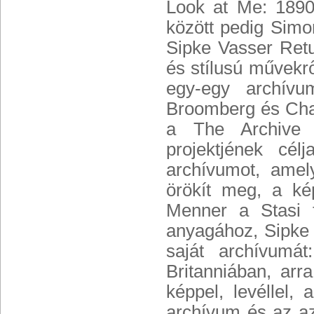
Look at Me: 1890
között pedig Simo
Sipke Vasser Retu
és stílusú művekr
egy-egy archívum
Broomberg és Chana
a The Archive 
projektjének cél
archívumot, amely
örökít meg, a ké
Menner a Stasi f
anyagához, Sipke 
saját archívumá
Britanniában, arr
képpel, levéllel,
archívum és az az