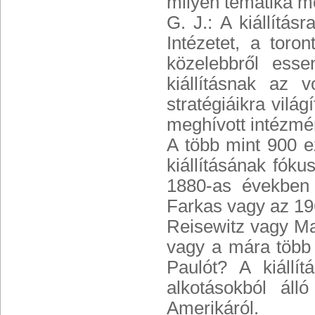
milyen tematika m
G. J.: A kiállítá
Intézetet, a toro
közelebbről ess
kiállításnak az 
stratégiáikra vilá
meghívott intézmé
A több mint 900 e
kiállításának fóku
1880-as években
Farkas vagy az 19
Reisewitz vagy Mau
vagy a mára több 
Paulót? A kiállí
alkotásokból áll
Amerikáról.