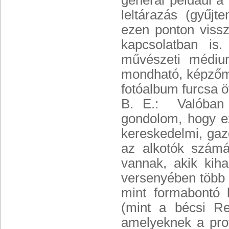
generál például a 
leltárazás (gyűjt
ezen ponton vissz
kapcsolatban is. 
művészeti médiu
mondható, képzőmű
fotóalbum furcsa 
B. E.: Valóban 
gondolom, hogy ez
kereskedelmi, gaz
az alkotók számá
vannak, akik kih
versenyében több 
mint formabontó 
(mint a bécsi Re
amelyeknek a prof