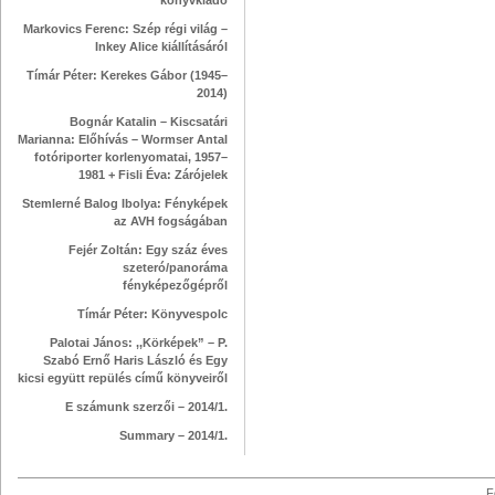
könyvkiadó
Markovics Ferenc: Szép régi világ –
Inkey Alice kiállításáról
Tímár Péter: Kerekes Gábor (1945–
2014)
Bognár Katalin – Kiscsatári
Marianna: Előhívás – Wormser Antal
fotóriporter korlenyomatai, 1957–
1981 + Fisli Éva: Zárójelek
Stemlerné Balog Ibolya: Fényképek
az AVH fogságában
Fejér Zoltán: Egy száz éves
szeteró/panoráma
fényképezőgépről
Tímár Péter: Könyvespolc
Palotai János: ,,Körképek” – P.
Szabó Ernő Haris László és Egy
kicsi együtt repülés című könyveiről
E számunk szerzői – 2014/1.
Summary – 2014/1.
F