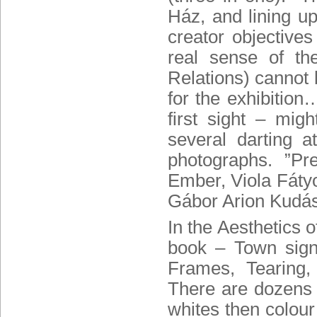
Ház, and lining u
creator objective
real sense of the
Relations) cannot 
for the exhibition
first sight – mig
several darting a
photographs. ”Pr
Ember, Viola Fátyo
Gábor Arion Kudás
In the Aesthetics 
book – Town signs
Frames, Tearing,
There are dozens o
whites then colour