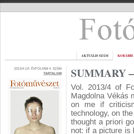
AKTUÁLIS SZÁM
KORÁBBI
SUMMARY – 
2013/4 LVI. ÉVFOLYAM 4. SZÁM
TARTALOM
Vol. 2013/4 of Fo
Magdolna Vékás ma
on me if critic
technology, on the 
thought a priori g
not: if a picture i