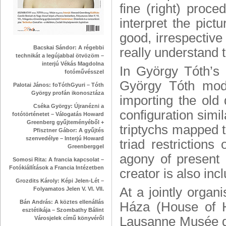
fine (right) proc
interpret the pictu
good, irrespective
Bacskai Sándor: A régebbi
really understand 
technikát a legújabbal ötvözöm –
interjú Vékás Magdolna
In György Tóth’s 
fotóművésszel
György Tóth mode
Palotai János: foTóthGyuri – Tóth
György profán ikonosztáza
importing the old 
Cséka György: Újranézni a
configuration simi
fotótörténetet – Válogatás Howard
Greenberg gyűjteményéből +
triptychs mapped t
Pfisztner Gábor: A gyűjtés
szenvedélye – Interjú Howard
triad restrictions
Greenberggel
agony of present
Somosi Rita: A francia kapcsolat –
Fotókiállítások a Francia Intézetben
creator is also in
Grozdits Károly: Képi Jelen-Lét –
At a jointly orga
Folyamatos Jelen V. VI. VII.
Bán András: A köztes ellenállás
Háza (House of 
esztétikája – Szombathy Bálint
Lausanne Musée de
Városjelek című könyvéről