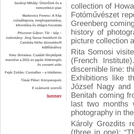
Surányi Mihály: Úttörőink és a
collection of How
nemzetközi piac
Fotóművészet repo
Markovics Ferenc: A Kép
csíraállapota, megfogantatása,
Greenberg coming 
kihordása és világra hozatala
history of photo
Pfisztner Gábor: Tér – kép –
tudomány: Jörg Sasse frankfurti és
picture collection 
Candida Höfer düsseldorfi
kiállításához
Rita Somosi visite
Yoko Shiraiwa: Családi fényképek
(French Institute
mentése a 2011-es japán földrengés
és cunami után
discernible line: 
Fejér Zoltán: Contaflex – a tökéletes
Exhibitions like 
Tímár Péter: Könyvespolc
József Nagy and 
E számunk szerzői
Benitah coming fro
Summary
last two months 
photography in the 
Károly Grozdits r
(three in one): “