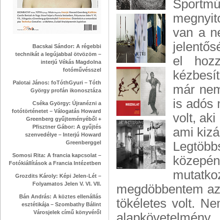
Sportmú
megnyito
van a n
jelentős
Bacskai Sándor: A régebbi
technikát a legújabbal ötvözöm –
el hoz
interjú Vékás Magdolna
fotóművésszel
kézbesít
Palotai János: foTóthGyuri – Tóth
már nem
György profán ikonosztáza
is adós
Cséka György: Újranézni a
fotótörténetet – Válogatás Howard
volt, ak
Greenberg gyűjteményéből +
Pfisztner Gábor: A gyűjtés
ami kizá
szenvedélye – Interjú Howard
Greenberggel
Legtöbb
Somosi Rita: A francia kapcsolat –
közepén
Fotókiállítások a Francia Intézetben
mutatko
Grozdits Károly: Képi Jelen-Lét –
Folyamatos Jelen V. VI. VII.
megdöbbentem azon
Bán András: A köztes ellenállás
tökéletes volt. N
esztétikája – Szombathy Bálint
Városjelek című könyvéről
alapkövetelmén