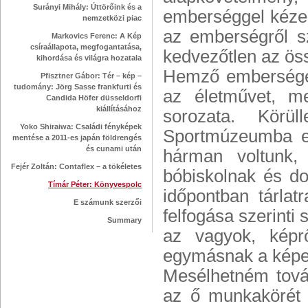
Surányi Mihály: Úttörőink és a
emberséggel kézen 
nemzetközi piac
az emberségről sz
Markovics Ferenc: A Kép
csíraállapota, megfogantatása,
kedvezőtlen az ös
kihordása és világra hozatala
Hemző embersége a
Pfisztner Gábor: Tér – kép –
tudomány: Jörg Sasse frankfurti és
az életművet, me
Candida Höfer düsseldorfi
kiállításához
sorozata. Körü
Yoko Shiraiwa: Családi fényképek
Sportmúzeumba el
mentése a 2011-es japán földrengés
és cunami után
hárman voltunk,
Fejér Zoltán: Contaflex – a tökéletes
bóbiskolnak és d
Tímár Péter: Könyvespolc
időpontban tárl
E számunk szerzői
felfogása szerinti 
Summary
az vagyok, képr
egymásnak a képek
Mesélhetném tová
az ő munkakörét 