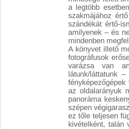
a legtöbb esetb
szakmájához értő
szándékát értő-i
amilyenek – és ne
mindenben megfele
A könyvet illető m
fotográfusok erő
varázsa van an
látunk/láttatunk
fényképezőgépek 
az oldalarányuk 
panoráma keskeny 
szépen végigaraszo
ez tőle teljesen f
kivételként, talán