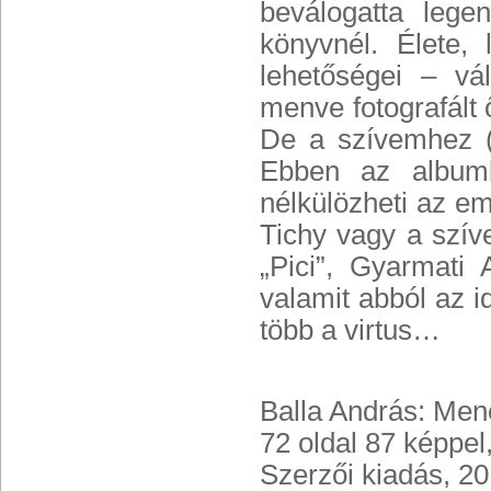
beválogatta lege
könyvnél. Élete,
lehetőségei – vá
menve fotografált 
De a szívemhez (é
Ebben az album
nélkülözheti az e
Tichy vagy a szí
„Pici”, Gyarmati
valamit abból az i
több a virtus…
Balla András: Me
72 oldal 87 képpe
Szerzői kiadás, 20