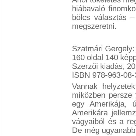
hiábavaló finomko
bölcs választás 
megszeretni.
Szatmári Gergely:
160 oldal 140 kép
Szerzői kiadás, 20
ISBN 978-963-08-
Vannak helyzetek
miközben persze 
egy Amerikája, 
Amerikára jellem
vágyaiból és a re
De még ugyanabból