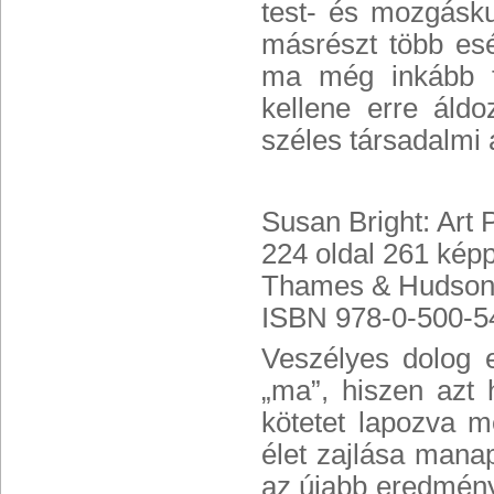
test- és mozgásku
másrészt több es
ma még inkább f
kellene erre áld
széles társadalmi
Susan Bright: Art
224 oldal 261 kép
Thames & Hudson, 
ISBN 978-0-500-5
Veszélyes dolog 
„ma”, hiszen azt 
kötetet lapozva m
élet zajlása mana
az újabb eredménye