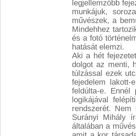
legjellemzőbb feje
munkájuk, soroza
művészek, a bemut
Mindehhez tartozi
és a fotó történel
hatását elemzi.
Aki a hét fejezete
dolgot az menti, 
túlzással ezek ut
fejedelem lakott-
feldúlta-e. Enné
logikájával felép
rendszerét. Nem 
Surányi Mihály ír
általában a művés
amit a kor társad