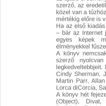
szerző, az eredet
közel van a tűzhö
mértékig előre is v
Ha az első kiadás 
– bár az Internet
egyes képek mo
élményekkel fűsze
A könyv nemcsak 
szerző nyolcvan
legkedveltebbjeit
Cindy Sherman, Je
Martin Parr, Alla
Lorca diCorcia, Sa
A könyv hét fejeze
(Object), Diva