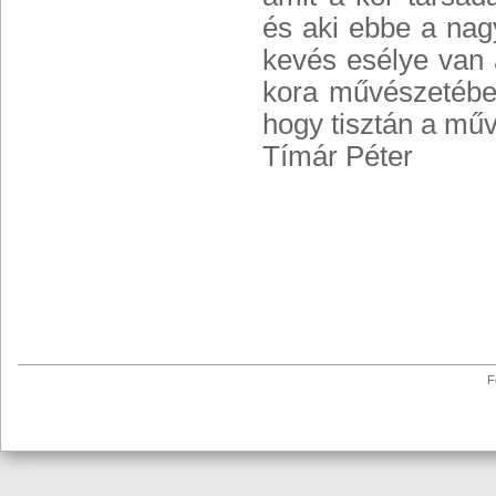
és aki ebbe a na
kevés esélye van a
kora művészetében
hogy tisztán a műv
Tímár Péter
F