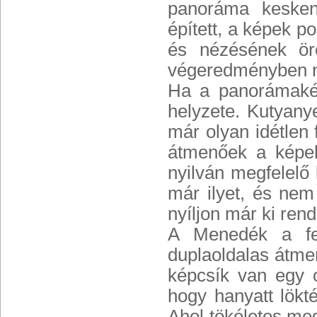
panoráma kesken
épített, a képek p
és nézésének ör
végeredményben n
Ha a panorámaké
helyzete. Kutyany
már olyan idétlen
átmenőek a képek
nyilván megfelelő 
már ilyet, és nem
nyíljon már ki ren
A Menedék a fen
duplaoldalas átme
képcsík van egy 
hogy hanyatt lökt
Ahol tökéletes meg