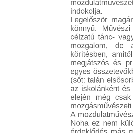
mozdulatművésze
indokolja.
Legelőször magán
könnyű. Művészi m
célzatú tánc- vag
mozgalom, de ak
körítésben, amitő
megjátszós és pr
egyes összetevőkb
(sőt: talán elsőso
az iskolánként és
elején még csak
mozgásművészeti 
A mozdulatművésze
Noha ez nem külö
érdeklődés más mű