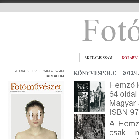
AKTUÁLIS SZÁM
KORÁBBI
KÖNYVESPOLC – 2013/4
2013/4 LVI. ÉVFOLYAM 4. SZÁM
TARTALOM
Hemző K
64 oldal
Magyar 
ISBN 97
A Hemző
csak 