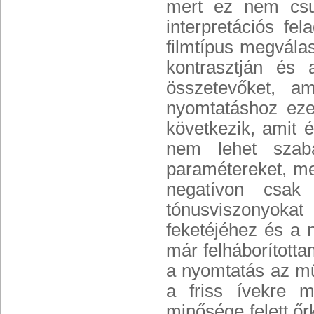
mert ez nem csu
interpretációs fe
filmtípus megvála
kontrasztján és 
összetevőket, am
nyomtatáshoz ezek
következik, amit é
nem lehet szab
paramétereket, me
negatívon csak
tónusviszonyoka
feketéjéhez és a 
már felháborította
a nyomtatás az mű
a friss ívekre 
minősége felett őr