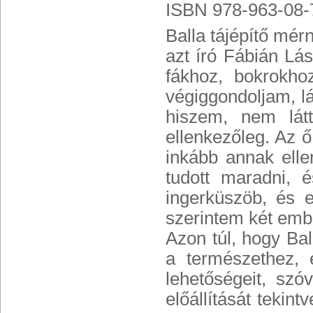
ISBN 978-963-08-
Balla tájépítő mé
azt író Fábián Lás
fákhoz, bokrokho
végiggondoljam, lá
hiszem, nem lá
ellenkezőleg. Az ő
inkább annak ell
tudott maradni, 
ingerküszöb, és e
szerintem két embe
Azon túl, hogy Bal
a természethez, 
lehetőségeit, sz
előállítását tekin