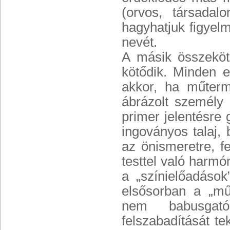
(orvos, társadal
hagyhatjuk figyel
nevét.
A másik összeköt
kötődik. Minden e
akkor, ha műtermi
ábrázolt személy 
primer jelentésre
ingoványos talaj,
az önismeretre, fe
testtel való harm
a „színielőadások
elsősorban a „mű
nem babusgató 
felszabadítását te