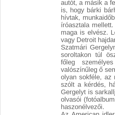
autót, a másik a fe
is, hogy bárki bár
hívtak, munkaidő
íróasztala mellet
maga is elvész. L
vagy Detroit hajda
Szatmári Gergely
soroltakon túl ö
főleg személyes
valószínűleg ő se
olyan sokféle, az
szólt a kérdés, 
Gergelyt is sarkal
olvasói (fotóalbu
haszonélvezői.
Az American idle