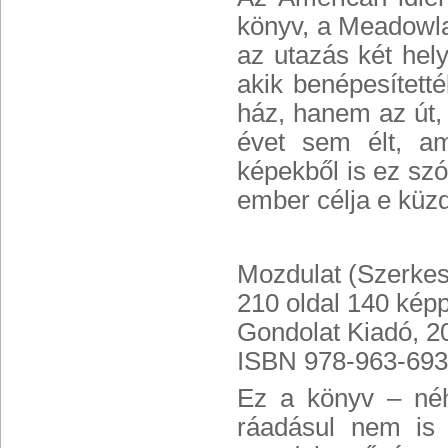
könyv, a Meadowla
az utazás két hel
akik benépesített
ház, hanem az út,
évet sem élt, a
képekből is ez szó
ember célja e küz
Mozdulat (Szerkes
210 oldal 140 kép
Gondolat Kiadó, 2
ISBN 978-963-693
Ez a könyv – néh
ráadásul nem is 