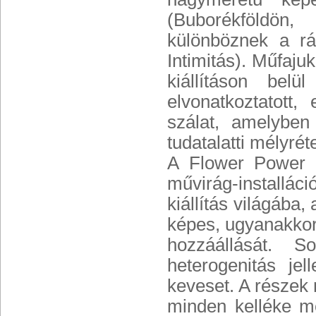
(Buborékföldön,
különböznek a rá
Intimitás). Műfajuk
kiállításon bel
elvonatkoztatott,
szálat, amelyben
tudatalatti mélyrét
A Flower Power t
művirág-installáci
kiállítás világába
képes, ugyanakkor
hozzáállását. S
heterogenitás je
keveset. A részek
minden kelléke m