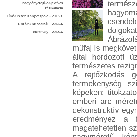
termés
nagyfényerejű-objektíves
kézikamera
hagyomá
Tímár Péter: Könyvespolc – 2013/3.
csendéle
E számunk szerzői – 2013/3.
dolgok
Summary – 2013/3.
Ábrázolá
műfaj is megkövetel
által hordozott 
természetes rezigná
A rejtőzködés g
termékenység s
képeken; titokzato
emberi arc méret
dekonstruktív egy
eredményez a f
magatehetetlen sze
nagyméretű kép