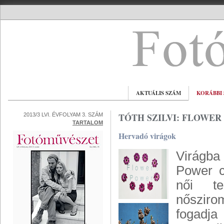
AKTUÁLIS SZÁM
KORÁBBI
TÓTH SZILVI: FLOWER
2013/3 LVI. ÉVFOLYAM 3. SZÁM
TARTALOM
Hervadó virágok
Virágba 
Power c
női te
nősziro
fogadj