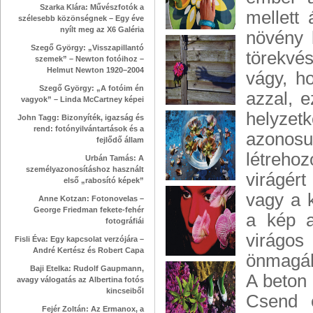
Szarka Klára: Művészfotók a
mellett 
szélesebb közönségnek – Egy éve
nyílt meg az X6 Galéria
növény 
Szegő György: „Visszapillantó
törekvé
szemek” – Newton fotóihoz –
Helmut Newton 1920–2004
vágy, h
Szegő György: „A fotóim én
azzal, e
vagyok” – Linda McCartney képei
helyzet
John Tagg: Bizonyíték, igazság és
rend: fotónyilvántartások és a
azonos
fejlődő állam
létrehoz
Urbán Tamás: A
személyazonosításhoz használt
virágért
első „rabosító képek”
vagy a 
Anne Kotzan: Fotonovelas –
George Friedman fekete-fehér
a kép a
fotográfiái
virágos
Fisli Éva: Egy kapcsolat verzójára –
André Kertész és Robert Capa
önmagá
Baji Etelka: Rudolf Gaupmann,
A beton 
avagy válogatás az Albertina fotós
kincseiből
Csend é
Fejér Zoltán: Az Ermanox, a