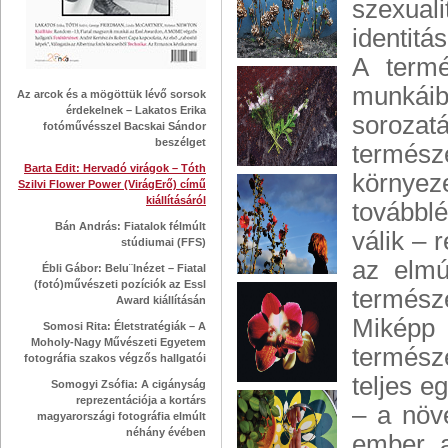
szexual
identitás
A termé
munkái
Az arcok és a mögöttük lévő sorsok
érdekelnek – Lakatos Erika
sorozat
fotóművésszel Bacskai Sándor
beszélget
termész
Barta Edit: Hervadó virágok – Tóth
környe
Szilvi Flower Power (VirágErő) című
kiállításáról
továbbl
Bán András: Fiatalok félmúlt
válik – 
stúdiumai (FFS)
az elmú
Ébli Gábor: Belu¨lnézet – Fiatal
(fotó)művészeti pozíciók az Essl
természe
Award kiállításán
Miképp
Somosi Rita: Életstratégiák – A
Moholy-Nagy Művészeti Egyetem
termész
fotográfia szakos végzős hallgatói
teljes e
Somogyi Zsófia: A cigányság
reprezentációja a kortárs
– a növ
magyarországi fotográfia elmúlt
néhány évében
ember a