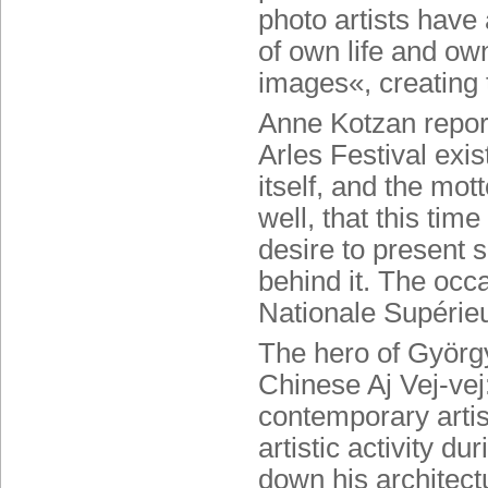
photo artists have
of own life and ow
images«, creating 
Anne Kotzan report
Arles Festival exist
itself, and the mo
well, that this tim
desire to present 
behind it. The occ
Nationale Supérie
The hero of György
Chinese Aj Vej-vej:
contemporary artist
artistic activity d
down his architectu