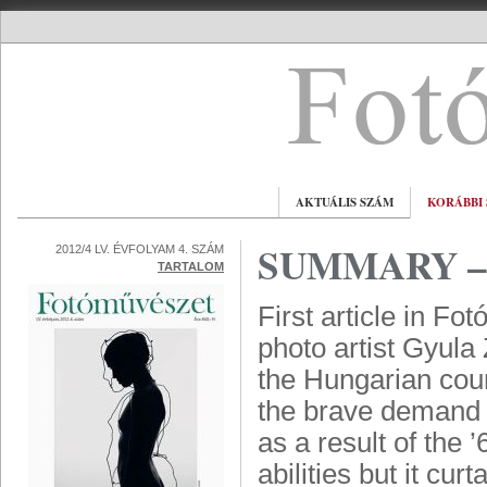
AKTUÁLIS SZÁM
KORÁBBI
SUMMARY – 
2012/4 LV. ÉVFOLYAM 4. SZÁM
TARTALOM
First article in F
photo artist Gyula 
the Hungarian count
the brave demand f
as a result of the
abilities but it cur