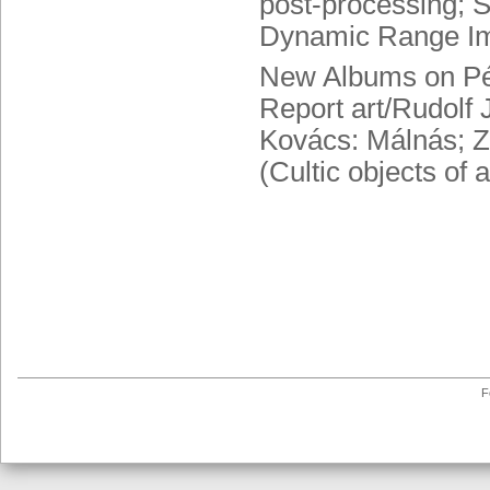
post-processing; S
Dynamic Range Im
New Albums on Pét
Report art/Rudolf 
Kovács: Málnás; Z
(Cultic objects of
F