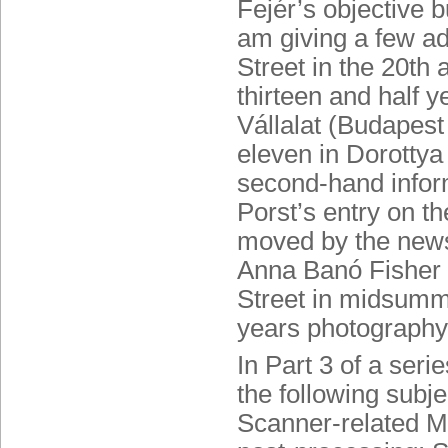
Fejér’s objective b
am giving a few ad
Street in the 20th 
thirteen and half 
Vállalat (Budapest
eleven in Dorottya
second-hand inform
Porst’s entry on th
moved by the news 
Anna Banó Fisher 
Street in midsumm
years photography 
In Part 3 of a seri
the following subj
Scanner-related MT