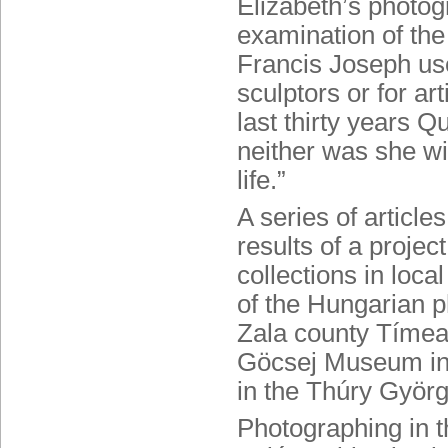
Elizabeth’s photog
examination of the f
Francis Joseph use
sculptors or for ar
last thirty years 
neither was she wil
life.”
A series of article
results of a proje
collections in loc
of the Hungarian ph
Zala county Tímea 
Göcsej Museum in 
in the Thúry Györ
Photographing in th