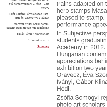
Bata Tímea: Fotográfiák vidéki
trains adapted on 
gyűjteményekben; 2. rész – Zala
megye
hero stamps Mása’s
Fejér Zoltán: Fényképezés Pest-
pleased to stamp, 
Budán, a Dorottya utcában
performance appear
Montvai Attila: Szkennerem,
szkennerem, ugyan mit csináljak?
In Subjective pers
Tímár Péter: Könyvespolc
students graduatin
Számunk szerzői
Academy in 2012. 
Summary
Hungarian contempo
appreciations beh
exhibition two yea
Oravecz, Éva Szom
Iványi, Gábor Klin
Hódi.
Zsófia Somogyi rep
photo art scholars