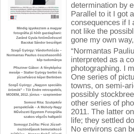
determination by 
Parallel to it I go
consequences if I a
Mindig igyekeztem a magyar
not like the possib
fotográfia jó hírét gazdagítani:
gone my own way, t
Zaránd Gyula fotóművésszel
Bacskai Sándor beszélget
“Normantas Paulius
Szegő György: Vándorfotózás –
Normantas Paulius összehasonlító
interpreted as a 
kép-tudománya
photographing. I m
Pfisztner Gábor: A fényképész
meséje – Stalter György berlini és
One series of pict
józsefvárosi képei Berlinben
towns, on semi-arid
Szegő György: „Nagyon speciális
örömök” – Tót Endre retrospektív,
possibly stockbre
MODEM, 2012. június – szeptember
other series of ph
Somosi Rita: Szubjektív
perspektívák – A Moholy-Nagy
2011. The latter
Művészeti Egyetem Fotográfia
szakos végzős hallgatói
life; they settled 
Somogyi Zsófia: Pécsi József-
No environs can be
ösztöndíjasok bemutatkozó