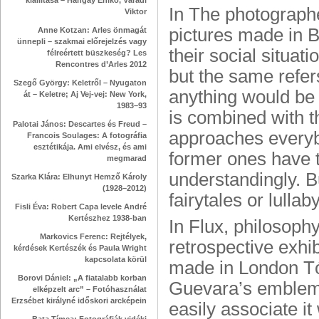
kiállítása – Hangay Enikő, Váradi
In The photograph
Viktor
pictures made in B
Anne Kotzan: Arles önmagát
ünnepli – szakmai előrejelzés vagy
their social situat
félreértett büszkeség? Les
Rencontres d’Arles 2012
but the same refers 
Szegő György: Keletről – Nyugaton
anything would be w
át – Keletre; Aj Vej-vej: New York,
1983–93
is combined with 
Palotai János: Descartes és Freud –
approaches everyb
Francois Soulages: A fotográfia
esztétikája. Ami elvész, és ami
former ones have t
megmarad
understandingly. Bu
Szarka Klára: Elhunyt Hemző Károly
(1928–2012)
fairytales or lullaby
Fisli Éva: Robert Capa levele André
Kertészhez 1938-ban
In Flux, philosoph
Markovics Ferenc: Rejtélyek,
retrospective exh
kérdések Kertészék és Paula Wright
kapcsolata körül
made in London Tót
Borovi Dániel: „A fiatalabb korban
Guevara’s emblema
elképzelt arc” – Fotóhasználat
Erzsébet királyné időskori arcképein
easily associate it 