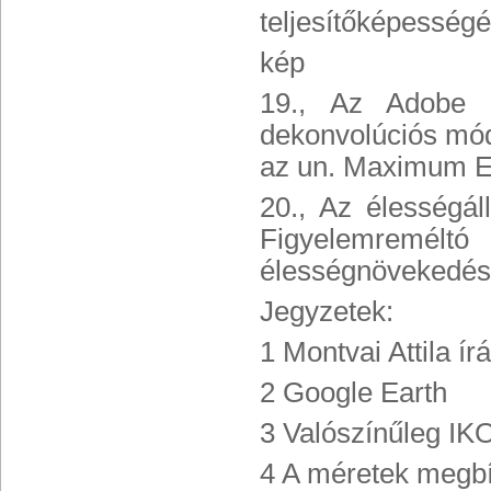
teljesítőképességét
kép
19., Az Adobe 
dekonvolúciós mód
az un. Maximum En
20., Az élességáll
Figyelemreméltó
élességnövekedés 
Jegyzetek:
1 Montvai Attila 
2 Google Earth
3 Valószínűleg IK
4 A méretek megbí