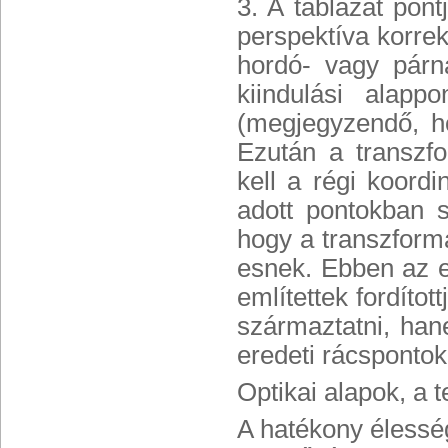
3. A táblázat pont
perspektíva korrek
hordó- vagy párn
kiindulási alapp
(megjegyzendő, h
Ezután a transzfo
kell a régi koordi
adott pontokban s
hogy a transzformá
esnek. Ebben az 
említettek fordíto
származtatni, han
eredeti rácspontok
Optikai alapok, a 
A hatékony élesség