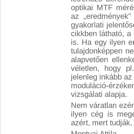
optikai MTF mérés
az „eredmények” 
gyakorlati jelentő
cikkben látható, a
is. Ha egy ilyen 
tulajdonképpen ne
alapvetően ellenk
véletlen, hogy 
jelenleg inkább a
moduláció-érzék
vizsgálati alapja.
Nem váratlan ezér
ilyen cég is meg
azért, mert tudják
Montvai Attila