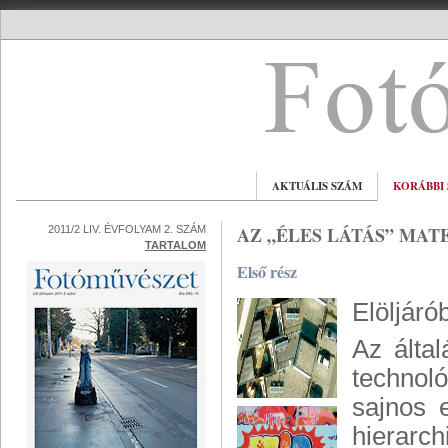
AKTUÁLIS SZÁM
KORÁBBI
AZ „ÉLES LÁTÁS” MA
2011/2 LIV. ÉVFOLYAM 2. SZÁM
TARTALOM
Első rész
Elöljáró
Az által
technoló
sajnos 
hierar