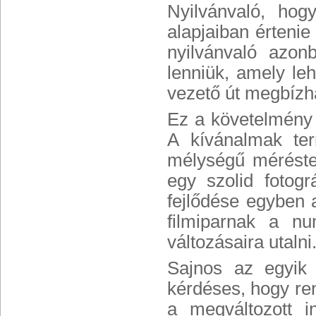
Nyilvánvaló, hog
alapjaiban értenie
nyilvánvaló azon
lenniük, amely le
vezető út megbízha
Ez a követelmény 
A kívánalmak te
mélységű méréstec
egy szolid fotogr
fejlődése egyben a
filmiparnak a nu
változásaira utalni
Sajnos az egyik 
kérdéses, hogy ren
a megváltozott i