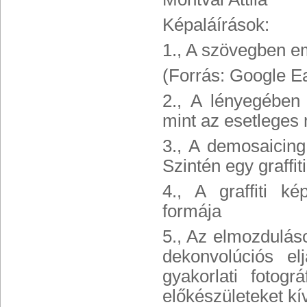
Képaláírások:
1., A szövegben em
(Forrás: Google E
2., A lényegében 
mint az esetleges 
3., A demosaicing
Szintén egy graffit
4., A graffiti ké
formája
5., Az elmozduláso
dekonvolúciós e
gyakorlati fotog
előkészületeket k