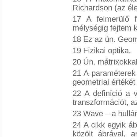
Richardson (az éle
17 A felmerülő 
mélységig fejtem k
18 Ez az ún. Geome
19 Fizikai optika.
20 Ún. mátrixokkal
21 A paraméterek 
geometriai értékét
22 A definíció a 
transzformációt, a
23 Wave – a hullá
24 A cikk egyik á
közölt ábrával, 