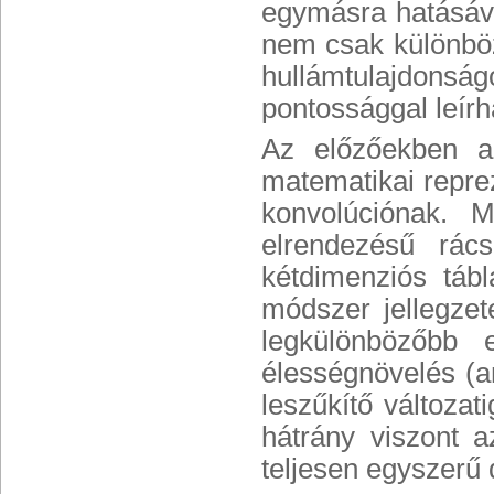
egymásra hatásáva
nem csak különböz
hullámtulajdonsá
pontossággal leírh
Az előzőekben a
matematikai reprez
konvolúciónak. 
elrendezésű rác
kétdimenziós táb
módszer jellegze
legkülönbözőbb e
élességnövelés (am
leszűkítő változat
hátrány viszont 
teljesen egyszerű 