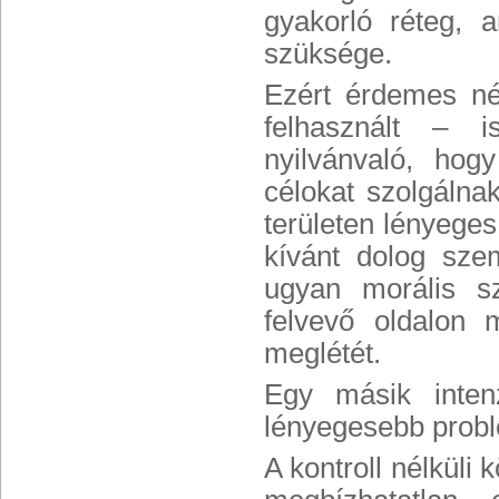
gyakorló réteg, 
szüksége.
Ezért érdemes néh
felhasznált – i
nyilvánvaló, hog
célokat szolgáln
területen lényeges
kívánt dolog sze
ugyan morális s
felvevő oldalon 
meglétét.
Egy másik inten
lényegesebb probl
A kontroll nélküli 