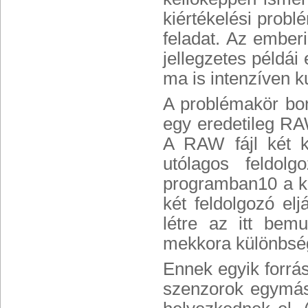
kiértékelési probl
feladat. Az emberi
jellegzetes példái
ma is intenzíven ku
A problémakör bon
egy eredetileg RAW
A RAW fájl két kü
utólagos feldolg
programban10 a k
két feldolgozó el
létre az itt bemu
mekkora különbség
Ennek egyik forrás
szenzorok egymás