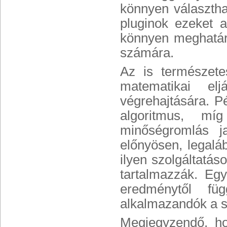
könnyen választhat
pluginok ezeket 
könnyen meghatár
számára.
Az is természete
matematikai elj
végrehajtására. P
algoritmus, míg
minőségromlás j
előnyösen, legalá
ilyen szolgáltatás
tartalmazzák. Egy
eredménytől fü
alkalmazandók a s
Megjegyzendő, h