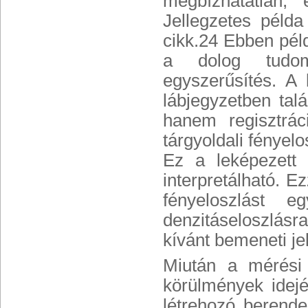
megbízhatatlan, 
Jellegzetes példa
cikk.24 Ebben pél
a dolog tudom
egyszerűsítés. A 
lábjegyzetben tal
hanem regisztrác
tárgyoldali fényelo
Ez a leképezett
interpretálható. E
fényeloszlást 
denzitáseloszlásr
kívánt bemeneti jel
Miután a mérési 
körülmények idejé
létrehozó berende