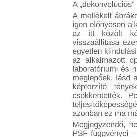
A „dekonvolúciós
A mellékelt ábráko
igen előnyösen alk
az itt közölt ké
visszaállítása ez
egyetlen kiindulás
az alkalmazott o
laboratóriumi és 
meglepőek, lásd a 
képtorzító ténye
csökkentették. 
teljesítőképesség
azonban ez ma má
Megjegyzendő, hog
PSF függvényei – 