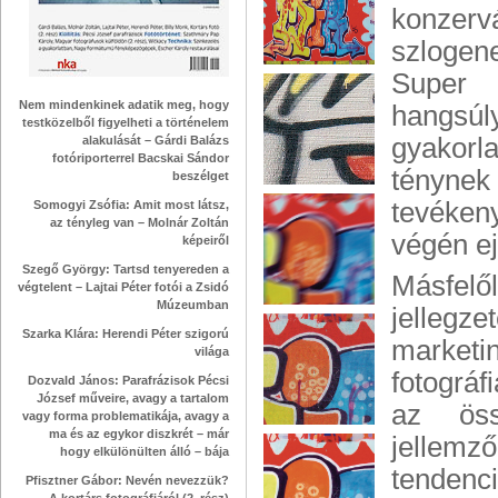
konzervá
szlogen
Super 
Nem mindenkinek adatik meg, hogy
hangsú
testközelből figyelheti a történelem
gyakorl
alakulását – Gárdi Balázs
fotóriporterrel Bacskai Sándor
ténynek
beszélget
tevéken
Somogyi Zsófia: Amit most látsz,
az tényleg van – Molnár Zoltán
végén ej
képeiről
Szegő György: Tartsd tenyereden a
Másfelő
végtelent – Lajtai Péter fotói a Zsidó
Múzeumban
jellegze
Szarka Klára: Herendi Péter szigorú
marketi
világa
fotográf
Dozvald János: Parafrázisok Pécsi
József műveire, avagy a tartalom
az öss
vagy forma problematikája, avagy a
ma és az egykor diszkrét – már
jellem
hogy elkülönülten álló – bája
tendenc
Pfisztner Gábor: Nevén nevezzük?