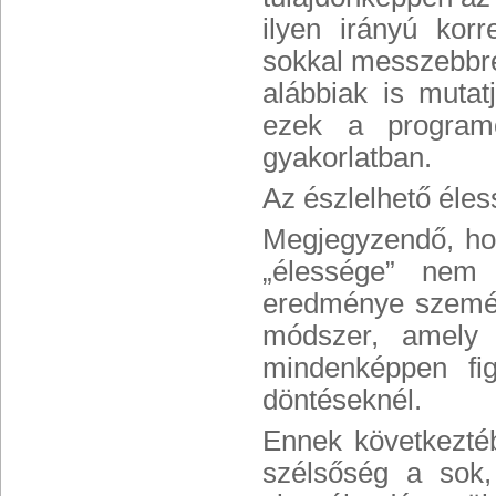
ilyen irányú kor
sokkal messzebbre 
alábbiak is muta
ezek a programo
gyakorlatban.
Az észlelhető éles
Megjegyzendő, hog
„élessége” nem 
eredménye személ
módszer, amely 
mindenképpen fig
döntéseknél.
Ennek következtéb
szélsőség a sok, 