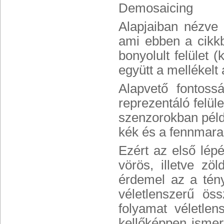
Demosaicing
Alapjaiban nézve a
ami ebben a cikkb
bonyolult felület (
együtt a mellékelt
Alapvető fontoss
reprezentáló felül
szenzorokban péld
kék és a fennmara
Ezért az első lép
vörös, illetve z
érdemel az a tény
véletlenszerű öss
folyamat véletlen
kellőképpen ismer