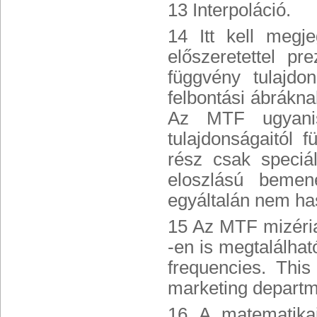
13 Interpoláció.
14 Itt kell megje
előszeretettel pr
függvény tulajdo
felbontási ábrákna
Az MTF ugyanis
tulajdonságaitól
rész csak speciá
eloszlású bemen
egyáltalán nem ha
15 Az MTF mizéria
-en is megtalálhat
frequencies. This
marketing departm
16 A matematika