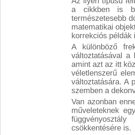
Az ilyen típusú f
a cikkben is b
természetesebb dol
matematikai objekt
korrekciós példák i
A különböző frek
változtatásával a
amint azt az itt k
véletlenszerű ele
változtatására. A 
szemben a dekonvol
Van azonban enne
műveleteknek egy
függvényosztály
csökkentésére is.