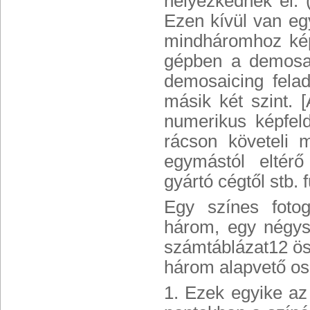
helyezkednek el. 
Ezen kívül van eg
mindháromhoz képe
gépben a demosai
demosaicing fela
másik két szint. 
numerikus képfeld
rácson követeli m
egymástól eltérő
gyártó cégtől stb. 
Egy színes fotog
három, egy négys
számtáblázat12 ös
három alapvető osz
1. Ezek egyike az