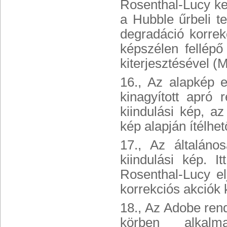
Rosenthal-Lucy ke
a Hubble űrbeli te
degradáció korrek
képszélen fellép
kiterjesztésével
(M
16., Az alapkép 
kinagyított apró 
kiindulási kép, a
kép alapján ítélhe
17., Az általános
kiindulási kép. 
Rosenthal-Lucy
el
korrekciós akciók 
18., Az Adobe ren
körben alkalm