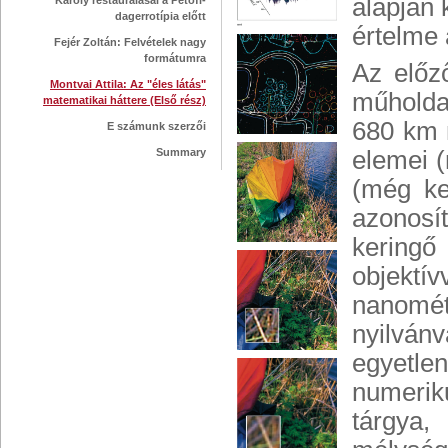
alapján 
Károly restaurálásai a Petőfi-
dagerrotípia előtt
értelme 
Fejér Zoltán: Felvételek nagy
formátumra
Az előz
Montvai Attila: Az "éles látás"
műholdas
matematikai háttere (Első rész)
680 km m
E számunk szerzői
Summary
elemei 
(még ke
azonosí
keringő
objektí
nanomé
nyilván
egyetl
numerik
tárgya,