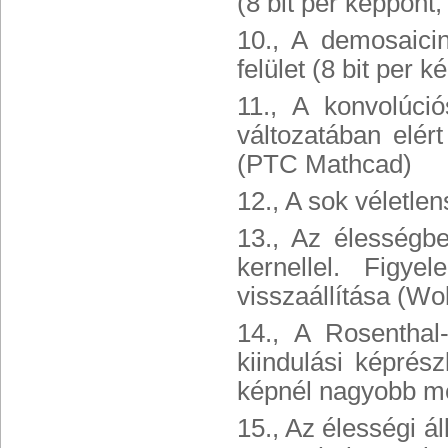
(8 bit per képpont,
10., A demosaicin
felület (8 bit per k
11., A konvolúció
változatában elér
(PTC Mathcad)
12., A sok véletle
13., Az élességbe
kernellel. Figy
visszaállítása (W
14., A Rosenthal
kiindulási képrés
képnél nagyobb mé
15., Az élességi ál