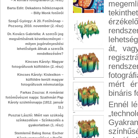
– A kortárs fotográfiáról (2. rész)
megemlít
Barta Edit: Dekadens hétköznapok
tekinth
– Billy Monk fotóiról
érzékel
Szegő György: A 20. Fotóhónap –
Pozsony, 2010. november (2. rész)
rendsze
Dr. Kovács Gabriella: A szerzői jog
lehetség
megsértésének következményei –
milyen jogérvényesítési
át, vag
lehetőségek állnak a szerzők
rendelkezésére?
regiszt
Kincses Károly: Magyar
rendsze
fotográfusok külföldön (2. rész)
fotográf
Kincses Károly: Kislexikon –
külföldre került magyar
mért ér
fotográfusok névmutatója
bináris 
Farkas Zsuzsa: A romániai
fotóművészet napja: Szathmári Pap
Ennél l
Károly születésnapja (1812. január
11.)
„techno
Pusztai László: Miért van szükség
Gyakran
színkezelésre – Színkezelés a
gyakorlatban (1. rész)
színhűsé
Stemlerné Balog Ilona: Escher