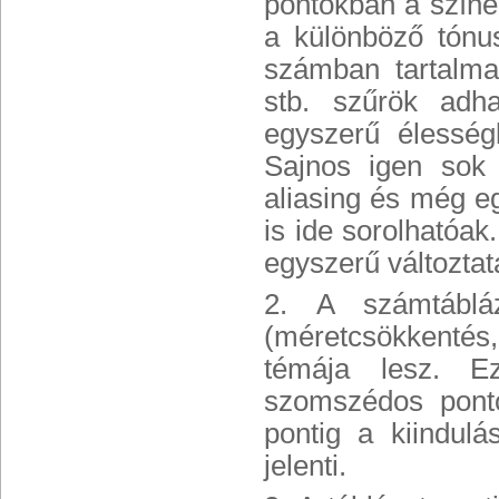
pontokban a színér
a különböző tónu
számban tartalmaz
stb. szűrök adh
egyszerű élesség
Sajnos igen sok n
aliasing és még e
is ide sorolhatóak
egyszerű változtat
2. A számtábláz
(méretcsökkentés,
témája lesz. E
szomszédos ponto
pontig a kiindulá
jelenti.