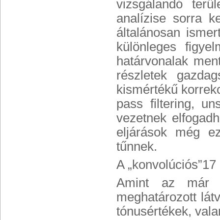
vizsgálandó terü
analízise sorra 
általánosan isme
különleges figye
határvonalak ment
részletek gazdag
kismértékű korrekc
pass filtering, u
vezetnek elfogad
eljárások még e
tűnnek.
A „konvolúciós”17 
Amint az már em
meghatározott látv
tónusértékek, vala