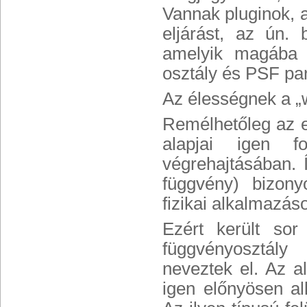
Vannak pluginok,
eljárást, az ún. 
amelyik magába 
osztály és PSF par
Az élességnek a „w
Remélhetőleg az ed
alapjai igen f
végrehajtásában. 
függvény) bizony
fizikai alkalmazá
Ezért került sor
függvényosztály
neveztek el. Az a
igen előnyösen alk