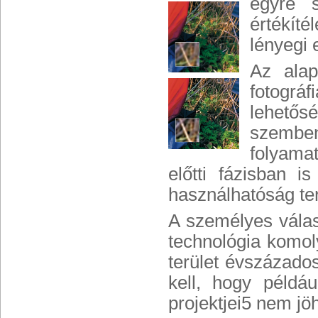
egyre s
értékít
lényegi 
Az alap
fotográ
lehetős
szemben
folyamat
előtti fázisban i
használhatóság terü
A személyes válas
technológia komoly
terület évszázados
kell, hogy példá
projektjei5 nem jöh