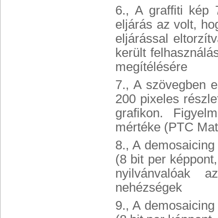
6., A
graffiti kép
eljárás az volt, h
eljárással eltorzít
került felhasznál
megítélésére
7., A szövegben e
200 pixeles részl
grafikon. Figyel
mértéke (PTC Mat
8., A demosaicing u
(8 bit per képpont,
nyilvánvalóak a
nehézségek
9., A demosaicing u