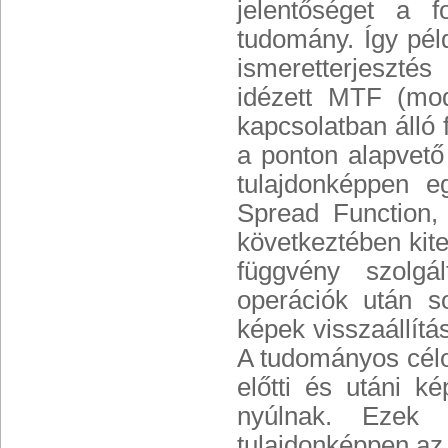
jelentőséget a f
tudomány. Így pél
ismeretterjesztés
idézett MTF (mod
kapcsolatban álló 
a ponton alapvető
tulajdonképpen e
Spread Function,
következtében kite
függvény szolgá
operációk után s
képek visszaállítás
A tudományos célo
előtti és utáni k
nyúlnak. Ezek 
tulajdonképpen az