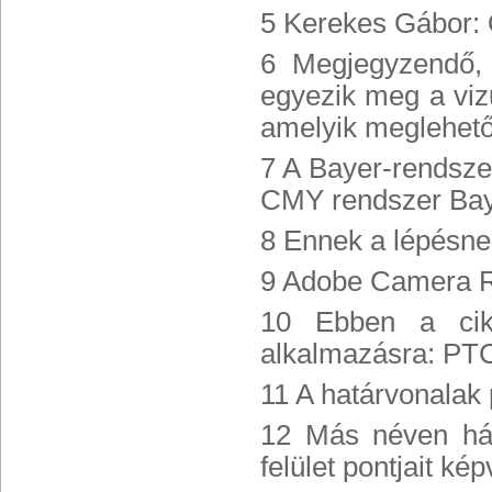
5 Kerekes Gábor: 
6 Megjegyzendő,
egyezik meg a viz
amelyik meglehetős
7 A Bayer-rendsze
CMY rendszer Baye
8 Ennek a lépésne
9 Adobe Camera 
10 Ebben a cik
alkalmazásra: PT
11 A határvonalak 
12 Más néven hár
felület pontjait kép