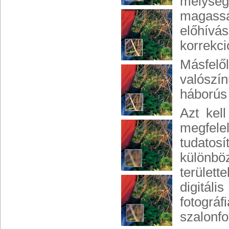
mélységi
magassá
előhívás
korrekci
Másfelő
valószí
háborús 
Azt kel
megfel
tudatos
különbö
területt
digitál
fotogr
szalonfo