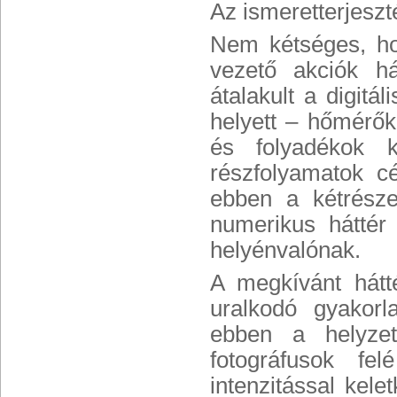
Az ismeretterjesz
Nem kétséges, hog
vezető akciók há
átalakult a digit
helyett – hőmérők
és folyadékok 
részfolyamatok c
ebben a kétrészes
numerikus háttér 
helyénvalónak.
A megkívánt hátt
uralkodó gyakorl
ebben a helyzet
fotográfusok f
intenzitással kele