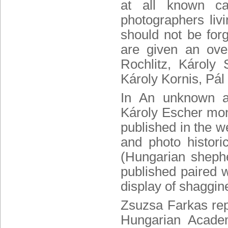
at all known ca
photographers liv
should not be forgo
are given an over
Rochlitz, Károly
Károly Kornis, Pál
In An unknown ac
Károly Escher
mono
published in the w
and photo historic
(Hungarian sheph
published paired w
display of shaggine
Zsuzsa Farkas
rep
Hungarian Acade