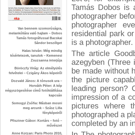
Tamás Dobos is a 
photographer befor
photographer ev
Van bennem szomorúságra,
residential park or
melankóliára való hajlam – Dobos
Tamás fotográfussal Bacskai
is a photographer.
Sándor beszélget
Halas István: Még mindig
The article Good
kísérletezek, tanulok – Kemenesi
azegyben (Three in
Zsuzsanna interjúja
Böröczfy Virág: Az elmélyülés
be made without ha
felvételei – Czigány Ákos képeiről
the picture capab
Dozvald János: A tónusok ura –
Horváth Péter: A kép
leading person? 
négyszögesítése című fotókiállítása
impression of a co
kapcsán
Somogyi Zsófia: Másban mosni
pictures where t
meg arcunk – Szász Lilla
photographed a pla
fényképeiről
Pfisztner Gábor: Kortárs – fotó –
completed by an 
művészet
In The photograph
Anne Kotzan: Paris Photo 2010,