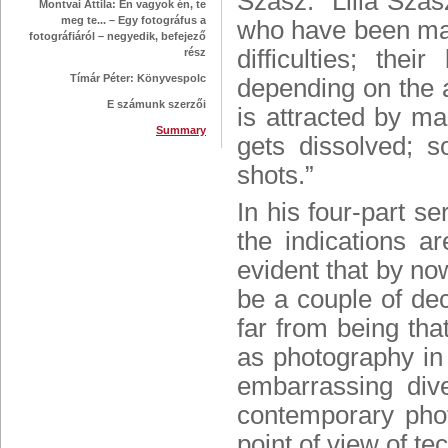
Szász
. “Lilla Szá
Montvai Attila: Én vagyok én, te
meg te... – Egy fotográfus a
who have been mad
fotográfiáról – negyedik, befejező
difficulties; th
rész
Tímár Péter: Könyvespolc
depending on the a
E számunk szerzői
is attracted by ma
Summary
gets dissolved; 
shots.”
In his four-part s
the indications a
evident that by no
be a couple of de
far from being th
as photography in
embarrassing dive
contemporary photo
point of view of te