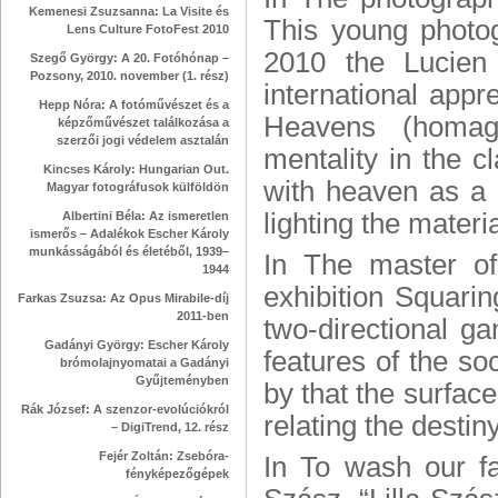
Kemenesi Zsuzsanna: La Visite és
This young photog
Lens Culture FotoFest 2010
2010 the Lucien
Szegő György: A 20. Fotóhónap –
Pozsony, 2010. november (1. rész)
international appre
Hepp Nóra: A fotóművészet és a
Heavens (homage
képzőművészet találkozása a
szerzői jogi védelem asztalán
mentality in the c
Kincses Károly: Hungarian Out.
with heaven as a r
Magyar fotográfusok külföldön
lighting the materi
Albertini Béla: Az ismeretlen
ismerős – Adalékok Escher Károly
munkásságából és életéből, 1939–
In The master o
1944
exhibition Squarin
Farkas Zsuzsa: Az Opus Mirabile-díj
2011-ben
two-directional g
Gadányi György: Escher Károly
features of the soc
brómolajnyomatai a Gadányi
Gyűjteményben
by that the surface
Rák József: A szenzor-evolúciókról
relating the destin
– DigiTrend, 12. rész
Fejér Zoltán: Zsebóra-
In To wash our f
fényképezőgépek