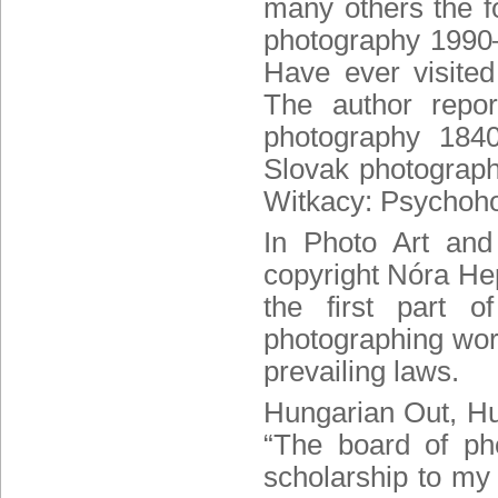
many others the fo
photography 1990
Have ever visite
The author repor
photography 1840–
Slovak photograph
Witkacy: Psychoho
In Photo Art and 
copyright
Nóra He
the first part o
photographing works
prevailing laws.
Hungarian Out, H
“The board of ph
scholarship to my 