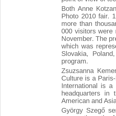
Both Anne Kotza
Photo 2010 fair
. 
more than thousan
000 visitors were 
November. The pres
which was represe
Slovakia, Poland
program.
Zsuzsanna Kemen
Culture is a Paris
International is a
headquarters in
American and Asia
György Szegő
sen