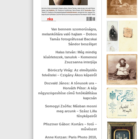
Van bennem szomorúságra,
melankóliára való hajlam – Dobos
Tamás fotográfussal Bacskai
Sándor beszélget
Halas István: Még mindig
kísérletezek, tanulok – Kemenesi
Zsuzsanna interjúja
Böröczfy Virág: Az elmélyülés
felvételei – Czigány Ákos képeiről
Dozvald János: A tónusok ura –
Horváth Péter: A kép
négyszögesítése című fotókiállítása
kapcsán
Somogyi Zsófia: Másban mosni
meg arcunk – Szász Lilla
fényképeiről
Pfisztner Gábor: Kortárs – fotó –
művészet
Anne Kotzan: Paris Photo 2010,