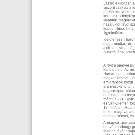
László ekkoriban a
viszont csak az a 
részük kenyérkeres
kerestek a fénykép
kívánták megörökít
hazájuktól távol sze
képes. Nincs hely,
figyelmünkre.
Ideiglenesen három
maga módján, de íg
akik a szabadságh
Ausztráliába, Amer
A Nyitra megyei Bu
léptetett elő. Az 
Hamarosan, néhány
megkerülésével, öt
emigránsok közül 1
aranyásóként tűnt 
dagerrotípia műter
bennszülöttek fényr
március 22). Egyik
és Van-Diemen földé
18. 447. o.). Rochl
hozott magával ausz
nem lett semmi, és
A magyar aranyásó
honvéd hadnagy gaz
földönfutóként hajó