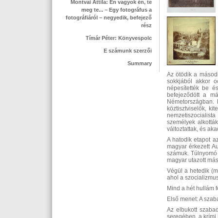
Montvai Attila: Én vagyok én, te
meg te... – Egy fotográfus a
fotográfiáról – negyedik, befejező
rész
Tímár Péter: Könyvespolc
E számunk szerzői
Summary
Az ötödik a másodi
sokkjából akkor o
népesítették be és
befejeződött a má
Németországban. E
köztisztviselők, ki
nemzetiszocialista
személyek alkottá
változtattak, és aka
A hatodik etapot a
magyar érkezett Au
számuk. Túlnyomó 
magyar utazott más
Végül a hetedik (m
ahol a szocializmus
Mind a hét hullám f
Első menet: A sza
Az elbukott szabad
seregében, a krími