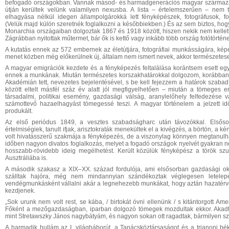
befogadó országokban. Vannak másod- és harmadgenerációs magyar származá
útján kerültek velünk valamilyen nexusba. A lista – értelemszerűen – nem t
elhagyása nélkül idegen állampolgárokká lett fényképészek, fotográfusok, f
(Velük majd külön szeretnék foglalkozni a későbbiekben.) És az sem biztos, hogy
Monarchia országaiban dolgoztak 1867 és 1918 között, hiszen nekik nem kelle
Zágrábban nyitottak műtermet, bár ők is kettő vagy inkább több ország fotótörténe
A kutatás ennek az 572 embernek az életútjára, fotográfiai munkásságára, képe
menet közben még előkerülnek új, általam nem ismert nevek, akkor természetes
A magyar emigrációk kezdete és a fényképezés feltalálása korántsem esett e
ennek a munkának. Miután természetes korszakhatárokkal dolgozom, korábba
Akadémián tett, nevezetes bejelentésével, s be kell fejezzem a határok szabad
között eltelt másfél száz év alatt jól megfigyelhetően – miután a tömeges
társadalmi, politikai esemény, gazdasági válság, aranylelőhely felfedezés
számottevő hazaelhagyást tömegessé teszi. A magyar történelem a jelzett id
produkált.
Az első periódus 1849, a vesztes szabadságharc után távozókkal. Elsősorb
értelmiségiek, tanult ifjak, arisztokraták menekültek el a kivégzés, a börtön, a 
volt hivatásszerű szakmája a fényképezés, de a viszonylag könnyen megtanulh
időben nagyon divatos foglalkozás, melyet a fogadó országok nyelvét gyakran ne
hosszabb-rövidebb ideig megélhetést. Került közülük fényképész a török szu
Ausztráliába is.
A második szakasz a XIX–XX. század fordulója, ami elsősorban gazdasági ok
szálltak hajóra, még nem mindannyian szándékoztak véglegesen leteleped
vendégmunkásként vállalni akár a legnehezebb munkákat, hogy aztán hazatérve, 
kezdjenek.
„Sok urunk nem volt rest, se kába, / birtokát óvni ellenünk / s kitántorgott Am
Főként a mezőgazdaságban, iparban dolgozó tömegek mozdultak ekkor. Akadt k
mint Stretawszky János nagybátyám, és nagyon sokan ott ragadtak, bármilyen szá
A harmadik hullám az I. világháborút, a Tanácsköztársaságot és a trianoni b