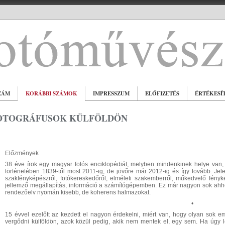
ZÁM
KORÁBBI SZÁMOK
IMPRESSZUM
ELŐFIZETÉS
ÉRTÉKESÍ
OTOGRÁFUSOK KÜLFÖLDÖN
Előzmények
38 éve írok egy magyar fotós enciklopédiát, melyben mindenkinek helye van, 
történetében 1839-től most 2011-ig, de jövőre már 2012-ig és így tovább. Jele
szakfényképészről, fotókereskedőről, elméleti szakemberről, műkedvelő fénykép
jellemző megállapítás, információ a számítógépemben. Ez már nagyon sok ahho
rendezőelv nyomán kisebb, de koherens halmazokat.
•
15 évvel ezelőtt az kezdett el nagyon érdekelni, miért van, hogy olyan sok e
vergődni külföldön, azok közül pedig, akik nem mentek el, egy sem. Ha úgy l