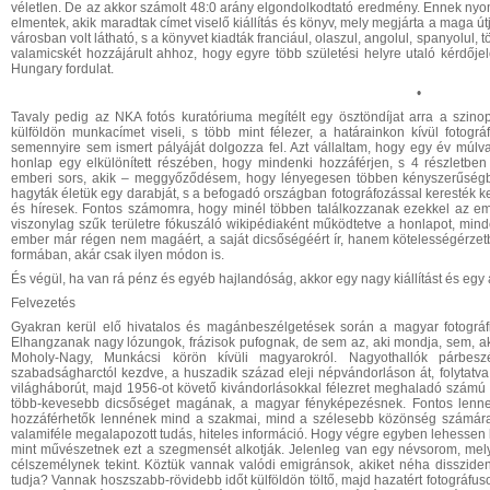
véletlen. De az akkor számolt 48:0 arány elgondolkodtató eredmény. Ennek nyo
elmentek, akik maradtak címet viselő kiállítás és könyv, mely megjárta a maga út
városban volt látható, s a könyvet kiadták franciául, olaszul, angolul, spanyolul, t
valamicskét hozzájárult ahhoz, hogy egyre több születési helyre utaló kérdője
Hungary fordulat.
•
Tavaly pedig az NKA fotós kuratóriuma megítélt egy ösztöndíjat arra a szin
külföldön munkacímet viseli, s több mint félezer, a határainkon kívül fotográ
semennyire sem ismert pályáját dolgozza fel. Azt vállaltam, hogy egy év múl
honlap egy elkülönített részében, hogy mindenki hozzáférjen, s 4 részletbe
emberi sors, akik – meggyőződésem, hogy lényegesen többen kényszerűségből,
hagyták életük egy darabját, s a befogadó országban fotográfozással keresték ke
és híresek. Fontos számomra, hogy minél többen találkozzanak ezekkel az ember
viszonylag szűk területre fókuszáló wikipédiaként működtetve a honlapot, minde
ember már régen nem magáért, a saját dicsőségéért ír, hanem kötelességérzetb
formában, akár csak ilyen módon is.
És végül, ha van rá pénz és egyéb hajlandóság, akkor egy nagy kiállítást és egy
Felvezetés
Gyakran kerül elő hivatalos és magánbeszélgetések során a magyar fotográfia
Elhangzanak nagy lózungok, frázisok pufognak, de sem az, aki mondja, sem, aki
Moholy-Nagy, Munkácsi körön kívüli magyarokról. Nagyothallók párbesz
szabadságharctól kezdve, a huszadik század eleji népvándorláson át, folytatv
világháborút, majd 1956-ot követő kivándorlásokkal félezret meghaladó számú mag
több-kevesebb dicsőséget magának, a magyar fényképezésnek. Fontos lenne,
hozzáférhetők lennének mind a szakmai, mind a szélesebb közönség számára,
valamiféle megalapozott tudás, hiteles információ. Hogy végre egyben lehessen 
mint művészetnek ezt a szegmensét alkotják. Jelenleg van egy névsorom, mely
célszemélynek tekint. Köztük vannak valódi emigránsok, akiket néha disszide
tudja? Vannak hoszszabb-rövidebb időt külföldön töltő, majd hazatért fotográfu