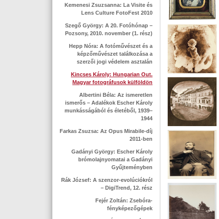
Kemenesi Zsuzsanna: La Visite és
Lens Culture FotoFest 2010
Szegő György: A 20. Fotóhónap –
Pozsony, 2010. november (1. rész)
Hepp Nóra: A fotóművészet és a
képzőművészet találkozása a
szerzői jogi védelem asztalán
Kincses Károly: Hungarian Out.
Magyar fotográfusok külföldön
Albertini Béla: Az ismeretlen
ismerős – Adalékok Escher Károly
munkásságából és életéből, 1939–
1944
Farkas Zsuzsa: Az Opus Mirabile-díj
2011-ben
Gadányi György: Escher Károly
brómolajnyomatai a Gadányi
Gyűjteményben
Rák József: A szenzor-evolúciókról
– DigiTrend, 12. rész
Fejér Zoltán: Zsebóra-
fényképezőgépek