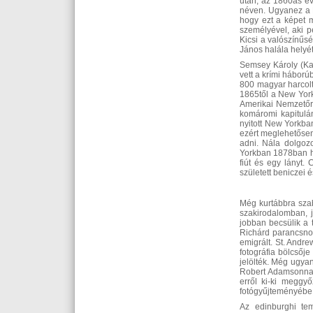
után, az 1860as év
néven. Ugyanez a P
hogy ezt a képet 
személyével, aki p
Kicsi a valószínűs
János halála helyét
Semsey Károly (Kar
vett a krími háború
800 magyar harcolt
1865től a New York
Amerikai Nemzetőr
komáromi kapitulán
nyitott New Yorkba
ezért meglehetősen
adni. Nála dolgoz
Yorkban 1878ban h
fiút és egy lányt
született beniczei 
Még kurtábbra szab
szakirodalomban, 
jobban becsülik a 
Richárd parancsnok
emigrált. St. Andre
fotográfia bölcsőj
jelölték. Még ugyan
Robert Adamsonnal e
erről ki-ki megg
fotógyűjteményébe
Az edinburghi te