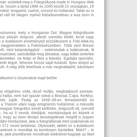
mán született meg a Fotográfusok made in Hungary. Akik
ját, hiszen a tárlat 1999 és 2005 között 13 országban, 19
örökül, lengyelül, csehül, oroszul és hollandul. Talán ez is
let vált fel idegen nyelvű fotóalbumokban a was born in
opszisomra, mely a Hungarian Out. Magyar fotográfusok
fusi pályán dolgozó, alkotó személy életét, kicsit vagy
va a kutatásom eredményeit közzéteszem a Foto-klikk.hu
n megjelentetem a Fotóművészetben. Több mint félezer
 mint kalandvágyból – nekiindultak a határoknak, itt
nyerüket, valósították meg álmaikat, vagy lettek ismertek
ekkel, ne fedje el őket a feledés. Egyfajta speciális,
nki tegye, tehesse hozzá saját tudását. Ilyen dolgot az
ől. A még élők felelősek a már meghaltakért, bármilyen
 albumot is összerakok majd belőle.
 világhíres volta, dicső múltja, meghatározó szerepe.
 hallja, nem tud igazán sokat a Brassai, Capa, Kertész,
éde zajlik. Pedig az 1848–49-es forradalomtól és
a a Trianon utáni nagy emigrációs hullámmal, a második
yar fotográfus került külföldre, dolgozott ott, szerzett
 ha az ő nevük, életútjuk, munkásságuk és képeik is
 hogy az ilyen témájú beszélgetések mögött is legyen
látni mindazokat, akik a fotográfiának mint szakmának és
 572 nevet tartalmaz. Olyanokét, akiket ez a kutatásom
nseknek is mondtak és keményen büntettek. Miért? – ki
sok, akik jelentősnek mondható életművet hagytak az őket