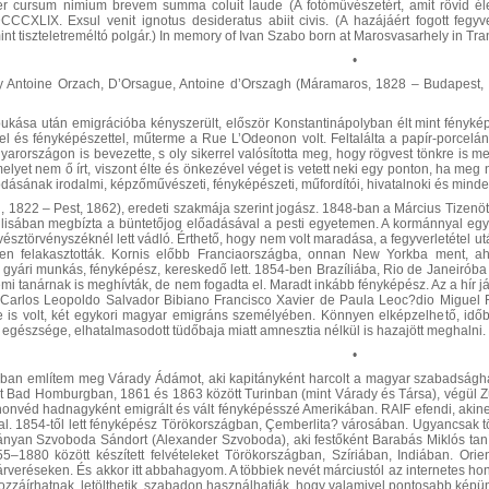
er cursum nimium brevem summa coluit laude
(A fotóművészetért, amit rövid élet
CCXLIX. Exsul venit ignotus desideratus abiit civis. (A hazájáért fogott fegyve
nt tiszteletreméltó polgár.) In memory of Ivan Szabo born at Marosvasarhely in Tr
•
y Antoine Orzach, D’Orsague, Antoine d’Orszagh (Máramaros, 1828 – Budapest, 1
kása után emigrációba kényszerült, először Konstantinápolyban élt mint fényképé
ssel és fényképészettel, műterme a Rue L’Odeonon volt. Feltalálta a papír-porcel
yarországon is bevezette, s oly sikerrel valósította meg, hogy rögvest tönkre is 
melyet nem ő írt, viszont élte és önkezével véget is vetett neki egy ponton, ha m
dásának irodalmi, képzőművészeti, fényképészeti, műfordítói, hivatalnoki és minden
, 1822 – Pest, 1862), eredeti szakmája szerint jogász. 1848-ban a Március Tizenötö
lisában megbízta a büntetőjog előadásával a pesti egyetemen. A kormánnyal együt
észtörvényszéknél lett vádló. Érthető, hogy nem volt maradása, a fegyverletétel utá
esen felakasztották. Kornis előbb Franciaországba, onnan New Yorkba ment, 
 gyári munkás, fényképész, kereskedő lett. 1854-ben Brazíliába, Rio de Janeiróba kö
emi tanárnak is meghívták, de nem fogadta el. Maradt inkább fényképész. Az a hír já
 Carlos Leopoldo Salvador Bibiano Francisco Xavier de Paula Leoc?dio Miguel
 is volt, két egykori magyar emigráns személyében. Könnyen elképzelhető, időben
egészsége, elhatalmasodott tüdőbaja miatt amnesztia nélkül is hazajött meghalni. 
•
ában említem meg Várady Ádámot, aki kapitányként harcolt a magyar szabadsághar
át Bad Homburgban, 1861 és 1863 között Turinban (mint Várady és Társa), végül Z
honvéd hadnagyként emigrált és vált fényképésszé Amerikában. RAIF efendi, akine
al. 1854-től lett fényképész Törökországban, Çemberlita? városában. Ugyancsak t
hányan Szvoboda Sándort (Alexander Szvoboda), aki festőként Barabás Miklós taní
5–1880 között készített felvételeket Törökországban, Szíriában, Indiában. Orien
rveréseken. És akkor itt abbahagyom. A többiek nevét márciustól az internetes honla
ozzáírhatnak, letölthetik, szabadon használhatják, hogy valamivel pontosabb képün