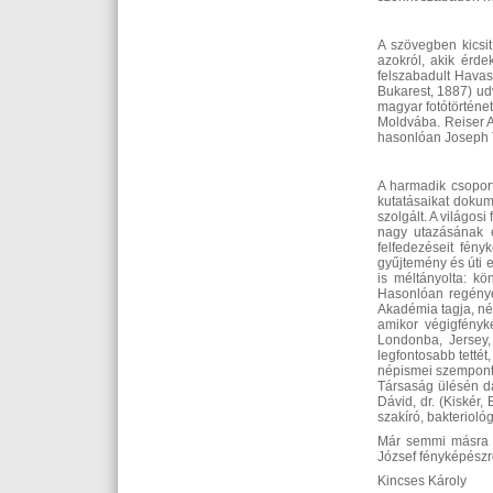
A szövegben kicsit
azokról, akik érd
felszabadult Havas
Bukarest, 1887) udv
magyar fotótörténe
Moldvába. Reiser A
hasonlóan Joseph 
A harmadik csoport
kutatásaikat dokum
szolgált. A világos
nagy utazásának e
felfedezéseit fén
gyűjtemény és úti 
is méltányolta: k
Hasonlóan regénye
Akadémia tagja, nép
amikor végigfényk
Londonba, Jersey, 
legfontosabb tettét
népismei szempontb
Társaság ülésén da
Dávid, dr. (Kiskér
szakíró, bakterioló
Már semmi másra n
József fényképészr
Kincses Károly