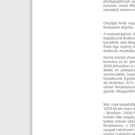
photographicam p
honeste cessit MDC
menekült, elment mi
Országh Antal vag
forradalmi légióba.
A szabadságharc bu
foglalkozott festé
hazatérte után Mag
Élete egy regény, 
életének, munkálko
Kornis Károly (Arad
kormány az év ápri
1849 júliusában a v
ítélték és jelkép
szerkesztette, majd
foglalkozott. Egyet
de Alcântara Jo?o
udvari fényképésze
gazdái. Meggyötört 
Már csak kutyafutt
1859-től két éven 
– Brooklyn, 1904) 
hullám vitte magáv
tartjuk nyilván né
fényképezni, s 185
nyugati művészeti á
szerint szabadon h