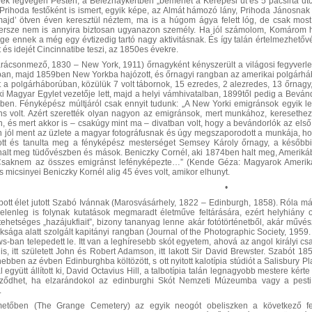
ek legvégén Pesten, a Beleznaykertben „bemenet a Kerepesi út és 5 pacsirta utcá
rihoda festőként is ismert, egyik képe, az Almát hámozó lány, Prihoda Jánosnak Gl
majd’ ötven éven keresztül néztem, ma is a húgom ágya felett lóg, de csak mos
ersze nem is annyira biztosan ugyanazon személy. Ha jól számolom, Komárom hős
ége ennek a még egy évtizedig tartó nagy aktivitásnak. És így talán értelmezhetőv
 és idejét Cincinnatibe teszi, az 1850es évekre.
ácsonmező, 1830 – New York, 1911) őrnagyként kényszerült a világosi fegyverlet
ban, majd 1859ben New Yorkba hajózott, és őrnagyi rangban az amerikai polgárhábor
 a polgárháborúban, közülük 7 volt tábornok, 15 ezredes, 2 alezredes, 13 őrnagy
i Magyar Egylet vezetője lett, majd a helyi vámhivatalban, 1899től pedig a Bevánd
ben. Fényképész múltjáról csak ennyit tudunk: „A New Yorki emigránsok egyik 
s volt. Azért szerették olyan nagyon az emigránsok, mert munkához, keresethez 
n, és mert akkor is – csakúgy mint ma – divatban volt, hogy a bevándorlók az első
 jól ment az üzlete a magyar fotográfusnak és úgy megszaporodott a munkája, ho
ott és tanulta meg a fényképész mesterséget Semsey Károly őrnagy, a későbbi 
alt meg tüdővészben és mások. Beniczky Cornél, aki 1874ben halt meg, Ameriká
. Csaknem az összes emigránst lefényképezte…” (Kende Géza: Magyarok Amerikáb
és micsinyei Beniczky Kornél alig 45 éves volt, amikor elhunyt.
•
ott élet jutott Szabó Ivánnak (Marosvásárhely, 1822 – Edinburgh, 1858).
Róla már
jelenleg is folynak kutatások megmaradt életműve feltárására, ezért helyhián
tehetséges „hazájukfiait”, bizony tananyag lenne akár fotótörténetből, akár műv
sága alatt szolgált kapitányi rangban (Journal of the Photographic Society, 1959.
ws-ban telepedett le. Itt van a leghíresebb skót egyetem, ahová az angol királyi 
e is, itt született John és Robert Adamson, itt lakott Sir David Brewster. Szabót
ebben az évben Edinburghba költözött, s ott nyitott kalotípia stúdiót a Salisbury P
gyütt állított ki, David Octavius Hill, a talbotípia talán legnagyobb mestere kér
yőződhet, ha elzarándokol az edinburghi Skót Nemzeti Múzeumba vagy a pest
.
metőben (The Grange Cemetery) az egyik neogót obeliszken a következő feli