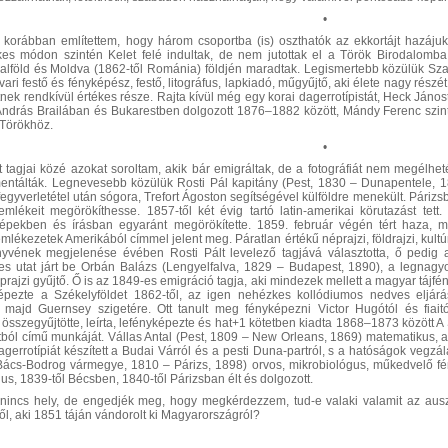
•
 korábban említettem, hogy három csoportba (is) oszthatók az ekkortájt hazájuka
ekes módon szintén Kelet felé indultak, de nem jutottak el a Török Birodalomb
alföld és Moldva (1862-től Románia) földjén maradtak. Legismertebb közülük Sza
ari festő és fényképész, festő, litográfus, lapkiadó, műgyűjtő, aki élete nagy ré
tnek rendkívül értékes része. Rajta kívül még egy korai dagerrotípistát, Heck Ján
ndrás Brailában és Bukarestben dolgozott 1876–1882 között, Mándy Ferenc szint
Törökhöz.
•
 tagjai közé azokat soroltam, akik bár emigráltak, de a fotográfiát nem megélhet
entálták. Legnevesebb közülük Rosti Pál kapitány (Pest, 1830 – Dunapentele, 1
i fegyverletétel után sógora, Trefort Ágoston segítségével külföldre menekült. Párizs
mlékeit megörökíthesse. 1857-től két évig tartó latin-amerikai körutazást tet
yképekben és írásban egyaránt megörökítette. 1859. február végén tért haza, 
emlékezetek Amerikából címmel jelent meg. Páratlan értékű néprajzi, földrajzi, ku
önyvének megjelenése évében Rosti Pált levelező tagjává választotta, ő pedig
s utat járt be Orbán Balázs (Lengyelfalva, 1829 – Budapest, 1890), a legnagy
rajzi gyűjtő. Ő is az 1849-es emigráció tagja, aki mindezek mellett a magyar tájf
épezte a Székelyföldet 1862-től, az igen nehézkes kollódiumos nedves eljárá
majd Guernsey szigetére. Ott tanult meg fényképezni Victor Hugótól és fiaitól
, összegyűjtötte, leírta, lefényképezte és hat+1 kötetben kiadta 1868–1873 között A S
ól című munkáját. Vállas Antal (Pest, 1809 – New Orleans, 1869) matematikus, 
gerrotípiát készített a Budai Várról és a pesti Duna-partról, s a hatóságok veg
, Bács-Bodrog vármegye, 1810 – Párizs, 1898) orvos, mikrobiológus, műkedvelő fé
gus, 1839-től Bécsben, 1840-től Párizsban élt és dolgozott.
incs hely, de engedjék meg, hogy megkérdezzem, tud-e valaki valamit az auszt
ől, aki 1851 táján vándorolt ki Magyarországról?