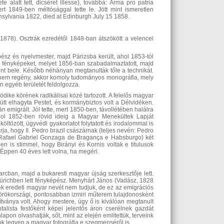
e alatt tett, dicséret illesse), továbbá: Arma pro patria
rt 1849-ben méltósággal tette le. Jött mint ismeretlen
ansylvania 1822, died at Edinburgh July 15 1858.
878). Osztrák ezredétől 1848-ban átszökött a velencei
sz és nyelvmester, majd Párizsba került, ahol 1853-tól
án fényképeket, melyet 1856-ban szabadalmaztatott, majd
ment bele. Később néhányan megtanulták tőle a technikát.
eg nem regény, akkor komoly tudományos monográfia, mely
 egyéb területét feldolgozza.
dike körének radikálisai közé tartozott. A felelős magyar
t elhagyta Pestet, és kormánybiztos volt a Délvidéken.
n emigrált. Jól tette, mert 1850-ben, távollétében halálra
ahol 1852-ben rövid ideig a Magyar Menekültek Lapját
ltözött, ügyvédi gyakorlatot folytatott és irodalommal is
rja, hogy II. Pedro brazil császárnak (teljes nevén: Pedro
 Rafael Gabriel Gonzaga de Bragança e Habsburgo) két
 is stimmel, hogy Birányi és Kornis voltak e titulusok
Éppen 40 éves lett volna, ha megéri.
cban, majd a bukaresti magyar újság szerkesztője lett.
ürichben lett fényképész. Menyhárt János (Vadász, 1828
k eredeti magyar nevét nem tudjuk, de ez az emigrációs
örökországi, pontosabban izmiri műterem tulajdonosként
tványa volt. Ahogy mestere, úgy ő is kiválóan megtanult
talista festőként képei jelentős áron cserélnek gazdát
pon olvashatják, sőt, mint az elején említettük, terveink
k legyen a magyar fotográfia e szegmenséről is.