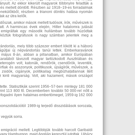
yult. Az ekkor kikerült magyarok többnyire feladták a
és mellett döntött. Részben az 1918–19-es forradalmak
 menekülőkből, részben a trianoni döntés hatása nyomán
ak az útra kelők.
dőszak, amikor mások mellett tudósok, írók, művészek is
t. A harmincas évek elején, Hitler hatalomra jutását
 emigráltak egy második hullámban tovább húzódtak
, köztük fotográfusok is nagy számban jelentek meg a
ndorlás, mely több százezer embert lökött ki a háború
ágútjai új népvándorlás tanúi lettek. Emberkaravánok
945. május 8-án, abban a pillanatban, amikor Európában
karatából távozott magyar tartózkodott Ausztriában és
erogén volt, katonák, rendőrök, csendőrök, leventék,
férfiak és asszonyok, politikusok, újságírók, művészek, a
zsidók, cigányok, politikailag megbízhatatlannak ítélt
z kinti magyarság. Volt, aki hazament, mások országot
ette. Statisztikák szerint 1956–57-ben mintegy 181 000
rint 113 800 fő. Decemberben további 50 000-rel nőtt a
efogadni ilyen hatalmas embertömeget, 1959-ig 162 000
nszolidációtól 1989-ig terjedő disszidálások sorozata,
 vegyük sorra.
migráció mellett. Legtöbbjük tovább harcolt Garibaldi
agy Hamburgon, majd Anglián keresztül jutottak. Ujházy