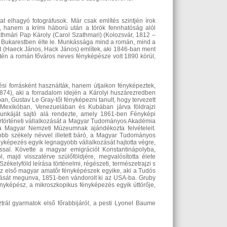
t elhagyó fotográfusok. Már csak említés szintjén írok
a, hanem a krími háború után a török fennhatóság alól
thmári Pap Károly (Carol Szathmari) (Kolozsvár, 1812 –
szét Bukarestben élte le. Munkássága mind a román, mind a
ost (Haeck János, Hack János) említek, aki 1846-ban ment
én a román főváros neves fényképésze volt 1890 körül,
ési forrásként használták, hanem útjaikon fényképeztek,
874), aki a forradalom idején a Károlyi huszárezredben
ban, Gustav Le Gray-től fényképezni tanult, hogy tervezett
t. Mexikóban, Venezuelában és Kubában járva földrajzi
munkáját sajtó alá rendezte, amely 1861-ben Fényképi
ltúrtörténeti vállalkozását a Magyar Tudományos Akadémia
 a Magyar Nemzeti Múzeumnak ajándékozta felvételeit.
obb székely névvel illetett báró, a Magyar Tudományos
ényképezés egyik legnagyobb vállalkozását hajtotta végre,
ssal. Követte a magyar emigrációt Konstantinápolyba,
, majd visszatérve szülőföldjére, megvalósította élete
zékelyföld leírása történelmi, régészeti, természetrajzi s
az első magyar amatőr fényképészek egyike, aki a Tudós
zálását megunva, 1851-ben vándorolt ki az USA-ba. Gruby
nyképész, a mikroszkopikus fényképezés egyik úttörője,
rál gyarmatok első főrabbijáról, a pesti Lyonel Baume