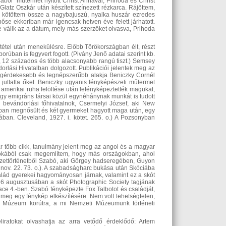
ból” műtermet nyitott Christ Annával, Prihoda és Christ
atz Oszkár után készített színezett rézkarca.
Rájöttem,
t kötöttem össze a nagybajuszú, nyalka huszár ezredes
e ekkoriban már igencsak hetven éve felett járhatott.
é válik az a dátum, mely más szerzőket olvasva, Prihoda
étel után menekülésre. Előbb Törökországban élt, részt
úban is fegyvert fogott. (Pivány Jenő adatai szerint kb.
, 12 százados és több alacsonyabb rangú tiszt.) Semsey
orlási Hivatalban dolgozott. Publikációi jelentek meg az
legérdekesebb és legnépszerűbb alakja Beniczky Cornél
juttatta őket. Beniczky ugyanis fényképészeti műtermet
 amerikai ruha felöltése után lefényképeztették magukat,
gy emigráns társai közül egynéhánynak munkát is tudott
bevándorlási főhivatalnok, Csermelyi József, aki New
ban megnősült és két gyermeket hagyott maga után, egy
an. Cleveland, 1927. i. kötet. 265. o.) A Pozsonyban
 több cikk, tanulmány jelent meg az angol és a magyar
y okából csak megemlítem, hogy más országokban, ahol
észettörténetből Szabó, aki Görgey hadseregében, Guyon
 nov. 22. 73. o.). A szabadságharc bukása után Skóciába
család gyerekei hagyományosan járnak, valamint ez a skót
 1856 augusztusában a skót Photographic Society tagjának
lace 4.-ben. Szabó fényképezte Fox Talbotot és családját,
te meg egy fénykép elkészítésére. Nem volt tehetségtelen,
i Múzeum körútra, a mi Nemzeti Múzeumunk történeti
ratokat olvashatja az arra vetődő érdeklődő: Artem