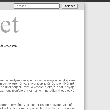
TÉSI PONTOK
aki valamilyen szerepet játszott a magyar fényképezés
nleg 70 ezernél valamivel több fotósról, fotóművészről,
észről sorjázik több-kevesebb életrajzi adat, pályáját
z, hogy megfelelő alkalmanként ne adjon ki egy-egy új
migráns fényképészünk tudott kisebb-nagyobb világhírre
ett volna, hogy néhány ezek közül is, hát azt mondom,