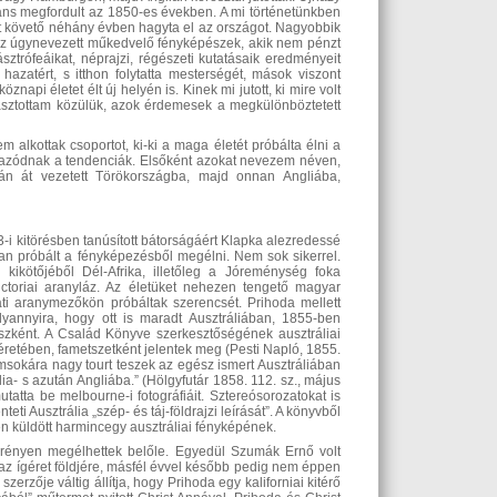
áns megfordult az 1850-es években. A mi történetünkben
zt követő néhány évben hagyta el az országot. Nagyobbik
 az úgynevezett műkedvelő fényképészek, akik nem pénzt
ztrófeáikat, néprajzi, régészeti kutatásaik eredményeit
azatért, s itthon folytatta mesterségét, mások viszont
znapi életet élt új helyén is. Kinek mi jutott, ki mire volt
álasztottam közülük, azok érdemesek a megkülönböztetett
alkottak csoportot, ki-ki a maga életét próbálta élni a
alazódnak a tendenciák. Elsőként azokat nevezem néven,
án át vezetett Törökországba, majd onnan Angliába,
i kitörésben tanúsított bátorságáért Klapka alezredessé
an próbált a fényképezésből megélni. Nem sok sikerrel.
kikötőjéből Dél-Afrika, illetőleg a Jóreménység foka
ictoriai aranyláz. Az életüket nehezen tengető magyar
ati aranymezőkön próbáltak szerencsét. Prihoda mellett
lyannyira, hogy ott is maradt Ausztráliában, 1855-ben
észként. A Család Könyve szerkesztőségének ausztráliai
íséretében, fametszetként jelentek meg (Pesti Napló, 1855.
msokára nagy tourt teszek az egész ismert Ausztráliában
ia- s azután Angliába.” (Hölgyfutár 1858. 112. sz., május
utatta be melbourne-i fotográfiáit. Sztereósorozatokat is
ti Ausztrália „szép- és táj-földrajzi leírását”. A könyvből
n küldött harmincegy ausztráliai fényképének.
erényen megélhettek belőle. Egyedül Szumák Ernő volt
az ígéret földjére, másfél évvel később pedig nem éppen
erzője váltig állítja, hogy Prihoda egy kaliforniai kitérő