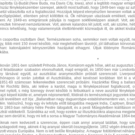
lapította Új-Budát (New Buda, ma Davis City, Iowa), ahol a legtöbb magyar emigr
félszáz fényképészember szerepel, akikről most tudható, hogy 1849-ben vagy az a
etül választotta ezt a foglalkozást. Hozzájuk képest elenyészően kevesen voltak
ezőgépükkel, ellenben pénzt költöttek rá. Ők néhányan utazásaik emlékeit, vadás
eni. Az 1849-es emigránsok pályája is nagyon sokféleképpen alakult. Volt, aki h
reztek hírnevet nemzetünknek. Volt, akinek kalandos lét jutott, volt, aki szürke, hétkö
 nincs lehetőség, hogy valamennyiük élettörténetét közreadjuk itt, de akiket kiv
 csoportba osztottam őket. Természetesen soha, semmikor nem voltak együtt, nem 
y, több mint 150 évvel később, már meglehetősen távolról, jól láthatóan körvon
arc katonájaként kényszerültek hazájukat elhagyni. Útjuk többnyire Románi
ikába.
•
tkován 1801-ben született Prihoda János, Komárom egyik hőse, akit az augusztus 3-
erőd feladásakor szabadon elvonulhatott, majd emigrált, és 1850-ben már Londonb
 társával együtt, az ausztráliai aranymezőkön próbált szerencsét. Liverpool 
hónapos út során jutottak el Ausztráliába, ahol kevéssel korábban tört ki a v
851-től számosan felkerekedtek szerencsét próbálni. Hazánkfiai főleg a ballar
fel Rochlitz
Béla, aki letéve a kardot, maga is fényképezéssel foglalkozott, o
met nyitott, s még tizenegy évvel később is felbukkant a neve ausztrál fénykép
ajzi képeit küldte el, amelyek népismertető, földirati és természetrajzi jegyzetek k
 úti levelében ezt írja: „Ballaratban nagy daguerotype-establishementem van, s ne
n. Valószínű, hogy egy év lefolyta előtt látogatóba megyek India, Captown, Brazíl
itz 1863-ban néhány hétre Pestre látogatott, és a pesti Műegyletben kiállításon m
trál vidékekről. Szándéka az volt, hogy ezekre az illusztrációkra alapozva megjelente
 az sem derült ki, hogy mi lett a sorsa a Magyar Tudományos Akadémiának 1864-be
knak nem kedvezett a szerencse, éppen csak annyi aranyat találtak, hogy sz
dagodott meg, akinek 4 kg aranyat sikerült összegyűjtenie. 1852 végén érkezett 
zott vissza Európába. Nem is lett belőle fényképész. A magyar fotótörténet néhány sz