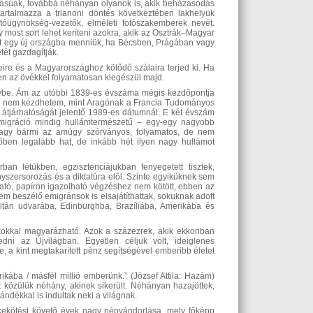
súak, továbbá néhányan olyanok is, akik beházasodás
artalmazza a trianoni döntés következtében lakhelyük
otóügynökség-vezetők, elméleti fotószakemberek nevét.
 most sort lehet keríteni azokra, akik az Osztrák–Magyar
tt egy új országba menniük, ha Bécsben, Prágában vagy
tét gazdagítják.
ire és a Magyarországhoz kötődő szálaira terjed ki. Ha
en az övékkel folyamatosan kiegészül majd.
gybe. Ám az utóbbi 1839-es évszáma mégis kezdőpontja
n nem kezdhetem, mint Aragónak a Francia Tudományos
 átjárhatóságát jelentő 1989-es dátumnál. E két évszám
 emigráció mindig hullámtermészetű – egy-egy nagyobb
e vagy bármi az amúgy szórványos, folyamatos, de nem
őben legalább hat, de inkább hét ilyen nagy hullámot
an létükben, egzisztenciájukban fenyegetett tisztek,
kényszersorozás és a diktatúra elől. Szinte egyiküknek sem
ató, papíron igazolható végzéshez nem kötött, ebben az
m beszélő emigránsok is elsajátíthattak, sokuknak adott
ltán udvarába, Edinburghba, Brazíliába, Amerikába és
okkal magyarázható. Azok a százezrek, akik ekkoriban
ni az Újvilágban. Egyetlen céljuk volt, ideiglenes
a kint megtakarított pénz segítségével emberibb életet
erikába / másfél millió emberünk.” (József Attila: Hazám)
özülük néhány, akinek sikerült. Néhányan hazajöttek,
ndékkal is indultak neki a világnak.
ékekötést követő évek nagy népvándorlása, mely főképp