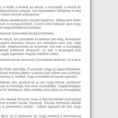
, a hidak, a kirakat, az utazás, a mosogató, a maszk és
elképzeléseim alapján, már képzeletben töltögetve a még
 három tűnt jól uralhatónak.”
esítése) következetes maradt magához. Játéka nem kíván
etszik ki kompozícióiból. Csend című mátrixán igen nagy
ód megszelídített rézcsöveket.
asonló kimenetelű társítási kísérletet.
etsző, ám szeretettel és békével teli világ, formarendi
ogalmi mivoltára irányul, ám valójában nem oda, célja
vannak, megmaradnak az érzelmek, már-már a nosztalgia
inek levitézlett „fémjelzői”, ez már a lecsengett múlt
z egyik leginkább magától értetődő mátrix.
lan feladványának nevezném (ha tudnám biztosan, mi a fene
h Péter sem látja. Ő azt tudja, hogy az egyes felvételek,
rbeli virtuális játékos számára épp ebben van a kihívás:
dulása is, anélkül, hogy a kazetták felrúgnák egymást.
téknak, lám, gyakran az az ára, hogy résszé „alantasul”
stván és felesége, Éva című összeállítás. Tulajdonképpen
k fel köröskörül, félig-meddig elveszítjük az önmagában
sre vannak tervezve, hogy a bennük kiérlelt nüánszokat
 mint a mobil mester, Haraszty¨ Édeske homlokán látható
 is jellemzően zsúfolt – mátrixi egészért fel kell, hogy
 fikció. Az ő módszere az, hogy mindent a technikailag