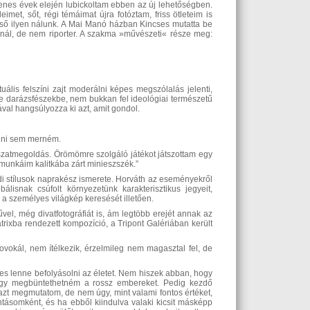
enes évek elején lubickoltam ebben az új lehetőségben.
eimet, sőt, régi témáimat újra fotóztam, friss ötleteim is
lső ilyen nálunk. A Mai Manó házban Kincses mutatta be
inál, de nem riporter. A szakma »művészeti« része meg:
ális felszíni zajt moderálni képes megszólalás jelenti,
e darázsfészekbe, nem bukkan fel ideológiai természetű
al hangsúlyozza ki azt, amit gondol.
olni sem merném.
látszatmegoldás. Örömömre szolgáló játékot játszottam egy
j munkáim kalitkába zárt minieszszék.”
 stílusok naprakész ismerete. Horváth az eseményekről
álisnak csúfolt környezetünk karakterisztikus jegyeit,
s a személyes világkép keresését illetően.
űvel, még divatfotográfiát is, ám legtöbb erejét annak az
trixba rendezett kompozíció, a Tripont Galériában került
vokál, nem ítélkezik, érzelmileg nem magasztal fel, de
 lenne befolyásolni az életet. Nem hiszek abban, hogy
hogy megbüntethetném a rossz embereket. Pedig kezdő
 azt megmutatom, de nem úgy, mint valami fontos értéket,
tásomként, és ha ebből kiindulva valaki kicsit másképp