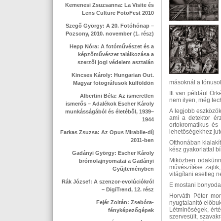
Kemenesi Zsuzsanna: La Visite és
Lens Culture FotoFest 2010
Szegő György: A 20. Fotóhónap –
Pozsony, 2010. november (1. rész)
Hepp Nóra: A fotóművészet és a
képzőművészet találkozása a
szerzői jogi védelem asztalán
Kincses Károly: Hungarian Out.
másoknál a tónusok
Magyar fotográfusok külföldön
Itt van például Ör
Albertini Béla: Az ismeretlen
nem ilyen, még tec
ismerős – Adalékok Escher Károly
A legjobb eszközökk
munkásságából és életéből, 1939–
ami a detektor érz
1944
ortokromatikus és 
lehetőségekhez jut
Farkas Zsuzsa: Az Opus Mirabile-díj
2011-ben
Otthonában kialakít
kész gyakorlattal b
Gadányi György: Escher Károly
Miközben odakünn 
brómolajnyomatai a Gadányi
művészítése zajlik
Gyűjteményben
világítani esetleg 
Rák József: A szenzor-evolúciókról
E mostani bonyodal
– DigiTrend, 12. rész
Horváth Péter mon
Fejér Zoltán: Zsebóra-
nyugtalanító előbuk
Létminőségek, ért
fényképezőgépek
szervesült, szavak