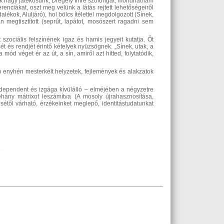
sik nagy játékosunk, Drégely Imre szólongat, mondhatnám
enciákat, oszt meg velünk a látás rejtett lehetőségeiről
ékok, Aluljáró), hol bölcs ítélettel megdolgozott (Sínek,
an megtisztított (seprűt, lapátot, mosószert ragadni sem
t szociális felszínének igaz és hamis jegyeit kutatja. Őt
t és rendjét érintő kételyek nyüzsögnek. „Sínek, utak, a
d véget ér az út, a sín, amiről azt hitted, folytatódik,
) enyhén mesterkélt helyzetek, fejlemények és alakzatok
dependent és izgága kívülálló – elméjében a négyzetre
hány mátrixot leszámítva (A mosoly újrahasznosítása,
sétől várható, érzékeinket meglepő, identitástudatunkat