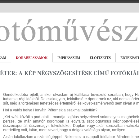
ZÁM
KORÁBBI SZÁMOK
IMPRESSZUM
ELŐFIZETÉS
ÉRTÉKESÍ
ÉTER: A KÉP NÉGYSZÖGESÍTÉSE CÍMŰ FOTÓKIÁ
Gondolkodóba ejtett, amikor olvastam új kiállítása bevezető soraiban, hogy Hor
tudtam a régi időkből. De csakugyan, tekinthető-e riporternek az, aki nem a történ
sőt, még a történések lehetséges értelméről és következményeiről sem kíván a 
Hol a valós helye Horváth Péternek a szakmai palettán?
„Két szék között a pad alatt – mondja sajátos helyzetével valamelyest megbékélv
persze, de már amatőr koromban is egyfajta szociografikus képriport-félesé
összeexponál, összenagyít felvételeket. Duplán vagy akár sorozatban vakuzt
eredetileg volt, talán, mert zavart, hogy a dolgok valósága olyan, amilyen.
Aztán találkoztam a számítógéppel. Nekem ez a nappali fotólabor. Mindent lehet,