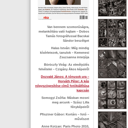
Van bennem szomorúságra,
melankóliára való hajlam – Dobos
Tamás fotográfussal Bacskai
Sándor beszélget
Halas István: Még mindig
kísérletezek, tanulok – Kemenesi
Zsuzsanna interjúja
Böröczfy Virág: Az elmélyülés
felvételei – Czigány Ákos képeiről
Dozvald János: A tónusok ura –
Horváth Péter: A kép
négyszögesítése című fotókiállítása
kapcsán
Somogyi Zsófia: Másban mosni
meg arcunk – Szász Lilla
fényképeiről
Pfisztner Gábor: Kortárs – fotó –
művészet
Anne Kotzan: Paris Photo 2010,