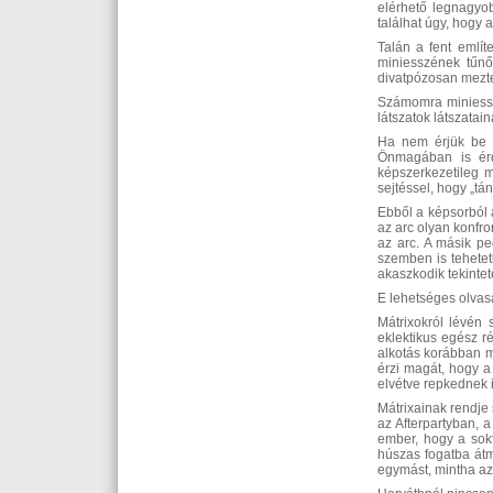
elérhető legnagyob
találhat úgy, hogy
Talán a fent említe
miniesszének tűnő,
divatpózosan meztel
Számomra miniesszé
látszatok látszatai
Ha nem érjük be a
Önmagában is érd
képszerkezetileg 
sejtéssel, hogy „tá
Ebből a képsorból 
az arc olyan konfr
az arc. A másik pe
szemben is tehetetl
akaszkodik tekintet
E lehetséges olvasa
Mátrixokról lévén 
eklektikus egész r
alkotás korábban m
érzi magát, hogy a
elvétve repkednek 
Mátrixainak rendje 
az Afterpartyban, 
ember, hogy a sokf
húszas fogatba átm
egymást, mintha az 