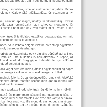
n egy kis papírrepülőt, amit nagy gonddal meghajtogattam.
zatok, hasonlatok, ismétlődések versi összjátéka. Rímek
elemek vázlatértékű találkoztatása, és csaknem annyi
, nem tűr laposságot, tucatnyi karakterisztikájú, lokális
 tudja, azaz nem próbálta maga is, hogyan megy, mivel jár
ak esetleg nem több egy ilyen mátrix, mint 9 vagy 16 kép
etneműségét felülbíráló esztétikai beavatkozás. Ám míg
vésekre lehetünk figyelmesek.
s. Az itt látható dolgok felszíne eredetileg egyáltalán
ben oly beszédes összhangot.
kában kiszereltette egyik digitális gépéből azt a filtert,
z infra és ultra hullámok is belejátszanak a képbe, az
k alatt eladható öreg gépét turbózták fel így. Különös
eglepő dolgokat mutatni.
átssza véget nem érő míves játékait egy technikailag napra
minősége iránt maximális felelősségérzet tölt el.
mulnak felénk, és az érvényesülési ambíciók felsőfokú
zációnkat átfogó teátrális szcénákben gondolkodnak (ám
l elbűvölni minket.
k szerkezeti redukciójának rég kiérlelt rutinja nélkül.
gasztó és merengésre késztető párhuzamba állítása. A
onyolult vizuális felvetés volt szociális környezetünkről.
orban lecsengő vizuális mondat, ami, éppúgy, miképpen
égét kínálta. Ezt az attitűdöt most félretolja (szándéka