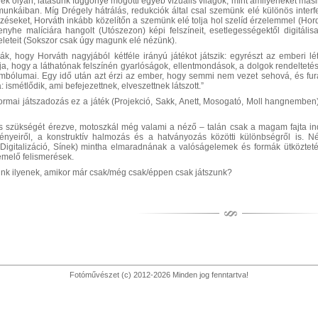
ek olyan, látásunk függönye mögötti egyéb vizuális világok, mint amilyeneket má
unkáiban. Míg Drégely hátrálás, redukciók által csal szemünk elé különös interfer
zéseket, Horváth inkább közelítőn a szemünk elé tolja hol szelíd érzelemmel (Hordal
 enyhe malíciára hangolt (Utószezon) képi felszíneit, esetlegességektől digitális
leleteit (Sokszor csak úgy magunk elé nézünk).
ják, hogy Horváth nagyjából kétféle irányú játékot játszik: egyrészt az emberi lé
a, hogy a láthatónak felszínén gyarlóságok, ellentmondások, a dolgok rendeltetésé
mbólumai. Egy idő után azt érzi az ember, hogy semmi nem vezet sehová, és fura mó
 ismétlődik, ami befejezettnek, elveszettnek látszott.”
ormai játszadozás ez a játék (Projekció, Sakk, Anett, Mosogató, Moll hangnemben
s szükségét érezve, motoszkál még valami a néző – talán csak a magam fajta in
nyeiről, a konstruktív halmozás és a hatványozás közötti különbségről is. Né
t, Digitalizáció, Sínek) mintha elmaradnának a valóságelemek és formák ütközteté
melő felismerések.
nk ilyenek, amikor már csak/még csak/éppen csak játszunk?
Fotóművészet (c) 2012-2026 Minden jog fenntartva!