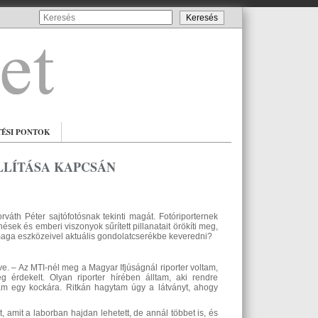
TÉSI PONTOK
LLÍTÁSA KAPCSÁN
váth Péter sajtófotósnak tekinti magát. Fotóriporternek
ések és emberi viszonyok sűrített pillanatait örökíti meg,
maga eszközeivel aktuális gondolatcserékbe keveredni?
e. – Az MTI-nél meg a Magyar Ifjúságnál riporter voltam,
g érdekelt. Olyan riporter hírében álltam, aki rendre
am egy kockára. Ritkán hagytam úgy a látványt, ahogy
 amit a laborban hajdan lehetett, de annál többet is, és