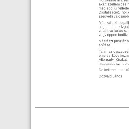
Horváthnál nincsen
akár: szellemidéz m
meglepő, új felfede
Digitalizáció), hol
szégyell) valóság-
Mátrixai azt sugall
alighanem az izgatj
valahová tartás szi
vagy éppen fordítva:
Másrészt pusztán f
építése.
Talán az összegzé
emelés következmé
Afterparty, Kiraka
magasabb szintre e
De kellenek-e nekü
Dozvald János