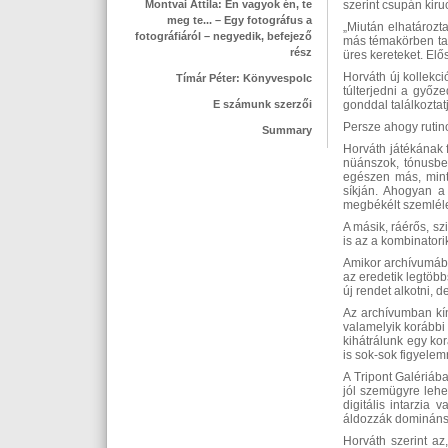
Montvai Attila: Én vagyok én, te
szerint csupán kiru
meg te... – Egy fotográfus a
„Miután elhatározt
fotográfiáról – negyedik, befejező
más témakörben tal
rész
üres kereteket. Elő
Horváth új kollekc
Tímár Péter: Könyvespolc
túlterjedni a győz
E számunk szerzői
gonddal találkoztat
Persze ahogy rutino
Summary
Horváth játékának 
nüánszok, tónusbel
egészen más, mint
síkján. Ahogyan a 
megbékélt szemlélet
A másik, ráérős, sz
is az a kombinatori
Amikor archívumában
az eredetik legtöb
új rendet alkotni, 
Az archívumban kín
valamelyik korábbi 
kihátrálunk egy ko
is sok-sok figyelem
A Tripont Galériáb
jól szemügyre lehe
digitális intarzia 
áldozzák domináns 
Horváth szerint az