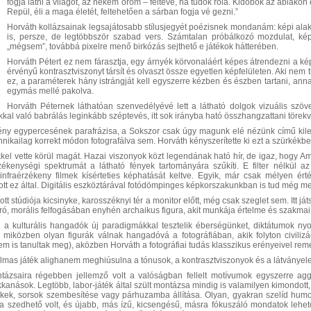
fogja látni a világot, az nekem öröm – feltéve, ha tudok róla. Kidobok az ablako
Repül, éli a maga életét, feltehetően a sárban fogja vé gezni.”
Horváth kollázsainak legsajátosabb stílusjegyét poézisnek mondanám: képi alak
is, persze, de legtöbbször szabad vers. Számtalan próbálkozó mozdulat, kép
„mégsem”, továbbá pixelre menő birkózás sejthető e játékok hátterében.
Horváth Pétert ez nem fárasztja, egy árnyék körvonaláért képes átrendezni a képet
érvényű kontrasztviszonyt társít és olvaszt össze egyetlen képfelületen. Aki nem
ez, a paraméterek hány istrángját kell egyszerre kézben és észben tartani, ann
egymás mellé pakolva.
Horváth Péternek láthatóan szenvedélyévé lett a látható dolgok vizuális szöv
kal való babrálás leginkább széptevés, itt sok irányba ható összhangzattani törek
kény egypercesének parafrázisa, a Sokszor csak úgy magunk elé nézünk című kilence
hnikailag korrekt módon fotografálva sem. Horváth kényszerítette ki ezt a szürkék
el vette körül magát. Hazai viszonyok közt legendának ható hír, de igaz, hogy Ameri
ékenységi spektrumát a látható fények tartományára szűkíti. E filter nélkül a
infraérzékeny filmek kísérteties képhatását keltve. Egyik, már csak mélyen érté
ott ez által. Digitális eszköztárával fotódömpinges képkorszakunkban is tud még m
ott stúdiója kicsinyke, karosszéknyi tér a monitor előtt, még csak szeglet sem. Itt j
író, morális felfogásában enyhén archaikus figura, akit munkája értelme és szakmai 
a kulturális hangadók új paradigmákkal tesztelik éberségünket, diktátumok nyo
, miközben olyan figurák válnak hangadóvá a fotográfiában, akik folyton civili
nem is tanultak meg), aközben Horváth a fotográfiai tudás klasszikus erényeivel remé
mas játék alighanem meghiúsulna a tónusok, a kontrasztviszonyok és a látványeleme
tázsaira régebben jellemző volt a valóságban fellelt motívumok egyszerre ag
kanások. Legtöbb, labor-játék által szült montázsa mindig is valamilyen kimondott, b
ékek, sorsok szembesítése vagy párhuzamba állítása. Olyan, gyakran szelíd hum
ra szedhető volt, és újabb, más ízű, kicsengésű, másra fókuszáló mondatok lehetős