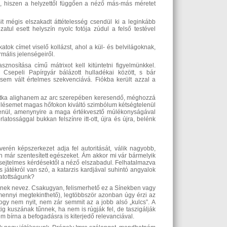
ga, hiszen a helyzettől függően a néző más-más méretet
icsit mégis elszakadt áttételesség csendül ki a leginkább
tul esett helyszín nyolc fotója zúdul a felső testével
k címet viselő kollázst, ahol a kül- és belvilágoknak,
mális jelenségeiről.
nosítása című mátrixot kell kitüntetni figyelmünkkel.
sepeli Papírgyár bálázott hulladékai között, s bár
sem vált értelmes szekvenciává. Fiókba került azzal a
g titka alighanem az arc szerepében keresendő, méghozzá
eélésemet magas hőfokon kiváltó szimbólum kétségtelenül
elenül, amenynyire a maga értékvesztő múlékonyságával
tossággal bukkan felszínre itt-ott, újra és újra, belénk
uverén képszerkezet adja fel autoritását, válik nagyobb,
n már szentesített egészeket. Ám akkor mi vár bármelyik
e sejtelmes kérdésektől a néző elszabadul. Felhatalmazva
játékról van szó, a katarzis kardjával suhintó angyalok
vatottságunk?
képnek nevez. Csakugyan, felismerhető ez a Sínekben vagy
amennyi megtekinthető), legtöbbször azonban úgy érzi az
hogy nem nyit, nem zár semmit az a jobb alsó „kulcs”. A
g kuszának tűnnek, ha nem is rúgják fel, de taszigálják
m bírna a befogadásra is kiterjedő relevanciával.