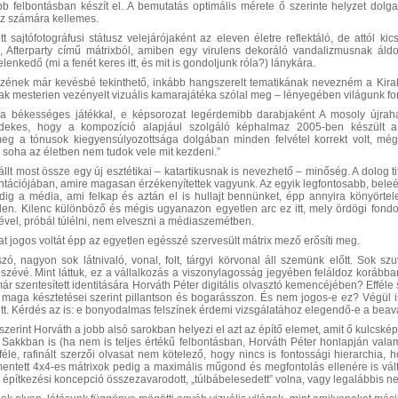
b felbontásban készít el. A bemutatás optimális mérete ő szerinte helyzet dol
 az számára kellemes.
tt sajtófotográfusi státusz velejárójaként az eleven életre reflektáló, de attól k
 Afterparty című mátrixból, amiben
egy virulens dekoráló vandalizmusnak áldoza
enkedő (mi a fenét keres itt, és mit is gondoljunk róla?) lánykára.
nek már kevésbé tekinthető, inkább hangszerelt tematikának nevezném a Kirakato
nak mesterien vezényelt vizuális kamarajátéka szólal meg – lényegében világunk for
 békességes játékkal, e képsorozat legérdemibb darabjaként A mosoly újrahasz
ekes, hogy a kompozíció alapjául szolgáló képhalmaz 2005-ben készült a C
meg a tónusok kiegyensúlyozottsága dolgában minden felvétel korrekt volt, még
n soha az életben nem tudok vele mit kezdeni.”
állt most össze egy új esztétikai – katartikusnak is nevezhető – minőség. A dolo
ontációjában, amire magasan érzékenyítettek vagyunk. Az egyik legfontosabb, bel
dig a média, ami felkap és aztán el is hullajt bennünket, épp annyira könyört
en. Kilenc különböző és mégis ugyanazon egyetlen arc ez itt, mely ördögi fondorla
ével, próbál túlélni, nem elveszni a médiaszemétben.
t jogos voltát épp az egyetlen egésszé szervesült mátrix mező erősíti meg.
szó, nagyon sok látnivaló, vonal, folt, tárgyi körvonal áll szemünk előtt. Sok sz
észévé. Mint láttuk, ez a vállalkozás a viszonylagosság jegyében feláldoz korábba
ár szentesített identitására Horváth Péter digitális olvasztó kemencéjében? Effél
 maga késztetései szerint pillantson és bogarásszon. És nem jogos-e ez? Végül is 
itt. Kérdés az is: e bonyodalmas felszínek érdemi vizsgálatához elegendő-e a bea
szerint Horváth a jobb alsó sarokban helyezi el azt az építő elemet, amit ő kulcs
a Sakkban is (ha nem is teljes értékű felbontásban, Horváth Péter honlapján val
éle, rafinált szerzői olvasat nem kötelező, hogy nincs is fontossági hierarchia, 
entett 4x4-es mátrixok pedig a maximális műgond és megfontolás ellenére is válti
építkezési koncepció összezavarodott, „túlbábelesedett” volna, vagy legalábbis ne