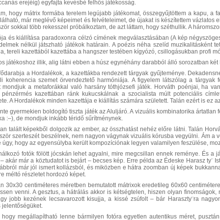
ccanás erejéig) egyfajta kevésbé felhős játékosság.
am, hogy mátrix formába terelem legújabb játékomat, összegyűjtöttem a kapu, a fal
álható, már meglévő képeimet és felvételeimet, de újakat is készítettem vázlatos 
ször sokkal több rekesszel próbálkoztam, de azt láttam, hogy széthullik. A háromszor
iója és kiállítása paradoxonra célzó címének megválasztásában (A kép négyszög
edelmek nélkül játszható játékok határain. A poézis néha szelíd muzikalitásként t
ja, tereli kazettából kazettába a hangszer testében kígyózó, csillogásukban profi m
s játékoshoz illik, alig látni ebben a húsz egynéhány darabból álló sorozatban két h
fődarabja a Hordalékok, a kazettákba rendezett tárgyak gyűjteménye. Dekadensnek t
i koherencia szemet örvendeztető harmóniája. A figyelem látszólag a tárgyak f
 mondjuk a metaforákkal való harsány tóthjózsefi játék. Horváth poénjai, ha 
pénzérmés kazettában ránk kukucskálnak a szocialista múlt potenciális címlete
e. A Hordalékok minden kazettája e kiállítás számára született. Talán ezért is ez a
inte gyermekien boldogító tiszta játék az Aluljáró. A vizuális kombinatorika ártat
ka :–), de mondjuk inkább téridő sűrítménynek.
 talált képekből dolgozik az ember, az összhatást nehéz előre látni. Talán Horvát
bször szerteszét beszélnek, nem nagyon vágynak vizuális kórusba vegyülni. Ám a vé
de úgy, hogy az egyensúlyba került kompozíciónak legyen valamilyen feszülése, moz
álkozó fotók fölött jócskán lehet agyalni, mire megcsillan ennek reménye. És a já
– akár már a köztudatot is bejárt – becses kép. Erre példa az Édeske Harasz ty¨ I
rábbról már jól ismert kollázsból, és miközben e hátra zoomban új képek bukkanna
re méltó részletet hordozó képet.
an 30x30 centiméteres méretben bemutatott mátrixok eredetileg 60x60 centimétere
ssen venni. A gesztus, a hátrálás akkor is kétségtelen, hiszen olyan finomságok,
vagy jobb kezének lecsavarozott kisujja, a kissé zsúfolt – bár Haraszty¨ra nagyon
jelentőségüket.
, hogy megállapítható lenne bármilyen fotóra egyetlen autentikus méret, pusztán