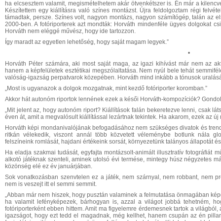
ha elcsesztem valamit, megismételhetem akár ötvenkétszer is. Én már a kilencv
Készítettem egy kiállításra való színes montázst. Újra feldolgoztam régi felvétel
támadtak, persze. Színes volt, nagyon montázs, nagyon számítógép, talán az e
2000-ben. A fotóriporterek azt mondták: Horváth mindenféle ügyes dolgokat cs
Horváth nem eléggé művész, hogy ide tartozzon.
Így maradt az egyetlen lehetőség, hogy saját magam legyek.”
•
Horváth Péter számára, aki most saját maga, az igazi kihívást már nem az aktu
hanem a képfelületek esztétikai megszólaltatása. Nem nyúl bele tehát semmifél
valóság-igazság perpatvarok közepében. Horváth mind inkább a tónusok uralásáv
„Most is ugyanazok a dolgok mozgatnak, mint kezdő fotóriporter koromban.”
Akkor hát autonóm riportok lennének ezek a késői Horváth-kompozíciók? Gond
„Mit jelent az, hogy autonóm riport? Kiállítások falán bekeretezve lenni, csak 
éven át, amit a megvalósult kiállítással lezártnak tekintek. Ha akarom, ezek az ú
Horváth képi mondanivalójának befogadásához nem szükséges divatok és trendi
ritkán vélekedik, viszont annál több közvetett véleménybe botlunk nála glob
felszíneink romlását, hajdani értékeink sorsát, környezetünk talányos állapotát é
Ha eladja szakmai tudását, egyfajta montázsolt-animált illusztratív fotográfiát m
alkotó játéknak szenteli, aminek utolsó évi termése, mintegy húsz négyzetes má
közönség elé ez év januárjában.
Sok vonatkozásban szenvtelen ez a játék, nem szárnyal, nem robbant, nem pro
nem is veszejt itt el semmi semmit.
„Abban már nem hiszek, hogy pusztán valaminek a felmutatása önmagában képes
ha valamit lefényképezek, bárhogyan is, azzal a világot jobbá tehetném, 
fotóriporterként ebben hittem. Amit ma figyelemre érdemesnek tartok a világból,
igazságot, hogy ezt tedd el magadnak, még kellhet, hanem csupán az én pillan