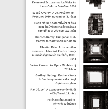
Kemenesi Zsuzsanna: La Visite és
Lens Culture FotoFest 2010
Szegő György: A 20. Fotóhónap –
Pozsony, 2010. november (1. rész)
Hepp Nóra: A fotóművészet és a
képzőművészet találkozása a
szerzői jogi védelem asztalán
Kincses Károly: Hungarian Out.
Magyar fotográfusok külföldön
Albertini Béla: Az ismeretlen
ismerős – Adalékok Escher Károly
munkásságából és életéből, 1939–
1944
Farkas Zsuzsa: Az Opus Mirabile-díj
2011-ben
Gadányi György: Escher Károly
brómolajnyomatai a Gadányi
Gyűjteményben
Rák József: A szenzor-evolúciókról
– DigiTrend, 12. rész
Fejér Zoltán: Zsebóra-
fényképezőgépek