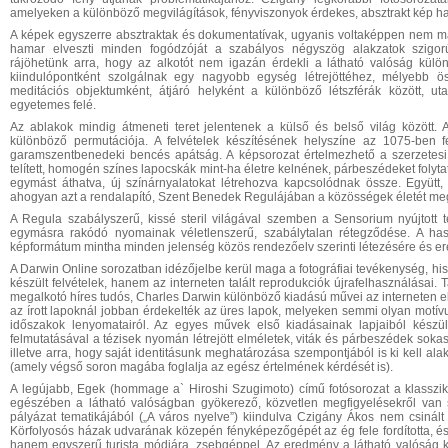
amelyeken a különböző megvilágítások, fényviszonyok érdekes, absztrakt kép hatás
A képek egyszerre absztraktak és dokumentatívak, ugyanis voltaképpen nem má
hamar elveszti minden fogódzóját a szabályos négyszög alakzatok szigo
rájöhetünk arra, hogy az alkotót nem igazán érdekli a látható valóság kü
kiindulópontként szolgálnak egy nagyobb egység létrejöttéhez, mélyebb ös
meditációs objektumként, átjáró helyként a különböző létszférák között, u
egyetemes felé.
Az ablakok mindig átmeneti teret jelentenek a külső és belső világ között
különböző permutációja. A felvételek készítésének helyszíne az 1075-ben 
garamszentbenedeki bencés apátság. A képsorozat értelmezhető a szerzetesi 
telített, homogén színes lapocskák mint-ha életre kelnének, párbeszédeket fol
egymást áthatva, új színárnyalatokat létrehozva kapcsolódnak össze. Együtt
ahogyan azt a rendalapító, Szent Benedek Regulájában a közösségek életét me
A Regula szabályszerű, kissé steril világával szemben a Sensorium nyújtott 
egymásra rakódó nyomainak véletlenszerű, szabálytalan rétegződése. A has
képformátum mintha minden jelenség közös rendezőelv szerinti létezésére és ered
A Darwin Online sorozatban idézőjelbe kerül maga a fotográfiai tevékenység, his
készült felvételek, hanem az interneten talált reprodukciók újrafelhasználásai. 
megalkotó híres tudós, Charles Darwin különböző kiadású művei az interneten el
az írott lapoknál jobban érdekelték az üres lapok, melyeken semmi olyan motív
időszakok lenyomatairól. Az egyes művek első kiadásainak lapjaiból készült
felmutatásával a tézisek nyomán létrejött elméletek, viták és párbeszédek sokaság
illetve arra, hogy saját identitásunk meghatározása szempontjából is ki kell al
(amely végső soron magába foglalja az egész értelmének kérdését is).
A legújabb, Egek (hommage a` Hiroshi Szugimoto) című fotósorozat a klasszikus
egészében a látható valóságban gyökerező, közvetlen megfigyelésekről van 
pályázat tematikájából („A város nyelve”) kiindulva Czigány Ákos nem csinált 
Körfolyosós házak udvarának közepén fényképezőgépét az ég fele fordította, és
hanem egyszerű turista módjára, zsebgéppel. Az eredmény a látható valóság k