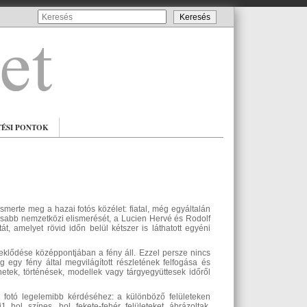
TÉSI PONTOK
rte meg a hazai fotós közélet: fiatal, még egyáltalán
osabb nemzetközi elismerését, a Lucien Hervé és Rodolf
, amelyet rövid időn belül kétszer is láthatott egyéni
eklődése középpontjában a fény áll. Ezzel persze nincs
 egy fény által megvilágított részletének felfogása és
etek, történések, modellek vagy tárgyegyüttesek időről
 fotó legelemibb kérdéséhez: a különböző felületeken
 hol színes, hol fekete-fehér felületeket ábrázoltak,