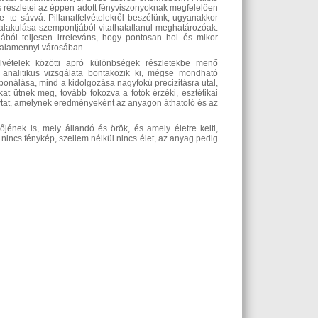
s részletei az éppen adott fényviszonyoknak megfelelően
 te sávvá. Pillanatfelvételekről beszélünk, ugyanakkor
alakulása szempontjából vitathatatlanul meghatározóak.
ából teljesen irreleváns, hogy pontosan hol és mikor
g valamennyi városában.
felvételek közötti apró különbségek részletekbe menő
 analitikus vizsgálata bontakozik ki, mégse mondható
ponálása, mind a kidolgozása nagyfokú precizitásra utal,
okat ütnek meg, tovább fokozva a fotók érzéki, esztétikai
olytat, amelynek eredményeként az anyagon áthatoló és az
jének is, mely állandó és örök, és amely életre kelti,
 nincs fénykép, szellem nélkül nincs élet, az anyag pedig