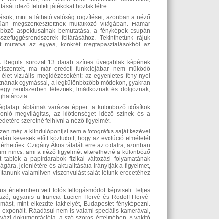
át idéző felületi játékokat hoztak létre.
sok, mint a látható valóság rögzítései, azonban a néző
rúan megszerkesztettnek mutatkozó világában. Hamar
lönböző aspektusainak bemutatása, a fényképek csupán
szefüggésrendszerek feltárásához. Tekinthetünk rájuk
tat mutatva az egyes, konkrét megtapasztalásokból az
. A Regula sorozat 13 darab színes üvegablak képének
felszentelt, ma már eredeti funkciójában nem működő
élet vizuális megidézéseként: az egyenletes fény-nyel
ytatnának egymással, a legkülönbözőbb módokon, gyakran
, egy rendszerben léteznek, imádkoznak és dolgoznak,
ghatározta.
téglalap tábláinak varázsa éppen a különböző idősíkok
onló megvilágítás, az időtlenséget idéző színek és a
etére szeretné felhívni a néző figyelmét.
zen még a kiindulópontjai sem a fotográfus saját kezével
Talán kevesek előtt köztudott, hogy az evolúció elméletét
érhetőek. Czigány Ákos rátalált erre az oldalra, azonban
um nincs, ami a néző figyelmét elterelhetné a különböző
 tablók a papírdarabok fizikai változási folyamatának
ára, jelenlétére és aktualitására irányítják a figyelmet,
akítanunk valamilyen viszonyulást saját létünk eredetéhez
 értelemben vett fotós felfogásmódot képviseli. Teljes
szó, ugyanis a francia Lucien Hervé és Rodolf Hervé-
mást, mint elkezdte lakhelyét, Budapestet fényképezni.
 exponált. Ráadásul nem is valami speciális kamerával,
vázi dokumentációja, a szó szoros értelmében. A vakító