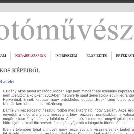
ZÁM
KORÁBBI SZÁMOK
IMPRESSZUM
ELŐFIZETÉS
ÉRTÉKESÍ
KOS KÉPEIRŐL
lvételei
Czigány Ákos nevét az utóbbi időben egy nem mindennapi esemény kapcsán isme
nem „befutott” alkotóként 2010-ben megnyerte saját generációja egyik legrang
Hervé-díjat. Ennek kapcsán nagy érdeklődés fogadta ,,Egek” című fotósorozatát
kiállítás keretében a hazai közönség.
Bármelyik képsorozatot nézzük, rögtön megállapítható, hogy Czigány Ákos érd
egyedül, a fotográfia alaptermészete a fény rögzítése, pontosabban a valóság
megörökítése fényérzékeny felületen. A különböző módokon megvilágított jelen
időre újabb alkotói törekvések táptalaját nyújtották a fotográfia történetében.
Ilyen értelemben tehát a művek nagy része egyfajta visszatérésnek tűnhet a
tükröződő fény útjának problematikájához. Czigány legkorábbi fotósorozatai1