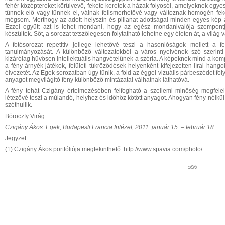
fehér középtereket körülvevő, fekete keretek a házak folyosói, amelyeknek egye
tűnnek elő vagy tűnnek el, válnak felismerhetővé vagy változnak homogén feke-
mégsem. Merthogy az adott helyszín és pillanat adottságai minden egyes kép 
Ezzel együtt azt is lehet mondani, hogy az egész mondanivalója szempontj
készültek. Sőt, a sorozat tetszőlegesen folytatható lehetne egy életen át, a vilá
A fotósorozat repetitív jellege lehetővé teszi a hasonlóságok mellett a 
tanulmányozását. A különböző változatokból a város nyelvének szó szerinti
kizárólag hűvösen intellektuális hangvételűnek a széria. A képeknek mind a kom
a fény-árnyék játékok, felületi tükröződések helyenként kifejezetten lírai hang
élvezetét. Az Egek sorozatban úgy tűnik, a föld az éggel vizuális párbeszédet f
anyagot megvilágító fény különböző mintázatai válhatnak láthatóvá.
A fény tehát Czigány értelmezésében felfogható a szellemi minőség megfelelő
létezővé teszi a múlandó, helyhez és időhöz kötött anyagot. Ahogyan fény nélkül
széthullik.
Böröczfy Virág
Czigány Ákos: Egek, Budapesti Francia Intézet, 2011. január 15. – február 18.
Jegyzet:
(1) Czigány Ákos portfóliója megtekinthető: http://www.spavia.com/photo/