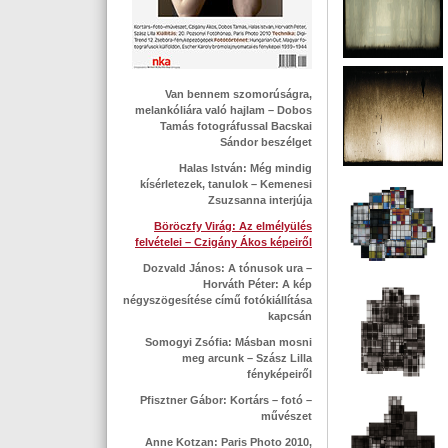
Van bennem szomorúságra,
melankóliára való hajlam – Dobos
Tamás fotográfussal Bacskai
Sándor beszélget
Halas István: Még mindig
kísérletezek, tanulok – Kemenesi
Zsuzsanna interjúja
Böröczfy Virág: Az elmélyülés
felvételei – Czigány Ákos képeiről
Dozvald János: A tónusok ura –
Horváth Péter: A kép
négyszögesítése című fotókiállítása
kapcsán
Somogyi Zsófia: Másban mosni
meg arcunk – Szász Lilla
fényképeiről
Pfisztner Gábor: Kortárs – fotó –
művészet
Anne Kotzan: Paris Photo 2010,