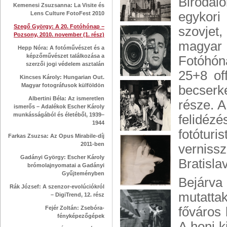
Birodal
Kemenesi Zsuzsanna: La Visite és
egykori
Lens Culture FotoFest 2010
Szegő György: A 20. Fotóhónap –
szovjet
Pozsony, 2010. november (1. rész)
magyar 
Hepp Nóra: A fotóművészet és a
képzőművészet találkozása a
Fotóhóna
szerzői jogi védelem asztalán
25+8 off
Kincses Károly: Hungarian Out.
Magyar fotográfusok külföldön
becserk
Albertini Béla: Az ismeretlen
része. A
ismerős – Adalékok Escher Károly
munkásságából és életéből, 1939–
felidéz
1944
fotótu
Farkas Zsuzsa: Az Opus Mirabile-díj
2011-ben
vernis
Gadányi György: Escher Károly
Bratisla
brómolajnyomatai a Gadányi
Gyűjteményben
Bejárva
Rák József: A szenzor-evolúciókról
mutattak
– DigiTrend, 12. rész
Fejér Zoltán: Zsebóra-
főváros 
fényképezőgépek
A honi 