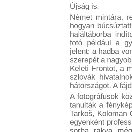
Újság is.
Német mintára, re
hogyan búcsúztatt
haláltáborba indí
fotó például a g
jelent: a hadba vo
szerepét a nagyobb
Keleti Frontot, a 
szlovák hivataln
hátországot. A fáj
A fotográfusok k
tanulták a fénykép
Tarkoš, Koloman C
egyenként professz
sorba rakva mégi