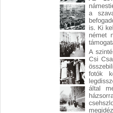
námestie
a szava
befogad
is. Ki k
német n
támogat
A szint
Csi Csa
összebil
fotók k
legdiss
által m
házsorra
csehszl
megidéz