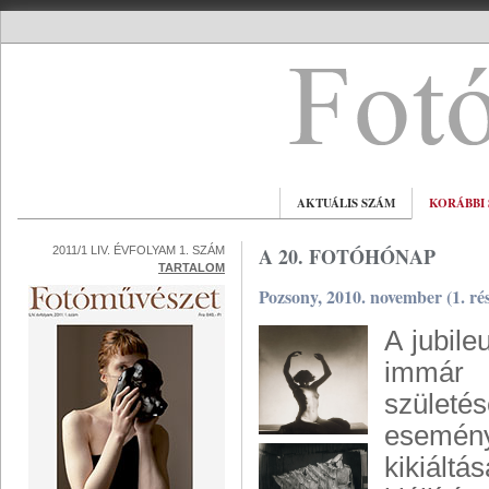
AKTUÁLIS SZÁM
KORÁBBI
A 20. FOTÓHÓNAP
2011/1 LIV. ÉVFOLYAM 1. SZÁM
TARTALOM
Pozsony, 2010. november (1. ré
A jubil
immár 
születé
esemén
kikiáltá