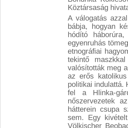
Köztársaság hivat
A válogatás azzal
bábja, hogyan kés
hódító háborúra,
egyenruhás tömegr
etnográfiai hagyo
tekintő maszkkal 
valósították meg a
az erős katolikus
politikai indulatt
fel a Hlinka-gá
nőszervezetek az
hátterein csupa s
sem. Egy kivétel
Völkischer Beobac