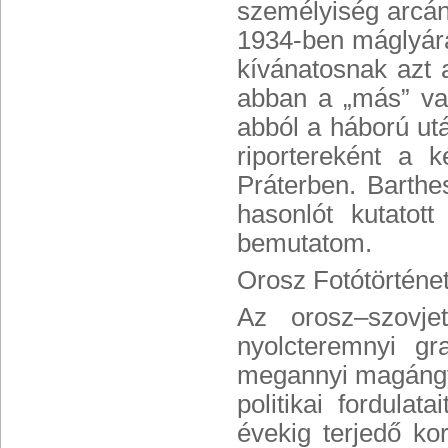
személyiség arcána
1934-ben máglyára 
kívánatosnak azt 
abban a „más” var
abból a háború ut
riportereként a
Práterben. Barthe
hasonlót kutatott
bemutatom.
Orosz Fotótörténe
Az orosz–szovje
nyolcteremnyi gra
megannyi magángyű
politikai fordula
évekig terjedő ko