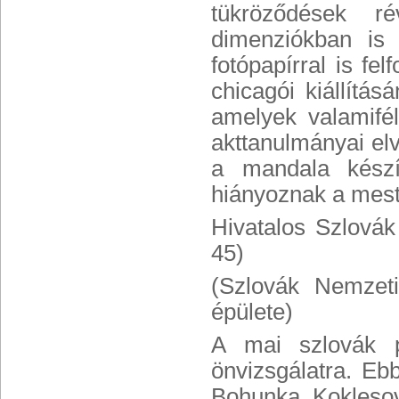
tükröződések r
dimenziókban is 
fotópapírral is fe
chicagói kiállítás
amelyek valamifél
akttanulmányai elv
a mandala készít
hiányoznak a mest
Hivatalos Szlová
45)
(Szlovák Nemzeti
épülete)
A mai szlovák po
önvizsgálatra. Eb
Bohunka Koklesov