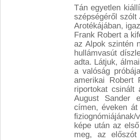
Tán egyetlen kiál
szépségéről szólt
Arotékájában, igaz
Frank Robert a kif
az Alpok szintén
hullámvasút díszl
adta. Látjuk, álma
a valóság próbája
amerikai Robert 
riportokat csinál
August Sander e
címen, éveken át 
fiziognómiájának/v
képe után az első 
meg, az előszót