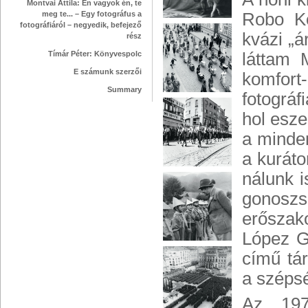
Montvai Attila: Én vagyok én, te
meg te... – Egy fotográfus a
Robo Ko
fotográfiáról – negyedik, befejező
kvázi „á
rész
Tímár Péter: Könyvespolc
láttam 
E számunk szerzői
komfort
Summary
fotográ
hol esze
a minde
a kuráto
nálunk i
gonoszsá
erőszak
López G
című tár
a szépsé
Az 197