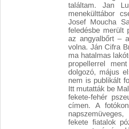
találtam. Jan L
menekülttábor cs
Josef Moucha Sa
feledésbe merült 
az angyalbőrt – 
volna. Ján Cifra B
ma hatalmas lakótel
propellerrel men
dolgozó, május el
nem is publikált f
Itt mutatták be Ma
fekete-fehér psze
címen. A fotókon
napszemüveges, 
fekete fiatalok p