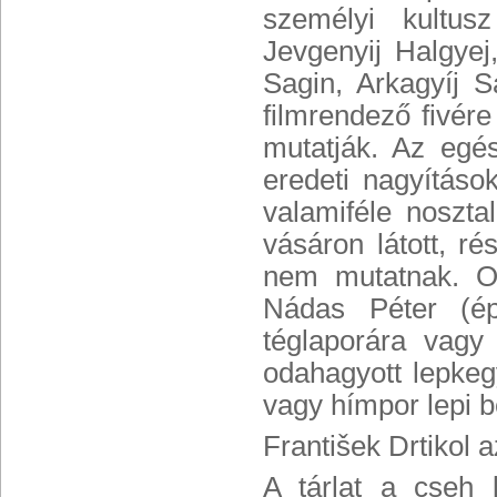
személyi kultus
Jevgenyij Halgyej
Sagin, Arkagyíj 
filmrendező fivére
mutatják. Az egés
eredeti nagyítások
valamiféle noszta
vásáron látott, r
nem mutatnak. Ol
Nádas Péter (ép
téglaporára vagy
odahagyott lepkeg
vagy hímpor lepi b
František Drtikol
A tárlat a cseh 