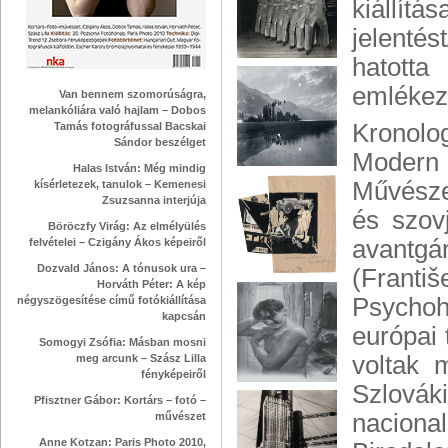
kiállít
jelentés
hatotta
emlékeze
Van bennem szomorúságra,
melankóliára való hajlam – Dobos
Kronolo
Tamás fotográfussal Bacskai
Sándor beszélget
Modern
Halas István: Még mindig
Művésze
kísérletezek, tanulok – Kemenesi
Zsuzsanna interjúja
és szovj
Böröczfy Virág: Az elmélyülés
avantg
felvételei – Czigány Ákos képeiről
Dozvald János: A tónusok ura –
(Frant
Horváth Péter: A kép
Psychoh
négyszögesítése című fotókiállítása
kapcsán
európai 
Somogyi Zsófia: Másban mosni
voltak 
meg arcunk – Szász Lilla
fényképeiről
Szlováki
Pfisztner Gábor: Kortárs – fotó –
naciona
művészet
Anne Kotzan: Paris Photo 2010,