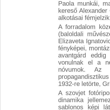
Paola munkái, maj
kereső Alexander
alkotásai fémjelzik
A forradalom köze
(baloldali művész
Elizaveta Ignatovi
fényképei, montáz
avantgárd eddig
vonulnak el a né
nóvumok. Az o
propagandisztikus 
1932-re letörte, Gr
A szovjet fotórip
dinamika jelleme
sablonos képi lá