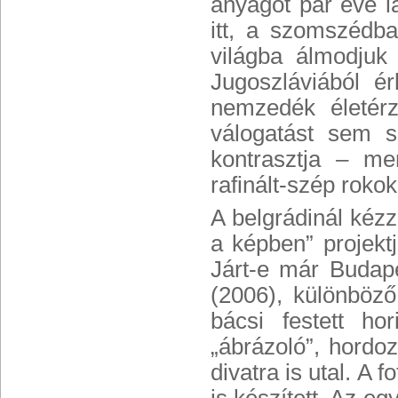
anyagot pár éve l
itt, a szomszédb
világba álmodju
Jugoszláviából ér
nemzedék életér
válogatást sem sz
kontrasztja – me
rafinált-szép rokok
A belgrádinál kézz
a képben” projekt
Járt-e már Budap
(2006), különböző 
bácsi festett hor
„ábrázoló”, hordoz
divatra is utal. A