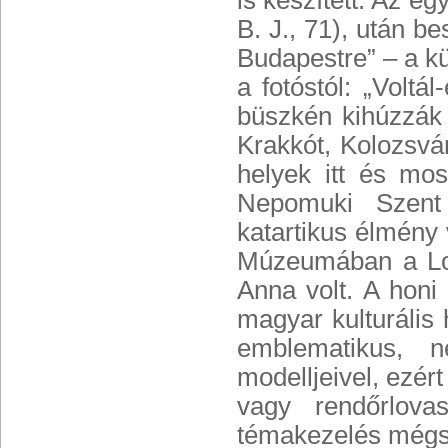
is készített. Az egy
B. J., 71), után b
Budapestre” – a kü
a fotóstól: „Volt
büszkén kihúzzák 
Krakkót, Kolozsvá
helyek itt és mo
Nepomuki Szent 
katartikus élmény 
Múzeumában a Lova
Anna volt. A honi 
magyar kulturális
emblematikus, 
modelljeivel, ezért
vagy rendőrlovas
témakezelés mégse