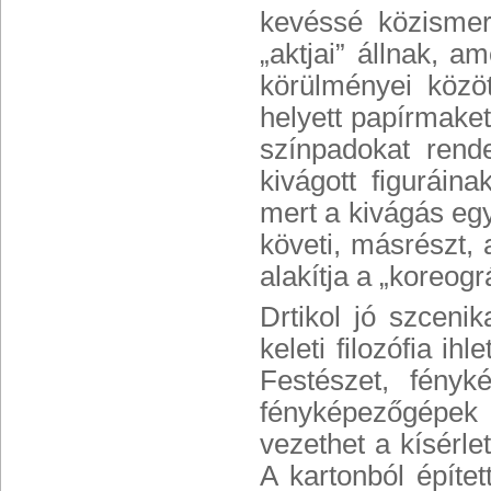
kevéssé közismer
„aktjai” állnak, 
körülményei közö
helyett papírmaket
színpadokat rende
kivágott figuráin
mert a kivágás egy
követi, másrészt, a
alakítja a „koreográ
Drtikol jó szcenik
keleti filozófia ih
Festészet, fényk
fényképezőgépek 
vezethet a kísérle
A kartonból építe