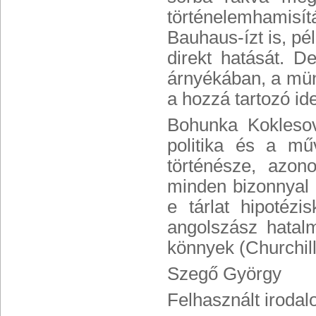
történelemhamisí
Bauhaus-ízt is, pé
direkt hatását. 
árnyékában, a mün
a hozzá tartozó ide
Bohunka Kokleso
politika és a mű
történésze, azon
minden bizonnyal e
e tárlat hipotéz
angolszász hatalm
könnyek (Churchil
Szegő György
Felhasznált iroda