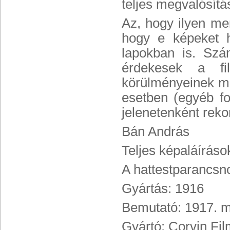
teljes megvalósít
Az, hogy ilyen me
hogy e képeket h
lapokban is. Szá
érdekesek a fil
körülményeinek me
esetben (egyéb fo
jelenetenként reko
Bán András
Teljes képaláíráso
A hattestparancsn
Gyártás: 1916
Bemutató: 1917. m
Gyártó: Corvin Fil