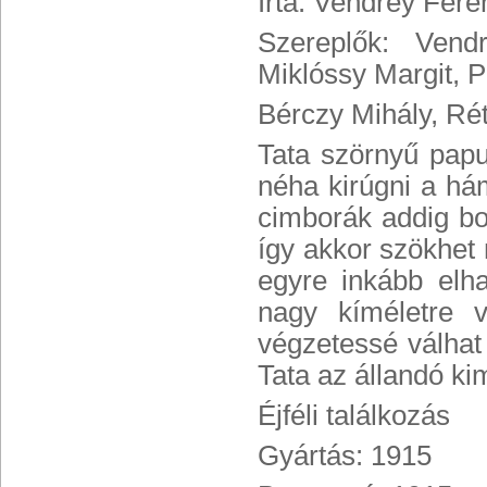
Írta: Vendrey Fer
Szereplők: Vend
Miklóssy Margit, P
Bérczy Mihály, Ré
Tata szörnyű papu
néha kirúgni a há
cimborák addig bos
így akkor szökhet
egyre inkább elha
nagy kíméletre 
végzetessé válhat
Tata az állandó ki
Éjféli találkozás
Gyártás: 1915