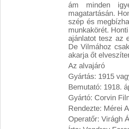
ám minden igye
magatartásán. Hont
szép és megbízhat
munkakörét. Honti 
ajánlatot tesz az
De Vilmához csak
akarja őt elveszít
Az alvajáró
Gyártás: 1915 vag
Bemutató: 1918. áp
Gyártó: Corvin Fil
Rendezte: Mérei A
Operatőr: Virágh 