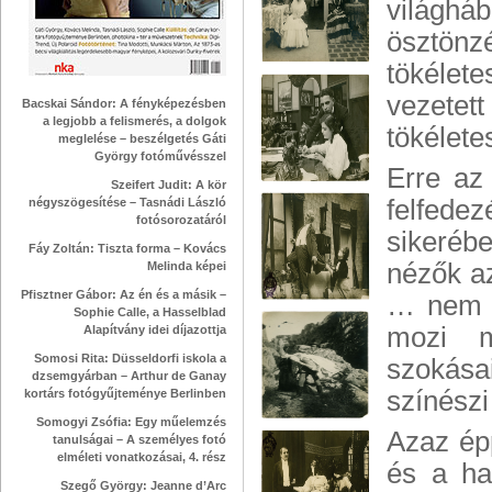
világh
ösztönz
tökélete
vezete
Bacskai Sándor: A fényképezésben
a legjobb a felismerés, a dolgok
tökélete
meglelése – beszélgetés Gáti
György fotóművésszel
Erre az
Szeifert Judit: A kör
felfedez
négyszögesítése – Tasnádi László
fotósorozatáról
sikeréb
Fáy Zoltán: Tiszta forma – Kovács
nézők az
Melinda képei
Pfisztner Gábor: Az én és a másik –
… nem p
Sophie Calle, a Hasselblad
mozi m
Alapítvány idei díjazottja
Somosi Rita: Düsseldorfi iskola a
szokása
dzsemgyárban – Arthur de Ganay
színészi
kortárs fotógyűjteménye Berlinben
Somogyi Zsófia: Egy műelemzés
Azaz épp
tanulságai – A személyes fotó
elméleti vonatkozásai, 4. rész
és a ha
Szegő György: Jeanne d’Arc