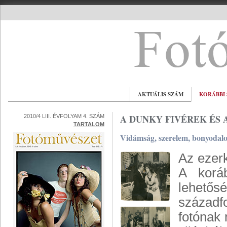
AKTUÁLIS SZÁM
KORÁBBI
A DUNKY FIVÉREK ÉS 
2010/4 LIII. ÉVFOLYAM 4. SZÁM
TARTALOM
Vidámság, szerelem, bonyodal
Az ezerk
A koráb
lehető
századf
fotónak 