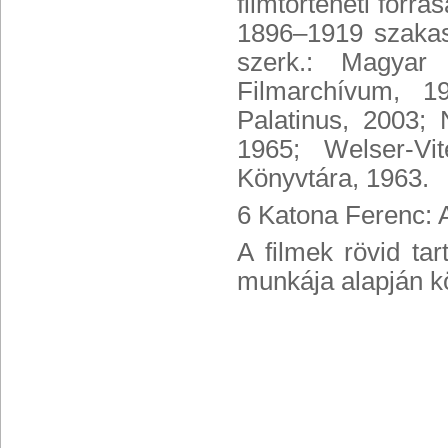
filmtörténeti forr
1896–1919 szakas
szerk.: Magyar 
Filmarchívum, 1
Palatinus, 2003; 
1965; Welser-Vi
Könyvtára, 1963.
6 Katona Ferenc: A
A filmek rövid ta
munkája alapján kö