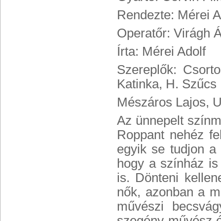
Rendezte: Mérei A
Operatőr: Virágh 
Írta: Mérei Adolf
Szereplők: Csorto
Katinka, H. Szűcs 
Mészáros Lajos, U
Az ünnepelt színm
Roppant nehéz fel
egyik se tudjon a
hogy a színház is 
is. Dönteni kelle
nők, azonban a m
művészi becsvágy
szegény művész él