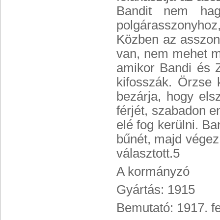
Bandit nem hagy
polgárasszonyhoz
Közben az asszony
van, nem mehet mé
amikor Bandi és Z
kifosszák. Örzse k
bezárja, hogy el
férjét, szabadon e
elé fog kerülni. Ba
bűnét, majd végez
választott.5
A kormányzó
Gyártás: 1915
Bemutató: 1917. f