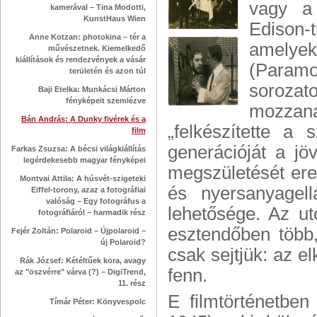
vagy a 
kamerával – Tina Modotti,
KunstHaus Wien
Edison-t
Anne Kotzan: photokina – tér a
amelye
művészetnek. Kiemelkedő
kiállítások és rendezvények a vásár
(Paramo
területén és azon túl
sorozat
Baji Etelka: Munkácsi Márton
fényképeit szemlézve
mozzana
Bán András: A Dunky fivérek és a
„felkészítette a
film
generációját a jö
Farkas Zsuzsa: A bécsi világkiállítás
legérdekesebb magyar fényképei
megszületését er
Montvai Attila: A húsvét-szigeteki
és nyersanyagell
Eiffel-torony, azaz a fotográfiai
valóság – Egy fotográfus a
lehetősége. Az ut
fotográfiáról – harmadik rész
esztendőben több
Fejér Zoltán: Polaroid – Újpolaroid –
új Polaroid?
csak sejtjük: az 
Rák József: Kétéltűek kora, avagy
fenn.
az "öszvérre" várva (?) – DigiTrend,
11. rész
E filmtörténetbe
Tímár Péter: Könyvespolc