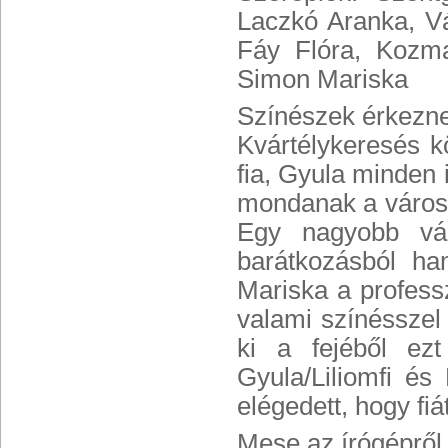
Laczkó Aranka, Vá
Fáy Flóra, Kozm
Simon Mariska
Színészek érkeznek
Kvártélykeresés k
fia, Gyula minden 
mondanak a városká
Egy nagyobb vá
barátkozásból ha
Mariska a profess
valami színésszel 
ki a fejéből ez
Gyula/Liliomfi é
elégedett, hogy fiá
Mese az írógépről