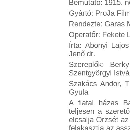
Bemutató: 1915. n
Gyártó: ProJa Fil
Rendezte: Garas 
Operatőr: Fekete 
Írta: Abonyi Laj
Jenő dr.
Szereplők: Berk
Szentgyörgyi Istvá
Szakács Andor, T
Gyula
A fiatal házas B
teljesen a szeret
elcsalja Örzsét az
felakasztja az as