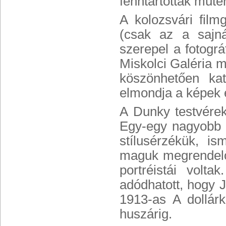
fenntartottak műte
A kolozsvári film
(csak az a sajná
szerepel a fotogr
Miskolci Galéria 
köszönhetően kat
elmondja a képek é
A Dunky testvérek 
Egy-egy nagyobb 
stílusérzékük, is
maguk megrendelői
portréistái volt
adódhatott, hogy 
1913-as A dollár
huszárig.