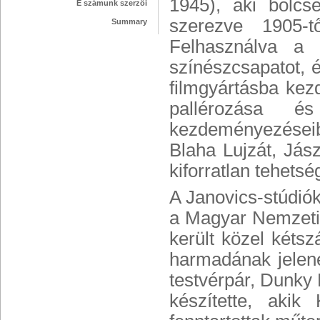
1945), aki bölcs
E számunk szerzői
szerezve 1905-t
Summary
Felhasználva a 
színészcsapatot, é
filmgyártásba ke
pallérozása é
kezdeményezései
Blaha Lujzát, Jász
kiforratlan tehets
A Janovics-stúdió
a Magyar Nemzeti 
került közel kétsz
harmadának jelene
testvérpár, Dunky
készítette, akik