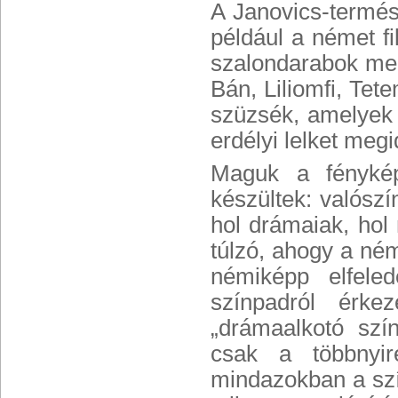
A Janovics-termés
például a német f
szalondarabok mel
Bán, Liliomfi, Te
szüzsék, amelyek a
erdélyi lelket megi
Maguk a fénykép
készültek: valósz
hol drámaiak, hol
túlzó, ahogy a né
némiképp elfele
színpadról érke
„drámaalkotó sz
csak a többnyir
mindazokban a szí