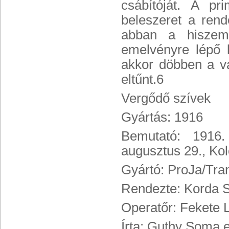
csábítóját. A p
beleszeret a rend
abban a hiszemb
emelvényre lépő 
akkor döbben a va
eltűnt.6
Vergődő szívek
Gyártás: 1916
Bemutató: 1916
augusztus 29., Ko
Gyártó: ProJa/Tra
Rendezte: Korda 
Operatőr: Fekete 
Írta: Guthy Soma e