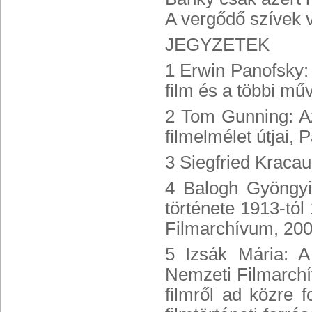
A vergődő szívek 
JEGYZETEK
1 Erwin Panofsky:
film és a többi mű
2 Tom Gunning: Az 
filmelmélet útjai, 
3 Siegfried Kracaue
4 Balogh Gyöngyi 
története 1913-tól
Filmarchívum, 200
5 Izsák Mária: A
Nemzeti Filmarchí
filmről ad közre f