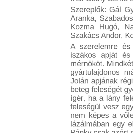
Szereplők: Gál Gy
Aranka, Szabados 
Kozma Hugó, Nag
Szakács Andor, K
A szerelemre és 
iszákos apját és
mérnököt. Mindkét 
gyártulajdonos m
Jolán apjának régi
beteg feleségét gy
ígér, ha a lány fe
feleségül vesz egy
nem képes a vőle
lázálmában egy elr
Bánky csak azért 