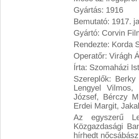
Gyártás: 1916
Bemutató: 1917. ja
Gyártó: Corvin Fil
Rendezte: Korda 
Operatőr: Virágh 
Írta: Szomaházi I
Szereplők: Berky 
Lengyel Vilmos,
József, Bérczy M
Erdei Margit, Jakab
Az egyszerű Le
Közgazdasági Ban
hírhedt nőcsábász