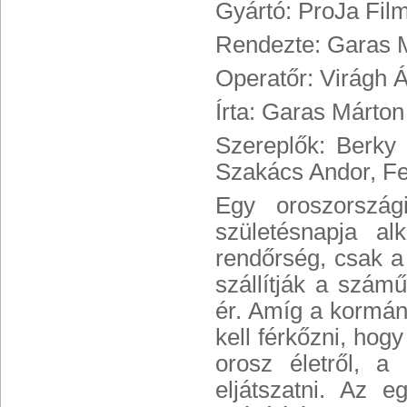
Gyártó: ProJa Fil
Rendezte: Garas 
Operatőr: Virágh 
Írta: Garas Márton
Szereplők: Berky 
Szakács Andor, Fe
Egy oroszország
születésnapja a
rendőrség, csak a
szállítják a szám
ér. Amíg a kormán
kell férkőzni, hog
orosz életről, a
eljátszatni. Az e