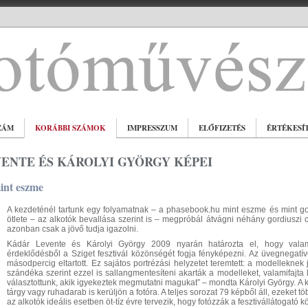
ZÁM
KORÁBBI SZÁMOK
IMPRESSZUM
ELŐFIZETÉS
ÉRTÉKESÍ
ENTE ÉS KÁROLYI GYÖRGY KÉPEI
int eszme
A kezdeténél tartunk egy folyamatnak – a phasebook.hu mint eszme és mint go
ötlete – az alkotók bevallása szerint is – megpróbál átvágni néhány gordiuszi
azonban csak a jövő tudja igazolni.
Kádár Levente és Károlyi György 2009 nyarán határozta el, hogy valamif
érdeklődésből a Sziget fesztivál közönségét fogja fényképezni. Az üvegnegatívot
másodpercig eltartott. Ez sajátos portrézási helyzetet teremtett: a modelleknek
szándéka szerint ezzel is sallangmentesíteni akarták a modelleket, valamifajta 
választottunk, akik igyekeztek megmutatni magukat” – mondta Károlyi György. A k
tárgy vagy ruhadarab is kerüljön a fotóra. A teljes sorozat 79 képből áll, ezeket tö
az alkotók ideális esetben öt-tíz évre tervezik, hogy fotózzák a fesztivállátogató kö