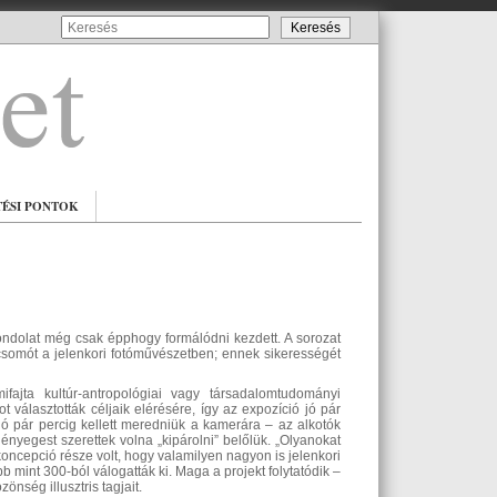
TÉSI PONTOK
ndolat még csak épphogy formálódni kezdett. A sorozat
 csomót a jelenkori fotóművészetben; ennek sikerességét
ajta kultúr-antropológiai vagy társadalomtudományi
 választották céljaik elérésére, így az expozíció jó pár
 jó pár percig kellett meredniük a kamerára – az alkotók
lényegest szerettek volna „kipárolni” belőlük. „Olyanokat
oncepció része volt, hogy valamilyen nagyon is jelenkori
bb mint 300-ból válogatták ki. Maga a projekt folytatódik –
zönség illusztris tagjait.