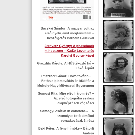
Bacskai Sándor: A magyar volt az
első nyelv, amit megtanultam –
beszélgetés Barbara Gluckkal
Jerovetz György: A phasebook
mint eszme – Kádár Levente és
Károlyi György képei
Grozdits Károly: A HÚStékozló fiú –
Fákó Árpád
Pfisztner Gábor: Hova tovább... –
Fotós diplomavédés és kiállítás a
Moholy-Nagy Művészeti Egyetemen
Somosi Rita: Mire elég három év? –
Az első fotográfia szakos
alapképzések végzősei
Somogyi Zsófia: In concreto... – A
személyes fotó elméleti
vonatkozásai, 3. rész
Baki Péter: A fény hírnöke – Bátorfi
Andrea