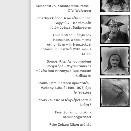
Kemenesi Zsuzsanna: Mese, mese –
Ofer Wolberger
Pfisztner Gábor: A meséken innen.
Vagy túl? – Kortárs dán
fotóművészet Budapesten
Anne Kotzan: Fényképek
Kasselban, a documenta
otthonában – III. Nemzetközi
Fotóalbum Fesztivál 2010. május
13–16.
Somosi Rita: Az idő mindent
megszépít – Voyeurizmus és
művészfotó viszonya a Tate Modern
kiállításán
Szarka Klára: Kétszeri újrakezdés –
Várkonyi László (1906–1975) újra
felfedezése
Farkas Zsuzsa: Ki fényképezhette a
királyt?
Fejér Zoltán: photokina
harmincegyedszer
Fejér Zoltán: Nikon gyűjtés