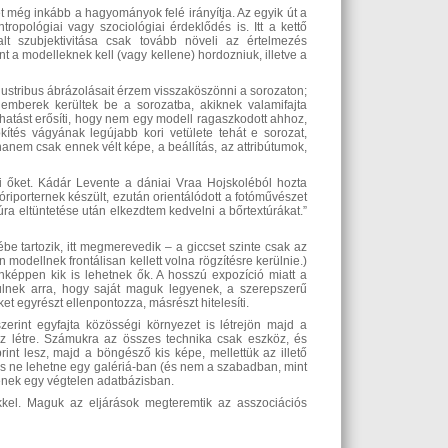
t még inkább a hagyományok felé irányítja. Az egyik út a
ntropológiai vagy szociológiai érdeklődés is. Itt a kettő
t szubjektivitása csak tovább növeli az értelmezés
t a modelleknek kell (vagy kellene) hordozniuk, illetve a
llustribus ábrázolásait érzem visszaköszönni a sorozaton;
 emberek kerültek be a sorozatba, akiknek valamifajta
E hatást erősíti, hogy nem egy modell ragaszkodott ahhoz,
ítés vágyának legújabb kori vetülete tehát e sorozat,
nem csak ennek vélt képe, a beállítás, az attribútumok,
öti őket. Kádár Levente a dániai Vraa Hojskoléból hozta
óriporternek készült, ezután orientálódott a fotóművészet
túra eltüntetése után elkezdtem kedvelni a bőrtextúrákat.”
ébe tartozik, itt megmerevedik – a giccset szinte csak az
modellnek frontálisan kellett volna rögzítésre kerülnie.)
nképpen kik is lehetnek ők. A hosszú expozíció miatt a
ülnek arra, hogy saját maguk legyenek, a szerepszerű
t egyrészt ellenpontozza, másrészt hitelesíti.
zerint egyfajta közösségi környezet is létrejön majd a
hoz létre. Számukra az összes technika csak eszköz, és
rint lesz, majd a böngésző kis képe, mellettük az illető
is ne lehetne egy galériá-ban (és nem a szabadban, mint
nnének egy végtelen adatbázisban.
kkel. Maguk az eljárások megteremtik az asszociációs