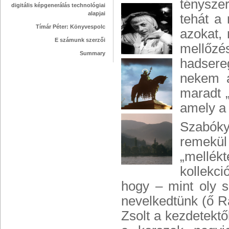
tényszer
digitális képgenerálás technológiai
alapjai
tehát a
Tímár Péter: Könyvespolc
azokat, 
E számunk szerzői
mellőzé
Summary
hadsere
nekem a
maradt 
amely a 
Szabóky
remekül 
„mellék
kollekci
hogy – mint oly s
nevelkedtünk (ő R
Zsolt a kezdetektő