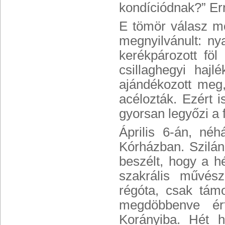
kondíciódnak?” Erre
E tömör válasz mö
megnyilvánult: ny
kerékpározott fö
csillaghegyi haj
ajándékozott meg,
acélozták. Ezért 
gyorsan legyőzi a f
Április 6-án, né
Kórházban. Szilán
beszélt, hogy a h
szakrális művész
régóta, csak tám
megdöbbenve ért
Korányiba. Hét h