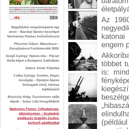
baráto
életpály
Az 1960
negyedi
Nagyításkor megsímogatok egy
arcot – Bacskai Sándor beszélget
katonai
Normantas Paulius fotóművésszel
engem pe
Pfisztner Gábor: Másodszor –
Dunaújvárosi Fotóbiennálé 2009.
Akkoriba
Szegő György: Natura vita – Pácser
Attila képei a Budapest Galériában
többet 
Jokesz Antal: Képhiba
is: min
Cséka György: Goethe, Hegel,
fényképe
mosógép – Eperjesi Ágnes
Színügyek című, hármas
kiegés
kiállításáról
beszél
Böröczfy Virág: Ösztönösen talált
képek – Szász Lilla fotográfiáiról
„hibas
Markovics Ferenc: Céltudatosan,
elindul
elkötelezetten – Szubjektív
emlékezés Szabóky Zsoltra,
(például
korfestő adalékokkal