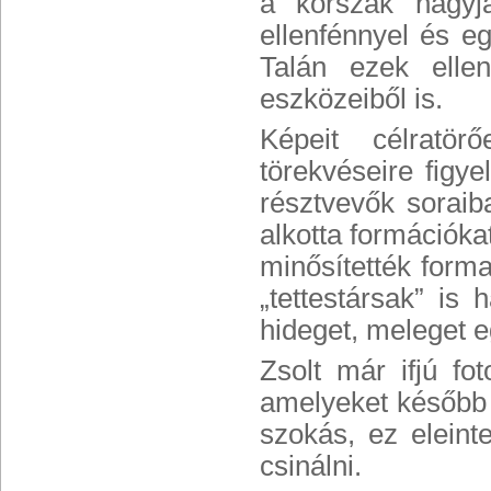
a korszak nagyja
ellenfénnyel és eg
Talán ezek ellen
eszközeiből is.
Képeit célratö
törekvéseire figye
résztvevők sorai
alkotta formációkat
minősítették form
„tettestársak” is
hideget, meleget e
Zsolt már ifjú fo
amelyeket később le
szokás, ez eleint
csinálni.