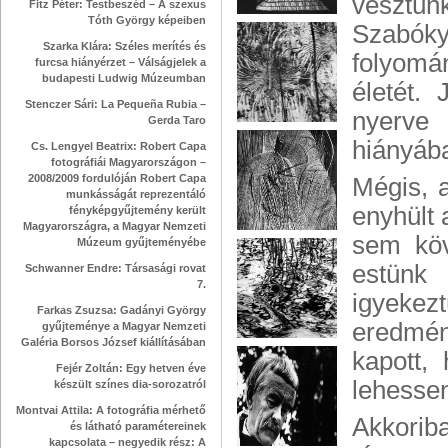
vesztün
Fitz Péter: Testbeszéd – A szexus
Tóth György képeiben
Szabók
Szarka Klára: Széles merítés és
folyomá
furcsa hiányérzet – Válságjelek a
budapesti Ludwig Múzeumban
életét.
Stenczer Sári: La Pequeña Rubia –
nyerve 
Gerda Taro
hiányába
Cs. Lengyel Beatrix: Robert Capa
fotográfiái Magyarországon –
2008/2009 fordulóján Robert Capa
Mégis, a
munkásságát reprezentáló
enyhült 
fényképgyűjtemény került
Magyarországra, a Magyar Nemzeti
sem köv
Múzeum gyűjteményébe
estünk
Schwanner Endre: Társasági rovat
7.
igyekez
Farkas Zsuzsa: Gadányi György
eredmén
gyűjteménye a Magyar Nemzeti
Galéria Borsos József kiállításában
kapott,
Fejér Zoltán: Egy hetven éve
lehesse
készült színes dia-sorozatról
Montvai Attila: A fotográfia mérhető
Akkorib
és látható paramétereinek
kapcsolata – negyedik rész: A