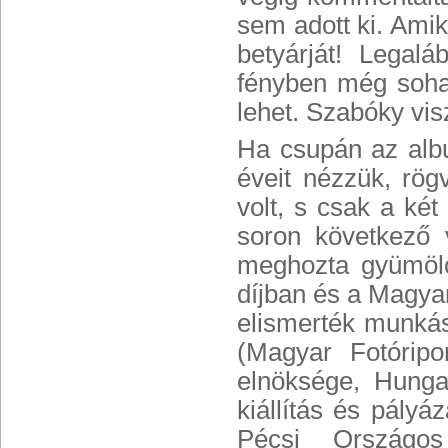
sem adott ki. Amik
betyárját! Legal
fényben még soha
lehet. Szabóky vis
Ha csupán az albu
éveit nézzük, rög
volt, s csak a két
soron következő 
meghozta gyümölc
díjban és a Magya
elismerték munká
(Magyar Fotórip
elnöksége, Hungar
kiállítás és pályá
Pécsi Országos