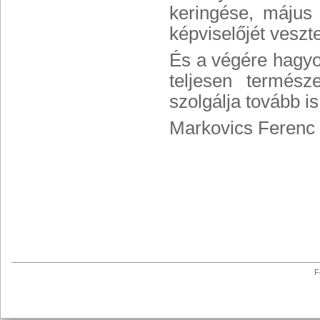
keringése, május 
képviselőjét veszte
És a végére hagy
teljesen termész
szolgálja tovább i
Markovics Ferenc
F