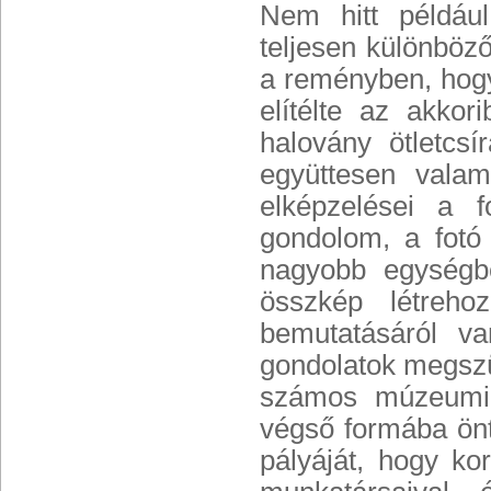
Nem hitt például
teljesen különböz
a reményben, hogy
elítélte az akkor
halovány ötletcs
együttesen valam
elképzelései a f
gondolom, a fotó
nagyobb egységbe
összkép létreh
bemutatásáról v
gondolatok megszül
számos múzeumi 
végső formába ön
pályáját, hogy ko