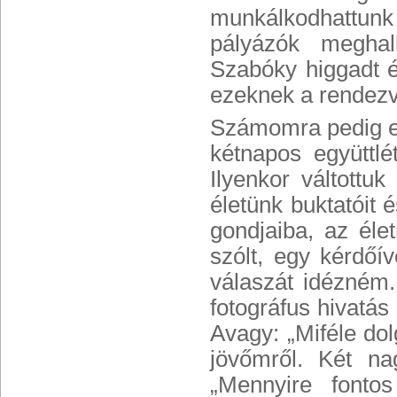
munkálkodhattunk 
pályázók meghall
Szabóky higgadt ér
ezeknek a rendez
Számomra pedig ez
kétnapos együttlé
Ilyenkor váltottu
életünk buktatóit 
gondjaiba, az éle
szólt, egy kérdő
válaszát idézném.
fotográfus hivatás 
Avagy: „Miféle dol
jövőmről. Két na
„Mennyire fontos