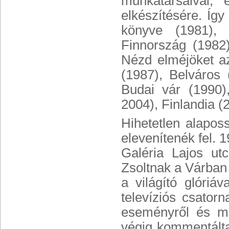
munkatársaival,
elkészítésére. Íg
könyve (1981),
Finnország (1982)
Nézd elméjöket a
(1987), Belváros 
Budai vár (1990)
2004), Finlandia (
Hihetetlen alapos
elevenítenék fel. 
Galéria Lajos ut
Zsoltnak a Várban k
a világító glóriá
televíziós csator
eseményről és me
végig kommentálta 