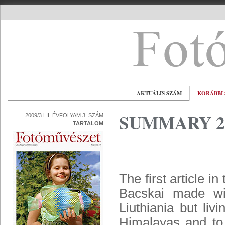
AKTUÁLIS SZÁM
KORÁBBI
SUMMARY 20
2009/3 LII. ÉVFOLYAM 3. SZÁM
TARTALOM
The first article 
Bacskai
made w
Liuthiania but liv
Himalayas and to 