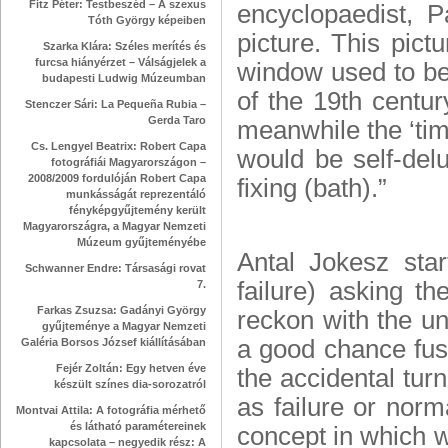
Fitz Péter: Testbeszéd – A szexus
encyclopaedist, P
Tóth György képeiben
picture. This pic
Szarka Klára: Széles merítés és
furcsa hiányérzet – Válságjelek a
window used to be 
budapesti Ludwig Múzeumban
of the 19th centu
Stenczer Sári: La Pequeña Rubia –
Gerda Taro
meanwhile the ‘time
Cs. Lengyel Beatrix: Robert Capa
would be self-del
fotográfiái Magyarországon –
2008/2009 fordulóján Robert Capa
fixing (bath).”
munkásságát reprezentáló
fényképgyűjtemény került
Magyarországra, a Magyar Nemzeti
Múzeum gyűjteményébe
Antal Jokesz
star
Schwanner Endre: Társasági rovat
failure
) asking th
7.
Farkas Zsuzsa: Gadányi György
reckon with the un
gyűjteménye a Magyar Nemzeti
a good chance fuse
Galéria Borsos József kiállításában
Fejér Zoltán: Egy hetven éve
the accidental turn
készült színes dia-sorozatról
as failure or norm
Montvai Attila: A fotográfia mérhető
és látható paramétereinek
concept in which w
kapcsolata – negyedik rész: A