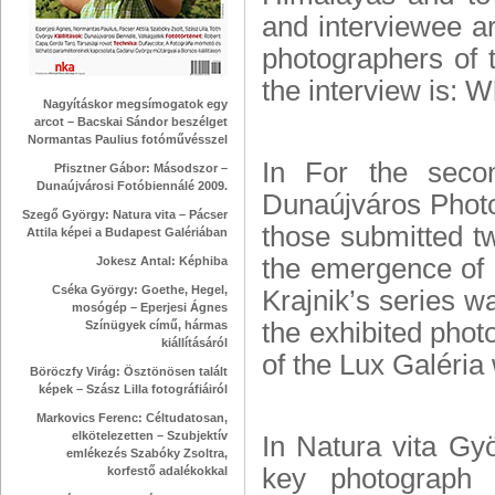
and interviewee ar
photographers of t
the interview is: W
Nagyításkor megsímogatok egy
arcot – Bacskai Sándor beszélget
Normantas Paulius fotóművésszel
In For the seco
Pfisztner Gábor: Másodszor –
Dunaújvárosi Fotóbiennálé 2009.
Dunaújváros Photo
Szegő György: Natura vita – Pácser
those submitted tw
Attila képei a Budapest Galériában
the emergence of 
Jokesz Antal: Képhiba
Cséka György: Goethe, Hegel,
Krajnik’s series 
mosógép – Eperjesi Ágnes
the exhibited photo
Színügyek című, hármas
kiállításáról
of the Lux Galéria
Böröczfy Virág: Ösztönösen talált
képek – Szász Lilla fotográfiáiról
Markovics Ferenc: Céltudatosan,
elkötelezetten – Szubjektív
In Natura vita Gy
emlékezés Szabóky Zsoltra,
key photograph
korfestő adalékokkal