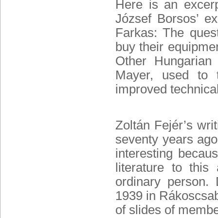
Here is an excer
József Borsos’ ex
Farkas
: The ques
buy their equipmen
Other Hungarian 
Mayer, used to t
improved technica
Zoltán Fejér
’s wri
seventy years ago.
interesting becaus
literature to thi
ordinary person.
1939 in Rákoscsaba
of slides of member