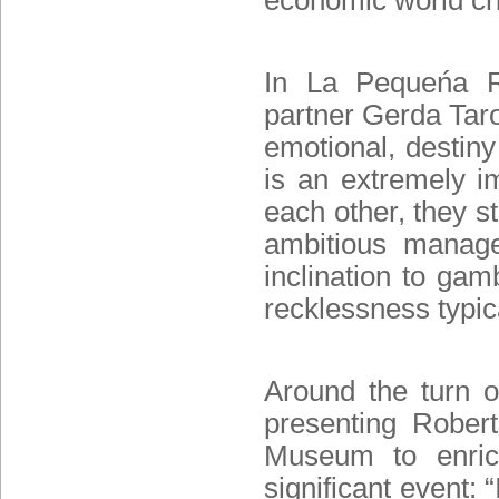
economic world cri
In La Pequeńa R
partner Gerda Tar
emotional, destiny
is an extremely im
each other, they s
ambitious manage
inclination to gam
recklessness typica
Around the turn o
presenting Rober
Museum to enrich
significant event: 