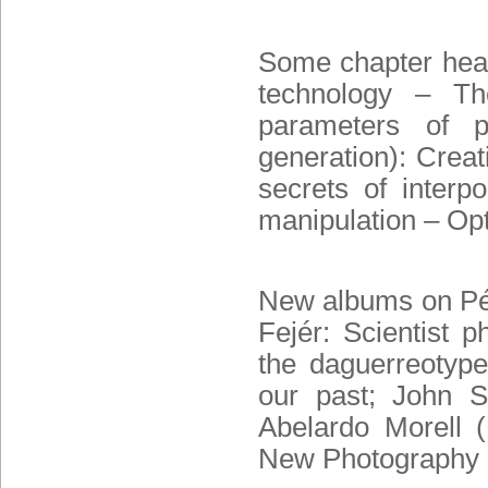
Some chapter headi
technology – Th
parameters of ph
generation
): Crea
secrets of interp
manipulation – Opt
New albums on Pé
Fejér
: Scientist 
the daguerreotype 
our past; John S
Abelardo Morell
(
New Photography 