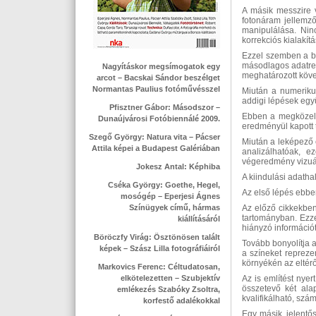
A másik messzire 
fotonáram jellemző
manipulálása. Nin
korrekciós kialakít
Ezzel szemben a bi
másodlagos adatren
Nagyításkor megsímogatok egy
meghatározott köv
arcot – Bacskai Sándor beszélget
Normantas Paulius fotóművésszel
Miután a numerikus
addigi lépések együ
Pfisztner Gábor: Másodszor –
Ebben a megközelít
Dunaújvárosi Fotóbiennálé 2009.
eredményül kapott 
Szegő György: Natura vita – Pácser
Miután a leképező é
Attila képei a Budapest Galériában
analizálhatóak, e
végeredmény vizuáli
Jokesz Antal: Képhiba
A kiindulási adatha
Cséka György: Goethe, Hegel,
Az első lépés ebben
mosógép – Eperjesi Ágnes
Színügyek című, hármas
Az előző cikkekben
tartományban. Ezz
kiállításáról
hiányzó információt
Böröczfy Virág: Ösztönösen talált
Tovább bonyolítja 
képek – Szász Lilla fotográfiáiról
a színeket repreze
környékén az eltér
Markovics Ferenc: Céltudatosan,
elkötelezetten – Szubjektív
Az is említést nyer
összetevő két alap
emlékezés Szabóky Zsoltra,
kvalifikálható, szá
korfestő adalékokkal
Egy másik, jelentő