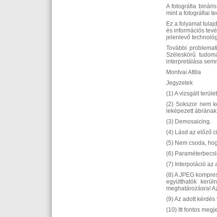
A fotográfia binár
mint a fotográfiai t
Ez a folyamat tula
és információs tevé
jelenlevő technológ
További problemat
Széleskörű tudomá
interpretálása sem
Montvai Attila
Jegyzetek
(1) A vizsgált terü
(2) Sokszor nem ke
leképezett ábrának
(3) Demosaicing.
(4) Lásd az előző c
(5) Nem csoda, hogy
(6) Paraméterbecslé
(7) Interpoláció az
(8) A JPEG kompres
együtthatók kerül
meghatározásra! Az
(9) Az adott kérdés
(10) Itt fontos me