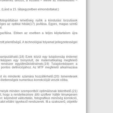
téhez tartozó, a vizuális – illetve az intellektuális –
i. (Lásd a 15. lábjegyzetben elmondottakat.)
fotográfiában lehetőség nyílik a kiindulási torzulások
séges az optikai hibák(17) javítása. Egyes, magas szintű
t.
gazítása. Ebben az esetben a teljes képtartalom újra
ott jelentőségű. A technológiai folyamat jellegzetességei
manipulálható.(18) Ezek közül egy tulajdonság érdemel
onképpen egy bonyolult, de matematikailag megfelelő
 rendszer
együttműködésének.(19) Tulajdonképpen a
 pontos definíciójához. Az MTF megfelelő alkalmazása
t és mindenki számára hozzáférhető.(20) Ismeretesek
 életlenségek numerikus korrekcióját veszik célba.
melyik minden szempontból optimálisnak tekinthető.(21)
met, hogy a rendelkezésre álló szoftver háttér lényegesen
: képméret változtatás, fotografikus minőség korrekció,
ot ellátni igyekező rendszerek. Itt a szakszerű,
objektív