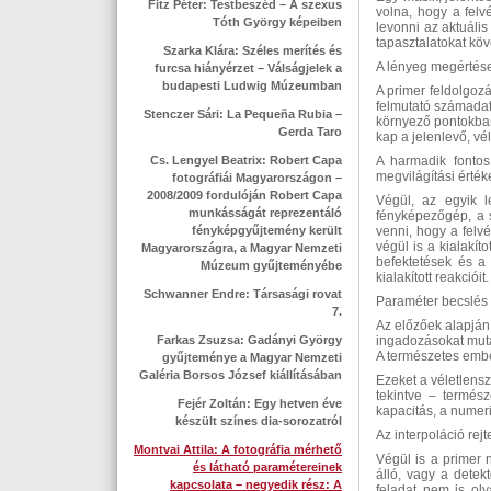
Fitz Péter: Testbeszéd – A szexus
volna, hogy a felv
Tóth György képeiben
levonni az aktuális
tapasztalatokat kö
Szarka Klára: Széles merítés és
A lényeg megértése
furcsa hiányérzet – Válságjelek a
budapesti Ludwig Múzeumban
A primer feldolgoz
felmutató számadatb
Stenczer Sári: La Pequeña Rubia –
környező pontokban
Gerda Taro
kap a jelenlevő, vé
Cs. Lengyel Beatrix: Robert Capa
A harmadik fonto
megvilágítási érték
fotográfiái Magyarországon –
2008/2009 fordulóján Robert Capa
Végül, az egyik l
munkásságát reprezentáló
fényképezőgép, a 
fényképgyűjtemény került
venni, hogy a felvé
végül is a kialakí
Magyarországra, a Magyar Nemzeti
befektetések és a 
Múzeum gyűjteményébe
kialakított reakcióit.
Schwanner Endre: Társasági rovat
Paraméter becslés
7.
Az előzőek alapján 
Farkas Zsuzsa: Gadányi György
ingadozásokat mutat
A természetes ember
gyűjteménye a Magyar Nemzeti
Galéria Borsos József kiállításában
Ezeket a véletlensz
tekintve – termés
Fejér Zoltán: Egy hetven éve
kapacitás, a numer
készült színes dia-sorozatról
Az interpoláció rejt
Montvai Attila: A fotográfia mérhető
Végül is a primer
és látható paramétereinek
álló, vagy a detek
kapcsolata – negyedik rész: A
feladat nem is ol