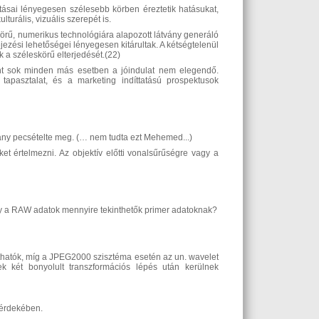
hatásai lényegesen szélesebb körben éreztetik hatásukat,
turális, vizuális szerepét is.
körű, numerikus technológiára alapozott látvány generáló
jezési lehetőségei lényegesen kitárultak. A kétségtelenül
 a széleskörű elterjedését.(22)
Mint sok minden más esetben a jóindulat nem elegendő.
 tapasztalat, és a marketing indíttatású prospektusok
hiány pecsételte meg. (… nem tudta ezt Mehemed...)
et értelmezni. Az objektív előtti vonalsűrűségre vagy a
 hogy a RAW adatok mennyire tekinthetők primer adatoknak?
thatók, míg a JPEG2000 szisztéma esetén az un. wavelet
k két bonyolult transzformációs lépés után kerülnek
 érdekében.