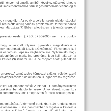
örülmények jellemzőit, amiből következtetéseket lehetne
 és az implementáláshoz szükséges numerikus technológiai
ogy megoldjon. Az egyik a véletlenszerű tulajdonságokat
reális értéket.(6) A másik problémákkal terhelt feladat a
meghatározása.(7) Ebben a lépésben is jelentős szerepet
ompresszió esetén (JPEG, JPEG2000) nem is a pontok
 hogy a vizsgált folyamat gyakorlati megvalósítása a
mok meghozatalát teszik szükségessé. Figyelembe kell
kus és tárolási lépések véghezvitelére. Nyilvánvaló, hogy
ulajdonképpen marketing probléma. Meg kell határozni a
 kérdés:(9) ismerni kell a célcsoport adott pillanatban
lismerése. A természetes környezet sajátos, véletlenszerű
 fényképezésekor kialakuló reális ingadozások rögzítése.
tronikai zajkomponensétől. A feladat – tudományos szinten
raktikus behatároló tényezők. A korlátozott numerikus
műen kompromisszumok meghozatalát teszik szükségessé.
t megoldására. A környező pontokban(10) rendelkezésre
ghatározására. Kissé pontosabban vizsgálva a kérdést a
 adatok. A látható élesség szempontjából fontos gyors