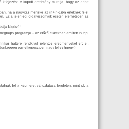
ő kifejezést. A kapott eredmény mutatja, hogy az adott
kban, ha a nagyítás mértéke az (n+(n-1))/n érteknek felel
an. Ez a jelenlegi oldalviszonyok esetén elérhetetlen az
skája képévé!
r meghajtó programja – az előző cikkekben említett lpi/dpi
nikai háttere rendkívül jelentős eredményeket ért el.
jdonképpen egy elképesztően nagy teljesítmény.)
tnak fel a képméret változtatása területén, mint pl. a