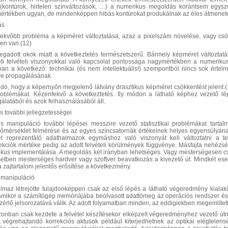
(kontúrok, hirtelen színváltozások, …) a numerikus megoldás korántsem egys
mértékben ugyan, de mindenképpen hibás kontúrokat produkálnak
az éles átmenet
ás
ekvőbb probléma a képméret változtatása, azaz a pixelszám növelése, vagy csök
len van.(12)
gadott okok miatt a következtetés természetszerű. Bármely képméret változtatá
ti felvételi viszonyokkal való kapcsolat pontossága nagymértékben a numerikus
óan a következő: technikai (és nem intellektuális!) szempontból nincs sok értel
tve propagálásának.
ó, hogy a képernyőn megjelenő látvány drasztikus képméret csökkentést jelent.(14
roblémákat. Kézenfekvő a következtetés. Ily módon a látható képhez vezető l
álatából és azok felhasználásából áll.
s további jellegzetességei
 manipuláció további lépései messzire vezető statisztikai problémákat tartalm
hőmérséklet felmérése és az egyes színcsatornák értékeinek helyes egyensúlyának
t reprezentáló adathalmazok egymáshoz való viszonyát kell változtatni a t
kciók mértéke pedig az adott felvételi körülmények függvénye. Másfajta nehézsé
ikus implementálása. A megoldás két irányban lehetséges. Vagy mesterségesen csök
esetben mesterséges hardver vagy szoftver beavatkozás a kivezető út. Mindkét 
 zajtartalom jelentős erősítése a következmény.
 manipuláció
almaz létrejötte tulajdonképpen csak az első lépés a látható végeredmény kialak
 amikor a számítógép memóriájába beolvasott adattömeg az operációs rendszer é
ezérlő jelsorozatává válik. Az adott folyamatban minden, az eddigiekben megemlített
azonban csak kezdete a felvétel készítésekor elképzelt végeredményhez vezető út
 végrehajtandó korrekciós aktusok például kiterjedhetnek az optikai elégtelens