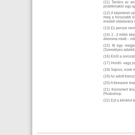
(11) Tanács az ang
problémakör egy ige
(12) A képméret vál
meg a hosszabb és 
eredeti oldalarány 
(13) Ez persze nem
(14) 2...3 millió k
dilemma miatt – mé
(15) Itt egy megj
(Személyes adalék:
(16) Erről a soroza
(17) Hordó- vagy pá
(18) Sajnos, ezek r
(19) Az adott trans
(20) A freeware Ima
(21) Közismert tes
Photoshop.
(22) Ezt a kérdést 