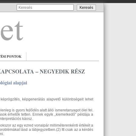
TÉSI PONTOK
APCSOLATA – NEGYEDIK RÉSZ
lógiai alapjai
t képrögzítés, képgenerálás alapvető különbségeit lehet
leg is gyors fejlődés alatt álló ismeretanyagot ölel fel.
sok érhetők tetten. Ennek egyik ,,kiemelkedő” példája a
nterpretációs káosz.
sokszor az egy ezred vonalpár milliméterenkénti értékét a
problémákat lásd a lábjegyzetben.(2) Itt csak az a kérdés
ni.