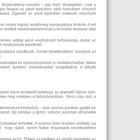
a fényérzékeny emulzió – egy inert, lényegében csak a
eges feladat az adott lépésben aktív fotonáram célszerű
lására. Egyedül az adott lépésben uralkodó viszonyok
 helyet foglaló adattömeg manipulálása történik. A két
 említett memóriatartalomnak a technikai rendszer által
nden addigi akció eredményét befolyásolja, illetve az
i rendszernek tekinthető.
hozására szorítkozik. Ennek következtében szerepük az
.
gyedenként és rendszerszerűen is modellezhetőek, illetve
rmáció tartalmú eredményeket szolgáltathat. A látható
zámú elemi érzékelőt tartalmaz az alapvető három szín-
lnek meg ezekben a tartományokban. Nincs más kiút, a
ktorrendszert kivéve(4) – nem azonos pontban gyűjtik be
 vezet. Így például a gyors, sokszor azonnali átmenetek
dozásokkal terheltek. A számos (már részben említett) zaj
, hogy stabil, ismert fizikai folyamatok következtében
rtalomra vezet. Ebben az esetben az ideális megoldás az