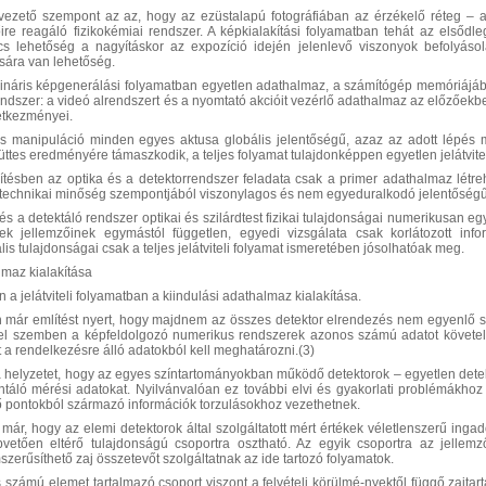
vezető szempont az az, hogy az ezüstalapú fotográfiában az érzékelő réteg – 
ire reagáló fizikokémiai rendszer. A képkialakítási folyamatban tehát az elsődl
cs lehetőség a nagyításkor az expozíció idején jelenlevő viszonyok befolyáso
ására van lehetőség.
náris képgenerálási folyamatban egyetlen adathalmaz, a számítógép memóriájában
dszer: a videó alrendszert és a nyomtató akcióit vezérlő adathalmaz az előzőekben
etkezményei.
 manipuláció minden egyes aktusa globális jelentőségű, azaz az adott lépés mi
ttes eredményére támaszkodik, a teljes folyamat tulajdonképpen egyetlen jelátvitel
ésben az optika és a detektorrendszer feladata csak a primer adathalmaz létre
technikai minőség szempontjából viszonylagos és nem egyeduralkodó jelentőségű
s a detektáló rendszer optikai és szilárdtest fizikai tulajdonságai numerikusan e
zek jellemzőinek egymástól független, egyedi vizsgálata csak korlátozott info
s tulajdonságai csak a teljes jelátviteli folyamat ismeretében jósolhatóak meg.
lmaz kialakítása
 a jelátviteli folyamatban a kiindulási adathalmaz kialakítása.
 már említést nyert, hogy majdnem az összes detektor elrendezés nem egyenlő s
el szemben a képfeldolgozó numerikus rendszerek azonos számú adatot követe
 a rendelkezésre álló adatokból kell meghatározni.(3)
a helyzetet, hogy az egyes színtartományokban működő detektorok – egyetlen dete
ntáló mérési adatokat. Nyilvánvalóan ez további elvi és gyakorlati problémákhoz
ő pontokból származó információk torzulásokhoz vezethetnek.
t már, hogy az elemi detektorok által szolgáltatott mért értékek véletlenszerű inga
vetően eltérő tulajdonságú csoportra osztható. Az egyik csoportra az jellemző
mszerűsíthető zaj összetevőt szolgáltatnak az ide tartozó folyamatok.
s számú elemet tartalmazó csoport viszont a felvételi körülmé-nyektől függő zajta