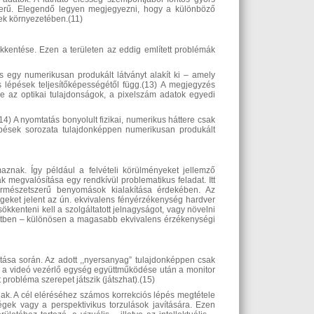
zerű. Elegendő legyen megjegyezni, hogy a különböző
ek környezetében.(11)
kentése. Ezen a területen az eddig említett problémák
s egy numerikusan produkált látványt alakít ki – amely
 lépések teljesítőképességétől függ.(13) A megjegyzés
me az optikai tulajdonságok, a pixelszám adatok egyedi
) A nyomtatás bonyolult fizikai, numerikus háttere csak
épések sorozata tulajdonképpen numerikusan produkált
aznak. Így például a felvételi körülményeket jellemző
 megvalósítása egy rendkívül problematikus feladat. Itt
ermészetszerű benyomások kialakítása érdekében. Az
geket jelent az ún. ekvivalens fényérzékenység hardver
kenteni kell a szolgáltatott jelnagyságot, vagy növelni
esetben – különösen a magasabb ekvivalens érzékenységi
ítása során. Az adott ,,nyersanyag” tulajdonképpen csak
s a videó vezérlő egység együttműködése után a monitor
 probléma szerepet játszik (játszhat).(15)
nak. A cél eléréséhez számos korrekciós lépés megtétele
égek vagy a perspektivikus torzulások javítására. Ezen