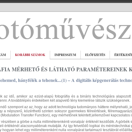
ZÁM
KORÁBBI SZÁMOK
IMPRESSZUM
ELŐFIZETÉS
ÉRTÉKESÍ
FIA MÉRHETŐ ÉS LÁTHATÓ PARAMÉTEREINEK K
hemed, hányfélék a tehenek...(1) – A digitális képgenerálás techno
zik az idő, amikor az ezüst-alapú fotográfia és a bináris technológiára alapozot
tenni. A továbblépés érdekében két alapvető tény kiemelése látszik szükségesnek.
dő szempont az az, hogy az adott technológia tudományos háttere mélyreható, jelen
y a népszerű, közérthető szinten sokszor gyermekes félreértések, félremagyarázá
 (Modulation Transfer Function), egy mérhetőnek tekintett jellemzővel kapcsolatos i
 részében a görbe a nulla milliméterenkénti vonalpár értéknél kezdődik. A görbék 
teli értékénél alacsonyabbnak mutatják. Az így felvetődő logikai és méréstechnikai 
 hogyan lehet egy milliméterenként nulla vonalpárat tartalmazó tesztábrát előállíta