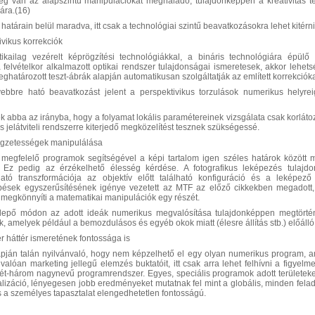
g van az alapszintű manipulációkat meghaladó, tulajdonképpen a kreativitás terüle
sára.(16)
 határain belül maradva, itt csak a technológiai szintű beavatkozásokra lehet kitérn
ivikus korrekciók
ikailag vezérelt képrögzítési technológiákkal, a bináris technológiára épülő 
a felvételkor alkalmazott optikai rendszer tulajdonságai ismeretesek, akkor lehet
határozott teszt-ábrák alapján automatikusan szolgáltatják az említett korrekcióka
ebbre ható beavatkozást jelent a perspektivikus torzulások numerikus helyrei
 abba az irányba, hogy a folyamat lokális paramétereinek vizsgálata csak korlátoz
jes jelátviteli rendszerre kiterjedő megközelítést tesznek szükségessé.
legzetességek manipulálása
 megfelelő programok segítségével a képi tartalom igen széles határok között 
. Ez pedig az érzékelhető élesség kérdése. A fotografikus leképezés tulajd
ható transzformációja az objektív előtt található konfiguráció és a leképező
épések egyszerűsítésének igénye vezetett az MTF az előző cikkekben megadott,
 megkönnyíti a matematikai manipulációk egy részét.
epő módon az adott ideák numerikus megvalósítása tulajdonképpen megtörtén
, amelyek például a bemozdulásos és egyéb okok miatt (élesre állítás stb.) előálló
er háttér ismeretének fontossága is
pján talán nyilvánvaló, hogy nem képzelhető el egy olyan numerikus program, a
valóan marketing jellegű elemzés buktatóit, itt csak arra lehet felhívni a figyel
 két-három nagynevű programrendszer. Egyes, speciális programok adott területeken
izáció, lényegesen jobb eredményeket mutatnak fel mint a globális, minden feladat
és a személyes tapasztalat elengedhetetlen fontosságú.