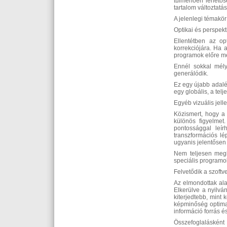
túlmenően lehetősé
tartalom változtatá
A jelenlegi témakör
Optikai és perspekt
Ellentétben az opt
korrekciójára. Ha 
programok előre meg
Ennél sokkal mély
generálódik.
Ez egy újabb adalék
egy globális, a tel
Egyéb vizuális jel
Közismert, hogy a
különös figyelmet
pontossággal leír
transzformációs l
ugyanis jelentősen
Nem teljesen megl
speciális programok
Felvetődik a szoftv
Az elmondottak ala
Elkerülve a nyilván
kiterjedtebb, mint
képminőség optimal
információ forrás 
Összefoglalásként