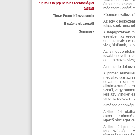
digitális képgenerálás technológiai
átmenetek esetén 
alapjai
módszerek eltérő 
Képméret változtat
Tímár Péter: Könyvespolc
Az egyik legkézenf
E számunk szerzői
teljes spektruma je
Summary
A lábjegyzetben me
esetében az erede
értelme nyilvánval
vizsgálatának, ille
Az is meggondoland
tovább növeli a p
adathalmazok vizsg
A primer feldolgozá
A primer numerikus
megvilágítási szín
ugyanis a színeke
alkalmazandó korre
szintű, vagy numer
kell azt. Mindkét 
tartományokban – a
A másodlagos képi
A kiindulási adath
akkor lesz látható
kijelző részlegét v
A kiindulási pont 
lehet szükséges. A