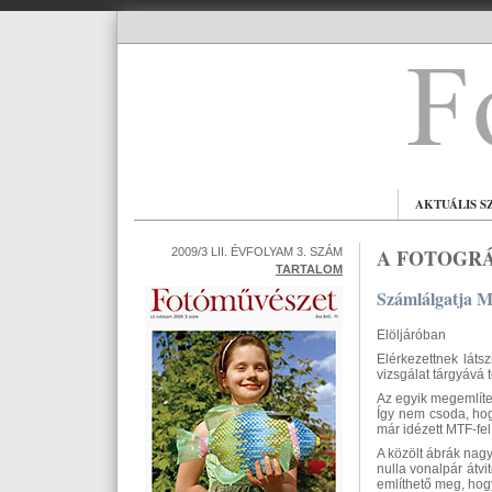
AKTUÁLIS S
A FOTOGRÁ
2009/3 LII. ÉVFOLYAM 3. SZÁM
TARTALOM
Számlálgatja Me
Elöljáróban
Elérkezettnek láts
vizsgálat tárgyává 
Az egyik megemlíten
Így nem csoda, hog
már idézett MTF-fel
A közölt ábrák nagy
nulla vonalpár átvi
említhető meg, hogy