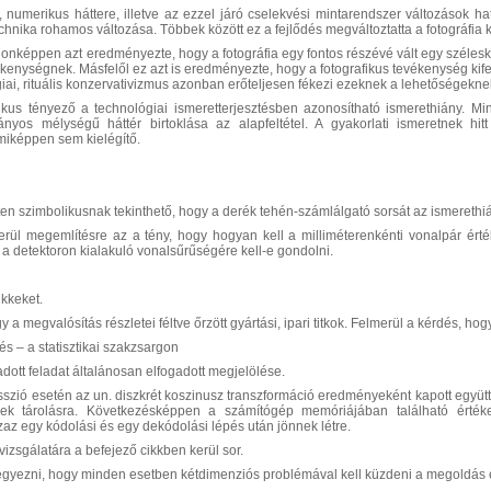
is, numerikus háttere, illetve az ezzel járó cselekvési mintarendszer változások 
echnika rohamos változása. Többek között ez a fejlődés megváltoztatta a fotográfia kul
jdonképpen azt eredményezte, hogy a fotográfia egy fontos részévé vált egy széles
kenységnek. Másfelől ez azt is eredményezte, hogy a fotografikus tevékenység kife
iai, rituális konzervativizmus azonban erőteljesen fékezi ezeknek a lehetőségeknek
ikus tényező a technológiai ismeretterjesztésben azonosítható ismerethiány. 
nyos mélységű háttér birtoklása az alapfeltétel. A gyakorlati ismeretnek hitt
miképpen sem kielégítő.
leten szimbolikusnak tekinthető, hogy a derék tehén-számlálgató sorsát az ismeret
rül megemlítésre az a tény, hogy hogyan kell a milliméterenkénti vonalpár érték
 a detektoron kialakuló vonalsűrűségére kell-e gondolni.
ikkeket.
 a megvalósítás részletei féltve őrzött gyártási, ipari titkok. Felmerül a kérdés,
s – a statisztikai szakzsargon
 adott feladat általánosan elfogadott megjelölése.
szió esetén az un. diszkrét koszinusz transzformáció eredményeként kapott együt
nek tárolásra. Következésképpen a számítógép memóriájában található értéke
az egy kódolási és egy dekódolási lépés után jönnek létre.
 vizsgálatára a befejező cikkben kerül sor.
gjegyezni, hogy minden esetben kétdimenziós problémával kell küzdeni a megoldás