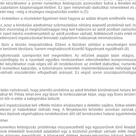
étel készítésekor a primer numerikus feldolgozás azonosítani tudná a felvételi k
 zajtartalom tulajdonságait illetően. Ez igen mélyreható statisztikai ismereteket
vetel meg –még a részleges megvalósítás esetén is.(5)
 érdekében a részleteket figyelmen kívül hagyva az alábbi tények említhetők meg.
ás, azaz a kiindulási adathalmaz származtatása néhány alapvető problémát kell, h
ól viszonylag jó megbízhatósággal meg kell határozni az adott pontban valószínű, 
 nyert mérési eredményékből az adott pontban várható, feltételezett reális érték 
letlenszerű ingadozásokat felmutató zajtartalom hatásainak minimalizálása.
s fázis a tárolás megvalósítása. Ebben a fázisban például a veszteséges k
ei kerülnek tárolásra, hanem meghatározott közelítő függvények együtthatói.(8)
egfontosabb szempontot kell megemlíteni. Az előzőek alapján talán világos,
számítógép és a nyomtató együttes rendszerében elkerülhetetlen kompromisszu
tel készítésekor csak véges idő áll rendelkezésre az említett statisztikai, numeri
tott numerikus kapacitás, a tudományos ismeretek implementálásának mélysége t
várható visszatérülés elfogadható arányait. Ez végső soron szociálpszichológiai
talán nyilvánvaló, hogy jelentős probléma az adott felvételi körülmények helyes fe
hat fel. Példa lehet erre egy távoli fa lombozatának képe, vagy egy füves terület
i bőr is ebbe a kategóriába tartozik.
erű ingadozásokat kell effektív módon elválasztani a detektor sajátos, fizikai-elek
zetesen jó hatásfokkal oldható meg. A fényképezés területén azonban vannak p
ikus lépések végrehajtásra rendelkezésre álló idő természetes hatarai egyértel
elmei
 numerikus feldolgozás problémája visszavezethető egy egyszerűnek tűnő felada
torok értekéiből levezetett adatokból egy a közbülső pontban várható érték me
yan könnyen megoldható. A környezeti értékek természetszerűen hibával terhelt