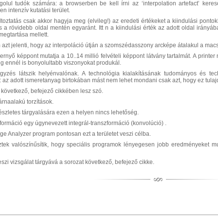
olul tudók számára: a browserben be kell írni az ‘interpolation artefact’ keres
n intenzív kutatási terület.
toztatás csak akkor hagyja meg (elvileg!) az eredeti értékeket a kiindulási ponto
a rövidebb oldal mentén egyaránt. Itt n a kiindulási érték az adott oldal irányáb
megtartása mellett.
 azt jelenti, hogy az interpoláció útján a szomszédasszony arcképe átalakul a mac
épernyő képpont mutatja a 10..14 millió felvételi képpont látvány tartalmát. A printe
g ennél is bonyolultabb viszonyokat produkál.
egyzés látszik helyénvalónak. A technológia kialakításának tudományos és tech
 az adott ismeretanyag birtokában mást nem lehet mondani csak azt, hogy ez tula
t következő, befejező cikkében lesz szó.
rnaalakú torzítások.
észletes tárgyalására ezen a helyen nincs lehetőség.
zformáció egy úgynevezett integrál-transzformáció (konvolúció) .
ge Analyzer program pontosan ezt a területet veszi célba.
ztek valószínűsítik, hogy speciális programok lényegesen jobb eredményeket muta
teszi vizsgálat tárgyává a sorozat következő, befejező cikke.