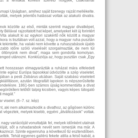
 azt a férfiakat követni szerető hölgyek, csakhamar
árnapi Ujságban, amihez saját tizenegy rajzát mellékelte.
lták, melyek jelentős hatással voltak az alakuló divatra.
ok közölte az első, minták szerinti magyar divatképet,
 Bélával rajzoltatott hat képet, amelyeket két új forintért
. Vita alakult ki az egykori szakértő nők között a magyar
 kora is tisztában volt azzal, hogy a magyar ruha pusztán
k tekintette, ha valaki nem követte a ruhaszabások újabb
szabb időre szóló viselését szorgalmazták, de nem túl
ői öltönyünk nem divat”, maga sem gondolta komolyan.
enged utánozni. Konklúziója az, hogy pusztán csak „Egy
lett hosszasan elmagyarázták a ruházat mára elfeledett
inte egész Európa tapsokkal üdvözölte a szép viseletet.
tjában a pesti Zsibárus utcában. Saját szabású viseleteit
llításon, azután litografált lapokon is népszerűsítette
grendelésre. 1861-ben számos újság kommentálta a divat
görökíteni tetőtől talpig kicsiben, vagyis képes látogató
i magát.”
r viselet. (6–7. sz. kép)
erint, aki nem alkalmazkodik a divathoz, az gőgösen különc
t végeztek, melyek kisebb, egyéni „átváltozások” voltak.
nagy variációját vonultatják fel, melyek időnként utalnak
kcióját, sőt a ruhadarabok nevét sem ismerjük ma már. A
a, kazinczi. Szinte egyenruha a következő tíz esztendőben.
elték. Tehát egyenes gallérú fekete atilla a felső kabát, a