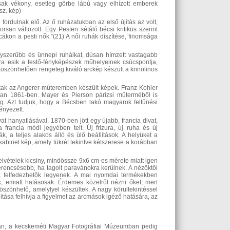
csak vékony, esetleg görbe lábú vagy elhízott emberek
sz. kép)
 fordulnak elő. Az ő ruházatukban az első újítás az volt,
san változott. Egy Pesten sétáló bécsi kritikus szerint
ákon a pesti nők.”(21) A női ruhák díszítése, finomsága
egyszerűbb és ünnepi ruháikat, dúsan hímzett vastagabb
kra esik a festő-fényképészek műhelyeinek csúcspontja,
köszönhetően rengeteg kiváló arckép készült a krinolinos
tak az Angerer-műteremben készült képek. Franz Kohler
ban 1861-ben. Mayer és Pierson párizsi műterméből is
. Azt tudjuk, hogy a Bécsben lakó magyarok feltűnési
ényezett.
at hanyatlásával. 1870-ben jött egy újabb, francia divat,
francia módi jegyében telt. Új frizura, új ruha és új
k, a teljes alakos álló és ülő beállítások. A helyüket a
kabinet kép, amely tükrét tekintve kétszerese a korábban
felvételek kicsiny, mindössze 9x6 cm-es mérete miatt igen
szerencsésebb, ha tagolt paravánokra kerülnek. A nézőktől
ek felfedezhetők legyenek. A mai nyomdai termékekben
k, emiatt hatásosak. Érdemes közelről nézni őket, mert
szönhető, amelylyel készültek. A nagy körültekintéssel
litása felhívja a figyelmet az arcmások igéző hatására, az
8-án, a kecskeméti Magyar Fotográfiai Múzeumban pedig