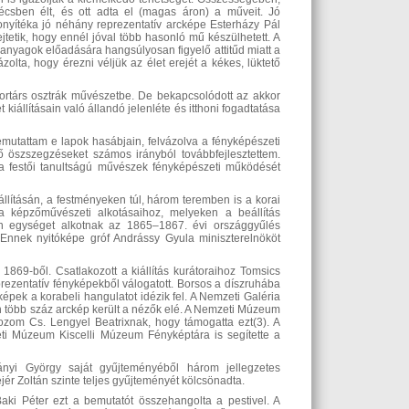
sben élt, és ott adta el (magas áron) a műveit. Jó
zonyítéka jó néhány reprezentatív arcképe Esterházy Pál
jtetik, hogy ennél jóval több hasonló mű készülhetett. A
az anyagok előadására hangsúlyosan figyelő attitűd miatt a
olta, hogy érezni véljük az élet erejét a kékes, lüktető
rtárs osztrák művészetbe. De bekapcsolódott az akkor
iállításain való állandó jelenléte és itthoni fogadtatása
mutattam e lapok hasábjain, felvázolva a fényképészeti
ő öszszegzéseket számos irányból továbbfejlesztettem.
a festői tanultságú művészek fényképészeti működését
lításán, a festményeken túl, három teremben is a korai
a képzőművészeti alkotásaihoz, melyeken a beállítás
lön egységet alkotnak az 1865–1867. évi országgyűlés
i. Ennek nyitóképe gróf Andrássy Gyula miniszterelnököt
869-ből. Csatlakozott a kiállítás kurátoraihoz Tomsics
ezentatív fényképekből válogatott. Borsos a díszruhába
 képek a korabeli hangulatot idézik fel. A Nemzeti Galéria
n több száz arckép került a nézők elé. A Nemzeti Múzeum
ozom Cs. Lengyel Beatrixnak, hogy támogatta ezt(3). A
ti Múzeum Kiscelli Múzeum Fényképtára is segítette a
adányi György saját gyűjteményéből három jellegzetes
jér Zoltán szinte teljes gyűjteményét kölcsönadta.
Baki Péter ezt a bemutatót összehangolta a pestivel. A