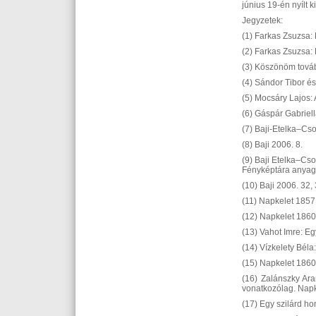
június 19-én nyílt ki
Jegyzetek:
(1) Farkas Zsuzsa:
(2) Farkas Zsuzsa:
(3) Köszönöm továb
(4) Sándor Tibor és
(5) Mocsáry Lajos:
(6) Gáspár Gabriel
(7) Baji-Etelka–Cs
(8) Baji 2006. 8.
(9) Baji Etelka–Cs
Fényképtára anyagá
(10) Baji 2006. 32, 
(11) Napkelet 1857. 
(12) Napkelet 1860.
(13) Vahot Imre: E
(14) Vízkelety Béla
(15) Napkelet 1860.
(16) Zalánszky Ara
vonatkozólag. Napk
(17) Egy szilárd ho