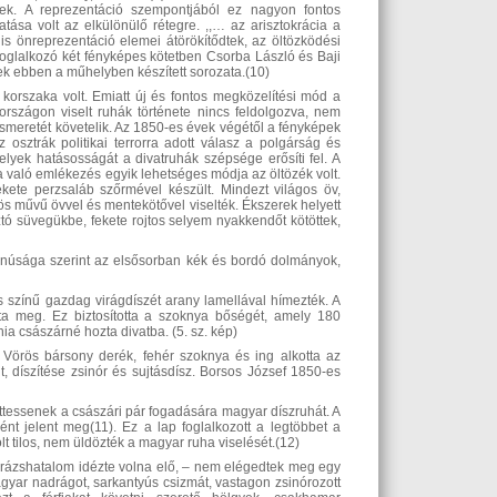
tek. A reprezentáció szempontjából ez nagyon fontos
atása volt az elkülönülő rétegre. ,,… az arisztokrácia a
ális önreprezentáció elemei átörökítődtek, az öltözködési
oglalkozó két fényképes kötetben Csorba László és Baji
nek ebben a műhelyben készített sorozata.(10)
orszaka volt. Emiatt új és fontos megközelítési mód a
rországon viselt ruhák története nincs feldolgozva, nem
smeretét követelik. Az 1850-es évek végétől a fényképek
 osztrák politikai terrorra adott válasz a polgárság és
lyek hatásosságát a divatruhák szépsége erősíti fel. A
a való emlékezés egyik lehetséges módja az öltözék volt.
fekete perzsaláb szőrmével készült. Mindezt világos öv,
s művű övvel és mentekötővel viselték. Ékszerek helyett
osztó süvegükbe, fekete rojtos selyem nyakkendőt kötöttek,
 tanúsága szerint az elsősorban kék és bordó dolmányok,
s színű gazdag virágdíszét arany lamellával hímezték. A
otta meg. Ez biztosította a szoknya bőségét, amely 180
ia császárné hozta divatba. (5. sz. kép)
. Vörös bársony derék, fehér szoknya és ing alkotta az
, díszítése zsinór és sujtásdísz. Borsos József 1850-es
íttessenek a császári pár fogadására magyar díszruhát. A
ént jelent meg(11). Ez a lap foglalkozott a legtöbbet a
 tilos, nem üldözték a magyar ruha viselését.(12)
arázshatalom idézte volna elő, – nem elégedtek meg egy
agyar nadrágot, sarkantyús csizmát, vastagon zsinórozott