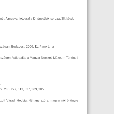
, A magyar fotográfia történetéből sorozat 38. kötet.
országán. Budapest, 2006. 11. Panoráma
rországon. Válogatás a Magyar Nemzeti Múzeum Történeti
.
72, 280, 297, 313, 337, 363, 385.
aszolt Váradi Hedvig: Néhány szó a magyar női öltönyre