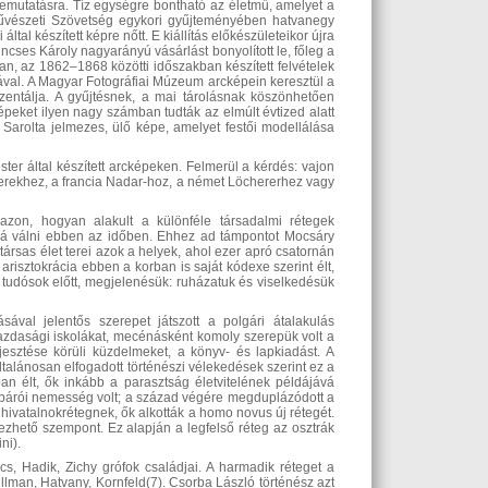
emutatásra. Tíz egységre bontható az életmű, amelyet a
művészeti Szövetség egykori gyűjteményében hatvanegy
al készített képre nőtt. E kiállítás előkészületeikor újra
ses Károly nagyarányú vásárlást bonyolított le, főleg a
n, az 1862–1868 közötti időszakban készített felvételek
al. A Magyar Fotográfiai Múzeum arcképein keresztül a
rezentálja. A gyűjtésnek, a mai tárolásnak köszönhetően
épeket ilyen nagy számban tudták az elmúlt évtized alatt
 Sarolta jelmezes, ülő képe, amelyet festői modellálása
ster által készített arcképeken. Felmerül a kérdés: vajon
sterekhez, a francia Nadar-hoz, a német Löchererhez vagy
zon, hogyan alakult a különféle társadalmi rétegek
tossá válni ebben az időben. Ehhez ad támpontot Mocsáry
ársas élet terei azok a helyek, ahol ezer apró csatornán
arisztokrácia ebben a korban is saját kódexe szerint élt,
 a tudósok előtt, megjelenésük: ruházatuk és viselkedésük
al jelentős szerepet játszott a polgári átalakulás
azdasági iskolákat, mecénásként komoly szerepük volt a
jesztése körüli küzdelmeket, a könyv- és lapkiadást. A
alánosan elfogadott történészi vélekedések szerint ez a
an élt, ők inkább a parasztság életvitelének példájává
t bárói nemesség volt; a század végére megduplázódott a
hivatalnokrétegnek, ők alkották a homo novus új rétegét.
lyezhető szempont. Ez alapján a legfelső réteg az osztrák
ni).
ics, Hadik, Zichy grófok családjai. A harmadik réteget a
lman, Hatvany, Kornfeld(7). Csorba László történész azt