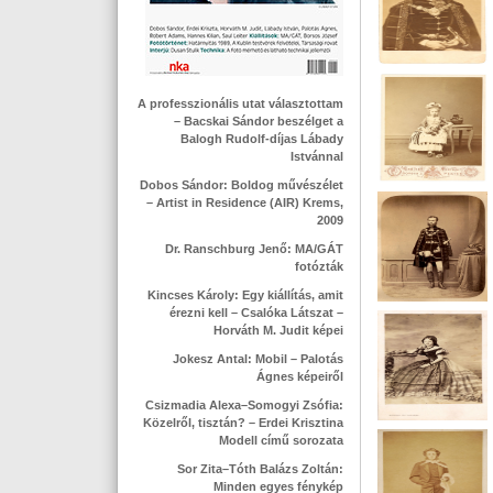
A professzionális utat választottam
– Bacskai Sándor beszélget a
Balogh Rudolf-díjas Lábady
Istvánnal
Dobos Sándor: Boldog művészélet
– Artist in Residence (AIR) Krems,
2009
Dr. Ranschburg Jenő: MA/GÁT
fotózták
Kincses Károly: Egy kiállítás, amit
érezni kell – Csalóka Látszat –
Horváth M. Judit képei
Jokesz Antal: Mobil – Palotás
Ágnes képeiről
Csizmadia Alexa–Somogyi Zsófia:
Közelről, tisztán? – Erdei Krisztina
Modell című sorozata
Sor Zita–Tóth Balázs Zoltán:
Minden egyes fénykép