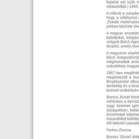
fiatalok ezt szűk 
választották.) 1860
A nőknél a ruhaderé
hogy a sötétszínű 
„Fekete mellényben
jobban tükrözte vise
A magyar arisztokr
kabátjukat, kalapj
virágzik Bülch Ágos
divatról, amely min
A magyaros viselet
bécsi üvegszalonj
megmaradtak arcké
szándékkal magyaro
1867-ben megtörtént
megérkezett a tou
fényképezési stílus
derékkép és a köze
kedvelt vizitkártyán
Borsos József mindk
nehézkes a bemutatá
nagy türelmet igé
(újságokban, katal
érzelmeket képesek
összeállított kiáll
élő tekintet szava
Farkas Zsuzsa
Borsos József éle