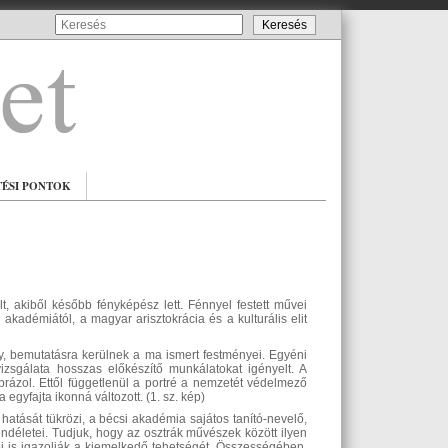
TÉSI PONTOK
, akiből később fényképész lett. Fénnyel festett művei
 akadémiától, a magyar arisztokrácia és a kulturális elit
y, bemutatásra kerülnek a ma ismert festményei. Egyéni
izsgálata hosszas előkészítő munkálatokat igényelt. A
rázol. Ettől függetlenül a portré a nemzetét védelmező
egyfajta ikonná változott. (1. sz. kép)
atását tükrözi, a bécsi akadémia sajátos tanító-nevelő,
ndéletei. Tudjuk, hogy az osztrák művészek között ilyen
ei is igazolják a kiemelkedő tehetségét. Összességében,