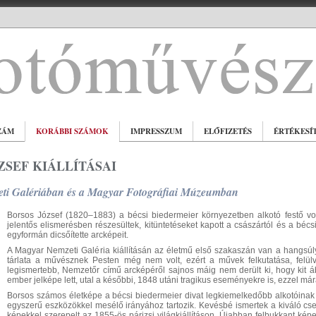
ZÁM
KORÁBBI SZÁMOK
IMPRESSZUM
ELŐFIZETÉS
ÉRTÉKESÍ
ZSEF KIÁLLÍTÁSAI
ti Galériában és a Magyar Fotográfiai Múzeumban
Borsos József (1820–1883) a bécsi biedermeier környezetben alkotó festő volt
jelentős elismerésben részesültek, kitüntetéseket kapott a császártól és a bécsi
egyformán dicsőítette arcképeit.
A Magyar Nemzeti Galéria kiállításán az életmű első szakaszán van a hangsúl
tárlata a művésznek Pesten még nem volt, ezért a művek felkutatása, felülv
legismertebb, Nemzetőr című arcképéről sajnos máig nem derült ki, hogy kit áb
ember jelképe lett, utal a későbbi, 1848 utáni tragikus eseményekre is, ezzel mára 
Borsos számos életképe a bécsi biedermeier divat legkiemelkedőbb alkotóinak h
egyszerű eszközökkel mesélő irányához tartozik. Kevésbé ismertek a kiváló cse
képekkel szerepelt az 1855-ös párizsi világkiállításon. Újabban felbukkant kép