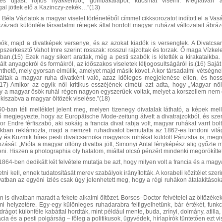
itykés ujjast, rojtos nyakkendőt, gombakalapot, kucsmát viselni. Meglátván
l jöttek elő a Kazinczy-zekék…”(13)
Béla Vázlatok a magyar viselet történetéből címmel cikksorozatot indított el a Vas
ázadi különféle társadalmi rétegek által hordott magyar ruházat változatait ábrázo
ók, majd a divatképek versenye, és az azokat kiadók is versengtek. A Divatcsarn
pszerkesztő Vahot Imre szerint rosszak: rosszul rajzoltak és torzak. Ő maga Vízkelety
ában.(15) Ezek nagy sikert arattak, még a pesti szabók is kitették a kirakataikba
lt anyagokról és formákról, az időszakos viseletek létjogosultságáról is.(16) Saját
nthető, mely gyorsan elmúlik, amelyet majd másik követ. A kor társadalmi vétségne
itáltak a magyar ruha divatként való, azaz időleges megjelenése ellen, és hos
17) Amikor az egyik női kritikus esszéjének címéül azt adta, hogy „Magyar n
gy a magyar ősök ruhái régen nagyon egyszerűek voltak, melyet a korszellem nem 
 kiszabva a magyar öltözék viselése.”(18)
-ban téli melléklet jelent meg, melyen tizenegy divatalak látható, a képek mel
tő megjegyezte, hogy az Europäische Mode-zeitung átvett a divatrajzokból, és szer
r Endre férfiszabó, aki sokáig a francia divat rabja volt, magyar ruhákat varrt bol
kban reklámozta, majd a nemzeti ruhadivatot bemutatta az 1862-es londoni világkiá
y és Kuzmik híres pesti divatcsarnoka magyaros ruhákat küldött Párizsba is, me
zását: „Mióta a magyar öltöny divatba jött, Simonyi Antal fényképész alig győzte me
i. Hiszen a photographia oly hatalom, miáltal olcsó pénzért mindenki megörökíttet
1864-ben dedikált két felvétele mutatja be azt, hogy milyen volt a francia és a magya
etni kell, ennek tudatosítását merev szabályok irányították. A korabeli közítélet sz
atban az egyéni ízlés csak úgy jelenhetett meg, hogy a régi ruhákon átalakításoka
is divatban maradt a fekete alkalmi öltözet. Borsos–Doctor felvételei az öltözékek 
lmi helyzetére. Egy-egy különleges ruhadarabra felfigyelhetünk, bár értékét, fun
drágot különféle kabáttal hordták, mint például mente, buda, zrínyi, dolmány, atill
ia és a pesti polgárság – főleg a politikusok, ügyvédek, hírlapírók tüntetően ezt vis