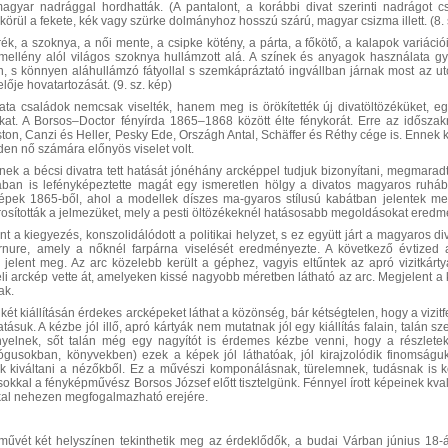
magyar nadrággal hordhatták. (A pantalont, a korábbi divat szerinti nadrágot 
 körül a fekete, kék vagy szürke dolmányhoz hosszú szárú, magyar csizma illett. (8. 
k, a szoknya, a női mente, a csipke kötény, a párta, a főkötő, a kalapok variációi
mellény alól világos szoknya hullámzott alá. A színek és anyagok használata gyor
, s könnyen aláhullámzó fátyollal s szemkápráztató ingvállban járnak most az utc
lője hovatartozását. (9. sz. kép)
ata családok nemcsak viselték, hanem meg is örökítették új divatöltözéküket, 
ukat. A Borsos–Doctor fényírda 1865–1868 között élte fénykorát. Erre az idősza
ton, Canzi és Heller, Pesky Ede, Országh Antal, Schäffer és Réthy cége is. Ennek 
den nő számára előnyös viselet volt.
nek a bécsi divatra tett hatását jónéhány arcképpel
tudjuk bizonyítani, megmarad
ában is lefényképeztette magát egy ismeretlen hölgy a divatos magyaros ruhá
pek 1865-ből, ahol a modellek díszes ma-gyaros stílusú kabátban jelentek meg
sították a jelmezüket, mely a pesti öltözékeknél hatásosabb megoldásokat eredm
 a kiegyezés, konszolidálódott a politikai helyzet, s ez együtt járt a magyaros div
rnure, amely a nőknél farpárna viselését eredményezte. A következő évtized a 
 jelent meg. Az arc közelebb került a géphez, vagyis eltűntek az apró vizitkártyá
li arckép vette át, amelyeken kissé nagyobb méretben látható az arc. Megjelent a 
ak.
ét kiállításán érdekes arcképeket láthat a közönség, bár kétségtelen, hogy a vizit
suk. A kézbe jól illő, apró kártyák nem mutatnak jól egy kiállítás falain, talán 
nyelnek, sőt talán még egy nagyítót is érdemes kézbe venni, hogy a részlet
ógusokban, könyvekben) ezek a képek jól láthatóak, jól kirajzolódik finomságu
 kiváltani a nézőkből. Ez a művészi komponálásnak, türelemnek, tudásnak is kö
ításokkal a fényképművész Borsos József előtt tisztelgünk. Fénnyel írott képeinek kva
kkal nehezen megfogalmazható erejére.
tművét két helyszínen tekinthetik meg az érdeklődők, a budai Várban június 1