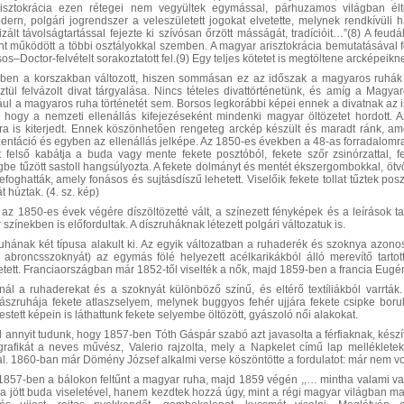
arisztokrácia ezen rétegei nem vegyültek egymással, párhuzamos világban él
dern, polgári jogrendszer a veleszületett jogokat elvetette, melynek rendkívüli h
zált távolságtartással fejezte ki szívósan őrzött másságát, tradícióit…”(8) A feud
t működött a többi osztályokkal szemben. A magyar arisztokrácia bemutatásával f
s–Doctor-felvételt sorakoztatott fel.(9) Egy teljes kötetet is megtöltene arcképeik
bben a korszakban változott, hiszen sommásan ez az időszak a magyaros ruhák k
tül felvázolt divat tárgyalása. Nincs tételes divattörténetünk, és amíg a Magya
ául a magyaros ruha történetét sem. Borsos legkorábbi képei ennek a divatnak az i
 hogy a nemzeti ellenállás kifejezéseként mindenki magyar öltözetet hordott. Az
a is kiterjedt. Ennek köszönhetően rengeteg arckép készült és maradt ránk, ame
ezentáció és egyben az ellenállás jelképe. Az 1850-es években a 48-as forradalomr
et felső kabátja a buda vagy mente fekete posztóból, fekete szőr zsinórzattal, 
be tűzött sastoll hangsúlyozta. A fekete dolmányt és mentét ékszergombokkal, ötvö
zefoghatták, amely fonásos és sujtásdíszű lehetett. Viselőik fekete tollat tűztek p
 húztak. (4. sz. kép)
et az 1850-es évek végére díszöltözetté vált, a színezett fényképek és a leírások
 színekben is előfordultak. A díszruháknak létezett polgári változatuk is.
uhának két típusa alakult ki. Az egyik változatban a ruhaderék és szoknya azono
l abroncsszoknyát) az egymás fölé helyezett acélkarikákból álló merevítő tart
etett. Franciaországban már 1852-től viselték a nők, majd 1859-ben a francia Eugén
l a ruhaderekat és a szoknyát különböző színű, és eltérő textíliákból varrták
yászruhája fekete atlaszselyem, melynek buggyos fehér ujjára fekete csipke borult
tett képein is láthattunk fekete selyembe öltözött, gyászoló női alakokat.
l annyit tudunk, hogy 1857-ben Tóth Gáspár szabó azt javasolta a férfiaknak, kész
 grafikát a neves művész, Valerio rajzolta, mely a Napkelet című lap mellékletek
. 1860-ban már Dömény József alkalmi verse köszöntötte a fordulatot: már nem volt
 1857-ben a bálokon feltűnt a magyar ruha, majd 1859 végén ,,… mintha valami v
tba jött buda viseletével, hanem kezdtek hozzá úgy, mint a régi magyar világban m