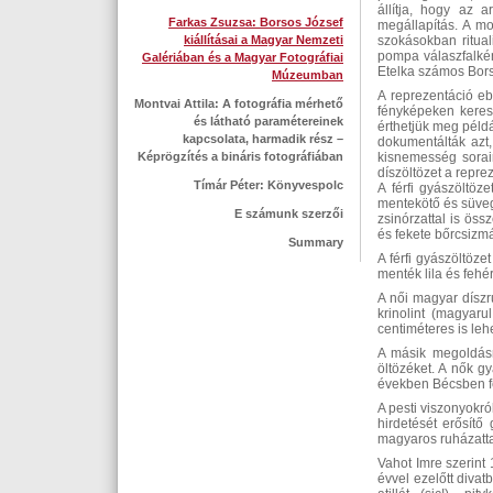
állítja, hogy az 
Farkas Zsuzsa: Borsos József
megállapítás. A mo
kiállításai a Magyar Nemzeti
szokásokban rituali
pompa válaszfalkén
Galériában és a Magyar Fotográfiai
Etelka számos Borso
Múzeumban
A reprezentáció e
Montvai Attila: A fotográfia mérhető
fényképeken keresz
és látható paramétereinek
érthetjük meg péld
kapcsolata, harmadik rész –
dokumentálták azt,
Képrögzítés a bináris fotográfiában
kisnemesség sorair
díszöltözet a repr
Tímár Péter: Könyvespolc
A férfi gyászöltöz
mentekötő és süveg
E számunk szerzői
zsinórzattal is öss
és fekete bőrcsizmát
Summary
A férfi gyászöltöz
menték lila és fehér
A női magyar díszr
krinolint (magyaru
centiméteres is leh
A másik megoldásná
öltözéket. A nők g
években Bécsben fes
A pesti viszonyokró
hirdetését erősítő
magyaros ruházattal
Vahot Imre szerint
évvel ezelőtt diva