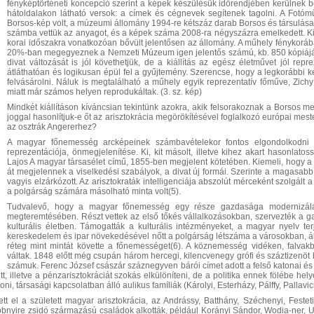
fényképtörténeti koncepció szerint a képek készülésük időrendjében kerülnek b
hátoldalakon látható versok: a címek és cégnevek segítenek tagolni. A Fotó
Borsos-kép volt, a múzeumi állomány 1994-re kétszáz darab Borsos és társulásai ált
számba vettük az anyagot, és a képek száma 2008-ra négyszázra emelkedett. Kinc
korai időszakra vonatkozóan bővült jelentősen az állomány. A műhely fénykorába
20%-ban megegyeznek a Nemzeti Múzeum igen jelentős számú, kb. 850 kópiájáv
divat változását is jól követhetjük, de a kiállítás az egész életművet jól rep
átláthatóan és logikusan épül fel a gyűjtemény. Szerencse, hogy a legkorábbi k
felvásárolni. Náluk is megtalálható a műhely egyik reprezentatív főműve, Zichy
miatt már számos helyen reprodukáltak. (3. sz. kép)
Mindkét kiállításon kíváncsian tekintünk azokra, akik felsorakoznak a Borsos me
joggal hasonlítjuk-e őt az arisztokrácia megörökítésével foglalkozó európai me
az osztrák Angererhez?
A magyar főnemesség arcképeinek számbavételekor fontos elgondolkodni a
reprezentációja, önmegjelenítése. Ki, kit másolt, illetve kihez akart hasonla
Lajos A magyar társasélet című, 1855-ben megjelent kötetében. Kiemeli, hogy a t
át megjelennek a viselkedési szabályok, a divat új formái. Szerinte a magasabb 
vagyis elzárkózott. Az arisztokraták intelligenciája abszolút mérceként szolgált
a polgárság számára másolható minta volt(5).
Tudvalevő, hogy a magyar főnemesség egy része gazdasága modernizálásáv
megteremtésében. Részt vettek az első tőkés vállalkozásokban, szervezték a g
kulturális életben. Támogatták a kulturális intézményeket, a magyar nyelv ter
kereskedelem és ipar növekedésével nőtt a polgárság létszáma a városokban, ált
réteg mint mintát követte a főnemességet(6). A köznemesség vidéken, falvakb
váltak. 1848 előtt még csupán három hercegi, kilencvenegy grófi és száztizenö
számuk. Ferenc József császár száznegyven bárói címet adott a felső katonai és 
tt, illetve a pénzarisztokráciát szokás elkülöníteni, de a politika ennek fölébe he
oni, társasági kapcsolatban álló aulikus famíliák (Károlyi, Esterházy, Pálffy, Pallavici
ett el a született magyar arisztokrácia, az Andrássy, Batthány, Széchenyi, Festet
bbnyire zsidó származású családok alkották, például Korányi Sándor, Wodia-ner, Ul