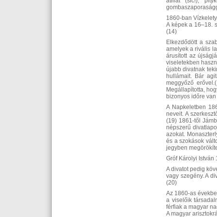
atillát (sic!), p
gombaszaporaságga
1860-ban Vízkelety 
A képek a 16–18. sz
(14)
Elkezdődött a szab
amelyek a rivális la
árusított az újságj
viseletekben haszná
újabb divatnak teki
hullámait. Bár ag
meggyőző erővel.(
Megállapította, ho
bizonyos időre van
A Napkeletben 1860
neveit. A szerkesz
(19) 1861-től Jámbo
népszerű divatlapo
azokat. Monaszterl
és a szokások válto
jegyben megörökíten
Gróf Károlyi István 
A divatot pedig köv
vagy szegény. A div
(20)
Az 1860-as években 
a viselőik társada
férfiak a magyar na
A magyar arisztokrác