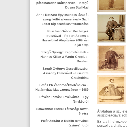
pótolhatatlan időkapszula – Interjú
Dusan Stulikkal
Anne Kotzan: Egy csendes lázadó,
avagy költő a kamerával – Saul
Leiter rég esedékes felfedezése
Pfisztner Gábor: Közhelyek
pusztával – Robert Adams a
Hasselblad Alapítvány 2009. évi
díjazottja
Szegő György: Képtörténetek –
Hannes Kilian a Martin-Gropius-
Bauban
Szegő György: Összeillesztés;
Asszony kamerával – Liselotte
Grschebina
Fotós PR és töredéktörténelem –
Határnyitás Magyarországon – 1989
Révész Tamás: Levélváltás – Egy
fényképről
Schwanner Endre: Társasági rovat,
Általában a születe
6. rész
arisztokráciával rok
Fejér Zoltán: A Kublin testvérek
Ez alatt helyezked
(színes) fotói
pénzoligarchák, tö