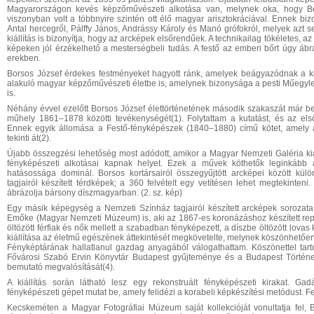
Magyarországon kevés képzőművészeti alkotása van, melynek oka, hogy Béc
viszonyban volt a többnyire szintén ott élő magyar arisztokráciával. Ennek bi
Antal hercegről, Pálffy János, Andrássy Károly és Manó grófokról, melyek azt se
kiállítás is bizonyítja, hogy az arcképek elsőrendűek. A technikailag tökéletes, 
képeken jól érzékelhető a mesterségbeli tudás. A festő az emberi bőrt úgy ábráz
erekben.
Borsos József érdekes festményeket hagyott ránk, amelyek beágyazódnak a ko
alakuló magyar
képzőművészeti életbe is, amelynek bizonysága a pesti Műegylet k
is.
Néhány évvel ezelőtt Borsos József élettörténetének második szakaszát már be
műhely 1861–1878 közötti tevékenységét(1). Folytattam a kutatást, és az els
Ennek egyik állomása a Festő-fényképészek (1840–1880) című kötet, amely 
tekinti át(2).
Újabb összegzési lehetőség most adódott, amikor a Magyar Nemzeti Galéria kiál
fényképészeti alkotásai kapnak helyet. Ezek a művek köthetők leginkább 
hatásossága dominál. Borsos kortársairól összegyűjtött arcképei között kü
tagjairól készített térdképek; a 360 felvételt egy vetítésen lehet megtekinten
ábrázolja bársony díszmagyarban. (2. sz. kép)
Egy másik képegység a Nemzeti Színház tagjairól készített arcképek sorozata 1
Emőke (Magyar Nemzeti Múzeum) is, aki az 1867-es koronázáshoz készített repr
öltözött férfiak és nők mellett a szabadban fényképezett, a díszbe öltözött lovas
kiállítása az életmű egészének áttekintését megkövetelte, melynek köszönhetőe
Fényképtárának hallatlanul gazdag anyagából válogathattam. Köszönettel tart
Fővárosi Szabó Ervin Könyvtár Budapest gyűjteménye és a Budapest Történe
bemutató megvalósítását(4).
A kiállítás során látható lesz egy rekonstruált fényképészeti kirakat. G
fényképészeti gépet mutat be, amely felidézi a korabeli képkészítési metódust. Fe
Kecskeméten a Magyar Fotográfiai Múzeum saját kollekcióját vonultatja fel, 