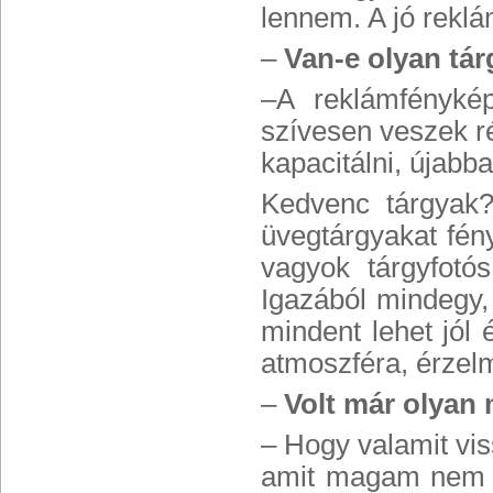
lennem. A jó reklá
–
Van-e olyan tár
–A reklámfényké
szívesen veszek r
kapacitálni, újab
Kedvenc tárgyak?
üvegtárgyakat fén
vagyok tárgyfotó
Igazából mindegy, 
mindent lehet jól
atmoszféra, érzelme
–
Volt már olyan
– Hogy valamit vi
amit magam nem ta