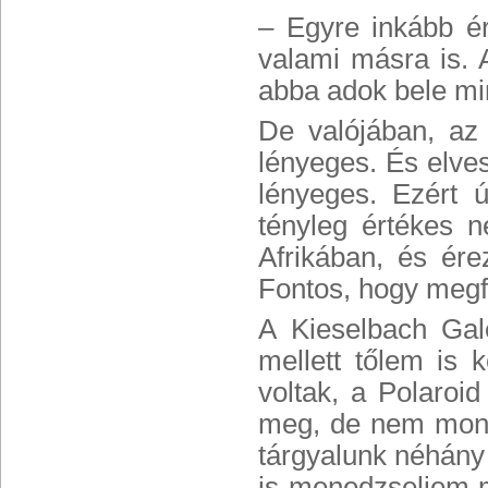
– Egyre inkább é
valami másra is. 
abba adok bele mi
De valójában, az
lényeges. És elves
lényeges. Ezért 
tényleg értékes 
Afrikában, és ér
Fontos, hogy meg
A Kieselbach Galé
mellett tőlem is
voltak, a Polaroid
meg, de nem mondt
tárgyalunk néhány 
is menedzseljem m