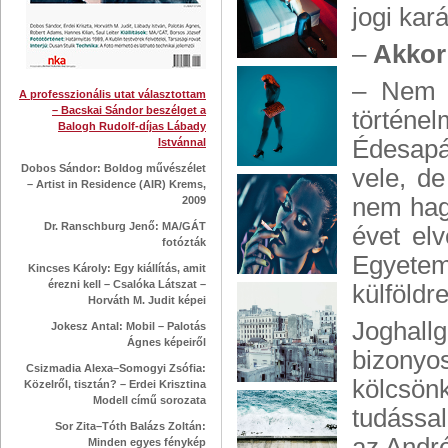
jogi kar
–
Akkor
– Nem v
A professzionális utat választottam
– Bacskai Sándor beszélget a
történe
Balogh Rudolf-díjas Lábady
Édesapá
Istvánnal
Dobos Sándor: Boldog művészélet
vele, d
– Artist in Residence (AIR) Krems,
nem hag
2009
Dr. Ranschburg Jenő: MA/GÁT
évet el
fotózták
Egyetem
Kincses Károly: Egy kiállítás, amit
érezni kell – Csalóka Látszat –
külföldr
Horváth M. Judit képei
Joghall
Jokesz Antal: Mobil – Palotás
Ágnes képeiről
bizony
Csizmadia Alexa–Somogyi Zsófia:
kölcsönk
Közelről, tisztán? – Erdei Krisztina
Modell című sorozata
tudással
Sor Zita–Tóth Balázs Zoltán:
az André
Minden egyes fénykép