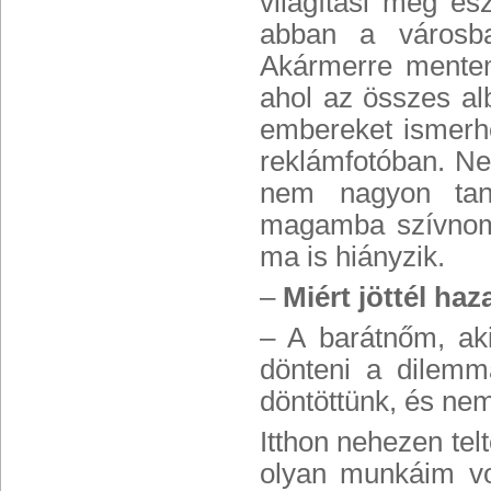
világítási meg e
abban a városba
Akármerre mentem,
ahol az összes al
embereket ismerh
reklámfotóban. Ne
nem nagyon tanu
magamba szívnom 
ma is hiányzik.
–
Miért jöttél haz
– A barátnőm, aki
dönteni a dilemm
döntöttünk, és nem
Itthon nehezen tel
olyan munkáim vo