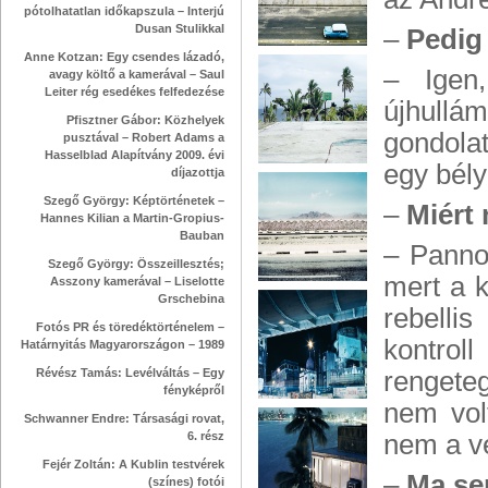
pótolhatatlan időkapszula – Interjú
Dusan Stulikkal
–
Pedig
Anne Kotzan: Egy csendes lázadó,
– Igen,
avagy költő a kamerával – Saul
Leiter rég esedékes felfedezése
újhullám
Pfisztner Gábor: Közhelyek
gondolat
pusztával – Robert Adams a
Hasselblad Alapítvány 2009. évi
egy bély
díjazottja
Szegő György: Képtörténetek –
–
Miért
Hannes Kilian a Martin-Gropius-
Bauban
– Panno
Szegő György: Összeillesztés;
mert a k
Asszony kamerával – Liselotte
Grschebina
rebelli
Fotós PR és töredéktörténelem –
kontroll
Határnyitás Magyarországon – 1989
Révész Tamás: Levélváltás – Egy
rengete
fényképről
nem vol
Schwanner Endre: Társasági rovat,
6. rész
nem a v
Fejér Zoltán: A Kublin testvérek
–
Ma se
(színes) fotói