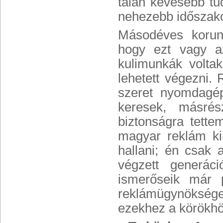
talán kevesebb tu
nehezebb időszako
Másodéves korunk
hogy ezt vagy az
kulimunkák voltak
lehetett végezni.
szeret nyomdagép
keresek, másré
biztonságra tette
magyar reklám kin
hallani; én csak
végzett generác
ismerőseik már p
reklámügynöksége
ezekhez a körökhö