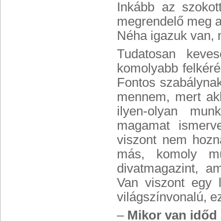
Inkább az szokot
megrendelő meg az
Néha igazuk van, 
Tudatosan keves
komolyabb felkér
Fontos szabálynak
mennem, mert akk
ilyen-olyan mun
magamat ismerve
viszont nem hozn
más, komoly mun
divatmagazint, a
Van viszont egy 
világszínvonalú, 
–
Mikor van időd 