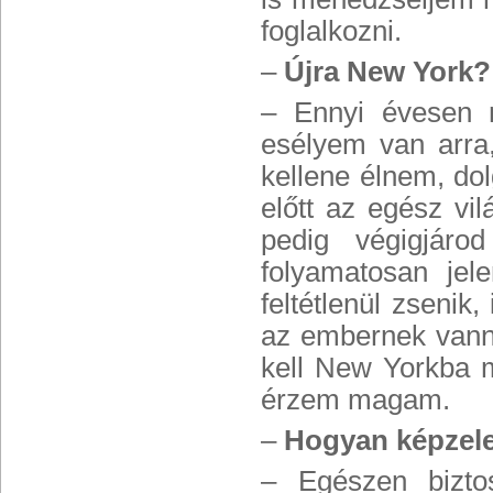
foglalkozni.
–
Újra New York?
– Ennyi évesen m
esélyem van arra,
kellene élnem, d
előtt az egész vi
pedig végigjáro
folyamatosan jel
feltétlenül zsenik
az embernek vanna
kell New Yorkba m
érzem magam.
–
Hogyan képzeled
– Egészen bizt