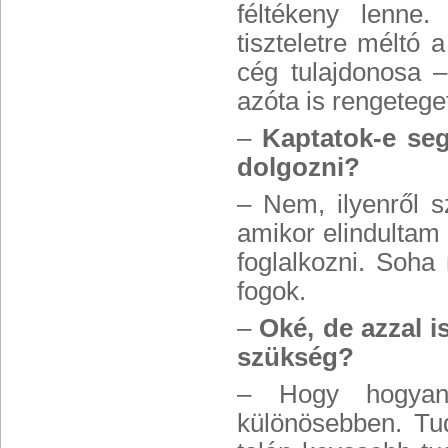
féltékeny lenne
tiszteletre méltó 
cég tulajdonosa – 
azóta is rengetege
–
Kaptatok-e se
dolgozni?
– Nem, ilyenről s
amikor elindultam
foglalkozni. Soha
fogok.
–
Oké, de azzal i
szükség?
– Hogy hogyan 
különösebben. Tu