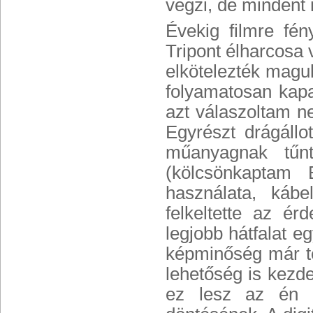
végzi, de mindent
Évekig filmre fén
Tripont élharcosa v
elkötelezték maguk
folyamatosan kapa
azt válaszoltam n
Egyrészt drágállo
műanyagnak tűnt
(kölcsönkaptam 
használata, káb
felkeltette az é
legjobb hátfalat 
képminőség már tel
lehetőség is kezd
ez lesz az én u