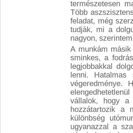
természetesen m
Több aszszisztens
feladat, még szer
tudják, mi a dolg
nagyon, szerintem
A munkám másik l
sminkes, a fodrá
legjobbakkal dolg
lenni. Hatalmas
végeredménye. H
elengedhetetlen
vállalok, hogy 
hozzátartozik a
különbség utómun
ugyanazzal a sza