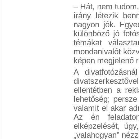
– Hát, nem tudom,
irány létezik be
nagyon jók. Egye
különböző jó fotó
témákat választ
mondanivalót közv
képen megjelenő r
A divatfotózásná
divatszerkesztőv
ellentétben a rek
lehetőség; persze
valamit el akar adn
Az én feladato
elképzelését, úgy
„valahogyan” nézze