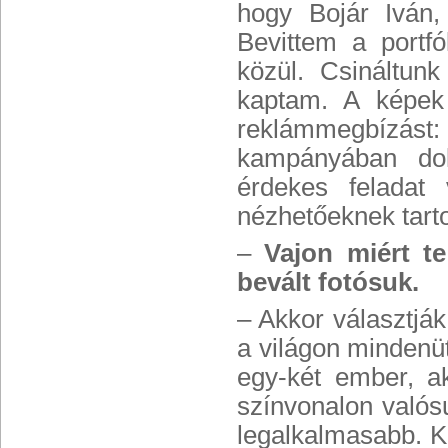
hogy Bojár Iván,
Bevittem a portfó
közül. Csináltunk
kaptam. A képek 
reklámmegbízást: 
kampányában dol
érdekes feladat
nézhetőeknek tart
–
Vajon miért te
bevált fotósuk.
– Akkor választják
a világon mindenü
egy-két ember, a
színvonalon valósu
legalkalmasabb. Kü