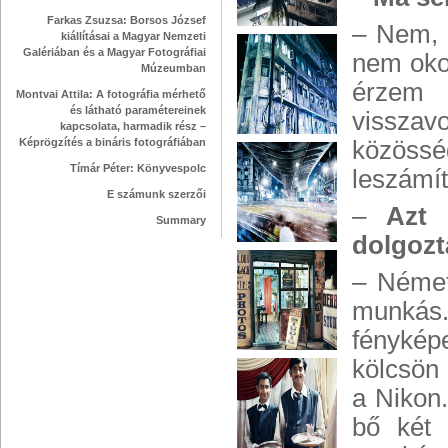
Farkas Zsuzsa: Borsos József
– Nem, 
kiállításai a Magyar Nemzeti
Galériában és a Magyar Fotográfiai
nem okoz
Múzeumban
érzem 
Montvai Attila: A fotográfia mérhető
és látható paramétereinek
vissza
kapcsolata, harmadik rész –
Képrögzítés a bináris fotográfiában
közöss
Tímár Péter: Könyvespolc
leszámít
E számunk szerzői
–
Azt 
Summary
dolgozt
– Német
munkás.
fénykép
kölcsön
a Nikon
bő két 