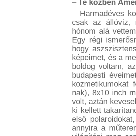
–
Te közben Amer
– Harmadéves kor
csak az állóvíz, 
hónom alá vettem
Egy régi ismerősn
hogy aszsziszten
képeimet, és a me
boldog voltam, a
budapesti éveimet
kozmetikumokat f
nak), 8x10 inch m
volt, aztán kevese
ki kellett takaríta
első polaroidokat
annyira a műterem