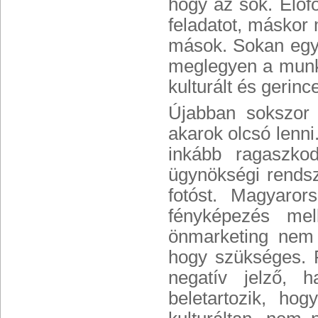
hogy az sok. Elő
feladatot, máskor
mások. Sokan egy
meglegyen a munka
kulturált és geri
Újabban sokszor
akarok olcsó lenn
inkább ragaszko
ügynökségi rendsz
fotóst. Magyaro
fényképezés me
önmarketing nem 
hogy szükséges. 
negatív jelző, 
beletartozik, ho