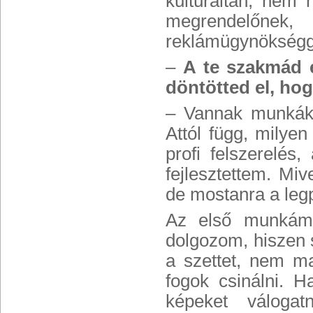
kulturáltan, ne
megrendelőnek
reklámügynökségge
–
A te szakmád 
döntötted el, ho
– Vannak munkák,
Attól függ, milye
profi felszerelés
fejlesztettem. M
de mostanra a leg
Az első munkám,
dolgozom, hiszen 
a szettet, nem ma
fogok csinálni. H
képeket válogat