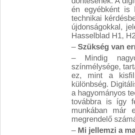
döntésének. A digit
én egyébként is 
technikai kérdésb
újdonságokkal, j
Hasselblad H1, H2
–
Szükség van er
– Mindig nagyo
színmélysége, tar
ez, mint a kisfi
különbség. Digitál
a hagyományos tec
továbbra is így
munkában már el
megrendelő számár
–
Mi jellemzi a m