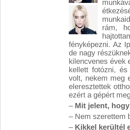
munkáv
étkezésé
munkaid
rám, h
hajtott
fényképezni. Az Ip
de nagy részüknek 
kilencvenes évek e
kellett fotózni, 
volt, nekem meg e
eleresztettek otth
ezért a gépért me
–
Mit jelent, hog
– Nem szerettem b
–
Kikkel kerültél