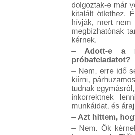
dolgoztak-e már v
kitalált ötlethez
hívják, mert nem 
megbízhatónak tar
kérnek.
–
Adott-e a 
próbafeladatot?
– Nem, erre idő se
kiírni, párhuzamos
tudnak egymásról,
inkorrektnek le
munkáidat, és áraj
–
Azt hittem, ho
– Nem. Ők kérnek 