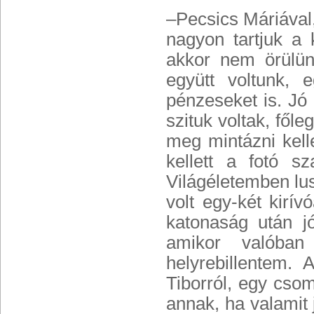
–Pecsics Máriával,
nagyon tartjuk a 
akkor nem örülün
együtt voltunk, 
pénzeseket is. Jó
szituk voltak, főle
meg mintázni kell
kellett a fotó sz
Világéletemben lu
volt egy-két kirí
katonaság után 
amikor valóban
helyrebillentem.
Tiborról, egy cso
annak, ha valamit 