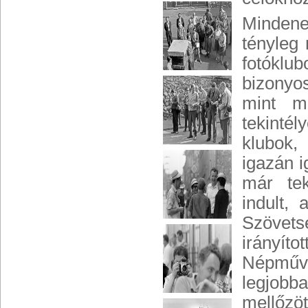
Mindene
tényleg 
fotóklu
bizonyo
mint m
tekintél
klubok,
igazán 
már tek
indult,
Szövet
irányíto
Népműv
legjobb
mellőz