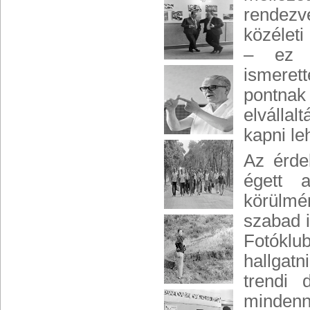
rendez
közéleti
– ez a
ismeret
pontnak
elvállal
kapni leh
Az érde
égett 
körülmén
szabad i
Fotóklub
hallgatn
trendi 
mindenn