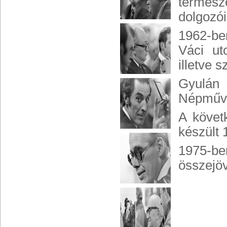
termész
dolgozói 
1962-ben
Váci ut
illetve 
Gyulán
Népművel
A követ
készült 
1975-be
összejöv