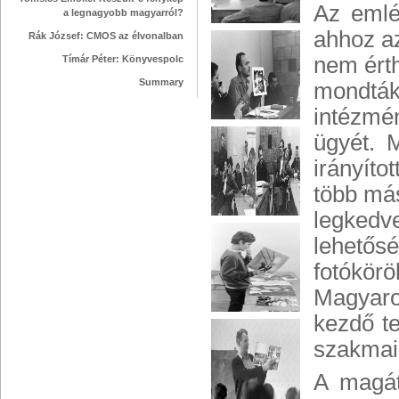
Az emlé
a legnagyobb magyarról?
ahhoz az
Rák József: CMOS az élvonalban
nem érth
Tímár Péter: Könyvespolc
Summary
mondták,
intézmé
ügyét. 
irányíto
több más
legkedv
lehetős
fotókör
Magyaro
kezdő te
szakmai,
A magát