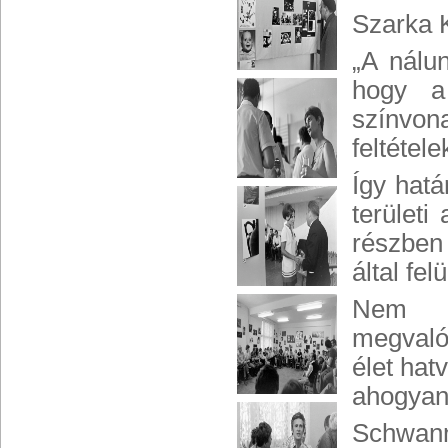
Szarka 
„A nálu
hogy a
színvo
feltétel
Így hat
területi
részben
által fe
Nem c
megvaló
élet ha
ahogyan 
Schwann