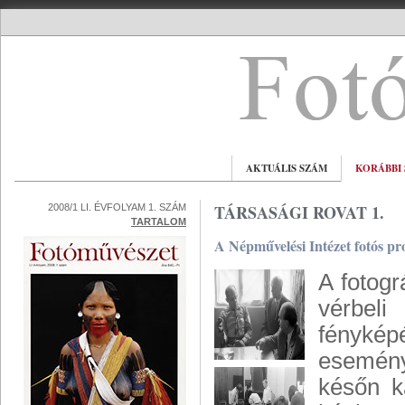
AKTUÁLIS SZÁM
KORÁBBI
TÁRSASÁGI ROVAT 1.
2008/1 LI. ÉVFOLYAM 1. SZÁM
TARTALOM
A Népművelési Intézet fotós p
A fotog
vérbeli
fényké
esemény
későn k