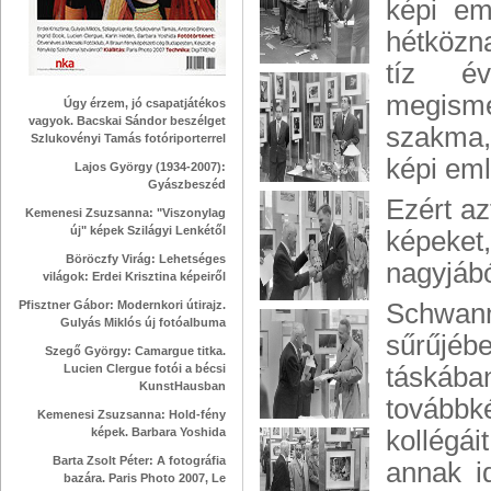
képi em
hétközn
tíz év
megismé
Úgy érzem, jó csapatjátékos
vagyok. Bacskai Sándor beszélget
szakma,
Szlukovényi Tamás fotóriporterrel
képi eml
Lajos György (1934-2007):
Gyászbeszéd
Ezért az
Kemenesi Zsuzsanna: "Viszonylag
új" képek Szilágyi Lenkétől
képeket
Böröczfy Virág: Lehetséges
nagyjábó
világok: Erdei Krisztina képeiről
Pfisztner Gábor: Modernkori útirajz.
Schwann
Gulyás Miklós új fotóalbuma
sűrűjébe
Szegő György: Camargue titka.
Lucien Clergue fotói a bécsi
táskában
KunstHausban
továbbk
Kemenesi Zsuzsanna: Hold-fény
képek. Barbara Yoshida
kollégá
Barta Zsolt Péter: A fotográfia
annak i
bazára. Paris Photo 2007, Le