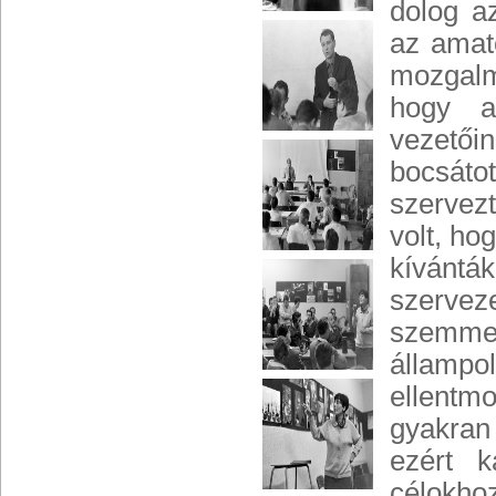
dolog a
az amat
mozgalmá
hogy a
vezetői
bocsátot
szervez
volt, ho
kívántá
szerve
szemmel 
állampo
ellentm
gyakran 
ezért k
célokhoz