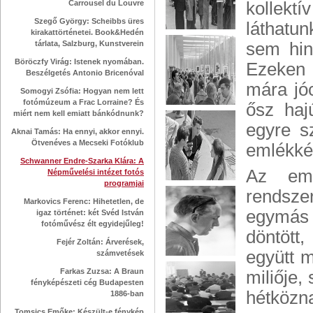
Carrousel du Louvre
kollekt
Szegő György: Scheibbs üres
láthatu
kirakattörténetei. Book&Hedén
tárlata, Salzburg, Kunstverein
sem hin
Böröczfy Virág: Istenek nyomában.
Ezeken 
Beszélgetés Antonio Bricenóval
mára jó
Somogyi Zsófia: Hogyan nem lett
fotómúzeum a Frac Lorraine? És
ősz haj
miért nem kell emiatt bánkódnunk?
egyre s
Aknai Tamás: Ha ennyi, akkor ennyi.
Ötvenéves a Mecseki Fotóklub
emlékkép
Schwanner Endre-Szarka Klára: A
Az eml
Népművelési intézet fotós
programjai
rendsze
Markovics Ferenc: Hihetetlen, de
egymás 
igaz történet: két Svéd István
fotóművész élt egyidejűleg!
döntött
Fejér Zoltán: Árverések,
együtt m
számvetések
Farkas Zuzsa: A Braun
miliője
fényképészeti cég Budapesten
hétközna
1886-ban
Tomsics Emőke: Készült-e fénykép