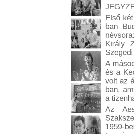
JEGYZE
Első ké
ban Bud
névsora:
Király 
Szegedi 
A másodi
és a Kec
volt az 
ban, am
a tizenh
Az Aes
Szaksze
1959-b