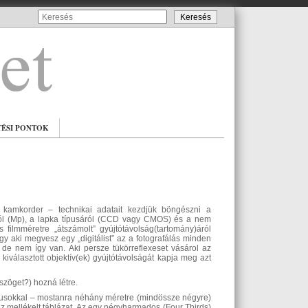
TÉSI PONTOK
kamkorder – technikai adatait kezdjük böngészni a
ról (Mp), a lapka típusáról (CCD vagy CMOS) és a nem
filmméretre „átszámolt” gyújtótávolság(tartomány)áról
ogy aki megvesz egy „digitálist” az a fotografálás minden
 de nem így van. Aki persze tükörreflexeset vásárol az
választott objektív(ek) gyújtótávolságát kapja meg azt
szöget?) hozná létre.
típusokkal – mostanra néhány méretre (mindössze négyre)
hez mellékelt táblázat. Az egy négyharmados (Four Thirds)