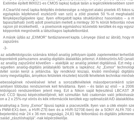
Exilimbe épített IMX021-es CMOS lapka) tudjuk talán a legérzékletesebben szeml
A ClearVid nevű lapka-felépítés érdekessége a négyzet alakú pixelek 45 fokos 
egylapkás képfelvevő eszközről van szó) a zöld pixelek 50 %-ot meghaladó
fényképezőgépekre igaz. Ilyen elforgatott lapka struktúrához hasonlatos – a má
tapasztalható (volt) adott pixelszám mellett a mintegy 30 % körüli felbontás növ
rajzon jól érzékelhető, - a pixelsorok egymáshoz közelebb kerültek és egy egysz
képpontok megnövelik a látszólagos lapkafelbontást.
A másik újítás az „EXMOR” fantázianevet kapta. Lényege (lásd az ábrát), hogy 
zajszűrés
-3-
l az adatfeldolgozás számára kilépő analóg jelfolyam újabb zajelemekkel terhelődi
loponkénti párhuzamos analóg-digitális átalakítás jellemzi. A többszörös A/D (analó
– az analóg zajszűrést követően – alakítják az analóg jeleket digitálissá. Ezt még
gyetlen analóg-digitális jelátalakító tartozik a lapkához. Az „Exmor” technoló
átvitel során kerül a jelláncba. Így rendkívül kiszajú, kiváló minőségű digitáli
sony megvilágítás, árnyékos felületek részletei) közötti felvételek technikai minősé
 sebességének növelésével lehet a sorozatfelvételek másodpercenkénti szám
amilyen többutas rendszernek kell felváltania. Ilyen – és talán az első – a 2006
feldolgozó rendszerében jelent meg. Ezt a Nikon saját fejlesztésű LBCAST 
nevű CCD típusú képérzékelőjénél, két szimultán futó csatornán való jelkiolvas
on a 2 x 25%-nyi vörös és kék információk kerültek egy optimalizált A/D átalakítóba 
llanatnyilag a Sony „Exmor” típusú lapkái a piacvezetők. Ilyen van a cikk elejé
a PMW-EX1-ben, a HVR-Z7E-ben és a HVR-S270E-ben) de a SONY ALFA 700 digi
i bejelentés) már 24 x 36 mm nagyságú, 24,81 Mp felbontású és digitális jelkimene
család „zászlóshajójá”.-nak képérzékelője.