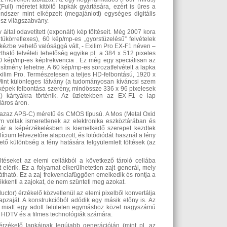
ull) méretet kitöltő lapkák gyártására, ezért is üres a
dszer mint elképzelt (megajánlott) egységes digitális
esz világszabvány.
által odavetített (exponált) kép töltéseit. Még 2007 kora
ükörreflexes), 60 kép/mp-es „gyorstüzelésű” felvételek
ézbe vehető valósággá vált, - Exilim Pro EX-F1 néven –
ztható felvételi lehetőség egyike pl. a 384 x 512 pixeles
0 kép/mp-es képfrekvencia . Ez még egy speciálisan az
sítmény lehetne. A 60 kép/mp-es sorozatfelvételt a lapka
xilim Pro. Természetesen a teljes HD-felbontású, 1920 x
. Mint különleges látvány (a tudományosan kíváncsi szem
 képek felbontása szerény, mindössze 336 x 96 pixelesek
) kártyákra történik. Az üzletekben az EX-F1 e lap
láros áron.
 (azaz APS-C) méretű és CMOS típusú. A Mos (Metal Oxid
m voltak ismeretlenek az elektronika eszköztárában és
r a képérzékelésben is kiemelkedő szerepet kezdtek
cium félvezetőre alapozott, és fotódiódát használ a fény
tő különbség a fény hatására felgyülemlett töltések (az
téseket az elemi cellákból a következő tároló cellába
t elérik. Ez a folyamat elkerülhetetlen zajt generál, mely
átható. Ez a zaj frekvenciafüggően emelkedik és rontja a
ökkenti a zajokat, de nem szünteti meg azokat.
tor) érzékelő közvetlenül az elemi pixelből konvertálja
apzaját. A konstrukcióból adódik egy másik előny is. Az
ek miatt egy adott felületen egymáshoz közel nagyszámú
, a HDTV és a filmes technológiák számára.
zékelő lapkáinak legújabb generációján (mint pl. az