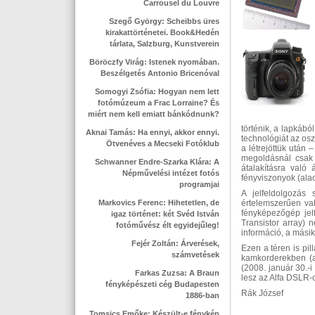
Carrousel du Louvre
Szegő György: Scheibbs üres
kirakattörténetei. Book&Hedén
tárlata, Salzburg, Kunstverein
Böröczfy Virág: Istenek nyomában.
Beszélgetés Antonio Bricenóval
Somogyi Zsófia: Hogyan nem lett
fotómúzeum a Frac Lorraine? És
miért nem kell emiatt bánkódnunk?
történik, a lapkábó
Aknai Tamás: Ha ennyi, akkor ennyi.
technológiát az osz
Ötvenéves a Mecseki Fotóklub
a létrejöttük után 
megoldásnál csak e
Schwanner Endre-Szarka Klára: A
átalakításra való 
Népművelési intézet fotós
fényviszonyok (alac
programjai
A jelfeldolgozás
Markovics Ferenc: Hihetetlen, de
értelemszerűen val
fényképezőgép jel
igaz történet: két Svéd István
Transistor array) 
fotóművész élt egyidejűleg!
információ, a másik
Fejér Zoltán: Árverések,
Ezen a téren is pi
számvetések
kamkorderekben (
(2008. január 30.-
Farkas Zuzsa: A Braun
lesz az Alfa DSLR-
fényképészeti cég Budapesten
Rák József
1886-ban
Tomsics Emőke: Készült-e fénykép