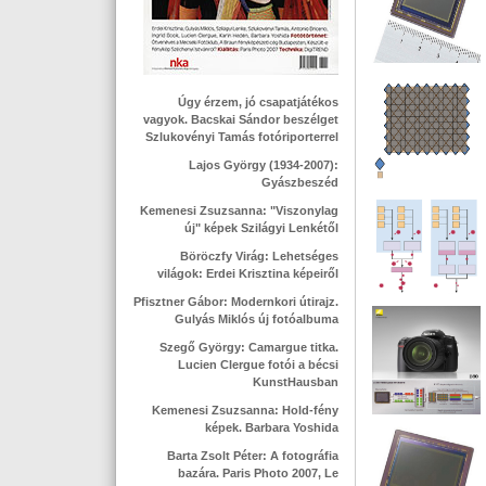
Úgy érzem, jó csapatjátékos
vagyok. Bacskai Sándor beszélget
Szlukovényi Tamás fotóriporterrel
Lajos György (1934-2007):
Gyászbeszéd
Kemenesi Zsuzsanna: "Viszonylag
új" képek Szilágyi Lenkétől
Böröczfy Virág: Lehetséges
világok: Erdei Krisztina képeiről
Pfisztner Gábor: Modernkori útirajz.
Gulyás Miklós új fotóalbuma
Szegő György: Camargue titka.
Lucien Clergue fotói a bécsi
KunstHausban
Kemenesi Zsuzsanna: Hold-fény
képek. Barbara Yoshida
Barta Zsolt Péter: A fotográfia
bazára. Paris Photo 2007, Le