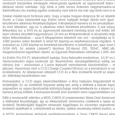
rendszert leszámítva mindegyik méret-gazda igyekszik az úgynevezett teljes (F
táblázat utolsó rubrikája. Úgy tűnik a jobb sorsra érdemes négyharmados-ren
tükörreflexes (és esetleg egyéb) szabvány nem lett és ma már úgy tűnik nem is l
Sokkal inkább kezd fontossá válni, hogy a lapka hogyan dolgozza fel az objektív 
őszén a Casio bejelentett egy Exilim névre hallgató bridge (tehát nem igazi t
készítésére alkalmas fényképezőgépet. A fényképező kamera ez év januárjában k
és mint általában, úgy ez is alkalmas videó felvételek készítésére. A sok válas
felbontású (ez a VHS és az úgynevezett standard minőség közé eső érték) 30
ilyen célokra készített hagyományos 16 mm-es filmkameráknál is dícséretes telje
teljes felbontásában – azaz 6 Megapixeles képekről van szó - szolgáltatja az E
1080 pixeles videó felvételt is lehet 60 kép/mp-es képfrekvenciával rögzíteni
számára) az 1200 kép/mp-es felvételek készítésére is lehetőség van, igaz ezen
(VGA AVI). Az adatok („képek!”) tárolása SD-típusú (SD, SDHC, MMC,stb.
megjelenésével egyidőben startol, az Egyesült Államokban várhatóan 1.000- dol
Az Exilim Pro EX-F1 képérzékelő lapkája Sony fejlesztés eredménye, 1/1,8”-os
Semiconductor) alapú eszközök (pl. fénymérésre, élességállításhoz) eddig se
néhány éve – elsősorban a Canon fejlesztő mérnökeinek köszönhetően – má
játszani. Hasonlóan mint a CCD Charge Coupled DEvice) ez a konstrukció is szilí
érzékelésére. Az általánosan elterjedt CCD és a Mos érzékelők között az alapve
ún. töltéskép) kezelésében van.
Kiolvasáskor a CCD alapú képérzékelőkben a fény hatására felgyülemlett töl
továbbítják. Ez az ismétlődő folyamat addig tart, amíg a töltések a kijárati kapu
alapvetően az egyes tárolócellák különbözősége miatt keletkezik és a képen is l
kamera jel/zaj értékét. A kiolvasást követő első áramköri elem nagymértékben cs
Ettől a rendszertől eltérően a MOS, CMOS (Complementari Metal Oxid Semiconduc
a töltéseket feszültséggé, így az elképzelhető minimumra csökkenti a lapka al
érzékelő Struktúrájától függően elmaradó függőleges és vízszintes regiszter
érzékelő alakítható ki. Létrejöhetett az ideális, optikai veszteség nélküli eszköz
A HDTV technológiai kihívását leglátványosabban a Sony CMOS típusú képér