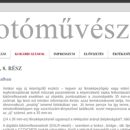
ZÁM
KORÁBBI SZÁMOK
IMPRESSZUM
ELŐFIZETÉS
ÉRTÉKESÍ
 8. RÉSZ
alban
Amikor egy új képrögzítő eszköz – legyen az fényképezőgép vagy videó 
legfontosabbnak tartott műszaki paraméterek a képérzékelő lapka felbontásá
tükörreflexesek esetében az objektív, pontosabban a zoomobjektív 35 mm-es 
szólnak. Így teszi ezt minden információs forrás: azaz természetesnek tartja, h
idevonatkozó „analóg” ismeret birtokában van. Jó lenne persze ha így lenne,
mindenféleképpen egy szorzószám-tényezővel találkozik: ezzel megszorozva a ki
az „új” számot, ami a 35 mm-es
(24 x 36 mm-es) fényképezésnél ugyanazt a leképzési arányt (képkivágást?, látó
A digitális tükörreflexeseknél (DSLR-eknél) – szemben a boksz-, bridge-, stb. 
szűkült a CCD/CMOS lapkák választéka. Erről a letisztult helyzetről szól a cikk