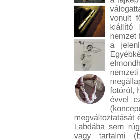
válogat
vonult 
kiállít
nemzet f
a jelen
Egyébk
elmondha
nemzet
megálla
fotóról
évvel e
(konce
megváltoztatását 
Labdába sem rúgha
vagy tartalmi (