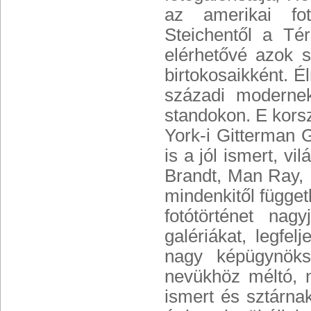
az amerikai fo
Steichentől a Tér
elérhetővé azok s
birtokosaikként. É
századi modernek
standokon. E korsza
York-i Gitterman G
is a jól ismert, vi
Brandt, Man Ray, 
mindenkitől függet
fotótörténet na
galériákat, legfe
nagy képügynöks
nevükhöz méltó, na
ismert és sztárna