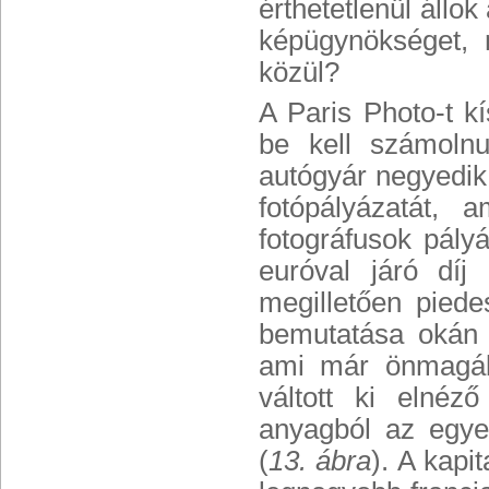
érthetetlenül állo
képügynökséget, 
közül?
A Paris Photo-t k
be kell számoln
autógyár negyedik
fotópályázatát, a
fotográfusok pály
euróval járó díj
megilletően piede
bemutatása okán 
ami már önmagába
váltott ki elnéz
anyagból az egye
(
13. ábra
). A kapi