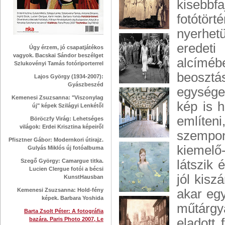
kisebbf
fotótört
nyerhet
eredet
Úgy érzem, jó csapatjátékos
vagyok. Bacskai Sándor beszélget
alcíméb
Szlukovényi Tamás fotóriporterrel
beosztá
Lajos György (1934-2007):
Gyászbeszéd
egysége
Kemenesi Zsuzsanna: "Viszonylag
kép is 
új" képek Szilágyi Lenkétől
említe
Böröczfy Virág: Lehetséges
világok: Erdei Krisztina képeiről
szempon
Pfisztner Gábor: Modernkori útirajz.
kiemelő
Gulyás Miklós új fotóalbuma
Szegő György: Camargue titka.
látszik 
Lucien Clergue fotói a bécsi
jól kiszá
KunstHausban
Kemenesi Zsuzsanna: Hold-fény
akar egy
képek. Barbara Yoshida
műtárgya
Barta Zsolt Péter: A fotográfia
bazára. Paris Photo 2007, Le
eladott 