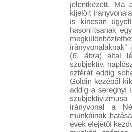
jelentkezett. Ma 
kijelölt irányvona
is kínosan ügyel
hasonlítsanak e
megkülönböztethe
irányvonalaknak” 
(
6. ábra
) által 
szubjektív, naplós
szférát eddig soh
Goldin kezéből ki
addig a seregnyi 
szubjektivizmusa
irányvonal a Né
munkáinak hatása.
évek elejétől kezdv