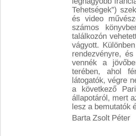
legnagyobb francia
Tehetségek”) szekc
és video művésze
számos könyvbem
találkozón vehetett
vágyott. Különbe
rendezvényre, és 
vennék a jövőbe
terében, ahol f
látogatók, végre 
a következő Pari
állapotáról, mert 
lesz a bemutatók é
Barta Zsolt Péter