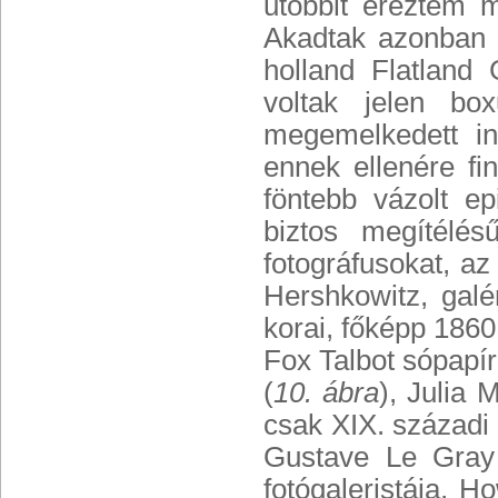
utóbbit éreztem m
Akadtak azonban i
holland Flatland 
voltak jelen b
megemelkedett in
ennek ellenére fi
föntebb vázolt e
biztos megítélés
fotográfusokat, az
Hershkowitz, galé
korai, főképp 1860 
Fox Talbot sópapír
(
10. ábra
), Julia 
csak XIX. századi
Gustave Le Gray 
fotógaleristája, 