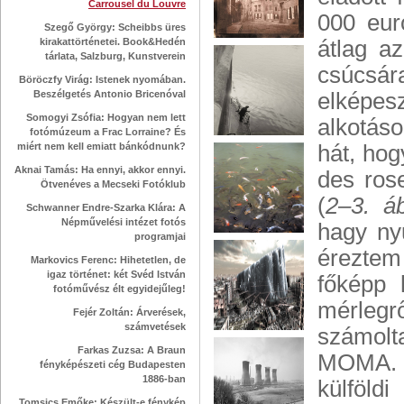
Carrousel du Louvre
000 eur
Szegő György: Scheibbs üres
kirakattörténetei. Book&Hedén
átlag a
tárlata, Salzburg, Kunstverein
csúcsár
Böröczfy Virág: Istenek nyomában.
Beszélgetés Antonio Bricenóval
elképe
Somogyi Zsófia: Hogyan nem lett
alkotás
fotómúzeum a Frac Lorraine? És
miért nem kell emiatt bánkódnunk?
hát, hog
Aknai Tamás: Ha ennyi, akkor ennyi.
des rose
Ötvenéves a Mecseki Fotóklub
(
2–3. á
Schwanner Endre-Szarka Klára: A
Népművelési intézet fotós
hagy nyu
programjai
éreztem
Markovics Ferenc: Hihetetlen, de
igaz történet: két Svéd István
főképp 
fotóművész élt egyidejűleg!
mérlegr
Fejér Zoltán: Árverések,
számvetések
számolt
Farkas Zuzsa: A Braun
MOMA. A
fényképészeti cég Budapesten
1886-ban
külföld
Tomsics Emőke: Készült-e fénykép