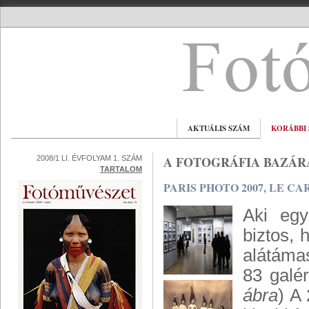
AKTUÁLIS SZÁM
KORÁBBI
A FOTOGRÁFIA BAZÁR
2008/1 LI. ÉVFOLYAM 1. SZÁM
TARTALOM
PARIS PHOTO 2007, LE 
Aki egy
biztos, 
alátámas
83 galér
ábra
) A