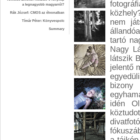
fotogr
a legnagyobb magyarról?
közhely
Rák József: CMOS az élvonalban
nem ját
Tímár Péter: Könyvespolc
állandó
Summary
tartó n
Nagy Lá
látszik 
jelentő 
egyedüli
bizony
egyhamar
idén Ol
köztudo
divatfo
fókuszáb
a tájké