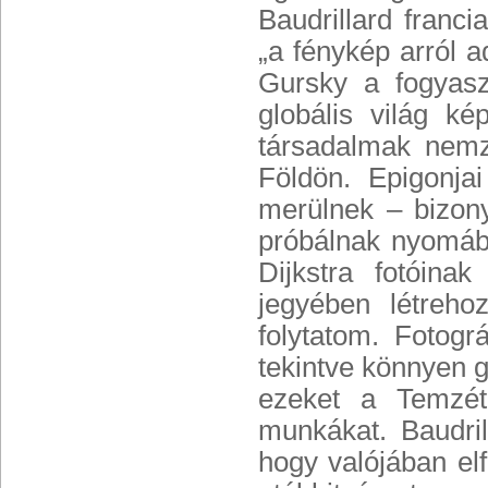
Baudrillard franc
„a fénykép arról a
Gursky a fogyaszt
globális világ kép
társadalmak nemze
Földön. Epigonja
merülnek – bizony
próbálnak nyomáb
Dijkstra fotóin
jegyében létreho
folytatom. Fotográ
tekintve könnyen 
ezeket a Temzét,
munkákat. Baudril
hogy valójában el