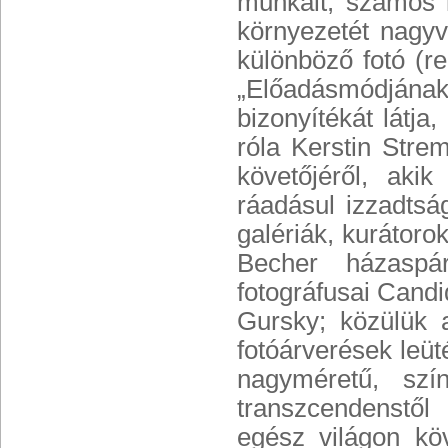
munkáit, számos k
környezetét nagyv
különböző fotó (r
„Előadásmódjána
bizonyítékát látja
róla Kerstin Str
követőjéről, aki
ráadásul izzadts
galériák, kurátor
Becher házaspár 
fotográfusai Candi
Gursky; közülük a
fotóárverések leüt
nagyméretű, szí
transzcendenstől
egész világon köv