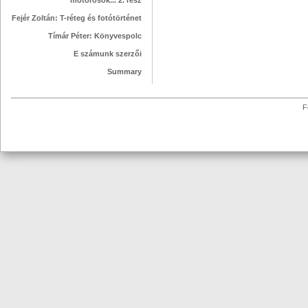
motorosok... 2. rész
Fejér Zoltán: T-réteg és fotótörténet
Tímár Péter: Könyvespolc
E számunk szerzői
Summary
F