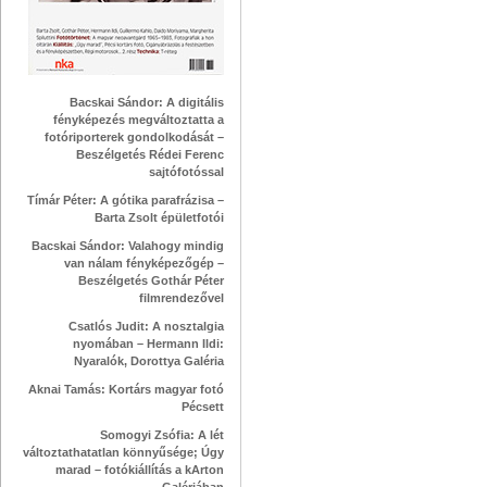
Bacskai Sándor: A digitális
fényképezés megváltoztatta a
fotóriporterek gondolkodását –
Beszélgetés Rédei Ferenc
sajtófotóssal
Tímár Péter: A gótika parafrázisa –
Barta Zsolt épületfotói
Bacskai Sándor: Valahogy mindig
van nálam fényképezőgép –
Beszélgetés Gothár Péter
filmrendezővel
Csatlós Judit: A nosztalgia
nyomában – Hermann Ildi:
Nyaralók, Dorottya Galéria
Aknai Tamás: Kortárs magyar fotó
Pécsett
Somogyi Zsófia: A lét
változtathatatlan könnyűsége; Úgy
marad – fotókiállítás a kArton