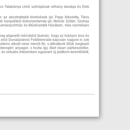
olcs Tatabánya című szériájának néhány darabja és Elek
: az absztraktabb törekvések (pl. Papp Nikoletta, Tikos
b hangvételű dokumentarista (pl. Molnár Zoltán, Szuhay
k Kamaraszínház és Művészetek Házában, más személyes
eg alapvető mércéjéül (tudván, hogy az hiányos lesz és
z első Dunaújvárosi Fotóbiennále kapcsán nagyon is sok
idens alkotó neve merült fel, s láthattunk tőlük meglepő
terogén anyagot, s hozta így őket olyan párbeszédbe,
és virtuális értelemben egyaránt új platform teremtődött,