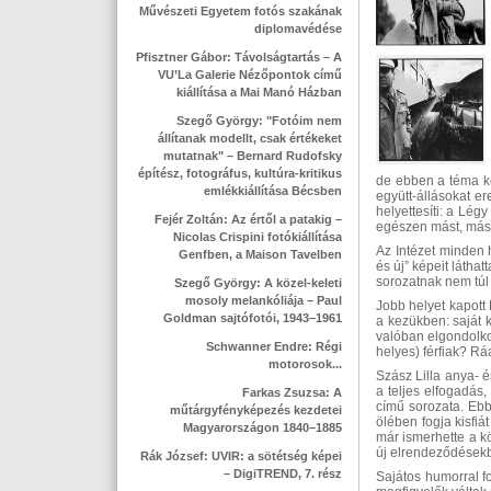
Művészeti Egyetem fotós szakának
diplomavédése
Pfisztner Gábor: Távolságtartás – A
VU’La Galerie Nézőpontok című
kiállítása a Mai Manó Házban
Szegő György: "Fotóim nem
állítanak modellt, csak értékeket
mutatnak" – Bernard Rudofsky
építész, fotográfus, kultúra-kritikus
de ebben a téma kö
emlékkiállítása Bécsben
együtt-állásokat e
helyettesíti: a Lég
Fejér Zoltán: Az értől a patakig –
egészen mást, más d
Nicolas Crispini fotókiállítása
Az Intézet minden 
Genfben, a Maison Tavelben
és új” képeit láthat
sorozatnak nem túl 
Szegő György: A közel-keleti
mosoly melankóliája – Paul
Jobb helyet kapott 
Goldman sajtófotói, 1943–1961
a kezükben: saját 
valóban elgondolkod
Schwanner Endre: Régi
helyes) férfiak? Ráa
motorosok...
Szász Lilla anya- 
a teljes elfogadás
Farkas Zsuzsa: A
című sorozata. Eb
műtárgyfényképezés kezdetei
ölében fogja kisfiá
Magyarországon 1840–1885
már ismerhette a k
új elrendeződésekb
Rák József: UVIR: a sötétség képei
– DigiTREND, 7. rész
Sajátos humorral f