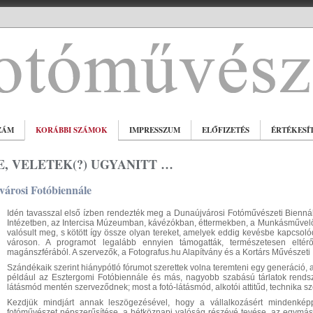
ZÁM
KORÁBBI SZÁMOK
IMPRESSZUM
ELŐFIZETÉS
ÉRTÉKESÍ
, VELETEK(?) UGYANITT …
városi Fotóbiennále
Idén tavasszal első ízben rendezték meg a Dunaújvárosi Fotóművészeti Biennálé
Intézetben, az Intercisa Múzeumban, kávézókban, éttermekben, a Munkásművel
valósult meg, s kötött így össze olyan tereket, amelyek eddig kevésbe kapcsolódt
városon. A programot legalább ennyien támogatták, természetesen elt
magánszférából. A szervezők, a Fotografus.hu Alapítvány
és a Kortárs Művészeti I
Szándékaik szerint hiánypótló fórumot szerettek volna teremteni egy generáció, 
például az Esztergomi Fotóbiennále és más, nagyobb szabású tárlatok rendsze
látásmód mentén szerveződnek; most a fotó-látásmód, alkotói attitűd, technika sze
Kezdjük mindjárt annak leszögezésével, hogy a vállalkozásért mindenképp
fotóművészet népszerűsítése, a hétköznapi valóság részévé tevése, az egymá