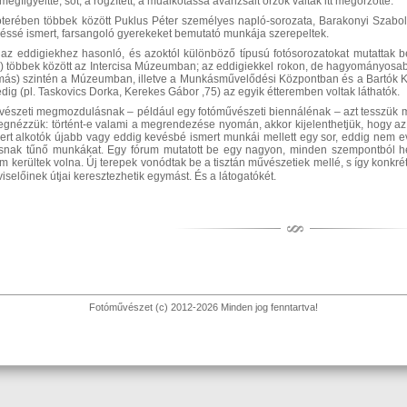
egfigyeltté, sőt, a rögzített, a műalkotássá avanzsált őrzők váltak itt megőrzötté.
lítóterében többek között Puklus Péter személyes napló-sorozata, Barakonyi Szab
véssé ismert, farsangoló gyerekeket bemutató munkája szerepeltek.
 az eddigiekhez hasonló, és azoktól különböző típusú fotósorozatokat mutattak be
n) többek között az Intercisa Múzeumban; az eddigiekkel rokon, de hagyományosab
más) szintén a Múzeumban, illetve a Munkásművelődési Központban és a Bartó
ig (pl. Taskovics Dorka, Kerekes Gábor ,75) az egyik étteremben voltak láthatók.
észeti megmozdulásnak – például egy fotóművészeti biennálénak – azt tesszük m
egnézzük: történt-e valami a megrendezése nyomán, akkor kijelenthetjük, hogy a
mert alkotók újabb vagy eddig kevésbé ismert munkái mellett egy sor, eddig nem ev
snak tűnő munkákat. Egy fórum mutatott be egy nagyon, minden szempontból he
erültek volna. Új terepek vonódtak be a tisztán művészetiek mellé, s így konkrét 
selőinek útjai keresztezhetik egymást. És a látogatókét.
Fotóművészet (c) 2012-2026 Minden jog fenntartva!