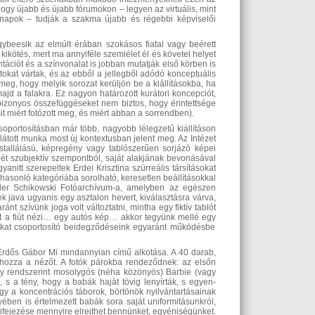
ogy újabb és újabb fórumokon – legyen az virtuális, mint
i napok – tudják a szakma újabb és régebbi képviselői
gybeesik az elmúlt érában szokásos fiatal vagy beérett
 kikötés, mert ma annyiféle szemlélet él és követel helyet
tációt és a színvonalat is jobban mutatják első körben is
atokat vártak, és az ebből a jellegből adódó konceptuális
meg, hogy melyik sorozat kerüljön be a kiállításokba, ha
ajd a falakra. Ez nagyon határozott kurátori koncepciót,
 bizonyos összefüggéseket nem biztos, hogy érintettsége
it miért fotózott meg, és miért abban a sorrendben).
csoportosításban már több, nagyobb lélegzetű kiállításon
ár látott munka most új kontextusban jelent meg. Az Intézet
stallálású, képregény vagy tablószerűen sorjázó képei
ét szubjektív szempontból, saját alakjának bevonásával
gyanitt szerepeltek Erdei Krisztina szürreális társításokat
 hasonló kategóriába sorolható, keresetlen beállításokkal
lexander Schikowski Fotóarchívum-a, amelyben az egészen
ek java ugyanis egy asztalon hevert, kiválasztásra várva,
t szívünk joga volt változtatni, mintha egy fiktív tablót
t a fiút nézi… egy autós kép… akkor tegyünk mellé egy
okat csoportosító beidegződéseink egyaránt működésbe
 Erdős Gábor Mi mindannyian című alkotása. A 40 darab,
 hozza a nézőt. A fotók párokba rendeződnek: az elsőn
gy rendszerint mosolygós (néha közönyös) Barbie (vagy
k, s a tény, hogy a babák haját tövig lenyírták, s egyen-
gy a koncentrációs táborok, börtönök nyilvántartásainak
yében is értelmezett babák sora saját uniformitásunkról,
kifejezése mennyire elrejthet bennünket, egyéniségünket.