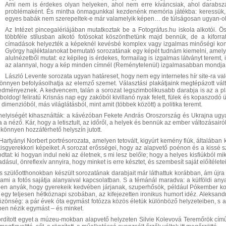
Ami nem is érdekes olyan helyeken, ahol nem erre kíváncsiak, ahol darabs
problémaként. És mintha önmagunkkal kezdenénk memória játékba: keressük, 
egyes babák nem szerepeltek-e már valamelyik képen… de túlságosan ugyan-
Az Intézet pincegalériájában mutatkoztak be a Fotográfus.hu iskola alkotói. Ö
többféle stílusban alkotó fotósokat köszönthetünk majd bennük, de a kiforr
címadások helyezték a képeknél kevésbé komplex vagy izgalmas minőségi kont
György hajléktalanokat bemutató sorozatának egy képét tudnám kiemelni, amely 
alulnézetből mutat: ez képileg is érdekes, formailag is izgalmas látványt teremt, i
az alannyal, hogy a kép minden címnél (Reménytelenül) izgalmasabban mondja e
László Levente sorozata ugyan határeset, hogy nem egy internetes hír site-ra va
nnyen befolyásolhatja az elemző szemet. Választási plakátjaink megtépázott vált
redményeznek. A kedvencem, talán a sorozat legszimbolikusabb darabja is az a 
y boldog! feliratú Krisnás nap egy zakóból kivillanó nyak felett, fülek és kopaszod
imenzióból, más világlátásból, mint amit (többek között) a politika teremt.
helyiségét kihasználták: a kávézóban Fekete András Oroszország és Ukrajna ugyan
ta a néző. Kár, hogy a letisztult, az időről, a helyek és bennük az ember változásairól,
könnyen hozzáférhető helyszín jutott.
Hartyányi Norbert portrésorozata, amelyen tetovált, kigyúrt kemény fiúk, általában 
kisgyerekkori képeiket. A sorozat erősségei, hogy az alapvető poénon és a kissé s
tat: ki hogyan indul neki az életnek, s mi lesz belőle; hogy a helyes kisfiúkból m
dásul, önreflexív annyira, hogy minket is erre késztet, és szembesít saját előítélete
és szülőotthonokban készült sorozatának darabjait már láthattuk korábban, ám újra
, ami a fotós sajátja alanyaival kapcsolatban. S a témánál maradva: a külföldi 
ben anyák, hogy gyerekeik kedvében járjanak, szuperhősök, például Pókember ko
t egy teljesen hétköznapi szobában, az kifejezetten ironikus humort idéz. Aleksand
özönség: a pár évek óta egymást fotózza közös életük különböző helyzeteiben, s a 
en nézik egymást – és minket.
ordított egyet a múzeu-mokban alapvető helyzeten Silvie Kolevová Teremőrök cí