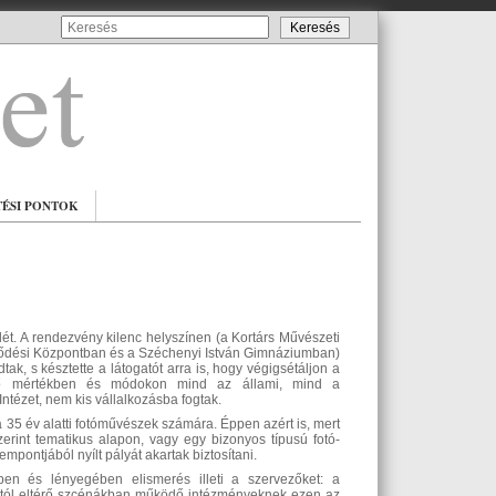
TÉSI PONTOK
t. A rendezvény kilenc helyszínen (a Kortárs Művészeti
ődési Központban és a Széchenyi István Gimnáziumban)
ak, s késztette a látogatót arra is, hogy végigsétáljon a
érő mértékben és módokon mind az állami, mind a
ntézet, nem kis vállalkozásba fogtak.
a 35 év alatti fotóművészek számára. Éppen azért is, mert
rint tematikus alapon, vagy egy bizonyos típusú fotó-
mpontjából nyílt pályát akartak biztosítani.
en és lényegében elismerés illeti a szervezőket: a
stól eltérő szcénákban működő intézményeknek ezen az