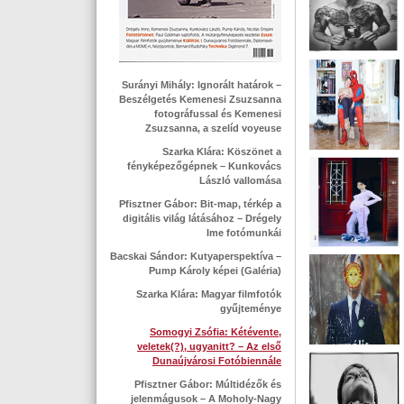
Surányi Mihály: Ignorált határok –
Beszélgetés Kemenesi Zsuzsanna
fotográfussal és Kemenesi
Zsuzsanna, a szelíd voyeuse
Szarka Klára: Köszönet a
fényképezőgépnek – Kunkovács
László vallomása
Pfisztner Gábor: Bit-map, térkép a
digitális világ látásához – Drégely
Ime fotómunkái
Bacskai Sándor: Kutyaperspektíva –
Pump Károly képei (Galéria)
Szarka Klára: Magyar filmfotók
gyűjteménye
Somogyi Zsófia: Kétévente,
veletek(?), ugyanitt? – Az első
Dunaújvárosi Fotóbiennále
Pfisztner Gábor: Múltidézők és
jelenmágusok – A Moholy-Nagy