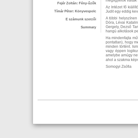
megfigyelők váltak m
Fejér Zoltán: Fény-űzők
Az Intézet fő kiál
Tímár Péter: Könyvespolc
Judit egy eddig ke
A többi helyszínen
E számunk szerzői
Dóra, Lévai Katali
Gergely, Dezső Ta
Summary
hangú alkotások ped
Ha mindenfajta műv
pontatlan), hogy m
minden történt. Is
vagy éppen logiku
amelybe amúgy nem k
ahol a szakma képvi
Somogyi Zsófia