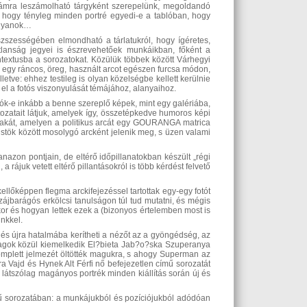
zámra leszámolható tárgyként szerepelünk, megoldandó
hogy tényleg minden portré egyedi-e a tablóban, hogy
olyanok…
szszességében elmondható a tárlatukról, hogy ígéretes,
atlanság jegyei is észrevehetőek munkáikban, főként a
extusba a sorozatokat. Közülük többek között Várhegyi
egy ráncos, öreg, használt arcot egészen furcsa módon,
lletve: ehhez testileg is olyan közelségbe kellett kerülnie
l a fotós viszonyulását témájához, alanyaihoz.
lók-e inkább a benne szereplő képek, mint egy galériába,
ozatait látjuk, amelyek így, összetépkedve humoros képi
plakát, amelyen a politikus arcát egy GOURANGA matrica
ó üstök között mosolygó arcként jelenik meg, s üzen valami
azon pontjain, de eltérő időpillanatokban készült „régi
 a rájuk vetett eltérő pillantásokról is több kérdést felvető
kellőképpen flegma arckifejezéssel tartottak egy-egy fotót
zájbarágós erkölcsi tanulságon túl tud mutatni, és mégis
ikor és hogyan lettek ezek a (bizonyos értelemben most is
inkkel.
 és újra hatalmába kerítheti a nézőt az a gyöngédség, az
anyagok közül kiemelkedik El?bieta Jab?o?ska Szuperanya
mplett jelmezét öltötték magukra, s ahogy Superman az
ra Vajd és Hynek Alt Férfi nő befejezetlen című sorozatát
látszólag magányos portrék minden kiállítás során új és
mű sorozatában: a munkájukból és pozíciójukból adódóan