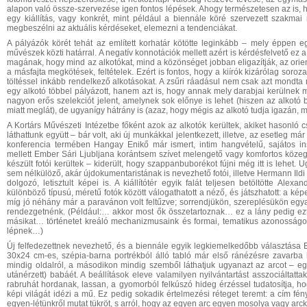
alapon való össze-szervezése igen fontos lépések. Ahogy természetesen az is, h
egy kiállítás, vagy konkrét, mint például a biennále köré szervezett szakma
megbeszélni az aktuális kérdéseket, elemezni a tendenciákat.
A pályázók körét tehát az említett korhatár kötötte leginkább – mely éppen e
művészek közti határral. A negatív konnotációk mellett azért is kérdésfelvető ez a
magának, hogy mind az alkotókat, mind a közönséget jobban eligazítják, az orien
a másfajta megkötések, feltételek. Ezért is fontos, hogy a kiírók kizárólag soroz
töltéssel inkább rendelkező alkotásokat. A zsűri ráadásul nem csak azt mondta 
egy alkotó többel pályázott, hanem azt is, hogy annak mely darabjai kerülnek m
nagyon erős szelekciót jelent, amelynek sok előnye is lehet (hiszen az alkotó
miatt meglát), de ugyanígy hátrány is (azaz, hogy mégis az alkotó tudja igazán, m
A Kortárs Művészeti Intézetbe főként azok az alkotók kerültek, akiket hasonló 
láthattunk együtt – bár volt, aki új munkákkal jelentkezett, illetve, az esetleg m
konferencia termében Hangay Enikő már ismert, intim hangvételű, sajátos in
mellett Ember Sári Ljubljana korántsem szívet melengető vagy komfortos közeg
készült fotói kerültek – kiderült, hogy szappanbuborékot fújni még itt is lehet. U
sem nélkülöző, akár újdokumentaristának is nevezhető fotói, illetve Hermann Ildi
dolgozó, letisztult képei is. A kiállítótér egyik falát teljesen betöltötte A
különböző típusú, méretű fotók között válogathatott a néző, és játszhatott: a kép
míg jó néhány már a paravánon volt feltűzve; sorrendjükön, szereplésükön egyarán
rendezgetnénk. (Például:… akkor most ők összetartoznak… ez a lány pedig ez
másikat… történetet kreáló mechanizmusaink és formai, tematikus azonosság
lépnek…)
Új felfedezettnek nevezhető, és a biennále egyik legkiemelkedőbb választása
30x24 cm-es, szépia-barna portrékból álló tabló már első ránézésre zavarba
mindig oldalról, a másodikon mindig szemből láthatjuk ugyanazt az arcot – e
utánérzett) babáét. A beállítások eleve valamilyen nyilvántartást asszociáltatta
rabruhát hordanak, lassan, a gyomorból felkúszó hideg érzéssel tudatosítja, ho
képi világát idézi a mű. Ez pedig sokadik értelmezési réteget teremt: a cím fén
egyen-létünkről mutat tükröt, s arról, hogy az egyen arc egyen mosolya vagy arc