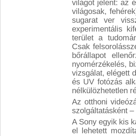
világot jelent: az 
világosak, fehére
sugarat ver viss
experimentális ki
terület a tudomán
Csak felsorolássz
bőrállapot ellenőr
nyomérzékelés, bi
vizsgálat, elégett
és UV fotózás alk
nélkülözhetetlen r
Az otthoni videóz
szolgáltatásként – 
A Sony egyik kis 
el lehetett mozdí