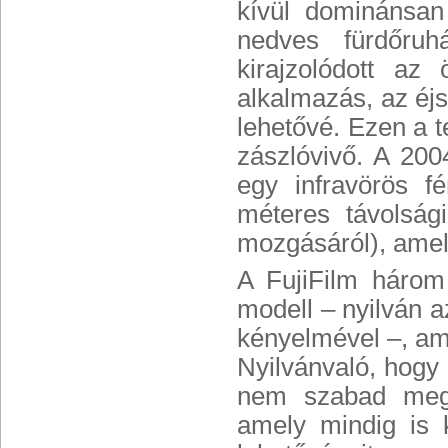
kívül dominánsan
nedves fürdőruh
kirajzolódott az
alkalmazás, az éjs
lehetővé. Ezen a 
zászlóvivő. A 20
egy infravörös fé
méteres távolsági
mozgásáról), amel
A FujiFilm három
modell – nyilván az
kényelmével –, am
Nyilvánvaló, hogy 
nem szabad megfel
amely mindig is k