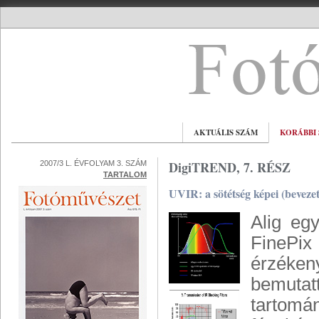
AKTUÁLIS SZÁM
KORÁBBI
DigiTREND, 7. RÉSZ
2007/3 L. ÉVFOLYAM 3. SZÁM
TARTALOM
UVIR: a sötétség képei (beveze
Alig eg
FinePi
érzékeny
bemutat
tartomá