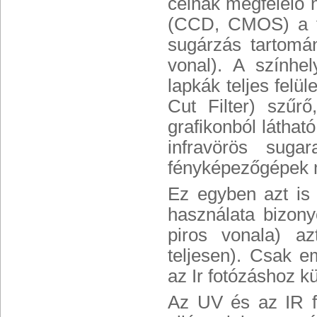
célnak megfelelő n
(CCD, CMOS) a fi
sugárzás tartomán
vonal). A színhe
lapkák teljes felü
Cut Filter) szűrő
grafikonból láthat
infravörös suga
fényképezőgépek m
Ez egyben azt is 
használata bizon
piros vonala) az
teljesen). Csak e
az Ir fotózáshoz k
Az UV és az IR f