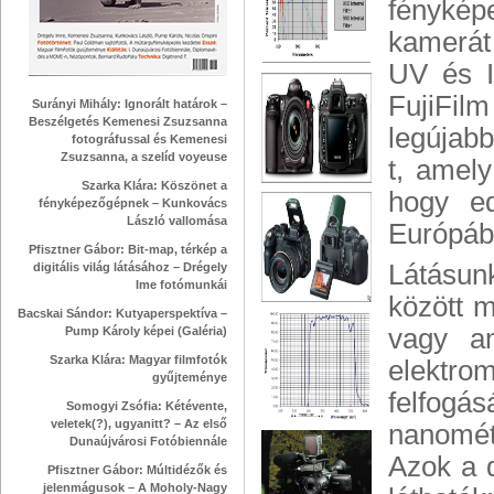
fénykép
kamerát 
UV és Ir
FujiFilm
Surányi Mihály: Ignorált határok –
Beszélgetés Kemenesi Zsuzsanna
legújabb
fotográfussal és Kemenesi
Zsuzsanna, a szelíd voyeuse
t, amel
Szarka Klára: Köszönet a
hogy ed
fényképezőgépnek – Kunkovács
László vallomása
Európáb
Pfisztner Gábor: Bit-map, térkép a
Látásun
digitális világ látásához – Drégely
Ime fotómunkái
között m
Bacskai Sándor: Kutyaperspektíva –
vagy a
Pump Károly képei (Galéria)
Szarka Klára: Magyar filmfotók
elektro
gyűjteménye
felfogá
Somogyi Zsófia: Kétévente,
veletek(?), ugyanitt? – Az első
nanomét
Dunaújvárosi Fotóbiennále
Azok a 
Pfisztner Gábor: Múltidézők és
jelenmágusok – A Moholy-Nagy