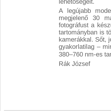
lehetőségeit.
A legújabb mode
megjelenő 30 más
fotográfust a kész
tartományban is tö
kamerákkal. Sőt, 
gyakorlatilag – mi
380–760 nm-es tar
Rák József