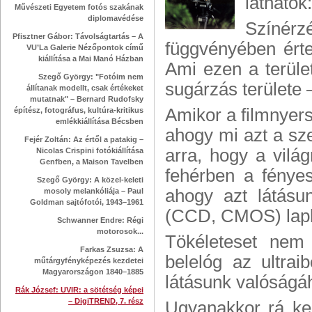
láthatók
Művészeti Egyetem fotós szakának
diplomavédése
Színér
Pfisztner Gábor: Távolságtartás – A
függvényében érte
VU’La Galerie Nézőpontok című
kiállítása a Mai Manó Házban
Ami ezen a terület
Szegő György: "Fotóim nem
sugárzás területe 
állítanak modellt, csak értékeket
mutatnak" – Bernard Rudofsky
Amikor a filmnyers
építész, fotográfus, kultúra-kritikus
emlékkiállítása Bécsben
ahogy mi azt a sze
Fejér Zoltán: Az értől a patakig –
arra, hogy a vilá
Nicolas Crispini fotókiállítása
Genfben, a Maison Tavelben
fehérben a fényes
Szegő György: A közel-keleti
ahogy azt látásu
mosoly melankóliája – Paul
Goldman sajtófotói, 1943–1961
(CCD, CMOS) lapká
Schwanner Endre: Régi
motorosok...
Tökéleteset nem 
Farkas Zsuzsa: A
belelóg az ultrai
műtárgyfényképezés kezdetei
Magyarországon 1840–1885
látásunk valóságá
Rák József: UVIR: a sötétség képei
– DigiTREND, 7. rész
Ugyanakkor rá kel