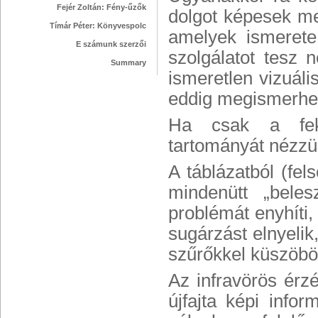
Fejér Zoltán: Fény-űzők
dolgot képesek me
Tímár Péter: Könyvespolc
amelyek ismerete
E számunk szerzői
szolgálatot tesz 
Summary
ismeretlen vizuáli
eddig megismerhete
Ha csak a feket
tartományát nézzük
A táblázatból (fels
mindenütt „bele
problémát enyhíti,
sugárzást elnyelik
szűrőkkel küszöböl
Az infravörös érzé
újfajta képi inf