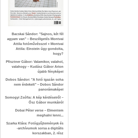
Bacskai Sándor: "Sajnos, két fél
agyam van" – Beszélgetés Montvai
Attila fotóművésszel + Montvai
Attila: Einstein úgy gondolta,
hogy?
Pfisztner Gábor: Valamikor, valahol,
valahogy – Kudász Gábor Arion
újabb fényképei
Dobos Sándor: "A fotó igazán soha
nem érdekelt" – Dobos Sándor
panorámaképei
Somogyi Zsófia: A kép kérdéseiről –
Ősz Gábor munkáiról
Dobai Péter verse – Elmentem
meghalni lenni...
Szarka Klára: Fotógyűjtemények és
-archívumok sorsa a digitális
korszakban, 2. rész