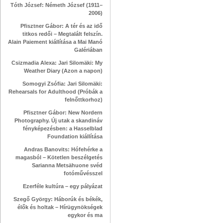
Tóth József: Németh József (1911–
2006)
Pfisztner Gábor: A tér és az idő
titkos redői – Megtalált felszín.
Alain Paiement kiállítása a Mai Manó
Galériában
Csizmadia Alexa: Jari Silomäki: My
Weather Diary (Azon a napon)
Somogyi Zsófia: Jari Silomäki:
Rehearsals for Adulthood (Próbák a
felnőttkorhoz)
Pfisztner Gábor: New Nordern
Photography. Új utak a skandináv
fényképezésben: a Hasselblad
Foundation kiállítása
Andras Banovits: Hófehérke a
magasból – Kötetlen beszélgetés
Sarianna Metsähuone svéd
fotóművésszel
Ezerféle kultúra – egy pályázat
Szegő György: Háborúk és békék,
élők és holtak – Hírügynökségek
egykor és ma