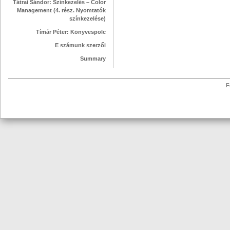
Tátrai Sándor: Színkezelés – Color
Management (4. rész. Nyomtatók
színkezelése)
Tímár Péter: Könyvespolc
E számunk szerzői
Summary
F