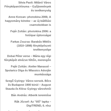
Silvia Paoli: Milánó Város
Fényképarchívuma – Gyűjtemények
és tevékenység
Anne Kotzan: photokina 2006; A
hagyomány kötelez – az új kiállítási
csarnokokban is
Fejér Zoltán: photokina 2006: a
fotóipar újdonságai
Farkas Zsuzsa: Barabás Miklós
(1810–1898) fényképészeti
tevékenysége
Dobai Péter verse – Mária egy régi
fényképét elnézve féltőn, merengőn
Fejér Zoltán: Atelier Manassé –
Spolarics Olga és Wlassics Adorján
munkássága
Szegő György: Város-sorsok. Bécs
és Budapest 1900 körül – August
Stauda és Klösz György városfotói
Bán András: Alberik teremtése
Rák József: Az "élő" lapka –
DigiTREND, 6. rész