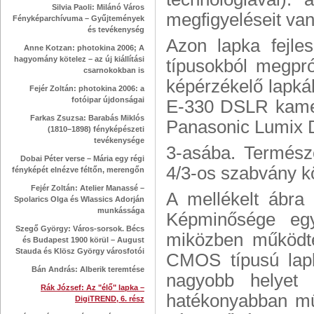
Silvia Paoli: Milánó Város
megfigyeléseit van 
Fényképarchívuma – Gyűjtemények
és tevékenység
Azon lapka fejl
Anne Kotzan: photokina 2006; A
hagyomány kötelez – az új kiállítási
típusokból megpró
csarnokokban is
képérzékelő lapká
Fejér Zoltán: photokina 2006: a
fotóipar újdonságai
E-330 DSLR kamer
Farkas Zsuzsa: Barabás Miklós
Panasonic Lumix 
(1810–1898) fényképészeti
tevékenysége
3-asába. Termész
Dobai Péter verse – Mária egy régi
4/3-os szabvány k
fényképét elnézve féltőn, merengőn
Fejér Zoltán: Atelier Manassé –
A mellékelt ábra
Spolarics Olga és Wlassics Adorján
munkássága
Képminősége egy
Szegő György: Város-sorsok. Bécs
miközben működte
és Budapest 1900 körül – August
Stauda és Klösz György városfotói
CMOS típusú lapk
Bán András: Alberik teremtése
nagyobb helyet 
Rák József: Az "élő" lapka –
hatékonyabban mű
DigiTREND, 6. rész