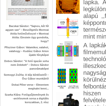
lapka. 
legkülön
alapú ,,
képpon
Bacskai Sándor: "Sajnos, két fél
természe
agyam van" – Beszélgetés Montvai
Attila fotóművésszel + Montvai
mint min
Attila: Einstein úgy gondolta,
hogy?
A lapkák
Pfisztner Gábor: Valamikor, valahol,
filmem
valahogy – Kudász Gábor Arion
újabb fényképei
technol
Dobos Sándor: "A fotó igazán soha
illeszk
nem érdekelt" – Dobos Sándor
panorámaképei
nagyság
Somogyi Zsófia: A kép kérdéseiről –
körülnéz
Ősz Gábor munkáiról
felbont
Dobai Péter verse – Elmentem
meghalni lenni...
hiszen 
Szarka Klára: Fotógyűjtemények és
felvétel
-archívumok sorsa a digitális
korszakban, 2. rész