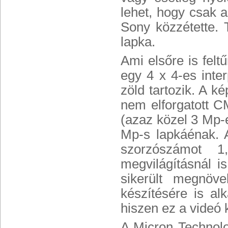
lehet, hogy csak a
Sony közzétette. 
lapka.
Ami elsőre is fel
egy 4 x 4-es inte
zöld tartozik. A k
nem elforgatott C
(azaz közel
3 Mp-e
Mp-s lapkáénak. 
szorzószámot 1
megvilágításnál i
sikerült megnöve
készítésére is a
hiszen ez a videó
A Micron Technol