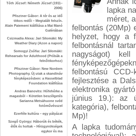
Annak i
Tóth József: Németh József (1911–
lapka n
2006)
Pfisztner Gábor: A tér és az idő
méret, a
titkos redői – Megtalált felszín.
felbontás (20Mp) 
Alain Paiement kiállítása a Mai Manó
Galériában
helyzet, hogy a
Csizmadia Alexa: Jari Silomäki: My
felbontásnál tarta
Weather Diary (Azon a napon)
Somogyi Zsófia: Jari Silomäki:
nagyságot) kell
Rehearsals for Adulthood (Próbák a
fényképezőgépekne
felnőttkorhoz)
Pfisztner Gábor: New Nordern
felbontású CCD-k
Photography. Új utak a skandináv
fejlesztése a Dal
fényképezésben: a Hasselblad
Foundation kiállítása
elektronika gyárt
Andras Banovits: Hófehérke a
június 19.): az 
magasból – Kötetlen beszélgetés
Sarianna Metsähuone svéd
kategória), felbo
fotóművésszel
Mp)!
Ezerféle kultúra – egy pályázat
Szegő György: Háborúk és békék,
A lapka tudomán
élők és holtak – Hírügynökségek
egykor és ma
technológiával): 