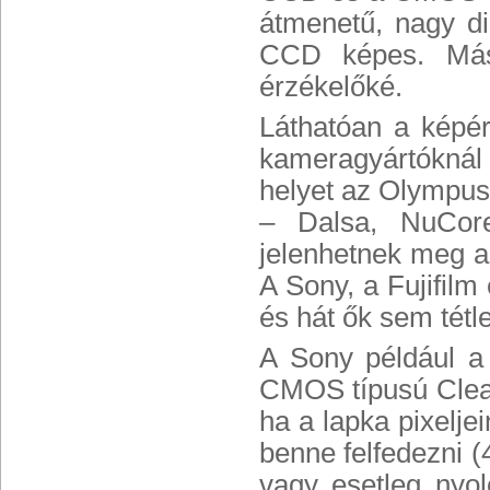
átmenetű, nagy di
CCD képes. Más
érzékelőké.
Láthatóan a képé
kameragyártóknál 
helyet az Olympus
– Dalsa, NuCore
jelenhetnek meg a
A Sony, a Fujifilm
és hát ők sem tét
A Sony például a
CMOS típusú ClearV
ha a lapka pixelje
benne felfedezni (
vagy esetleg nyo