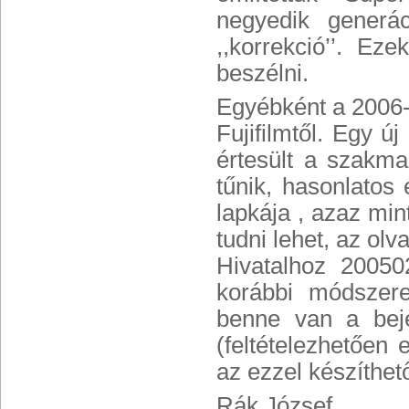
negyedik generá
,,korrekció’’. Ez
beszélni.
Egyébként a 2006-
Fujifilmtől. Egy ú
értesült a szakma
tűnik, hasonlato
lapkája , azaz mi
tudni lehet, az o
Hivatalhoz 20050
korábbi módszere
benne van a beje
(feltételezhetően 
az ezzel készíthe
Rák József