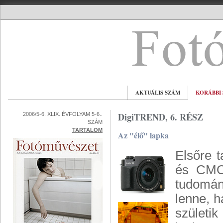
AKTUÁLIS SZÁM
KORÁBBI
DigiTREND, 6. RÉSZ
2006/5-6. XLIX. ÉVFOLYAM 5-6..
SZÁM
TARTALOM
Az "élő" lapka
Elsőre t
és CMOS
tudomány
lenne, h
születi