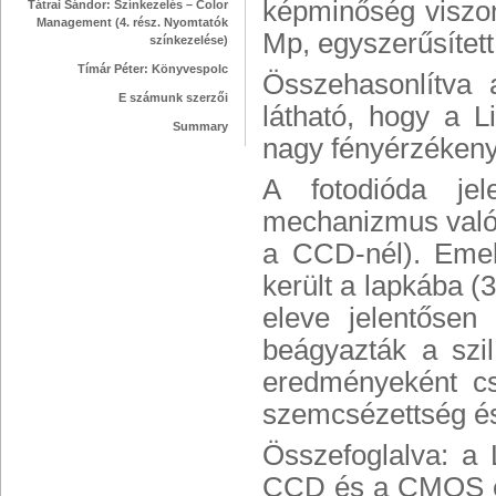
képminőség viszon
Tátrai Sándor: Színkezelés – Color
Management (4. rész. Nyomtatók
Mp, egyszerűsített
színkezelése)
Tímár Péter: Könyvespolc
Összehasonlítva a
E számunk szerzői
látható, hogy a 
Summary
nagy fényérzékeny f
A fotodióda jel
mechanizmus valós
a CCD-nél). Emell
került a lapkába (
eleve jelentősen 
beágyazták a szil
eredményeként cs
szemcsézettség és 
Összefoglalva: a
CCD és a CMOS érz