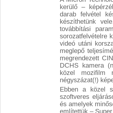
kerülő – képérzé
darab felvétel k
készíthetünk ve
továbbítási par
sorozatfelvételre
videó utáni korsza
meglepő teljesím
megrendezett CINE
DCHS kamera (ne
közel mozifilm 
négyszázat(!) képe
Ebben a közel se
szoftveres eljárá
és amelyek minősé
említettük – Super