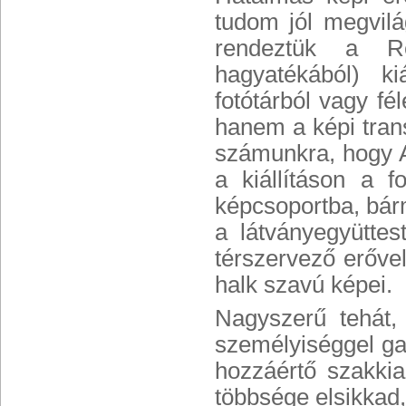
tudom jól megvil
rendeztük a Re
hagyatékából) k
fotótárból vagy f
hanem a képi tran
számunkra, hogy A
a kiállításon a f
képcsoportba, bárme
a látványegyüttes
térszervező erőve
halk szavú képei.
Nagyszerű tehát, 
személyiséggel ga
hozzáértő szakkia
többsége elsikkad,