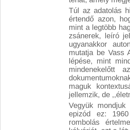
Túl az adatolás 
értendő azon, ho
mint a legtöbb ha
zsánerek, leíró je
ugyanakkor auton
mutatja be Vass A
lépése, mint min
mindenekelőtt a
dokumentumoknak, 
maguk kontextus
jellemzik, de ,,éle
Vegyük mondjuk a 
epizód ez: 1960
rombolás értelme