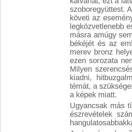
kálváriát, ezt a l
szoboregyüttest. A
követi az esemény
legközvetlenebb e
másra amúgy sem l
békéjét és az emb
merev bronz helye
ezen sorozata nem
Milyen szerencsés
kiadni, hitbuzga
témát, a szükséges
a képek miatt.
Ugyancsak más típu
észrevételek szá
hangulatosabbakká 