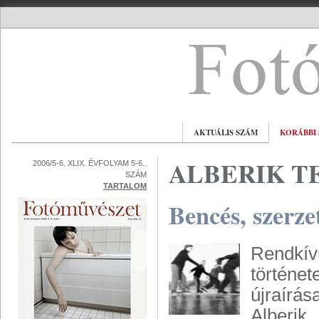
AKTUÁLIS SZÁM
KORÁBBI
ALBERIK T
2006/5-6. XLIX. ÉVFOLYAM 5-6..
SZÁM
TARTALOM
Bencés, szerze
Rendkív
történ
újraírás
Alberik