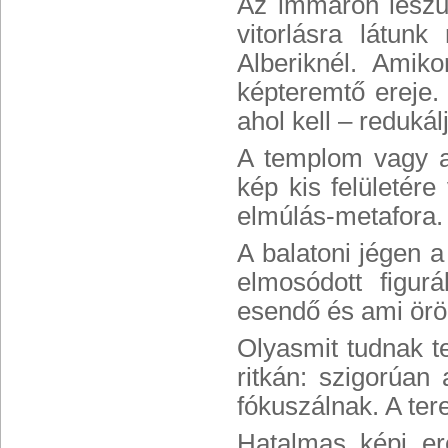
Az immáron leszűk
vitorlásra látunk
Alberiknél. Amiko
képteremtő ereje.
ahol kell – redukálj
A templom vagy a 
kép kis felületér
elmúlás-metafora.
A balatoni jégen a
elmosódott figur
esendő és ami örö
Olyasmit tudnak te
ritkán: szigorúan
fókuszálnak. A ter
Hatalmas képi er