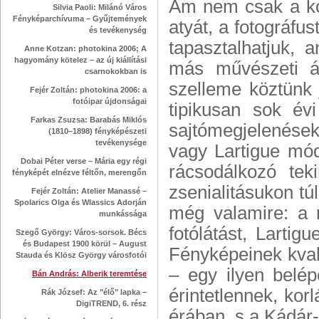
Ám nem csak a kó
Silvia Paoli: Milánó Város
Fényképarchívuma – Gyűjtemények
atyát, a fotográfus
és tevékenység
tapasztalhatjuk,
Anne Kotzan: photokina 2006; A
hagyomány kötelez – az új kiállítási
más művészeti ág
csarnokokban is
szelleme köztünk 
Fejér Zoltán: photokina 2006: a
fotóipar újdonságai
tipikusan sok évi 
Farkas Zsuzsa: Barabás Miklós
sajtómegjelenésekk
(1810–1898) fényképészeti
tevékenysége
vagy Lartigue mód
Dobai Péter verse – Mária egy régi
rácsodálkozó tek
fényképét elnézve féltőn, merengőn
zsenialitásukon t
Fejér Zoltán: Atelier Manassé –
Spolarics Olga és Wlassics Adorján
még valamire: a m
munkássága
fotólátást, Lartig
Szegő György: Város-sorsok. Bécs
és Budapest 1900 körül – August
Fényképeinek kvali
Stauda és Klösz György városfotói
– egy ilyen belép
Bán András: Alberik teremtése
érintetlennek, ko
Rák József: Az "élő" lapka –
DigiTREND, 6. rész
érában, s a Kádár-