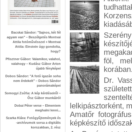
tudhatt
Korzens
kiadásáb
Bacskai Sándor: "Sajnos, két fél
Szerény 
agyam van" – Beszélgetés Montvai
készítő
Attila fotóművésszel + Montvai
Attila: Einstein úgy gondolta,
megakad
hogy?
föl, me
Pfisztner Gábor: Valamikor, valahol,
valahogy – Kudász Gábor Arion
korában
újabb fényképei
Dobos Sándor: "A fotó igazán soha
Dr. Vas
nem érdekelt" – Dobos Sándor
panorámaképei
születe
Somogyi Zsófia: A kép kérdéseiről –
szentel
Ősz Gábor munkáiról
lelkipásztorként, 
Dobai Péter verse – Elmentem
meghalni lenni...
Amatőr fotográfu
Szarka Klára: Fotógyűjtemények és
képkészítő idősza
-archívumok sorsa a digitális
korszakban, 2. rész