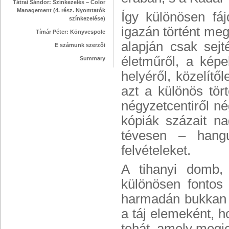
Tátrai Sándor: Színkezelés – Color
Management (4. rész. Nyomtatók
Így különösen fá
színkezelése)
igazán történt meg
Tímár Péter: Könyvespolc
alapján csak sejt
E számunk szerzői
életműről, a képe
Summary
helyéről, közelít
azt a különös tört
négyzetcentiről né
kópiák százait nag
tévesen – hangu
felvételeket.
A tihanyi domb, 
különösen fontos
harmadán bukkan fö
a táj elemeként, 
tehát, amely megje