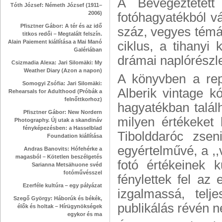
A Bevégeztetett
Tóth József: Németh József (1911–
2006)
fotóhagyatékból vá
Pfisztner Gábor: A tér és az idő
száz, vegyes témáj
titkos redői – Megtalált felszín.
Alain Paiement kiállítása a Mai Manó
ciklus, a tihanyi 
Galériában
drámai naplórészle
Csizmadia Alexa: Jari Silomäki: My
Weather Diary (Azon a napon)
A könyvben a rep
Somogyi Zsófia: Jari Silomäki:
Alberik vintage kó
Rehearsals for Adulthood (Próbák a
felnőttkorhoz)
hagyatékban talál
Pfisztner Gábor: New Nordern
milyen értékeket
Photography. Új utak a skandináv
fényképezésben: a Hasselblad
Tibolddaróc zsen
Foundation kiállítása
egyértelművé, a ,,
Andras Banovits: Hófehérke a
magasból – Kötetlen beszélgetés
fotó értékeinek 
Sarianna Metsähuone svéd
fotóművésszel
fénylettek fel az 
Ezerféle kultúra – egy pályázat
izgalmassá, telj
Szegő György: Háborúk és békék,
publikálás révén 
élők és holtak – Hírügynökségek
egykor és ma