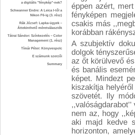
a digitális "fénykép"-nek?
éppen azért, mert
Schwanner Endre: A Leica I-től a
fényképen megjel
Nikon F6-ig (3. rész)
csakis más ,,megbí
Rák József: Lapka-ügyek –
Áttekinthető méretválaszték
korábban rákénysz
Tátrai Sándor: Színkezelés – Color
Management (1. rész)
A szubjektív dok
Tímár Péter: Könyvespolc
dolgok tényszerűs
E számunk szerzői
az őt körülvevő és
Summary
és banális esemén
képet. Mindezt pe
kiszakítja helyér
szövetét. Ily mód
,,valóságdarabot’
nem az, hogy ,,kép
aki majd kedve s
horizonton, amely