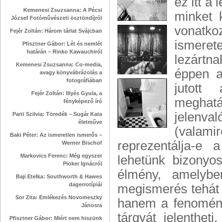
ez itt a
Kemenesi Zsuzsanna: A Pécsi
minket k
József Fotóművészeti ösztöndíjról
vonatk
Fejér Zoltán: Három tárlat Svájcban
ismeret
Pfisztner Gábor: Lét és nemlét
határán – Rinko Kawauchiról
lezártna
Kemenesi Zsuzsanna: Co-media,
éppen a
avagy könyvábrázolás a
fotográfiában
jutott
Fejér Zoltán: Illyés Gyula, a
meghatá
fényképező író
jelenva
Parti Szilvia: Töredék – Sugár Kata
életműve
(valamir
Baki Péter: Az ismeretlen ismerős –
reprezentálja-e 
Werner Bischof
Markovics Ferenc: Még egyszer
lehetünk bizonyo
Pioker Ignácról
élmény, amelybe
Baji Etelka: Southworth & Hawes
dagerrotípiái
megismerés tehát 
Sor Zita: Emlékezés Novomeszky
hanem a fenomén.
Jánosra
tárgyát jelenthet
Pfisztner Gábor: Miért nem hiszünk