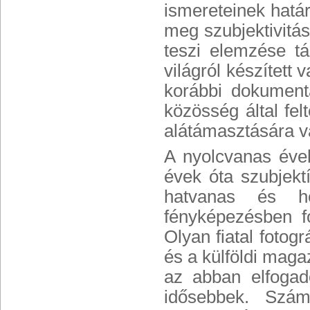
ismereteinek határa
meg szubjektivitása
teszi elemzése tá
világról készített
korábbi dokument
közösség által fel
alátámasztására va
A nyolcvanas évek
évek óta szubjekt
hatvanas és h
fényképezésben fo
Olyan fiatal fotogr
és a külföldi maga
az abban elfogad
idősebbek. Szám