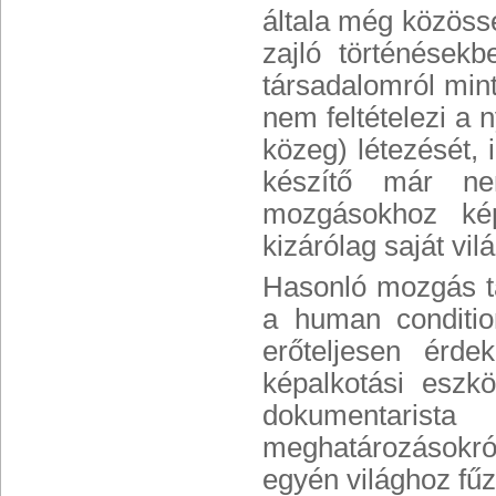
általa még közössé
zajló történések
társadalomról min
nem feltételezi a 
közeg) létezését, 
készítő már ne
mozgásokhoz ké
kizárólag saját vil
Hasonló mozgás ta
a human conditio
erőteljesen érde
képalkotási eszk
dokumentarist
meghatározásokró
egyén világhoz fű