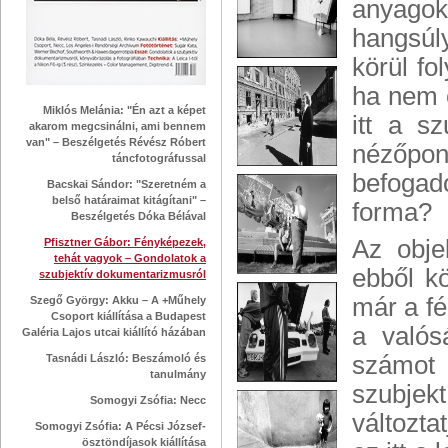
anyagokk
hangsúl
körül fo
ha nem 
Miklós Melánia: "Én azt a képet
itt a s
akarom megcsinálni, ami bennem
van" – Beszélgetés Révész Róbert
nézőpont
táncfotográfussal
befogad
Bacskai Sándor: "Szeretném a
belső határaimat kitágítani" –
forma?
Beszélgetés Dóka Bélával
Az objek
Pfisztner Gábor: Fényképezek,
tehát vagyok – Gondolatok a
ebből k
szubjektív dokumentarizmusról
már a fé
Szegő György: Akku – A +Műhely
Csoport kiállítása a Budapest
a valós
Galéria Lajos utcai kiállító házában
számot
Tasnádi László: Beszámoló és
tanulmány
szubjek
Somogyi Zsófia: Necc
változta
Somogyi Zsófia: A Pécsi József-
ösztöndíjasok kiállítása